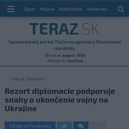
Index
Šport
Počasie
Publicistika
Slovensko
Zahranič
TERAZ
.SK
Spravodajský portál Tlačovej agentúry Slovenskej
republiky
Štvrtok
6. august 2026
Meniny má
Jozefína
< sekcia
Zahraničie
Rezort diplomacie podporuje
snahy o ukončenie vojny na
Ukrajine
Zdieľaj na Facebooku