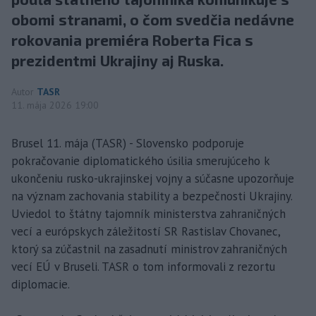
obomi stranami, o čom svedčia nedávne
rokovania premiéra Roberta Fica s
prezidentmi Ukrajiny aj Ruska.
Autor
TASR
11. mája 2026 19:00
Brusel 11. mája (TASR) - Slovensko podporuje
pokračovanie diplomatického úsilia smerujúceho k
ukončeniu rusko-ukrajinskej vojny a súčasne upozorňuje
na význam zachovania stability a bezpečnosti Ukrajiny.
Uviedol to štátny tajomník ministerstva zahraničných
vecí a európskych záležitostí SR Rastislav Chovanec,
ktorý sa zúčastnil na zasadnutí ministrov zahraničných
vecí EÚ v Bruseli. TASR o tom informovali z rezortu
diplomacie.