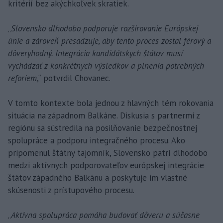
kritérií bez akýchkoľvek skratiek.
„
Slovensko dlhodobo podporuje rozširovanie Európskej
únie a zároveň presadzuje, aby tento proces zostal férový a
dôveryhodný. Integrácia kandidátskych štátov musí
vychádzať z konkrétnych výsledkov a plnenia potrebných
reforiem
,“ potvrdil Chovanec.
V tomto kontexte bola jednou z hlavných tém rokovania
situácia na západnom Balkáne. Diskusia s partnermi z
regiónu sa sústredila na posilňovanie bezpečnostnej
spolupráce a podporu integračného procesu. Ako
pripomenul štátny tajomník, Slovensko patrí dlhodobo
medzi aktívnych podporovateľov európskej integrácie
štátov západného Balkánu a poskytuje im vlastné
skúsenosti z prístupového procesu.
„
Aktívna spolupráca pomáha budovať dôveru a súčasne