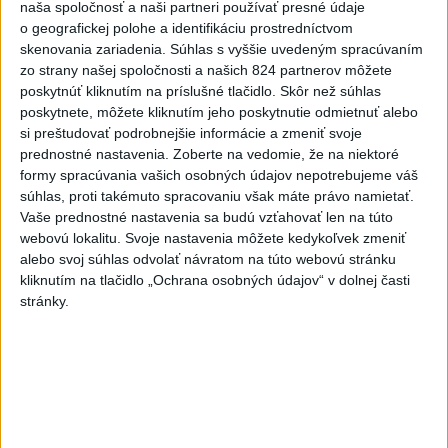
príchute vo víne
naša spoločnosť a naši partneri používať presné údaje
o geografickej polohe a identifikáciu prostredníctvom
dnes 21:44
skenovania zariadenia. Súhlas s vyššie uvedeným spracúvaním
Uganda schválila vyslanie
zo strany našej spoločnosti a našich 824 partnerov môžete
vojakov do medzinárodných síl
poskytnúť kliknutím na príslušné tlačidlo. Skôr než súhlas
v Pásme Gazy
poskytnete, môžete kliknutím jeho poskytnutie odmietnuť alebo
si preštudovať podrobnejšie informácie a zmeniť svoje
dnes 20:49
prednostné nastavenia.
Zoberte na vedomie, že na niektoré
Pre únik ropy z tankera pri
formy spracúvania vašich osobných údajov nepotrebujeme váš
Ománe hrozí ekologická
súhlas, proti takémuto spracovaniu však máte právo namietať.
katastrofa
Vaše prednostné nastavenia sa budú vzťahovať len na túto
webovú lokalitu. Svoje nastavenia môžete kedykoľvek zmeniť
dnes 21:59
alebo svoj súhlas odvolať návratom na túto webovú stránku
Ráž: Podpísali sme zmluvu k
kliknutím na tlačidlo „Ochrana osobných údajov“ v dolnej časti
dokumentácii obnovy hlavnej
stránky.
stanice
dnes 15:26
KDH žiada ministra vnútra o
vysvetlenie nákupu
kamerových systémov