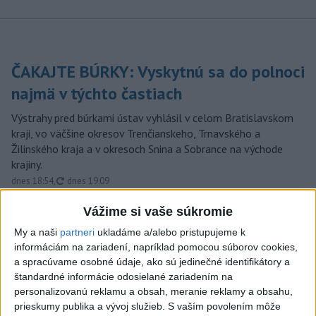
ČAKAJTE BÚRKY: Vyskytnú sa do polnoci
najmä v týchto častiach
Výstrahy pred búrkami ústav vyhlásil v celom Bratislavskom
kraji, vo väčšine okresov Trenčianskeho, Trnavského a
Žilinského kraja a v okresoch Snina a Sobrance na východe
krajiny.
aktualizované
dnes 18:54
,
dnes 19:09
Na kúpalisku Diakovce UNIKALA
Vážime si vaše súkromie
LÁTKA, osem ľudí skončilo v
My a naši
partneri
ukladáme a/alebo pristupujeme k
nemocnici
informáciám na zariadení, napríklad pomocou súborov cookies,
aktualizované
dnes 18:23
,
dnes 21:38
a spracúvame osobné údaje, ako sú jedinečné identifikátory a
štandardné informácie odosielané zariadením na
Francúzski vinári sa po
personalizovanú reklamu a obsah, meranie reklamy a obsahu,
požiaroch obávajú dymovej
prieskumy publika a vývoj služieb.
S vaším povolením môže