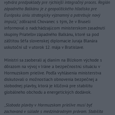
vytvára predpoklady pre rýchlejší integračný proces. Región
západného Balkánu je z geopolitického hľadiska pre
Európsku úniu strategicky významný a potrebuje nový
impulz
,“ zdôraznil Chovanec s tým, že v Bruseli
informoval o nadchádzajúcom ministerskom zasadnutí
skupiny Priateľov západného Balkánu, ktoré sa pod
záštitou šéfa slovenskej diplomacie Juraja Blanára
uskutoční už v utorok 12. mája v Bratislave.
Ministri sa zaoberali aj dianím na Blízkom východe s
dôrazom na vývoj v Iráne a bezpečnostnú situáciu v
Hormuzskom prielive. Podľa vyhlásenia ministerstva
diskutovali o možnostiach obnovenia bezpečnej a
slobodnej plavby, ktorá je kľúčová pre stabilitu
globálneho obchodu a energetických dodávok.
„
Sloboda plavby v Hormuzskom prielive musí byť
zachovaná v súlade s medzinárodným právom. Stabilita