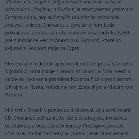
„
Po tom, ako Spojené štáty americké iniciovali mierové
rokovania s Ukrajinou a Ruskom, je teraz priestor práve pre
Európsku úniu, aby aktívnejšie vstúpila do mierového
procesu
,“ uviedol Chovanec s tým, že o tom bude
pokračovať debata na neformálnom zasadnutí Rady EÚ
pre zahraničné veci známom ako Gymnich, ktoré sa
uskutoční koncom mája na Cypre.
Slovensko v rusko-ukrajinskom konflikte podľa štátneho
tajomníka komunikuje s obomi stranami, o čom svedčia
nedávne rokovania premiéra Roberta Fica s prezidentmi
Ukrajiny aj Ruska, Volodymyrom Zelenským a Vladimirom
Putinom.
Ministri v Bruseli v pondelok diskutovali aj o rozširovaní
EÚ. Chovanec zdôraznil, že ide o strategickú investíciu
do stability a bezpečnosti Európy. Prístupový proces
však musí zostať založený na plnení jasne stanovených