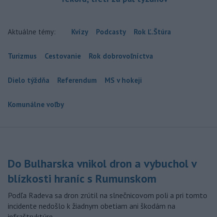
Aktuálne témy:
Kvízy
Podcasty
Rok Ľ.Štúra
Turizmus
Cestovanie
Rok dobrovoľníctva
Dielo týždňa
Referendum
MS v hokeji
Komunálne voľby
Do Bulharska vnikol dron a vybuchol v
blízkosti hraníc s Rumunskom
Podľa Radeva sa dron zrútil na slnečnicovom poli a pri tomto
incidente nedošlo k žiadnym obetiam ani škodám na
infraštruktúre.