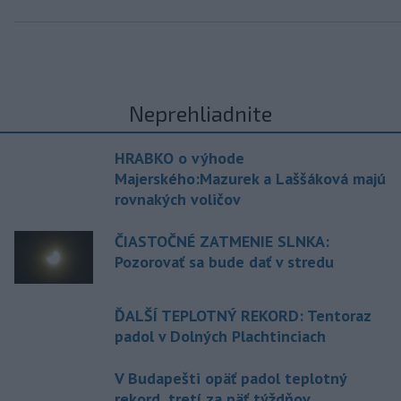
Neprehliadnite
HRABKO o výhode
Majerského:Mazurek a Laššáková majú
rovnakých voličov
ČIASTOČNÉ ZATMENIE SLNKA:
Pozorovať sa bude dať v stredu
ĎALŠÍ TEPLOTNÝ REKORD: Tentoraz
padol v Dolných Plachtinciach
V Budapešti opäť padol teplotný
rekord, tretí za päť týždňov