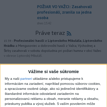
POŽIAR VO VAŽCI: Zasahovali
profesionáli, zranila sa jedna
osoba
dnes 15:42
Práve teraz
-
Profesionálni hasiči z Liptovského Mikuláša, Liptovského
15:39
Hrádku
a Mengusoviec a dobrovoľní hasiči z Važca, Východnej a
Štrby zasahovali v sobotu dopoludnia pri požiari humna v obci Važec
v okrese Liptovský Mikuláš.
Viac
Videá a prenosy TASR TV
Vážime si vaše súkromie
My a naši
partneri
ukladáme a/alebo pristupujeme k
Deväť Slovákov zabojuje na ME v Paríži
informáciám na zariadení, napríklad pomocou súborov cookies,
o čo najlepšie výsledky
a spracúvame osobné údaje, ako sú jedinečné identifikátory a
štandardné informácie odosielané zariadením na
personalizovanú reklamu a obsah, meranie reklamy a obsahu,
Viac
prieskumy publika a vývoj služieb.
S vaším povolením môže