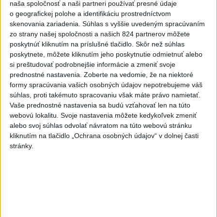
Najčítanejšie
naša spoločnosť a naši partneri používať presné údaje
o geografickej polohe a identifikáciu prostredníctvom
6h
24h
7d
skenovania zariadenia. Súhlas s vyššie uvedeným spracúvaním
zo strany našej spoločnosti a našich 824 partnerov môžete
Do Bulharska vnikol dron a vybuchol v
1
poskytnúť kliknutím na príslušné tlačidlo. Skôr než súhlas
poskytnete, môžete kliknutím jeho poskytnutie odmietnuť alebo
blízkosti hraníc s Rumunskom
si preštudovať podrobnejšie informácie a zmeniť svoje
prednostné nastavenia.
Zoberte na vedomie, že na niektoré
2
Na Kamzíku v Bratislave v sobotu otvoria nové Šantisko
formy spracúvania vašich osobných údajov nepotrebujeme váš
pre deti
súhlas, proti takémuto spracovaniu však máte právo namietať.
Vaše prednostné nastavenia sa budú vzťahovať len na túto
3
ČIASTOČNÉ ZATMENIE SLNKA: Pozorovať sa bude dať v
webovú lokalitu. Svoje nastavenia môžete kedykoľvek zmeniť
stredu
alebo svoj súhlas odvolať návratom na túto webovú stránku
kliknutím na tlačidlo „Ochrana osobných údajov“ v dolnej časti
4
V časti Košice-Krásna otvorili park pomenovaný po
stránky.
kňazovi Semivanovi
5
ÚPLNÉ ZATMENIE SLNKA: Časť Európy zahalí tma,
hrozia dôsledky
6
INTOXIKOVALA SA OSOBA: Požiar v Braväcove zasiahol
10 stavieb