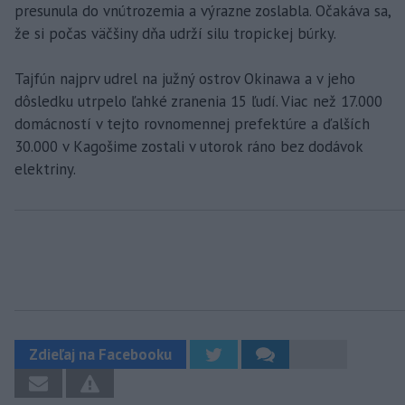
presunula do vnútrozemia a výrazne zoslabla. Očakáva sa,
že si počas väčšiny dňa udrží silu tropickej búrky.
Tajfún najprv udrel na južný ostrov Okinawa a v jeho
dôsledku utrpelo ľahké zranenia 15 ľudí. Viac než 17.000
domácností v tejto rovnomennej prefektúre a ďalších
30.000 v Kagošime zostali v utorok ráno bez dodávok
elektriny.
Zdieľaj na Facebooku