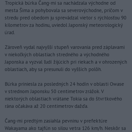
Tropická búrka Čang-mi sa nachádzala východne od
mesta Šima a pohybovala sa severovýchodne, pričom v
stredu pred obedom ju sprevádzal vietor s rýchlosťou 90
kilometrov za hodinu, uviedol Japonský meteorologický
úrad.
Zároveň vydal najvyšší stupeň varovania pred záplavami
v niekoľkých oblastiach stredného a východného
Japonska a vyzval ľudí žijúcich pri riekach a v ohrozených
oblastiach, aby sa presunuli do vyšších polôh.
Búrka priniesla za posledných 24 hodín v oblasti Owase
v strednom Japonsku 50 centimetrov zrážok. V
niektorých oblastiach vrátane Tokia sa do štvrtkového
rána očakáva až 20 centimetrov dažďa.
Čang-mi predtým zasiahla pevninu v prefektúre
Wakayama ako tajfún so silou vetra 126 km/h. Neskôr sa