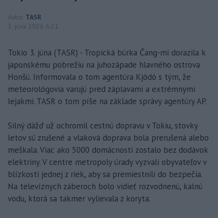
Autor
TASR
3. júna 2026 6:21
Tokio 3. júna (TASR) - Tropická búrka Čang-mi dorazila k
japonskému pobrežiu na juhozápade hlavného ostrova
Honšú. Informovala o tom agentúra Kjódó s tým, že
meteorológovia varujú pred záplavami a extrémnymi
lejakmi. TASR o tom píše na základe správy agentúry AP.
Silný dážď už ochromil cestnú dopravu v Tokiu, stovky
letov sú zrušené a vlaková doprava bola prerušená alebo
meškala. Viac ako 5000 domácností zostalo bez dodávok
elektriny. V centre metropoly úrady vyzvali obyvateľov v
blízkosti jednej z riek, aby sa premiestnili do bezpečia.
Na televíznych záberoch bolo vidieť rozvodnenú, kalnú
vodu, ktorá sa takmer vylievala z koryta.