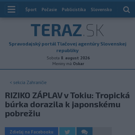
Index
Šport
Počasie
Publicistika
Slovensko
Zahranič
TERAZ
.SK
Spravodajský portál Tlačovej agentúry Slovenskej
republiky
Sobota
8. august 2026
Meniny má
Oskar
< sekcia
Zahraničie
RIZIKO ZÁPLAV v Tokiu: Tropická
búrka dorazila k japonskému
pobrežiu
Zdieľaj na Facebooku