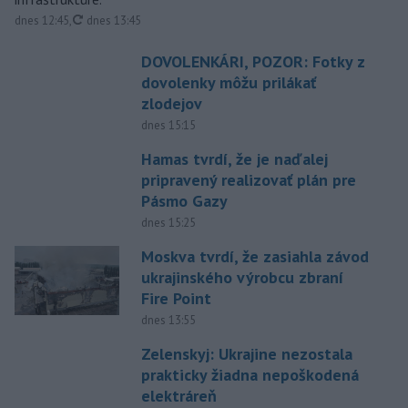
aktualizované
dnes 12:45
,
dnes 13:45
DOVOLENKÁRI, POZOR: Fotky z
dovolenky môžu prilákať
zlodejov
dnes 15:15
Hamas tvrdí, že je naďalej
pripravený realizovať plán pre
Pásmo Gazy
dnes 15:25
Moskva tvrdí, že zasiahla závod
ukrajinského výrobcu zbraní
Fire Point
dnes 13:55
Zelenskyj: Ukrajine nezostala
prakticky žiadna nepoškodená
elektráreň