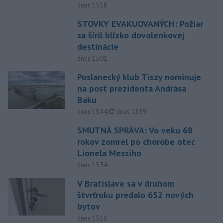
dnes 15:18
STOVKY EVAKUOVANÝCH: Požiar
sa šíril blízko dovolenkovej
destinácie
dnes 15:01
Poslanecký klub Tiszy nominuje
na post prezidenta Andrása
Baku
aktualizované
dnes 13:44
,
dnes 13:59
SMUTNÁ SPRÁVA: Vo veku 68
rokov zomrel po chorobe otec
Lionela Messiho
dnes 15:34
V Bratislave sa v druhom
štvrťroku predalo 652 nových
bytov
dnes 15:10