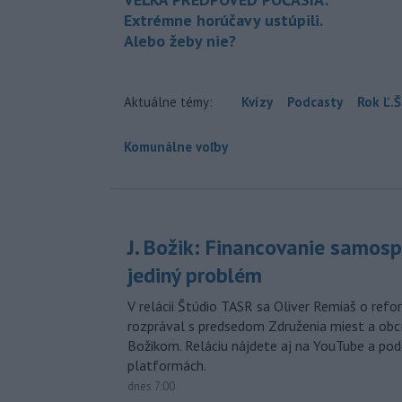
Extrémne horúčavy ustúpili.
Alebo žeby nie?
Aktuálne témy:
Kvízy
Podcasty
Rok Ľ.Š
Komunálne voľby
J. Božik: Financovanie samospr
jediný problém
V relácii Štúdio TASR sa Oliver Remiaš o ref
rozprával s predsedom Združenia miest a ob
Božikom. Reláciu nájdete aj na YouTube a po
platformách.
dnes 7:00