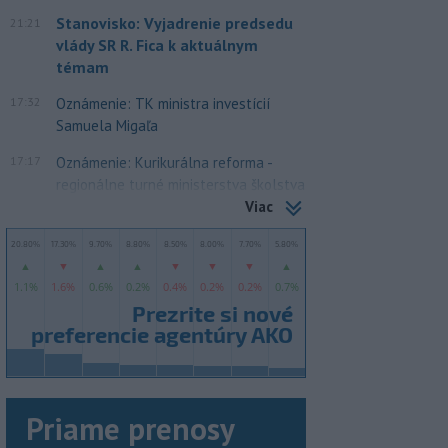
Stanovisko: Vyjadrenie predsedu
21:21
vlády SR R. Fica k aktuálnym
témam
17:32
Oznámenie: TK ministra investícií
Samuela Migaľa
17:17
Oznámenie: Kurikurálna reforma -
regionálne turné ministerstva školstva
Viac
Priame prenosy