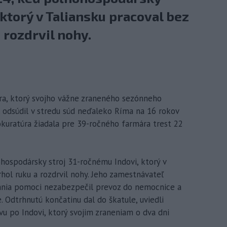
 ktorý v Taliansku pracoval bez
 rozdrvil nohy.
ára, ktorý svojho vážne zraneného sezónneho
 odsúdil v stredu súd neďaleko Ríma na 16 rokov
okuratúra žiadala pre 39-ročného farmára trest 22
hospodársky stroj 31-ročnému Indovi, ktorý v
rhol ruku a rozdrvil nohy. Jeho zamestnávateľ
ania pomoci nezabezpečil prevoz do nemocnice a
. Odtrhnutú končatinu dal do škatule, uviedli
u po Indovi, ktorý svojim zraneniam o dva dni