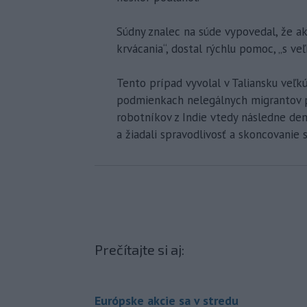
Súdny znalec na súde vypovedal, že ak
krvácania“, dostal rýchlu pomoc, „s v
Tento prípad vyvolal v Taliansku veľk
podmienkach nelegálnych migrantov p
robotníkov z Indie vtedy následne dem
a žiadali spravodlivosť a skoncovanie 
Prečítajte si aj:
Európske akcie sa v stredu