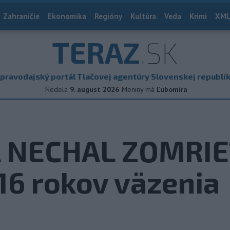
Zahraničie
Ekonomika
Regióny
Kultúra
Veda
Krimi
XML
TERAZ
.SK
pravodajský portál Tlačovej agentúry Slovenskej republi
Nedela
9. august 2026
Meniny má
Ľubomíra
 NECHAL ZOMRIEŤ
 16 rokov väzenia