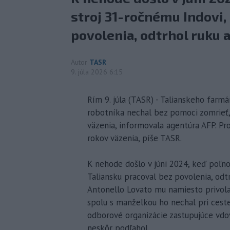
stroj 31-ročnému Indovi,
povolenia, odtrhol ruku a
Autor
TASR
9. júla 2026 6:15
Rím 9. júla (TASR) - Talianskeho farm
robotníka nechal bez pomoci zomrieť,
väzenia, informovala agentúra AFP. Pr
rokov väzenia, píše TASR.
K nehode došlo v júni 2024, keď poľno
Taliansku pracoval bez povolenia, odt
Antonello Lovato mu namiesto privol
spolu s manželkou ho nechal pri ceste
odborové organizácie zastupujúce vdov
neskôr podľahol.