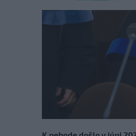
K nehode došlo v júni 2