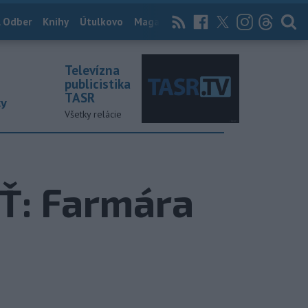
 Odber
Knihy
Útulkovo
Magazín
News Now
Archív
TASR
Televízna
publicistika
TASR
ky
Všetky relácie
: Farmára