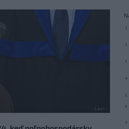
N
1
2
3
4
5
6
7
024, keď poľnohospodársky