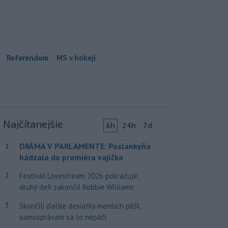
Referendum
MS v hokeji
Najčítanejšie
6h
24h
7d
DRÁMA V PARLAMENTE: Poslankyňa
1
hádzala do premiéra vajíčka
2
Festival Lovestream 2026 pokračuje,
druhý deň zakončil Robbie Williams
3
Skončili ďalšie desiatky menších pôšt,
samosprávam sa to nepáči