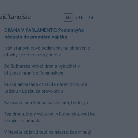
ajčítanejšie
6h
24h
7d
DRÁMA V PARLAMENTE: Poslankyňa
hádzala do premiéra vajíčka
Irán stanovil nové podmienky na obnovenie
plavby cez Hormuzský prieliv
Do Bulharska vnikol dron a vybuchol v
blízkosti hraníc s Rumunskom
Ruská ambasáda označila nález dronu na
letisku v Lipsku za provokáciu
Rakovina Joea Bidena sa zhoršila, tvrdí syn
Typ dronu, ktorý vybuchol v Bulharsku, využíva
ukrajinská armáda
V Nepále objavili telá na mieste, kde minulý