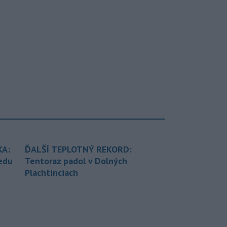
KA:
ĎALŠÍ TEPLOTNÝ REKORD:
redu
Tentoraz padol v Dolných
Plachtinciach