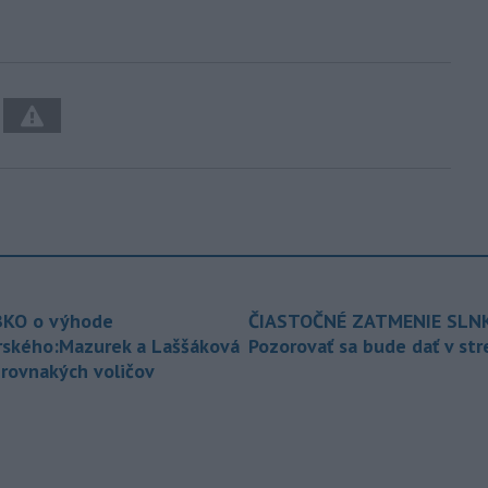
KO o výhode
ČIASTOČNÉ ZATMENIE SLN
rského:Mazurek a Laššáková
Pozorovať sa bude dať v st
 rovnakých voličov