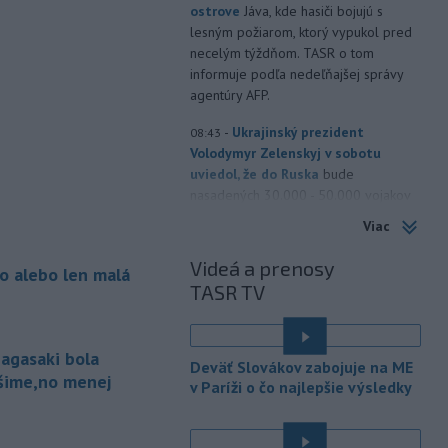
ostrove
Jáva, kde hasiči bojujú s
lesným požiarom, ktorý vypukol pred
necelým týždňom. TASR o tom
informuje podľa nedeľňajšej správy
agentúry AFP.
-
Ukrajinský prezident
08:43
Volodymyr Zelenskyj v sobotu
uviedol, že do Ruska
bude
nasadených 30.000 - 50.000 vojakov
zo Severnej Kórey. Pchjongjang podľa
Viac
jeho slov „študuje túto vojnu“ medzi
Ruskom a Ukrajinou a mohol by
Videá a prenosy
o alebo len malá
predstavovať hrozbu pre ázijské
TASR TV
krajiny.
-
Pri výbuchu jadrovej bomby v
08:19
agasaki bola
japonskom meste Nagasaki 9.
Deväť Slovákov zabojuje na ME
augusta 1945
zomrelo
ošime,no menej
v Paríži o čo najlepšie výsledky
bezprostredne približne 39.000 ľudí,
do konca roka potom podľa odhadov
až okolo 60.000-80.000. V rozhovore