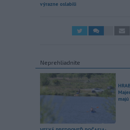
výrazne oslabili
Neprehliadnite
HRAB
Maje
majú
VEĽKÁ PREDPOVEĎ POČASIA: