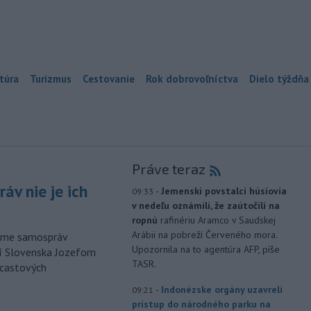
túra
Turizmus
Cestovanie
Rok dobrovoľníctva
Dielo týždňa
Práve teraz
áv nie je ich
-
Jemenskí povstalci húsíovia
09:33
v nedeľu oznámili, že zaútočili na
ropnú
rafinériu Aramco v Saudskej
Arábii na pobreží Červeného mora.
orme samospráv
Upozornila na to agentúra AFP, píše
cí Slovenska Jozefom
TASR.
dcastových
-
Indonézske orgány uzavreli
09:21
prístup do národného parku na