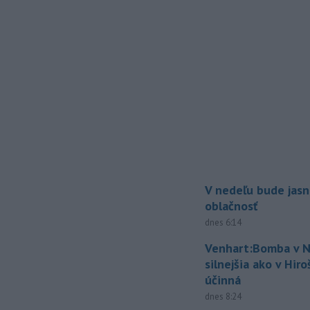
V nedeľu bude jasn
oblačnosť
dnes 6:14
Venhart:Bomba v N
silnejšia ako v Hir
účinná
dnes 8:24