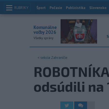
RUBRIKY
Index
Šport
Počasie
Publicistika
Slovensko
Komunálne
voľby 2026
S
Všetky správy
< sekcia
Zahraničie
ROBOTNÍKA
odsúdili na