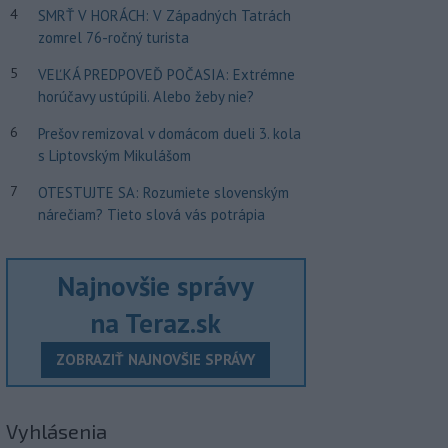
4
SMRŤ V HORÁCH: V Západných Tatrách
zomrel 76-ročný turista
5
VEĽKÁ PREDPOVEĎ POČASIA: Extrémne
horúčavy ustúpili. Alebo žeby nie?
6
Prešov remizoval v domácom dueli 3. kola
s Liptovským Mikulášom
7
OTESTUJTE SA: Rozumiete slovenským
nárečiam? Tieto slová vás potrápia
Najnovšie správy
na Teraz.sk
ZOBRAZIŤ NAJNOVŠIE SPRÁVY
Vyhlásenia