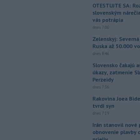
OTESTUJTE SA: Ro
slovenským náreči
vás potrápia
dnes 7:00
Zelenskyj: Severná
Ruska až 50.000 vo
dnes 8:46
Slovensko čakajú 
úkazy, zatmenie Sl
Perzeidy
dnes 7:36
Rakovina Joea Bide
tvrdí syn
dnes 7:19
Irán stanovil nové
obnovenie plavby 
prieliv