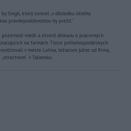
 by Singh, ktorý zomrel „v dôsledku silného
eľkou pravdepodobnosťou by prežil.“
ú pozornosť médií a otvoril diskusiu o pracovných
racujúcich na farmách. Tisíce poľnohospodárskych
onštrovali v meste Latina, ležiacom južne od Ríma,
s „otroctvom“ v Taliansku.