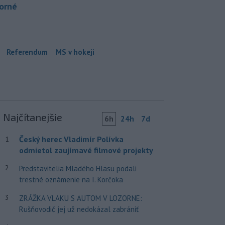
borné
Referendum
MS v hokeji
Najčítanejšie
6h
24h
7d
Český herec Vladimír Polívka
1
odmietol zaujímavé filmové projekty
2
Predstavitelia Mladého Hlasu podali
trestné oznámenie na I. Korčoka
3
ZRÁŽKA VLAKU S AUTOM V LOZORNE:
Rušňovodič jej už nedokázal zabrániť