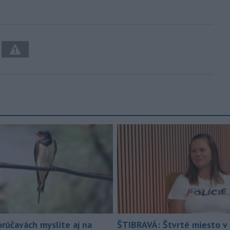
orúčavách myslite aj na
ŠTIBRAVÁ: Štvrté miesto v 