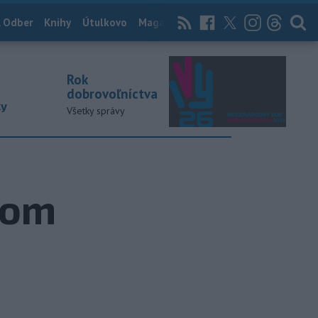
 Odber
Knihy
Útulkovo
Magazín
News Now
Archív
TASR
Rok
dobrovoľníctva
ky
Všetky správy
kom