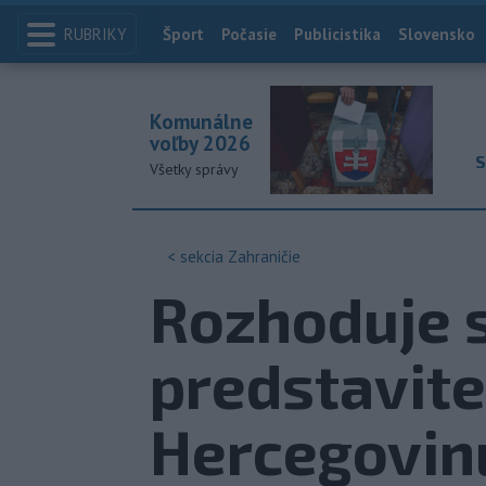
RUBRIKY
Index
Šport
Počasie
Publicistika
Slovensko
Komunálne
voľby 2026
S
Všetky správy
< sekcia
Zahraničie
Rozhoduje 
predstavite
Hercegovin