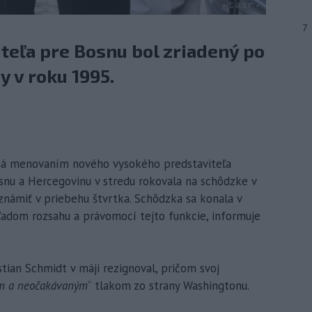
7
teľa pre Bosnu bol zriadený po
y v roku 1995.
ená menovaním nového vysokého predstaviteľa
nu a Hercegovinu v stredu rokovala na schôdzke v
známiť v priebehu štvrtka. Schôdzka sa konala v
adom rozsahu a právomocí tejto funkcie, informuje
stian Schmidt v máji rezignoval, pričom svoj
m a neočakávaným
“ tlakom zo strany Washingtonu.