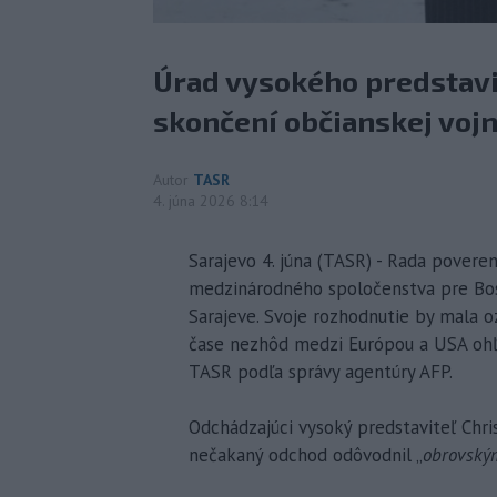
Úrad vysokého predstavi
skončení občianskej vojn
Autor
TASR
4. júna 2026 8:14
Sarajevo 4. júna (TASR) - Rada pover
medzinárodného spoločenstva pre Bos
Sarajeve. Svoje rozhodnutie by mala o
čase nezhôd medzi Európou a USA ohľ
TASR podľa správy agentúry AFP.
Odchádzajúci vysoký predstaviteľ Chri
nečakaný odchod odôvodnil „
obrovský