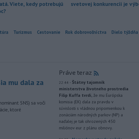
atá. Viete, kedy potrebujú
svetovej konkurencii je vý
c?
túra
Turizmus
Cestovanie
Rok dobrovoľníctva
Dielo týždňa
Práve teraz
sia mu dala za
-
Štátny tajomník
22:44
ministerstva životného prostredia
Filip Kuffa tvrdí,
že mu Európska
komisia (EK) dala za pravdu v
nominant SNS) sa voči
súvislosti s vládnou pripomienkou k
ácie, ktoré
zonáciám národných parkov (NP) a
naďalej je tak ohrozených 450
miliónov eur z plánu obnovy.