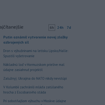
ajčítanejšie
6h
24h
7d
Putin oznámil vytvorenie novej zložky
ozbrojených síl
Dron s výbušninami na letisku Lipsko/Halle:
Spustili vyšetrovanie
Nákladnú loď v Hormuzskom prielive mal
údajne zasiahnuť projektil
Zalužnyj: Ukrajina do NATO nikdy nevstúpi
V Kolumbii zachránili mláďa zatúlaného
hrocha z Escobarovho stáda
Pri sobotňajšom výbuchu v Moskve údajne