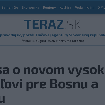
Zahraničie
Ekonomika
Regióny
Kultúra
Veda
Krimi
XML
TERAZ
.SK
pravodajský portál Tlačovej agentúry Slovenskej republi
Štvrtok
6. august 2026
Meniny má
Jozefína
sa o novom vyso
ľovi pre Bosnu a
u