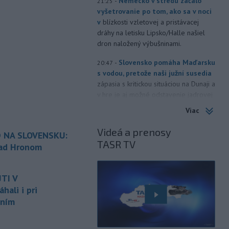
-
Nemecko v stredu začalo
21:25
vyšetrovanie po tom, ako sa v noci
v
blízkosti vzletovej a pristávacej
dráhy na letisku Lipsko/Halle našiel
dron naložený výbušninami.
-
Slovensko pomáha Maďarsku
20:47
s vodou, pretože naši južní susedia
zápasia s kritickou situáciou na Dunaji a
v hre je aj možné odstavenie jadrovej
elektrárne.
Viac
-
Litovská pohraničná stráž
20:17
Videá a prenosy
 NA SLOVENSKU:
objavila ďalší podzemný tunel,
TASR TV
ktorý mal
slúžiť na nelegálne
nad Hronom
prevádzanie migrantov z Bieloruska
é
na územie tohto členského štátu
TI V
Európskej únie.
ali i pri
-
Ruská dezinformačná
20:08
aním
kampaň sa vo Francúzsku zamerala
na ďalšieho
kandidáta, bývalého