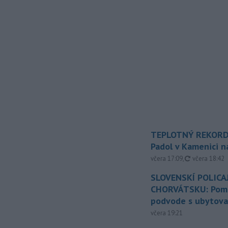
TEPLOTNÝ REKORD
Padol v Kamenici 
aktualizovan
včera 17:09
,
včera 18:42
SLOVENSKÍ POLICAJ
CHORVÁTSKU: Pomáh
podvode s ubytov
včera 19:21