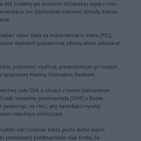
u bol zriadený po skončení občianskej vojny v roku
lementáciu tzv. Daytonskej mierovej dohody, ktorou
ióne.
iadiaci výbor Rady na implementáciu mieru (PIC),
rátane možnosti presadzovať zákony alebo odvolávať
ieto právomoci využíval, predovšetkým pri svojich
 a spojencom Moskvy Miloradom Dodikom.
nostnej rady OSN o situácii v tomto balkánskom
 Úradu vysokého predstaviteľa (OHR) v Bosne.
e podporujú, no chcú, aby nasledujúci vysoký
omoci miestnym inštitúciám.
rvátski lídri zrušenie tohto postu alebo aspoň
 (moslimskí) predstavitelia však tvrdia, že