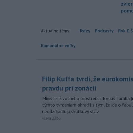
zvier
pomo
Aktuálne témy:
Kvízy
Podcasty
Rok Ľ.Š
Komunálne voľby
Filip Kuffa tvrdí, že eurokomi
pravdu pri zonácii
Minister životného prostredia Tomáš Taraba (
týmto tvrdeniam ohradil s tým, že ide o fabul
neodzrkadľujú skutkový stav.
včera 22:53