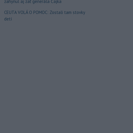
zahynul aj zať generála Čajka
CEUTA VOLÁ O POMOC: Zostali tam stovky
detí