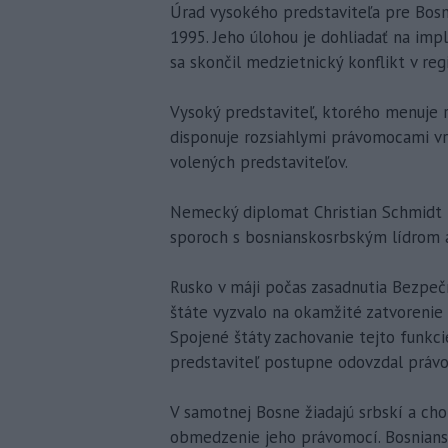
Úrad vysokého predstaviteľa pre Bosn
1995. Jeho úlohou je dohliadať na imp
sa skončil medzietnický konflikt v reg
Vysoký predstaviteľ, ktorého menuje r
disponuje rozsiahlymi právomocami v
volených predstaviteľov.
Nemecký diplomat Christian Schmidt t
sporoch s bosnianskosrbským lídrom
Rusko v máji počas zasadnutia Bezpeč
štáte vyzvalo na okamžité zatvorenie
Spojené štáty zachovanie tejto funkci
predstaviteľ postupne odovzdal práv
V samotnej Bosne žiadajú srbskí a cho
obmedzenie jeho právomocí. Bosnianski