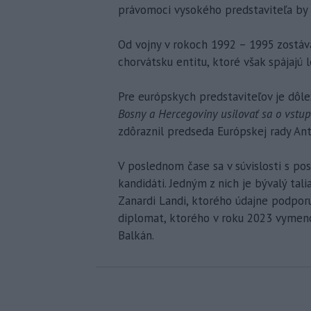
právomoci vysokého predstaviteľa by 
Od vojny v rokoch 1992 – 1995 zostáv
chorvátsku entitu, ktoré však spájajú l
Pre európskych predstaviteľov je dôlež
Bosny a Hercegoviny usilovať sa o vstu
zdôraznil predseda Európskej rady Ant
V poslednom čase sa v súvislosti s po
kandidáti. Jedným z nich je bývalý ta
Zanardi Landi, ktorého údajne podpor
diplomat, ktorého v roku 2023 vymeno
Balkán.