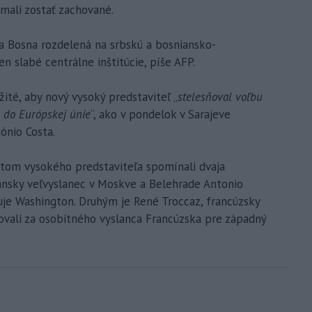
mali zostať zachované.
a Bosna rozdelená na srbskú a bosniansko-
en slabé centrálne inštitúcie, píše AFP.
ité, aby nový vysoký predstaviteľ „
stelesňoval voľbu
p do Európskej únie
“, ako v pondelok v Sarajeve
ónio Costa.
stom vysokého predstaviteľa spomínali dvaja
liansky veľvyslanec v Moskve a Belehrade Antonio
uje Washington. Druhým je René Troccaz, francúzsky
vali za osobitného vyslanca Francúzska pre západný