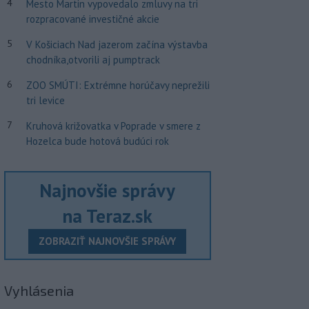
4
Mesto Martin vypovedalo zmluvy na tri
rozpracované investičné akcie
5
V Košiciach Nad jazerom začína výstavba
chodníka,otvorili aj pumptrack
6
ZOO SMÚTI: Extrémne horúčavy neprežili
tri levice
7
Kruhová križovatka v Poprade v smere z
Hozelca bude hotová budúci rok
Najnovšie správy
na Teraz.sk
ZOBRAZIŤ NAJNOVŠIE SPRÁVY
Vyhlásenia