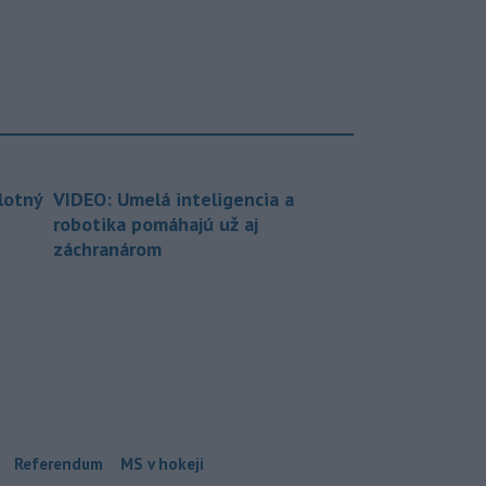
lotný
VIDEO: Umelá inteligencia a
robotika pomáhajú už aj
záchranárom
Referendum
MS v hokeji