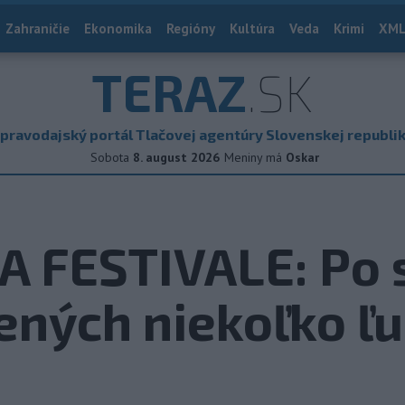
Zahraničie
Ekonomika
Regióny
Kultúra
Veda
Krimi
XML
TERAZ
.SK
pravodajský portál Tlačovej agentúry Slovenskej republi
Sobota
8. august 2026
Meniny má
Oskar
 FESTIVALE: Po 
ených niekoľko ľu