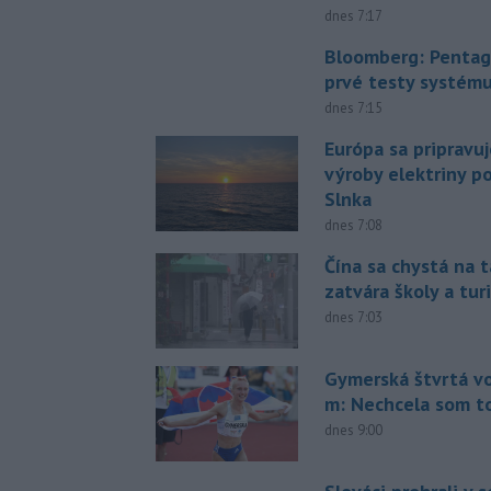
dnes 7:17
Bloomberg: Pentag
prvé testy systém
dnes 7:15
Európa sa pripravu
výroby elektriny p
Slnka
dnes 7:08
Čína sa chystá na t
zatvára školy a tur
dnes 7:03
Gymerská štvrtá vo
m: Nechcela som t
dnes 9:00