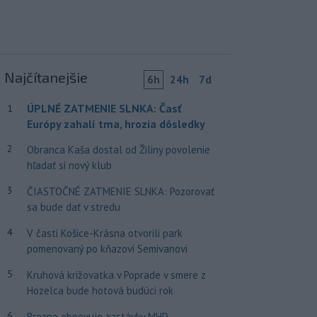
Najčítanejšie
6h
24h
7d
ÚPLNÉ ZATMENIE SLNKA: Časť
1
Európy zahalí tma, hrozia dôsledky
2
Obranca Kaša dostal od Žiliny povolenie
hľadať si nový klub
3
ČIASTOČNÉ ZATMENIE SLNKA: Pozorovať
sa bude dať v stredu
4
V časti Košice-Krásna otvorili park
pomenovaný po kňazovi Semivanovi
5
Kruhová križovatka v Poprade v smere z
Hozelca bude hotová budúci rok
6
Brezno obnovuje zastávky MHD