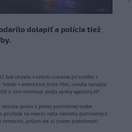
7
darilo dolapiť a polícia tiež
by.
2 ľudí utrpelo v sobotu zranenia pri streľbe v
e Toledo v americkom štáte Ohio, uviedla tamojšia
TASR o tom informuje podľa správy agentúry AP.
e dostala správu o jednej postrelenej osobe
po príchode na miesto našla niekoľko postrelených
ch nemocníc, pričom nie sú známe podrobnosti