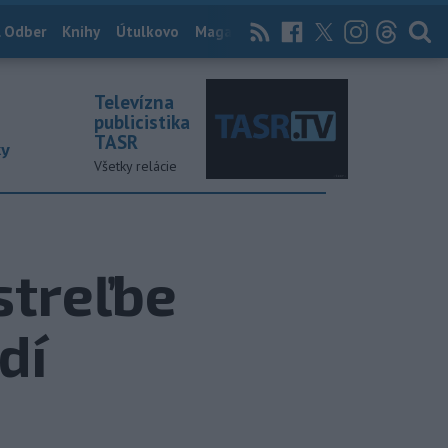
 Odber
Knihy
Útulkovo
Magazín
News Now
Archív
TASR
Televízna
publicistika
TASR
ky
Všetky relácie
streľbe
dí