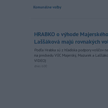
Komunálne voľby
HRABKO o výhode Majerského
Laššáková majú rovnakých vo
Podľa Hrabka sú z hľadiska podpory voličov na
na predsedu VÚC Majerský, Mazurek a Laššák
VIDEO)
dnes 6:00