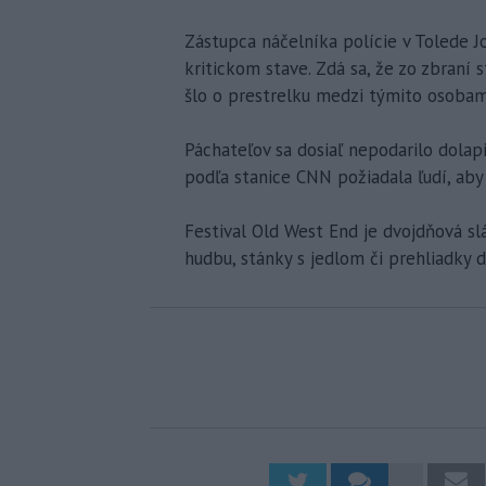
Zástupca náčelníka polície v Tolede J
kritickom stave. Zdá sa, že zo zbraní
šlo o prestrelku medzi týmito osobam
Páchateľov sa dosiaľ nepodarilo dolapiť
podľa stanice CNN požiadala ľudí, aby 
Festival Old West End je dvojdňová slá
hudbu, stánky s jedlom či prehliadky 