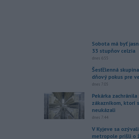
Sobota má byť jasn
33 stupňov celzia
dnes 6:55
Šesťčlenná skupina
dňový pokus pre v
dnes 7:05
Pekárka zachránila 
zákazníkom, ktorí s
neukázali
dnes 7:44
V Kyjeve sa ozývali
metropole prišli o ž