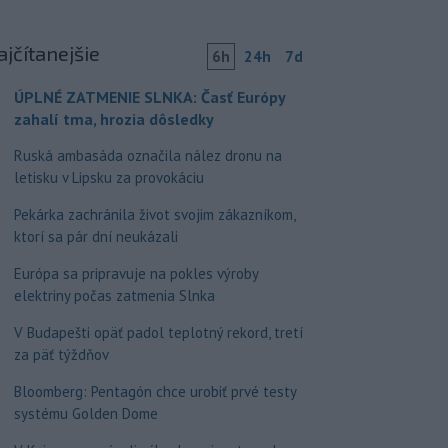
ajčítanejšie
6h
24h
7d
ÚPLNÉ ZATMENIE SLNKA: Časť Európy
zahalí tma, hrozia dôsledky
Ruská ambasáda označila nález dronu na
letisku v Lipsku za provokáciu
Pekárka zachránila život svojim zákazníkom,
ktorí sa pár dní neukázali
Európa sa pripravuje na pokles výroby
elektriny počas zatmenia Slnka
V Budapešti opäť padol teplotný rekord, tretí
za päť týždňov
Bloomberg: Pentagón chce urobiť prvé testy
systému Golden Dome