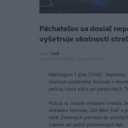
Páchateľov sa dosiaľ nepo
vyšetruje okolnosti streľ
Autor
TASR
aktualizované
7. júna 2026 7:16
,
7. júna 2026 7:29
Washington 7. júna (TASR) - Najmenej 1
blízkosti pouličného festivalu v mest
polícia, ktorá pátra po podozrivých. 
Polícia vo svojom vyhlásení uviedla, ž
neďaleko festivalu „Old West End“ a 
osôb. Zranených previezli do okolitý
zranení ani počet postrelených ľudí.