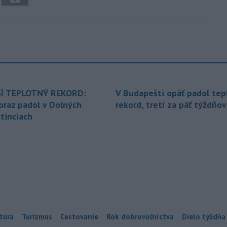
Í TEPLOTNÝ REKORD:
V Budapešti opäť padol tep
oraz padol v Dolných
rekord, tretí za päť týždňov
tinciach
túra
Turizmus
Cestovanie
Rok dobrovoľníctva
Dielo týždňa