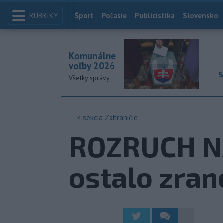
RUBRIKY
Index
Šport
Počasie
Publicistika
Slovensko
Komunálne
voľby 2026
S
Všetky správy
< sekcia
Zahraničie
ROZRUCH NA
ostalo zran