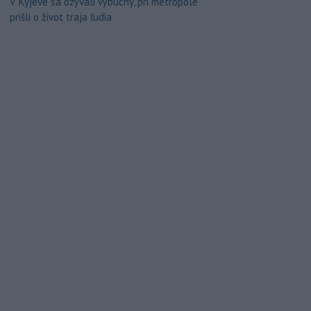
V Kyjeve sa ozývali výbuchy, pri metropole
prišli o život traja ľudia