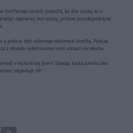
oe Heffernan neskôr priblížil, že dve osoby sú v
 strieľali najmenej dve osoby, pričom pravdepodobne
i.
 a polícia tiež vyšetruje okolnosti streľby. Polícia
sa z dôvodu vyšetrovania vyhli oblasti incidentu.
vnosť v historickej štvrti Toleda, ktorá zahŕňa živú
domov, objasňuje AP.