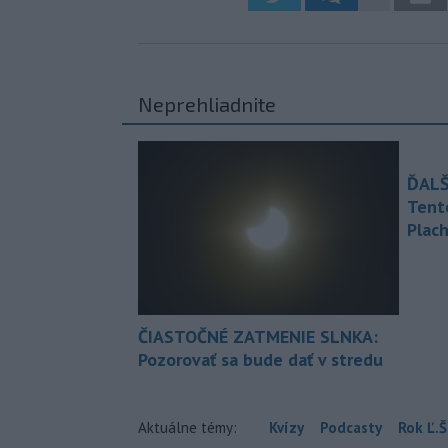
Neprehliadnite
ĎALŠ
Tent
Plach
ČIASTOČNÉ ZATMENIE SLNKA:
Pozorovať sa bude dať v stredu
Aktuálne témy:
Kvízy
Podcasty
Rok Ľ.Š