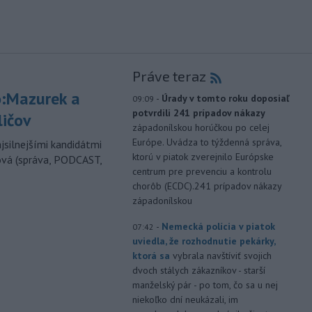
Práve teraz
:Mazurek a
-
Úrady v tomto roku doposiaľ
09:09
potvrdili 241 prípadov nákazy
ličov
západonílskou horúčkou po celej
Európe. Uvádza to týždenná správa,
jsilnejšími kandidátmi
ktorú v piatok zverejnilo Európske
ová (správa, PODCAST,
centrum pre prevenciu a kontrolu
chorôb (ECDC).241 prípadov nákazy
západonílskou
-
Nemecká polícia v piatok
07:42
uviedla, že rozhodnutie pekárky,
ktorá sa
vybrala navštíviť svojich
dvoch stálych zákazníkov - starší
manželský pár - po tom, čo sa u nej
niekoľko dní neukázali, im