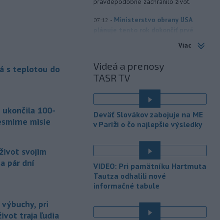
pravdepodobne zachránilo život.
-
Ministerstvo obrany USA
07:12
plánuje tento rok dokončiť prvé
testy
protiraketového systému
Viac
Golden Dome (Zlatá kupola) a v roku
2027 uskutočniť letové skúšky.
Videá a prenosy
á s teplotou do
TASR TV
-
Rokovania medzi Iránom a
07:09
Ománom o situácii v Hormuzskom
prielive
napredujú a Spojené štáty
 ukončila 100-
očakávajú, že dohoda bude uzavretá
Deväť Slovákov zabojuje na ME
čoskoro, uviedol v piatok pre agentúru
esmírne misie
v Paríži o čo najlepšie výsledky
Reuters nemenovaný americký
predstaviteľ, píše TASR.
život svojim
-
Úrady vo východnej Číne v
07:01
a pár dní
VIDEO: Pri pamätníku Hartmuta
sobotu zatvorili školy a mnohé
Tautza odhalili nové
turistické
lokality v reakcii na tajfún
informačné tabule
Dolphin, ktorý sa blíži k pevnine. TASR
o tom informuje na základe správy
 výbuchy, pri
agentúry AP.
ivot traja ľudia