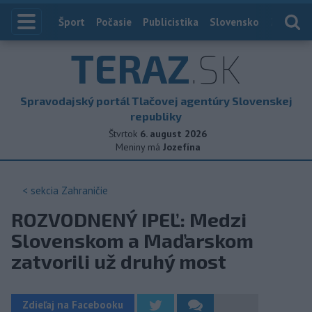
Index
Šport
Počasie
Publicistika
Slovensko
Zahranič
TERAZ
.SK
Spravodajský portál Tlačovej agentúry Slovenskej
republiky
Štvrtok
6. august 2026
Meniny má
Jozefína
< sekcia
Zahraničie
ROZVODNENÝ IPEĽ: Medzi
Slovenskom a Maďarskom
zatvorili už druhý most
Zdieľaj na Facebooku