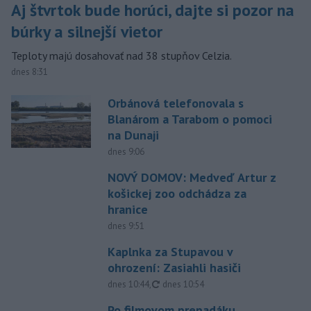
Aj štvrtok bude horúci, dajte si pozor na
búrky a silnejší vietor
Teploty majú dosahovať nad 38 stupňov Celzia.
dnes 8:31
Orbánová telefonovala s
Blanárom a Tarabom o pomoci
na Dunaji
dnes 9:06
NOVÝ DOMOV: Medveď Artur z
košickej zoo odchádza za
hranice
dnes 9:51
Kaplnka za Stupavou v
ohrození: Zasiahli hasiči
aktualizované
dnes 10:44
,
dnes 10:54
Po filmovom prepadáku