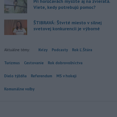
Pri horúčavách myslite aj na zvieratá.
Viete, kedy potrebujú pomoc?
ŠTIBRAVÁ: Štvrté miesto v silnej
svetovej konkurencii je výborné
Aktuálne témy:
Kvízy
Podcasty
Rok Ľ.Štúra
Turizmus
Cestovanie
Rok dobrovoľníctva
Dielo týždňa
Referendum
MS v hokeji
Komunálne voľby