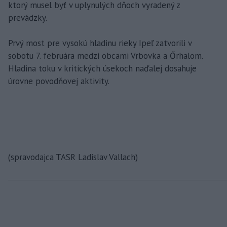
ktorý musel byť v uplynulých dňoch vyradený z
prevádzky.
Prvý most pre vysokú hladinu rieky Ipeľ zatvorili v
sobotu 7. februára medzi obcami Vrbovka a Őrhalom.
Hladina toku v kritických úsekoch naďalej dosahuje
úrovne povodňovej aktivity.
(spravodajca TASR Ladislav Vallach)