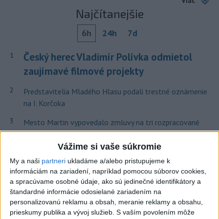
Viac
Najčítanejšie
6h
24h
7d
Český herec Vladimír Polívka odmietol
1
zaujímavé filmové projekty
2
Predstavitelia Mladého Hlasu podali trestné oznámenie
na I. Korčoka
3
Mesto Martin vypovedalo zmluvy na tri rozpracované
investičné akcie
Vážime si vaše súkromie
4
V Košiciach Nad jazerom začína výstavba
My a naši
partneri
ukladáme a/alebo pristupujeme k
chodníka,otvorili aj pumptrack
informáciám na zariadení, napríklad pomocou súborov cookies,
a spracúvame osobné údaje, ako sú jedinečné identifikátory a
5
ZRÁŽKA VLAKU S AUTOM V LOZORNE: Rušňovodič jej
štandardné informácie odosielané zariadením na
už nedokázal zabrániť
personalizovanú reklamu a obsah, meranie reklamy a obsahu,
prieskumy publika a vývoj služieb.
S vaším povolením môže
6
Kruhová križovatka v Poprade v smere z Hozelca bude