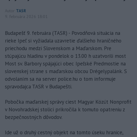
Autor
TASR
9. februára 2026 18:01
Budapešť 9. februára (TASR) - Povodňová situácia na
rieke Ipeľ si vyžiadala uzavretie ďalšieho hraničného
priechodu medzi Slovenskom a Maďarskom. Pre
stúpajúcu hladinu v pondelok o 13.00 h uzatvorili most
Most sv. Barbory spájajúci obec Ipeľské Predmostie na
slovenskej strane s maďarskou obcou Drégelypalánk. S
odvolaním sa na server police.hu o tom informuje
spravodajca TASR v Budapešti.
Pobočka maďarskej správy ciest Magyar Közút Nonprofit
v Novohradskej stolici prikročila k tomuto opatreniu z
bezpečnostných dôvodov.
Ide už o druhý cestný objekt na tomto úseku hranice,