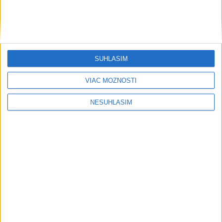
SÚHLASÍM
VIAC MOŽNOSTÍ
NESÚHLASÍM
....