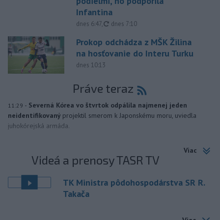
podielmi, no podporila
Infantina
aktualizované
dnes 6:47
,
dnes 7:10
Prokop odchádza z MŠK Žilina
na hosťovanie do Interu Turku
dnes 10:13
Práve teraz
-
Severná Kórea vo štvrtok odpálila najmenej jeden
11:29
neidentifikovaný
projektil smerom k Japonskému moru, uviedla
juhokórejská armáda.
Viac
Videá a prenosy TASR TV
TK Ministra pôdohospodárstva SR R.
Takača