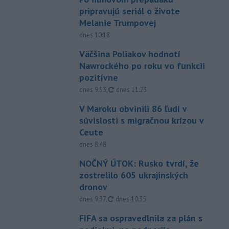
pripravujú seriál o živote
Melanie Trumpovej
dnes 10:18
Väčšina Poliakov hodnotí
Nawrockého po roku vo funkcii
pozitívne
aktualizované
dnes 9:53
,
dnes 11:23
V Maroku obvinili 86 ľudí v
súvislosti s migračnou krízou v
Ceute
dnes 8:48
NOČNÝ ÚTOK: Rusko tvrdí, že
zostrelilo 605 ukrajinských
dronov
aktualizované
dnes 9:37
,
dnes 10:35
FIFA sa ospravedlnila za plán s