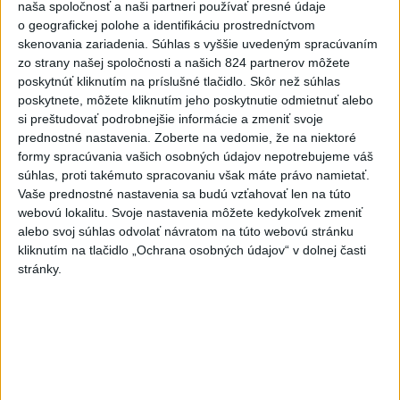
naša spoločnosť a naši partneri používať presné údaje
hotová budúci rok
o geografickej polohe a identifikáciu prostredníctvom
skenovania zariadenia. Súhlas s vyššie uvedeným spracúvaním
7
UZAVRETÁ CESTA: Medzi Spišskou Novou Vsou a
zo strany našej spoločnosti a našich 824 partnerov môžete
Levočou sa stala nehoda
poskytnúť kliknutím na príslušné tlačidlo. Skôr než súhlas
poskytnete, môžete kliknutím jeho poskytnutie odmietnuť alebo
Najnovšie správy na Teraz.sk
si preštudovať podrobnejšie informácie a zmeniť svoje
prednostné nastavenia.
Zoberte na vedomie, že na niektoré
Vyhlásenia
formy spracúvania vašich osobných údajov nepotrebujeme váš
súhlas, proti takémuto spracovaniu však máte právo namietať.
Priame prenosy z Národnej rady SR
Vaše prednostné nastavenia sa budú vzťahovať len na túto
webovú lokalitu. Svoje nastavenia môžete kedykoľvek zmeniť
alebo svoj súhlas odvolať návratom na túto webovú stránku
kliknutím na tlačidlo „Ochrana osobných údajov“ v dolnej časti
Politika na sociálnych sieťach
stránky.
Zobraziť viac
Info
Najnovšie videá
Najsledovanejšie videá