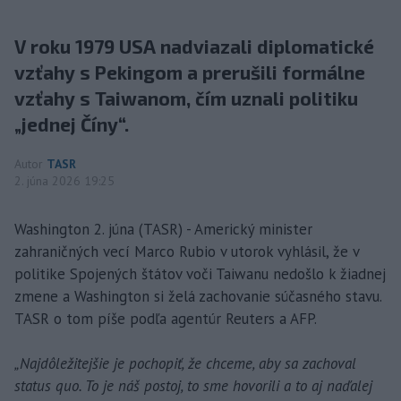
V roku 1979 USA nadviazali diplomatické
vzťahy s Pekingom a prerušili formálne
vzťahy s Taiwanom, čím uznali politiku
„jednej Číny“.
Autor
TASR
2. júna 2026 19:25
Washington 2. júna (TASR) - Americký minister
zahraničných vecí Marco Rubio v utorok vyhlásil, že v
politike Spojených štátov voči Taiwanu nedošlo k žiadnej
zmene a Washington si želá zachovanie súčasného stavu.
TASR o tom píše podľa agentúr Reuters a AFP.
„Najdôležitejšie je pochopiť, že chceme, aby sa zachoval
status quo. To je náš postoj, to sme hovorili a to aj naďalej