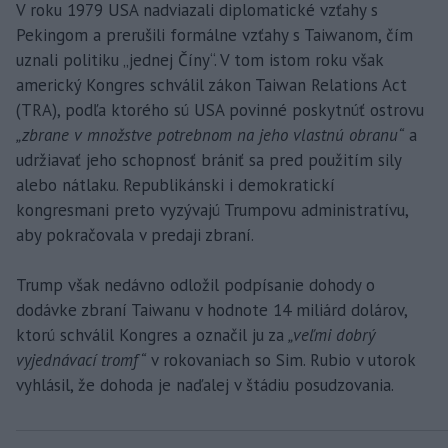
V roku 1979 USA nadviazali diplomatické vzťahy s
Pekingom a prerušili formálne vzťahy s Taiwanom, čím
uznali politiku „jednej Číny“. V tom istom roku však
americký Kongres schválil zákon Taiwan Relations Act
(TRA), podľa ktorého sú USA povinné poskytnúť ostrovu
„zbrane v množstve potrebnom na jeho vlastnú obranu“
a
udržiavať jeho schopnosť brániť sa pred použitím sily
alebo nátlaku. Republikánski i demokratickí
kongresmani preto vyzývajú Trumpovu administratívu,
aby pokračovala v predaji zbraní.
Trump však nedávno odložil podpísanie dohody o
dodávke zbraní Taiwanu v hodnote 14 miliárd dolárov,
ktorú schválil Kongres a označil ju za
„veľmi dobrý
vyjednávací tromf“
v rokovaniach so Sim. Rubio v utorok
vyhlásil, že dohoda je naďalej v štádiu posudzovania.