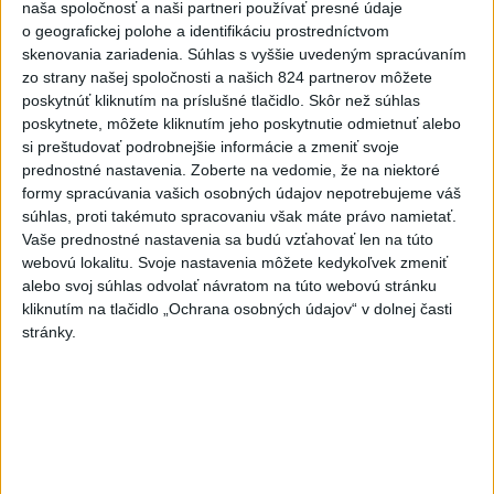
naša spoločnosť a naši partneri používať presné údaje
Ráž: Podpísali sme zmluvu k
o geografickej polohe a identifikáciu prostredníctvom
dokumentácii obnovy hlavnej
skenovania zariadenia. Súhlas s vyššie uvedeným spracúvaním
stanice
zo strany našej spoločnosti a našich 824 partnerov môžete
poskytnúť kliknutím na príslušné tlačidlo. Skôr než súhlas
včera 15:26
poskytnete, môžete kliknutím jeho poskytnutie odmietnuť alebo
KDH žiada ministra vnútra o
si preštudovať podrobnejšie informácie a zmeniť svoje
vysvetlenie nákupu
prednostné nastavenia.
Zoberte na vedomie, že na niektoré
kamerových systémov
formy spracúvania vašich osobných údajov nepotrebujeme váš
súhlas, proti takémuto spracovaniu však máte právo namietať.
včera 17:40
Vaše prednostné nastavenia sa budú vzťahovať len na túto
V Budapešti opäť padol
webovú lokalitu. Svoje nastavenia môžete kedykoľvek zmeniť
teplotný rekord, tretí za päť
alebo svoj súhlas odvolať návratom na túto webovú stránku
kliknutím na tlačidlo „Ochrana osobných údajov“ v dolnej časti
týždňov
stránky.
včera 19:15
Twente deklasovalo DAC 6:0 v
prvom zápase 3. predkola
včera 22:03
Slovenskí hádzanári zdolali