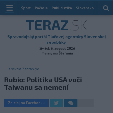
Index
Šport
Počasie
Publicistika
Slovensko
Zahranič
TERAZ
.SK
Spravodajský portál Tlačovej agentúry Slovenskej
republiky
Štvrtok
6. august 2026
Meniny má
Štefánia
< sekcia
Zahraničie
Rubio: Politika USA voči
Taiwanu sa nemení
Zdieľaj na Facebooku