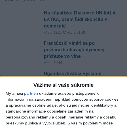
Na kúpalisku Diakovce UNIKALA
LÁTKA, osem ľudí skončilo v
nemocnici
aktualizované
včera 18:23
,
včera 21:38
Francúzski vinári sa po
požiaroch obávajú dymovej
príchute vo víne
včera 21:44
Uganda schválila vyslanie
vojakov do medzinárodných síl
Vážime si vaše súkromie
v Pásme Gazy
včera 20:49
My a naši
partneri
ukladáme a/alebo pristupujeme k
informáciám na zariadení, napríklad pomocou súborov cookies,
Pre únik ropy z tankera pri
a spracúvame osobné údaje, ako sú jedinečné identifikátory a
Ománe hrozí ekologická
štandardné informácie odosielané zariadením na
katastrofa
personalizovanú reklamu a obsah, meranie reklamy a obsahu,
prieskumy publika a vývoj služieb.
S vaším povolením môže
včera 21:59