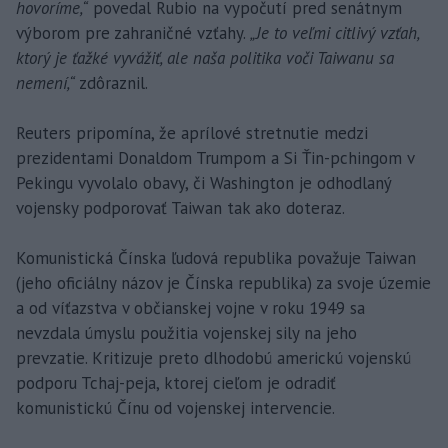
hovoríme,“
povedal Rubio na vypočutí pred senátnym
výborom pre zahraničné vzťahy.
„Je to veľmi citlivý vzťah,
ktorý je ťažké vyvážiť, ale naša politika voči Taiwanu sa
nemení,“
zdôraznil.
Reuters pripomína, že aprílové stretnutie medzi
prezidentami Donaldom Trumpom a Si Ťin-pchingom v
Pekingu vyvolalo obavy, či Washington je odhodlaný
vojensky podporovať Taiwan tak ako doteraz.
Komunistická Čínska ľudová republika považuje Taiwan
(jeho oficiálny názov je Čínska republika) za svoje územie
a od víťazstva v občianskej vojne v roku 1949 sa
nevzdala úmyslu použitia vojenskej sily na jeho
prevzatie. Kritizuje preto dlhodobú americkú vojenskú
podporu Tchaj-peja, ktorej cieľom je odradiť
komunistickú Čínu od vojenskej intervencie.