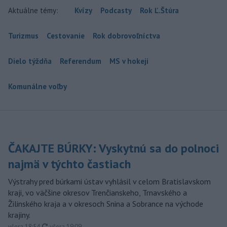
Aktuálne témy:
Kvízy
Podcasty
Rok Ľ.Štúra
Turizmus
Cestovanie
Rok dobrovoľníctva
Dielo týždňa
Referendum
MS v hokeji
Komunálne voľby
ČAKAJTE BÚRKY: Vyskytnú sa do polnoci
najmä v týchto častiach
Výstrahy pred búrkami ústav vyhlásil v celom Bratislavskom
kraji, vo väčšine okresov Trenčianskeho, Trnavského a
Žilinského kraja a v okresoch Snina a Sobrance na východe
krajiny.
aktualizované
včera 18:54
,
včera 19:09