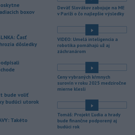
-
Nemecký súd vo štvrtok
12:12
poskytne
Deväť Slovákov zabojuje na ME
udelil doživotný trest Afgancovi,
adiacich boxov
v Paríži o čo najlepšie výsledky
ktorý
minulý rok autom vrazil do davu
ľudí v Mníchove a zabil dvojročné
é
dievča a jej 37-ročnú matku.
LNKA: Časť
VIDEO: Umelá inteligencia a
-
Severná Kórea vo štvrtok
11:29
 hrozia dôsledky
robotika pomáhajú už aj
odpálila najmenej jeden
záchranárom
é
neidentifikovaný
projektil smerom k
Japonskému moru, uviedla
odpísali
juhokórejská armáda.
echode
-
Island si v prípade obnovenia
Ceny vybraných kŕmnych
10:31
rokovaní o vstupe do Európskej
surovín v roku 2025 medziročne
é
mierne klesli
únie chce zachovať suverénnu
t bude voliť
kontrolu nad všetkým rybolovom.
ky budúci utorok
-
Väčšina Poliakov po roku vo
09:52
é
funkcii hodnotí pôsobenie
Tomáš: Projekt Ľudia a hrady
prezidenta Karola Nawrockého
VY: Takéto
bude finančne podporený aj
pozitívne.
budúci rok