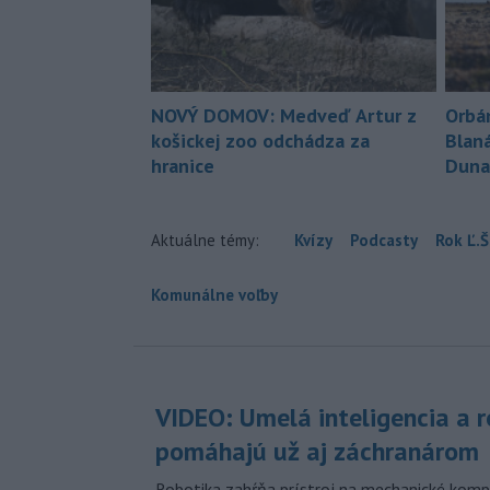
NOVÝ DOMOV: Medveď Artur z
Orbá
košickej zoo odchádza za
Blan
hranice
Duna
Aktuálne témy:
Kvízy
Podcasty
Rok Ľ.Š
Komunálne voľby
VIDEO: Umelá inteligencia a 
pomáhajú už aj záchranárom
Robotika zahŕňa prístroj na mechanické kompr