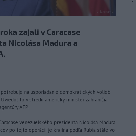
7
roka zajali v Caracase
a Nicolása Madura a
A.
a potrebuje na usporiadanie demokratických volieb
 Uviedol to v stredu americký minister zahraničia
agentúry AFP.
v Caracase venezuelského prezidenta Nicolása Madura
cov po tejto operácii je krajina podľa Rubia stále vo