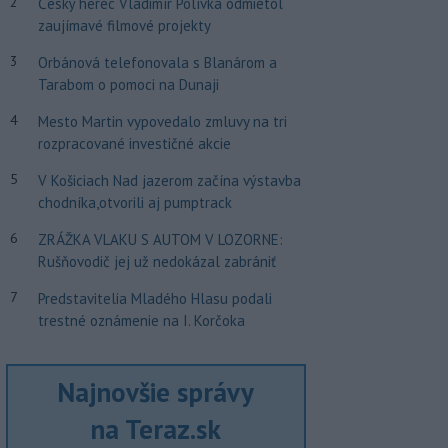
2
Český herec Vladimír Polívka odmietol
zaujímavé filmové projekty
3
Orbánová telefonovala s Blanárom a
Tarabom o pomoci na Dunaji
4
Mesto Martin vypovedalo zmluvy na tri
rozpracované investičné akcie
5
V Košiciach Nad jazerom začína výstavba
chodníka,otvorili aj pumptrack
6
ZRÁŽKA VLAKU S AUTOM V LOZORNE:
Rušňovodič jej už nedokázal zabrániť
7
Predstavitelia Mladého Hlasu podali
trestné oznámenie na I. Korčoka
Najnovšie správy
na Teraz.sk