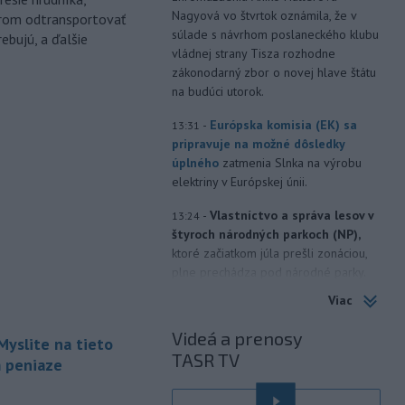
Nagyová vo štvrtok oznámila, že v
árom odtransportovať
súlade s návrhom poslaneckého klubu
ebujú, a ďalšie
vládnej strany Tisza rozhodne
zákonodarný zbor o novej hlave štátu
na budúci utorok.
-
Európska komisia (EK) sa
13:31
pripravuje na možné dôsledky
úplného
zatmenia Slnka na výrobu
elektriny v Európskej únii.
-
Vlastníctvo a správa lesov v
13:24
štyroch národných parkoch (NP),
ktoré začiatkom júla prešli zonáciou,
plne prechádza pod národné parky.
Viac
-
Hasiči aj vo štvrtok
12:57
pokračujú v boji s rozsiahlymi
Videá a prenosy
Myslite na tieto
lesnými požiarmi
na západnom
TASR TV
Balkáne, kde v týchto dňoch horúčavy
m peniaze
dosahujú až 40 stupňov Celzia.