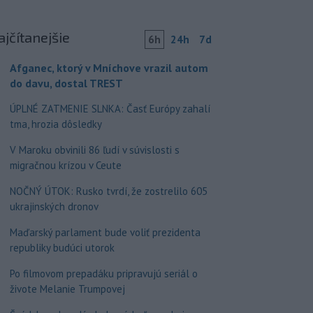
ajčítanejšie
6h
24h
7d
Afganec, ktorý v Mníchove vrazil autom
do davu, dostal TREST
ÚPLNÉ ZATMENIE SLNKA: Časť Európy zahalí
tma, hrozia dôsledky
V Maroku obvinili 86 ľudí v súvislosti s
migračnou krízou v Ceute
NOČNÝ ÚTOK: Rusko tvrdí, že zostrelilo 605
ukrajinských dronov
Maďarský parlament bude voliť prezidenta
republiky budúci utorok
Po filmovom prepadáku pripravujú seriál o
živote Melanie Trumpovej