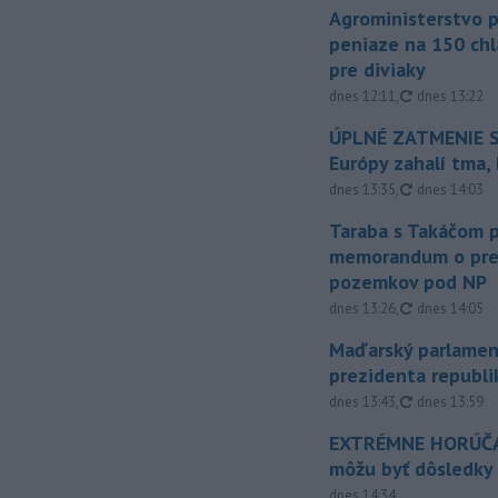
Agroministerstvo 
peniaze na 150 chl
pre diviaky
aktualizovan
dnes 12:11
,
dnes 13:22
ÚPLNÉ ZATMENIE S
Európy zahalí tma,
aktualizovan
dnes 13:35
,
dnes 14:03
Taraba s Takáčom p
memorandum o pr
pozemkov pod NP
aktualizovan
dnes 13:26
,
dnes 14:05
Maďarský parlamen
prezidenta republi
aktualizovan
dnes 13:43
,
dnes 13:59
EXTRÉMNE HORÚČA
môžu byť dôsledky
dnes 14:34