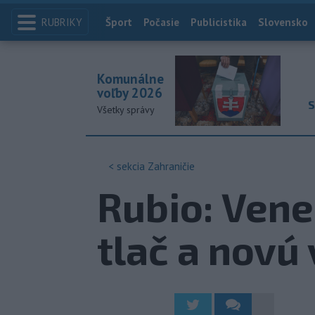
RUBRIKY
Index
Šport
Počasie
Publicistika
Slovensko
Komunálne
voľby 2026
S
Všetky správy
< sekcia
Zahraničie
Rubio: Vene
tlač a novú