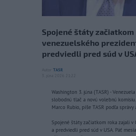
Spojené štáty začiatkom 
venezuelského prezident
predviedli pred súd v US
Autor
TASR
3. júna 2026 21:22
Washington 3. júna (TASR) - Venezuel
slobodnú tlač a novú volebnú komisiu.
Marco Rubio, píše TASR podľa správy 
Spojené štáty začiatkom roka zajali 
a predviedli pred súd v USA. Päť mesia