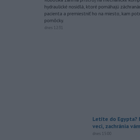
hydraulické nosidlá, ktoré pomáhajú záchran
pacienta a premiestniť ho na miesto, kam potr
pomôcky.
dnes 12:31
Letíte do Egypta? 
veci, zachránia vá
dnes 15:00