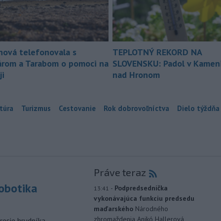
nová telefonovala s
TEPLOTNÝ REKORD NA
árom a Tarabom o pomoci na
SLOVENSKU: Padol v Kameni
ji
nad Hronom
túra
Turizmus
Cestovanie
Rok dobrovoľníctva
Dielo týždňa
Práve teraz
robotika
-
Podpredsedníčka
13:41
vykonávajúca funkciu predsedu
maďarského
Národného
zhromaždenia Anikó Hallerová
esie hrudníka,