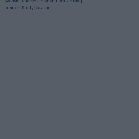
Švédsko odovzdá zhabanú loď z ruskej
tieňovej flotily Ukrajine