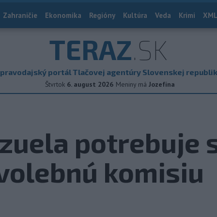
Zahraničie
Ekonomika
Regióny
Kultúra
Veda
Krimi
XML
TERAZ
.SK
pravodajský portál Tlačovej agentúry Slovenskej republi
Štvrtok
6. august 2026
Meniny má
Jozefína
zuela potrebuje 
 volebnú komisiu