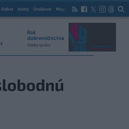
 Odber
Knihy
Útulkovo
Magazín
News Now
Archív
TASR
Rok
dobrovoľníctva
ky
Všetky správy
slobodnú