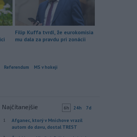
Filip Kuffa tvrdí, že eurokomisia
ci
mu dala za pravdu pri zonácii
Referendum
MS v hokeji
Najčítanejšie
6h
24h
7d
Afganec, ktorý v Mníchove vrazil
1
autom do davu, dostal TREST