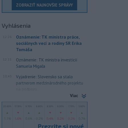
ZOBRAZIŤ NAJNOVŠIE SPRÁVY
Vyhlásenia
Oznámenie: TK ministra práce,
12:26
sociálnych vecí a rodiny SR Erika
Tomáša
12:11
Oznámenie: TK ministra investícií
Samuela Migaľa
10:43
Vyjadrenie: Slovensko sa stalo
partnerom medzinárodného projektu
na podporu...
Viac