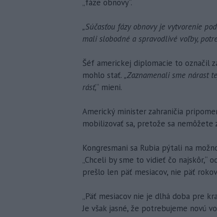
„fáze obnovy“.
„Súčasťou fázy obnovy je vytvorenie pod
mali slobodné a spravodlivé voľby, potre
Šéf americkej diplomacie to označil z
mohlo stať.
„Zaznamenali sme nárast tejt
rásť,
“ mieni.
Americký minister zahraničia pripomen
mobilizovať sa, pretože sa nemôžete zú
Kongresmani sa Rubia pýtali na možno
„Chceli by sme to vidieť čo najskôr,“ 
prešlo len päť mesiacov, nie päť rokov
„Päť mesiacov nie je dlhá doba pre kraj
Je však jasné, že potrebujeme novú 