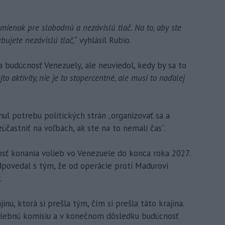
mienok pre slobodnú a nezávislú tlač. Na to, aby ste
bujete nezávislú tlač,“
vyhlásil Rubio.
a budúcnosť Venezuely, ale neuviedol, kedy by sa to
o aktivity, nie je to stopercentné, ale musí to naďalej
ul potrebu politických strán „organizovať sa a
častniť na voľbách, ak ste na to nemali čas“.
sť konania volieb vo Venezuele do konca roka 2027.
odpovedal s tým, že od operácie proti Madurovi
.
inu, ktorá si prešla tým, čím si prešla táto krajina.
volebnú komisiu a v konečnom dôsledku budúcnosť