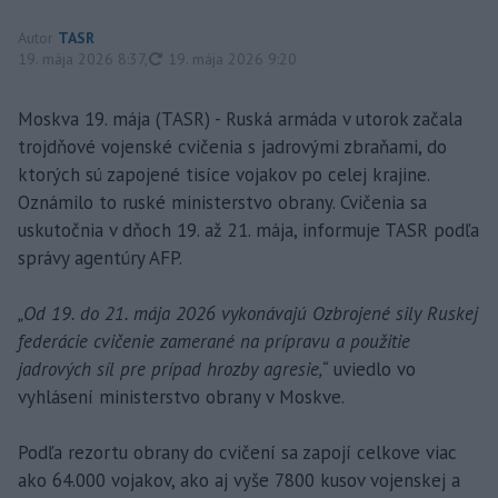
Autor
TASR
aktualizované
19. mája 2026 8:37
,
19. mája 2026 9:20
Moskva 19. mája (TASR) - Ruská armáda v utorok začala
trojdňové vojenské cvičenia s jadrovými zbraňami, do
ktorých sú zapojené tisíce vojakov po celej krajine.
Oznámilo to ruské ministerstvo obrany. Cvičenia sa
uskutočnia v dňoch 19. až 21. mája, informuje TASR podľa
správy agentúry AFP.
„Od 19. do 21. mája 2026 vykonávajú Ozbrojené sily Ruskej
federácie cvičenie zamerané na prípravu a použitie
jadrových síl pre prípad hrozby agresie,“
uviedlo vo
vyhlásení ministerstvo obrany v Moskve.
Podľa rezortu obrany do cvičení sa zapojí celkove viac
ako 64.000 vojakov, ako aj vyše 7800 kusov vojenskej a