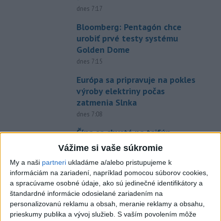
dnes 7:17
Bloomberg: Pentagón chce
urobiť prvé testy systému
Golden Dome
dnes 7:15
Európa sa pripravuje na pokles
výroby elektriny počas
zatmenia Slnka
dnes 7:08
Čína sa chystá na tajfún
Dolphin, zatvára školy a
Vážime si vaše súkromie
turistické atrakcie
My a naši
partneri
ukladáme a/alebo pristupujeme k
dnes 7:03
informáciám na zariadení, napríklad pomocou súborov cookies,
a spracúvame osobné údaje, ako sú jedinečné identifikátory a
Gymerská štvrtá vo finále na
štandardné informácie odosielané zariadením na
400 m: Nechcela som tomu
personalizovanú reklamu a obsah, meranie reklamy a obsahu,
veriť
prieskumy publika a vývoj služieb.
S vaším povolením môže
dnes 9:00