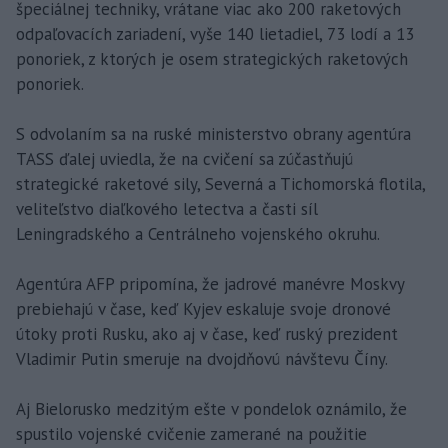
špeciálnej techniky, vrátane viac ako 200 raketových
odpaľovacích zariadení, vyše 140 lietadiel, 73 lodí a 13
ponoriek, z ktorých je osem strategických raketových
ponoriek.
S odvolaním sa na ruské ministerstvo obrany agentúra
TASS ďalej uviedla, že na cvičení sa zúčastňujú
strategické raketové sily, Severná a Tichomorská flotila,
veliteľstvo diaľkového letectva a časti síl
Leningradského a Centrálneho vojenského okruhu.
Agentúra AFP pripomína, že jadrové manévre Moskvy
prebiehajú v čase, keď Kyjev eskaluje svoje dronové
útoky proti Rusku, ako aj v čase, keď ruský prezident
Vladimir Putin smeruje na dvojdňovú návštevu Číny.
Aj Bielorusko medzitým ešte v pondelok oznámilo, že
spustilo vojenské cvičenie zamerané na použitie