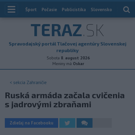
Index
Šport
Počasie
Publicistika
Slovensko
Zahranič
TERAZ
.SK
Spravodajský portál Tlačovej agentúry Slovenskej
republiky
Sobota
8. august 2026
Meniny má
Oskar
< sekcia
Zahraničie
Ruská armáda začala cvičenia
s jadrovými zbraňami
Zdieľaj na Facebooku