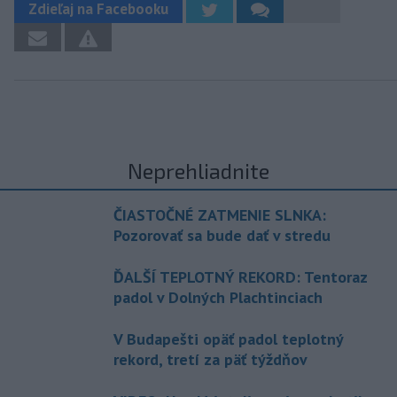
Zdieľaj na Facebooku
Neprehliadnite
ČIASTOČNÉ ZATMENIE SLNKA:
Pozorovať sa bude dať v stredu
ĎALŠÍ TEPLOTNÝ REKORD: Tentoraz
padol v Dolných Plachtinciach
V Budapešti opäť padol teplotný
rekord, tretí za päť týždňov