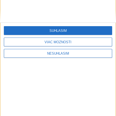
Šport
SÚHLASÍM
....
VIAC MOŽNOSTÍ
NESÚHLASÍM
....