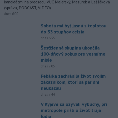
kandidátmi na predsedu VÚC Majerský, Mazurek a Laššáková
(správa, PODCAST, VIDEO)
dnes 6:00
Sobota má byť jasná s teplotou
do 33 stupňov celzia
dnes 6:55
Šesťčlenná skupina ukončila
100-dňový pokus pre vesmírne
misie
dnes 7:05
Pekárka zachránila život svojim
zákazníkom, ktorí sa pár dní
neukázali
dnes 7:44
V Kyjeve sa ozývali výbuchy, pri
metropole prišli o život traja
ľudia