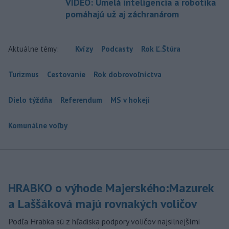
VIDEO: Umelá inteligencia a robotika
pomáhajú už aj záchranárom
Aktuálne témy:
Kvízy
Podcasty
Rok Ľ.Štúra
Turizmus
Cestovanie
Rok dobrovoľníctva
Dielo týždňa
Referendum
MS v hokeji
Komunálne voľby
HRABKO o výhode Majerského:Mazurek
a Laššáková majú rovnakých voličov
Podľa Hrabka sú z hľadiska podpory voličov najsilnejšími