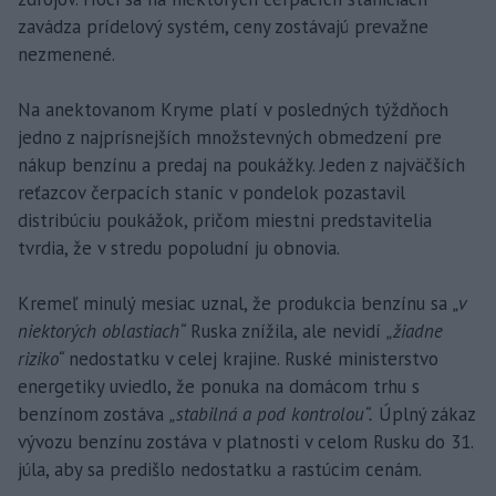
zavádza prídelový systém, ceny zostávajú prevažne
nezmenené.
Na anektovanom Kryme platí v posledných týždňoch
jedno z najprísnejších množstevných obmedzení pre
nákup benzínu a predaj na poukážky. Jeden z najväčších
reťazcov čerpacích staníc v pondelok pozastavil
distribúciu poukážok, pričom miestni predstavitelia
tvrdia, že v stredu popoludní ju obnovia.
Kremeľ minulý mesiac uznal, že produkcia benzínu sa
„v
niektorých oblastiach“
Ruska znížila, ale nevidí
„žiadne
riziko“
nedostatku v celej krajine. Ruské ministerstvo
energetiky uviedlo, že ponuka na domácom trhu s
benzínom zostáva
„stabilná a pod kontrolou“.
Úplný zákaz
vývozu benzínu zostáva v platnosti v celom Rusku do 31.
júla, aby sa predišlo nedostatku a rastúcim cenám.