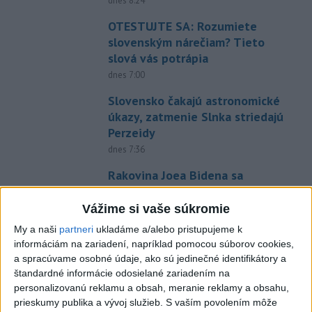
dnes 8:24
OTESTUJTE SA: Rozumiete
slovenským nárečiam? Tieto
slová vás potrápia
dnes 7:00
Slovensko čakajú astronomické
úkazy, zatmenie Slnka striedajú
Perzeidy
dnes 7:36
Rakovina Joea Bidena sa
zhoršila, tvrdí syn
dnes 7:19
Vážime si vaše súkromie
My a naši
partneri
ukladáme a/alebo pristupujeme k
Irán stanovil nové podmienky
informáciám na zariadení, napríklad pomocou súborov cookies,
na obnovenie plavby cez
a spracúvame osobné údaje, ako sú jedinečné identifikátory a
Hormuzský prieliv
štandardné informácie odosielané zariadením na
dnes 7:15
personalizovanú reklamu a obsah, meranie reklamy a obsahu,
prieskumy publika a vývoj služieb.
S vaším povolením môže
Turecko očakáva, že k dohode o