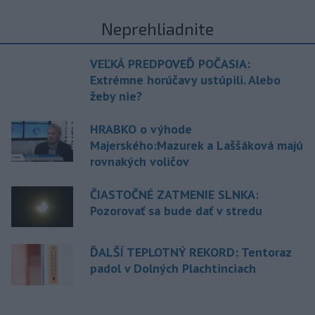
Neprehliadnite
VEĽKÁ PREDPOVEĎ POČASIA:
Extrémne horúčavy ustúpili. Alebo
žeby nie?
HRABKO o výhode
Majerského:Mazurek a Laššáková majú
rovnakých voličov
ČIASTOČNÉ ZATMENIE SLNKA:
Pozorovať sa bude dať v stredu
ĎALŠÍ TEPLOTNÝ REKORD: Tentoraz
padol v Dolných Plachtinciach