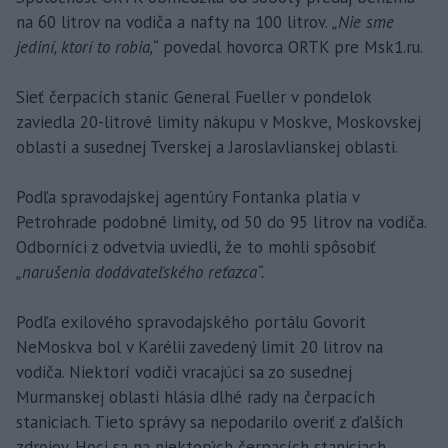
na 60 litrov na vodiča a nafty na 100 litrov.
„Nie sme
jediní, ktorí to robia,“
povedal hovorca ORTK pre Msk1.ru.
Sieť čerpacích staníc General Fueller v pondelok
zaviedla 20-litrové limity nákupu v Moskve, Moskovskej
oblasti a susednej Tverskej a Jaroslavlianskej oblasti.
Podľa spravodajskej agentúry Fontanka platia v
Petrohrade podobné limity, od 50 do 95 litrov na vodiča.
Odborníci z odvetvia uviedli, že to mohli spôsobiť
„narušenia dodávateľského reťazca“.
Podľa exilového spravodajského portálu Govorit
NeMoskva bol v Karélii zavedený limit 20 litrov na
vodiča. Niektorí vodiči vracajúci sa zo susednej
Murmanskej oblasti hlásia dlhé rady na čerpacích
staniciach. Tieto správy sa nepodarilo overiť z ďalších
zdrojov. Hoci sa na niektorých čerpacích staniciach