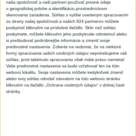
naša spoločnosť a naši partneri používať presné údaje
spoločnej obrane sa pripojí aj
o geografickej polohe a identifikáciu prostredníctvom
Egypt
skenovania zariadenia. Súhlas s vyššie uvedeným spracúvaním
dnes 7:06
zo strany našej spoločnosti a našich 824 partnerov môžete
poskytnúť kliknutím na príslušné tlačidlo. Skôr než súhlas
Ľubomíra je kolegiálna
poskytnete, môžete kliknutím jeho poskytnutie odmietnuť alebo
dnes 6:45
si preštudovať podrobnejšie informácie a zmeniť svoje
prednostné nastavenia.
Zoberte na vedomie, že na niektoré
formy spracúvania vašich osobných údajov nepotrebujeme váš
FIFA odsúdila kontroverzné
súhlas, proti takémuto spracovaniu však máte právo namietať.
informácie ohľadom prezidenta
Vaše prednostné nastavenia sa budú vzťahovať len na túto
Infantina
webovú lokalitu. Svoje nastavenia môžete kedykoľvek zmeniť
alebo svoj súhlas odvolať návratom na túto webovú stránku
dnes 7:10
kliknutím na tlačidlo „Ochrana osobných údajov“ v dolnej časti
Práve teraz
stránky.
-
Pri výbuchu jadrovej bomby v japonskom meste Nagasaki
08:19
9. augusta 1945
zomrelo bezprostredne približne 39.000 ľudí, do
konca roka potom podľa odhadov až okolo 60.000-80.000. V
rozhovore pri príležitosti 81. výročia tejto udalosti to uviedol jadrový
fyzik Venhart.