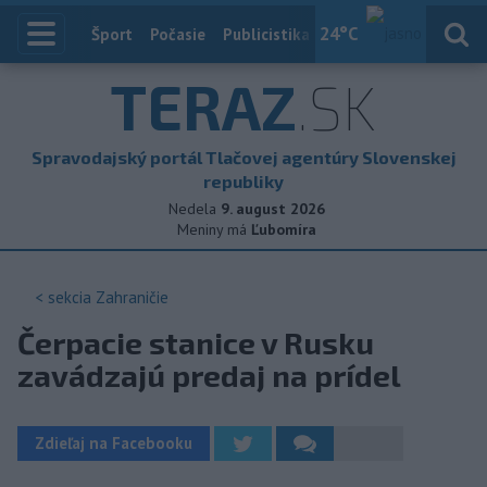
24
°C
Index
Šport
Počasie
Publicistika
Slovensko
Zahranič
TERAZ
.SK
Spravodajský portál Tlačovej agentúry Slovenskej
republiky
Nedela
9. august 2026
Meniny má
Ľubomíra
< sekcia
Zahraničie
Čerpacie stanice v Rusku
zavádzajú predaj na prídel
Zdieľaj na Facebooku