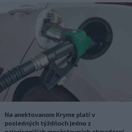
Na anektovanom Kryme platí v
posledných týždňoch jedno z
najprísnejších množstevných obmedzení