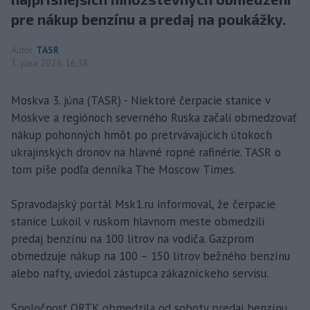
pre nákup benzínu a predaj na poukážky.
Autor
TASR
3. júna 2026 16:38
Moskva 3. júna (TASR) - Niektoré čerpacie stanice v
Moskve a regiónoch severného Ruska začali obmedzovať
nákup pohonných hmôt po pretrvávajúcich útokoch
ukrajinských dronov na hlavné ropné rafinérie. TASR o
tom píše podľa denníka The Moscow Times.
Spravodajský portál Msk1.ru informoval, že čerpacie
stanice Lukoil v ruskom hlavnom meste obmedzili
predaj benzínu na 100 litrov na vodiča. Gazprom
obmedzuje nákup na 100 – 150 litrov bežného benzínu
alebo nafty, uviedol zástupca zákazníckeho servisu.
Spoločnosť ORTK obmedzila od soboty predaj benzínu