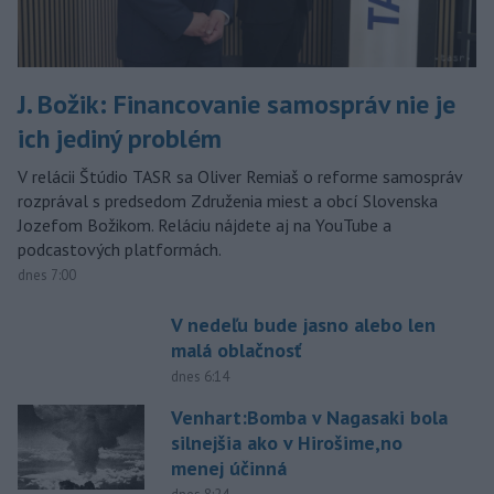
J. Božik: Financovanie samospráv nie je
ich jediný problém
V relácii Štúdio TASR sa Oliver Remiaš o reforme samospráv
rozprával s predsedom Združenia miest a obcí Slovenska
Jozefom Božikom. Reláciu nájdete aj na YouTube a
podcastových platformách.
dnes 7:00
V nedeľu bude jasno alebo len
malá oblačnosť
dnes 6:14
Venhart:Bomba v Nagasaki bola
silnejšia ako v Hirošime,no
menej účinná