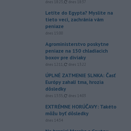
aktualizované
dnes 18:23
,
dnes 18:37
Letíte do Egypta? Myslite na
tieto veci, zachránia vám
peniaze
dnes 15:00
Agroministerstvo poskytne
peniaze na 150 chladiacich
boxov pre diviaky
aktualizované
dnes 12:11
,
dnes 13:22
ÚPLNÉ ZATMENIE SLNKA: Časť
Európy zahalí tma, hrozia
dôsledky
aktualizované
dnes 13:35
,
dnes 14:03
EXTRÉMNE HORÚČAVY: Takéto
môžu byť dôsledky
dnes 14:34