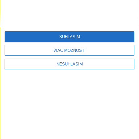
....
SÚHLASÍM
VIAC MOŽNOSTÍ
NESÚHLASÍM
....