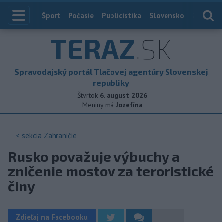
Index
Šport
Počasie
Publicistika
Slovensko
Zahranič
TERAZ
.SK
Spravodajský portál Tlačovej agentúry Slovenskej
republiky
Štvrtok
6. august 2026
Meniny má
Jozefína
< sekcia
Zahraničie
Rusko považuje výbuchy a
zničenie mostov za teroristické
činy
Zdieľaj na Facebooku