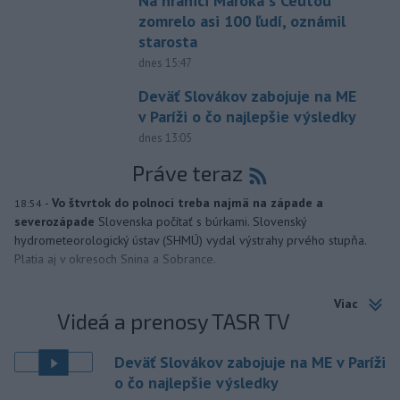
Na hranici Maroka s Ceutou
zomrelo asi 100 ľudí, oznámil
starosta
dnes 15:47
Deväť Slovákov zabojuje na ME
v Paríži o čo najlepšie výsledky
dnes 13:05
Práve teraz
-
Vo štvrtok do polnoci treba najmä na západe a
18:54
severozápade
Slovenska počítať s búrkami. Slovenský
hydrometeorologický ústav (SHMÚ) vydal výstrahy prvého stupňa.
Platia aj v okresoch Snina a Sobrance.
Viac
Videá a prenosy TASR TV
Deväť Slovákov zabojuje na ME v Paríži
o čo najlepšie výsledky