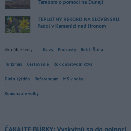
Tarabom o pomoci na Dunaji
TEPLOTNÝ REKORD NA SLOVENSKU:
Padol v Kamenici nad Hronom
Aktuálne témy:
Kvízy
Podcasty
Rok Ľ.Štúra
Turizmus
Cestovanie
Rok dobrovoľníctva
Dielo týždňa
Referendum
MS v hokeji
Komunálne voľby
ČAKAJTE BÚRKY: Vyskytnú sa do polnoci