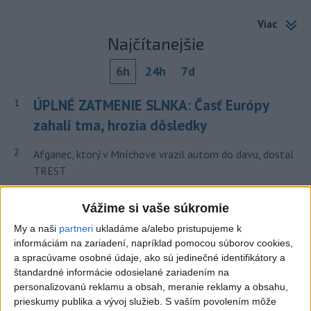
Viac
Najčítanejšie
6h
24h
7d
ÚPLNÉ ZATMENIE SLNKA: Časť Európy
1
zahalí tma, hrozia dôsledky
2
Afganec, ktorý v Mníchove vrazil autom do davu, dostal
TREST
3
V Košiciach Nad jazerom začína výstavba
Vážime si vaše súkromie
chodníka,otvorili aj pumptrack
My a naši
partneri
ukladáme a/alebo pristupujeme k
4
Orbánová telefonovala s Blanárom a Tarabom o pomoci
informáciám na zariadení, napríklad pomocou súborov cookies,
na Dunaji
a spracúvame osobné údaje, ako sú jedinečné identifikátory a
štandardné informácie odosielané zariadením na
5
Kruhová križovatka v Poprade v smere z Hozelca bude
personalizovanú reklamu a obsah, meranie reklamy a obsahu,
hotová budúci rok
prieskumy publika a vývoj služieb.
S vaším povolením môže