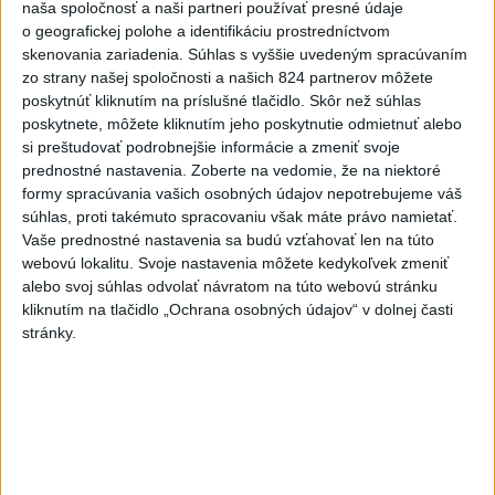
naša spoločnosť a naši partneri používať presné údaje
6
Mesto Martin vypovedalo zmluvy na tri rozpracované
o geografickej polohe a identifikáciu prostredníctvom
investičné akcie
skenovania zariadenia. Súhlas s vyššie uvedeným spracúvaním
zo strany našej spoločnosti a našich 824 partnerov môžete
7
ĎALŠÍ TEPLOTNÝ REKORD: Tentoraz padol v Dolných
poskytnúť kliknutím na príslušné tlačidlo. Skôr než súhlas
Plachtinciach
poskytnete, môžete kliknutím jeho poskytnutie odmietnuť alebo
si preštudovať podrobnejšie informácie a zmeniť svoje
prednostné nastavenia.
Zoberte na vedomie, že na niektoré
Najnovšie správy na Teraz.sk
formy spracúvania vašich osobných údajov nepotrebujeme váš
súhlas, proti takémuto spracovaniu však máte právo namietať.
Vyhlásenia
Vaše prednostné nastavenia sa budú vzťahovať len na túto
webovú lokalitu. Svoje nastavenia môžete kedykoľvek zmeniť
Priame prenosy z Národnej rady SR
alebo svoj súhlas odvolať návratom na túto webovú stránku
kliknutím na tlačidlo „Ochrana osobných údajov“ v dolnej časti
stránky.
Politika na sociálnych sieťach
Zobraziť viac
Info