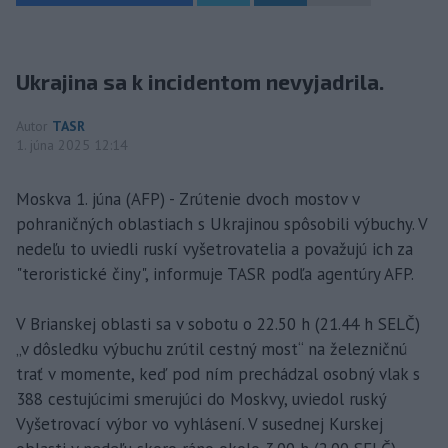
Ukrajina sa k incidentom nevyjadrila.
Autor
TASR
1. júna 2025 12:14
Moskva 1. júna (AFP) - Zrútenie dvoch mostov v
pohraničných oblastiach s Ukrajinou spôsobili výbuchy. V
nedeľu to uviedli ruskí vyšetrovatelia a považujú ich za
"teroristické činy", informuje TASR podľa agentúry AFP.
V Brianskej oblasti sa v sobotu o 22.50 h (21.44 h SELČ)
„v dôsledku výbuchu zrútil cestný most“ na železničnú
trať v momente, keď pod ním prechádzal osobný vlak s
388 cestujúcimi smerujúci do Moskvy, uviedol ruský
Vyšetrovací výbor vo vyhlásení. V susednej Kurskej