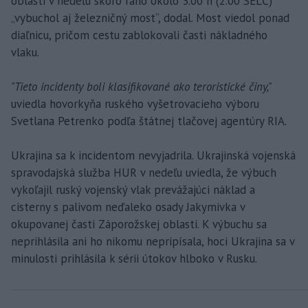
oblasti v nedeľu skoro ráno okolo 3.00 h (2.00 SELČ)
„vybuchol aj železničný most“, dodal. Most viedol ponad
diaľnicu, pričom cestu zablokovali časti nákladného
vlaku.
"Tieto incidenty boli klasifikované ako teroristické činy,"
uviedla hovorkyňa ruského vyšetrovacieho výboru
Svetlana Petrenko podľa štátnej tlačovej agentúry RIA.
Ukrajina sa k incidentom nevyjadrila. Ukrajinská vojenská
spravodajská služba HUR v nedeľu uviedla, že výbuch
vykoľajil ruský vojenský vlak prevážajúci náklad a
cisterny s palivom neďaleko osady Jakymivka v
okupovanej časti Záporožskej oblasti. K výbuchu sa
neprihlásila ani ho nikomu nepripísala, hoci Ukrajina sa v
minulosti prihlásila k sérii útokov hlboko v Rusku.