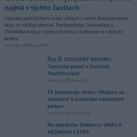
najmä v týchto častiach
Výstrahy pred búrkami ústav vyhlásil v celom Bratislavskom
kraji, vo väčšine okresov Trenčianskeho, Trnavského a
Žilinského kraja a v okresoch Snina a Sobrance na východe
krajiny.
aktualizované
dnes 18:54
,
dnes 19:09
ĎALŠÍ TEPLOTNÝ REKORD:
Tentoraz padol v Dolných
Plachtinciach
aktualizované
dnes 15:27
,
dnes 17:08
EK posudzuje obavy týkajúce sa
uznesení k zonáciám národných
parkov
aktualizované
dnes 16:35
,
dnes 16:38
Na kúpalisku Diakovce UNIKLA
NEZNÁMA LÁTKA