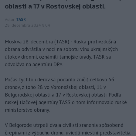
oblasti a 17 v Rostovskej oblasti.
Autor
TASR
28. decembra 2024 8:04
Moskva 28. decembra (TASR) - Ruská protivzdušná
obrana odvrátila v noci na sobotu vlnu ukrajinských
útokov dronmi, oznámili tamojšie úrady. TASR sa
odvoláva na agentúru DPA.
Počas týchto úderov sa podarilo zničiť celkovo 56
dronov, z toho 28 vo Voronežskej oblasti, 11 v
Belgorodskej oblasti a 17 v Rostovskej oblasti. Podľa
ruskej tlačovej agentúry TASS o tom informovalo ruské
ministerstvo obrany.
V Belgorode utrpeli dvaja civilisti zranenia spôsobené
črepinami z výbuchu dronu, uviedli miestni predstavitelia.