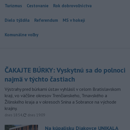
Turizmus
Cestovanie
Rok dobrovoľníctva
Dielo týždňa
Referendum
MS v hokeji
Komunálne voľby
ČAKAJTE BÚRKY: Vyskytnú sa do polnoci
najmä v týchto častiach
Výstrahy pred búrkami ústav vyhlásil v celom Bratislavskom
kraji, vo väčšine okresov Trenčianskeho, Trnavského a
Žilinského kraja a v okresoch Snina a Sobrance na východe
krajiny.
aktualizované
dnes 18:54
,
dnes 19:09
Na kúpalisku Diakovce UNIKALA