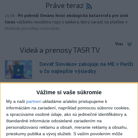
Práve teraz
-
Pri pobreží Ománu hrozí ekologická katastrofa pre únik
21:58
čoraz
väčšieho množstva ropy z tankera, ktorý narazil na plytčinu v
blízkosti prírodnej rezervácie.
Viac
Videá a prenosy TASR TV
Deväť Slovákov zabojuje na ME v Paríži
o čo najlepšie výsledky
Viac
Vážime si vaše súkromie
Najčítanejšie
My a naši
partneri
ukladáme a/alebo pristupujeme k
informáciám na zariadení, napríklad pomocou súborov cookies,
6h
24h
7d
a spracúvame osobné údaje, ako sú jedinečné identifikátory a
štandardné informácie odosielané zariadením na
ÚPLNÉ ZATMENIE SLNKA: Časť Európy
1
personalizovanú reklamu a obsah, meranie reklamy a obsahu,
prieskumy publika a vývoj služieb.
S vaším povolením môže
zahalí tma, hrozia dôsledky