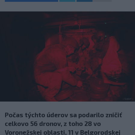
Počas týchto úderov sa podarilo zničiť
celkovo 56 dronov, z toho 28 vo
Voronežskej oblasti, 11 v Belgorodskej