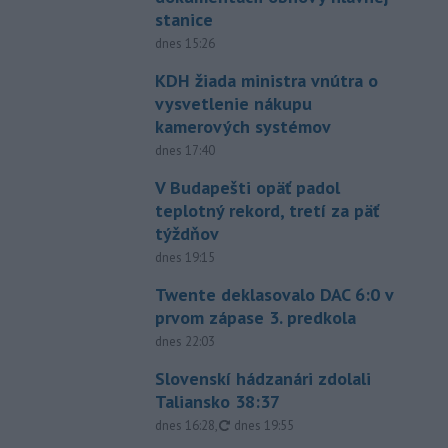
stanice
dnes 15:26
KDH žiada ministra vnútra o
vysvetlenie nákupu
kamerových systémov
dnes 17:40
V Budapešti opäť padol
teplotný rekord, tretí za päť
týždňov
dnes 19:15
Twente deklasovalo DAC 6:0 v
prvom zápase 3. predkola
dnes 22:03
Slovenskí hádzanári zdolali
Taliansko 38:37
aktualizované
dnes 16:28
,
dnes 19:55