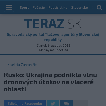
Index
Šport
Počasie
Publicistika
Slovensko
Zahranič
TERAZ
.SK
Spravodajský portál Tlačovej agentúry Slovenskej
republiky
Štvrtok
6. august 2026
Meniny má
Jozefína
< sekcia
Zahraničie
Rusko: Ukrajina podnikla vlnu
dronových útokov na viaceré
oblasti
Zdieľaj na Facebooku