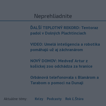
Neprehliadnite
ĎALŠÍ TEPLOTNÝ REKORD: Tentoraz
padol v Dolných Plachtinciach
VIDEO: Umelá inteligencia a robotika
pomáhajú už aj záchranárom
NOVÝ DOMOV: Medveď Artur z
košickej zoo odchádza za hranice
Orbánová telefonovala s Blanárom a
Tarabom o pomoci na Dunaji
Aktuálne témy:
Kvízy
Podcasty
Rok Ľ.Štúra