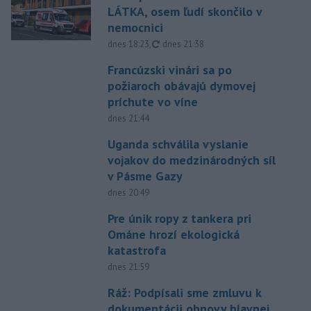
LÁTKA, osem ľudí skončilo v
nemocnici
aktualizované
dnes 18:23
,
dnes 21:38
Francúzski vinári sa po
požiaroch obávajú dymovej
príchute vo víne
dnes 21:44
Uganda schválila vyslanie
vojakov do medzinárodných síl
v Pásme Gazy
dnes 20:49
Pre únik ropy z tankera pri
Ománe hrozí ekologická
katastrofa
dnes 21:59
Ráž: Podpísali sme zmluvu k
dokumentácii obnovy hlavnej