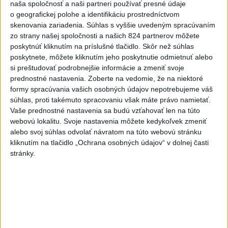
naša spoločnosť a naši partneri používať presné údaje
o geografickej polohe a identifikáciu prostredníctvom
2
Kruhová križovatka v Poprade v smere z Hozelca bude
skenovania zariadenia. Súhlas s vyššie uvedeným spracúvaním
hotová budúci rok
zo strany našej spoločnosti a našich 824 partnerov môžete
poskytnúť kliknutím na príslušné tlačidlo. Skôr než súhlas
3
V Košiciach Nad jazerom začína výstavba
poskytnete, môžete kliknutím jeho poskytnutie odmietnuť alebo
chodníka,otvorili aj pumptrack
si preštudovať podrobnejšie informácie a zmeniť svoje
prednostné nastavenia.
Zoberte na vedomie, že na niektoré
4
Na kúpalisku Diakovce UNIKALA LÁTKA, osem ľudí
formy spracúvania vašich osobných údajov nepotrebujeme váš
skončilo v nemocnici
súhlas, proti takémuto spracovaniu však máte právo namietať.
Vaše prednostné nastavenia sa budú vzťahovať len na túto
5
Afganec, ktorý v Mníchove vrazil autom do davu, dostal
webovú lokalitu. Svoje nastavenia môžete kedykoľvek zmeniť
TREST
alebo svoj súhlas odvolať návratom na túto webovú stránku
kliknutím na tlačidlo „Ochrana osobných údajov“ v dolnej časti
6
ĎALŠÍ TEPLOTNÝ REKORD: Tentoraz padol v Dolných
stránky.
Plachtinciach
7
DPB: Všetky autobusy a trolejbusy majú klimatizáciu
Najnovšie správy na Teraz.sk