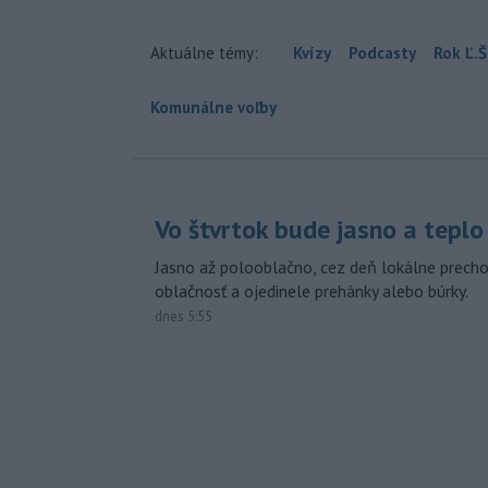
Aktuálne témy:
Kvízy
Podcasty
Rok Ľ.Š
Komunálne voľby
Vo štvrtok bude jasno a teplo
Jasno až polooblačno, cez deň lokálne prech
oblačnosť a ojedinele prehánky alebo búrky.
dnes 5:55