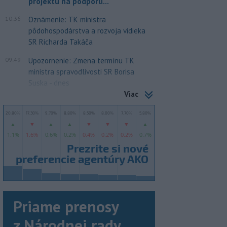
projektu na podporu...
10:36
Oznámenie: TK ministra
pôdohospodárstva a rozvoja vidieka
SR Richarda Takáča
09:49
Upozornenie: Zmena termínu TK
ministra spravodlivosti SR Borisa
Suska - dnes
Viac
Priame prenosy
z Národnej rady