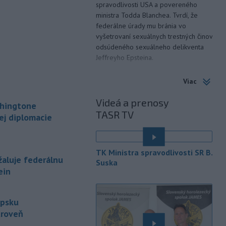
spravodlivosti USA a povereného
ministra Todda Blanchea. Tvrdí, že
federálne úrady mu bránia vo
vyšetrovaní sexuálnych trestných činov
odsúdeného sexuálneho delikventa
Jeffreyho Epsteina.
-
Štátny tajomník
22:44
Viac
ministerstva životného prostredia
Filip Kuffa tvrdí,
že mu Európska
Videá a prenosy
shingtone
komisia (EK) dala za pravdu v
TASR TV
ej diplomacie
súvislosti s vládnou pripomienkou k
zonáciám národných parkov (NP) a
naďalej je tak ohrozených 450
miliónov eur z plánu obnovy.
TK Ministra spravodlivosti SR B.
aluje federálnu
Suska
-
Nemecko v stredu začalo
21:25
ein
vyšetrovanie po tom, ako sa v noci
v
blízkosti vzletovej a pristávacej
dráhy na letisku Lipsko/Halle našiel
ipsku
dron naložený výbušninami.
úroveň