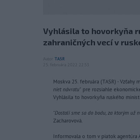
Vyhlásila to hovorkyňa 
zahraničných vecí v ruske
Autor
TASR
25. februára 2022 22:53
Moskva 25. februára (TASR) - Vzťahy
niet návratu"
pre rozsiahle ekonomické s
Vyhlásila to hovorkyňa ruského ministe
"Dostali sme sa do bodu, za ktorým už ne
Zacharovová.
Informovala o tom v piatok agentúra 