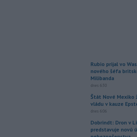
Rubio prijal vo Wa
nového šéfa britsk
Milibanda
dnes 6:30
Štát Nové Mexiko ž
vládu v kauze Epst
dnes 6:06
Dobrindt: Dron v L
predstavuje novú 
nebezpečenstva