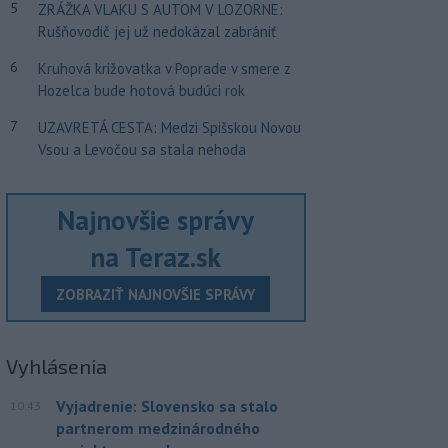
5
ZRÁŽKA VLAKU S AUTOM V LOZORNE:
Rušňovodič jej už nedokázal zabrániť
6
Kruhová križovatka v Poprade v smere z
Hozelca bude hotová budúci rok
7
UZAVRETÁ CESTA: Medzi Spišskou Novou
Vsou a Levočou sa stala nehoda
Najnovšie správy
na Teraz.sk
ZOBRAZIŤ NAJNOVŠIE SPRÁVY
Vyhlásenia
Vyjadrenie: Slovensko sa stalo
10:43
partnerom medzinárodného