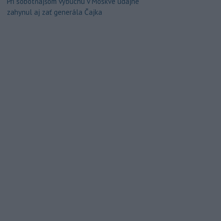
Pri sobotňajšom výbuchu v Moskve údajne
zahynul aj zať generála Čajka