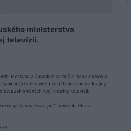
7
ruského ministerstva
j televízii.
 medzi Moskvou a Západom sa blížia
"bodu z ktorého
ankcie, ktoré zaviedli voči Rusku viaceré krajiny.
rstva zahraničných vecí v ruskej televízii.
existuje žiadna cesta späť,"
povedala Maria
AFP.