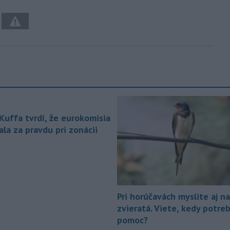
 Kuffa tvrdí, že eurokomisia
la za pravdu pri zonácii
Pri horúčavách myslite aj na
zvieratá. Viete, kedy potre
pomoc?