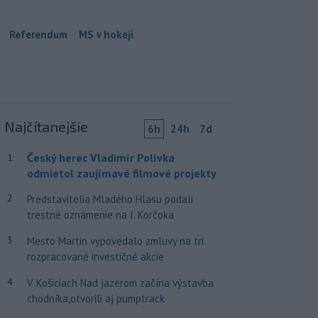
Referendum
MS v hokeji
Najčítanejšie
6h
24h
7d
Český herec Vladimír Polívka
1
odmietol zaujímavé filmové projekty
2
Predstavitelia Mladého Hlasu podali
trestné oznámenie na I. Korčoka
3
Mesto Martin vypovedalo zmluvy na tri
rozpracované investičné akcie
4
V Košiciach Nad jazerom začína výstavba
chodníka,otvorili aj pumptrack