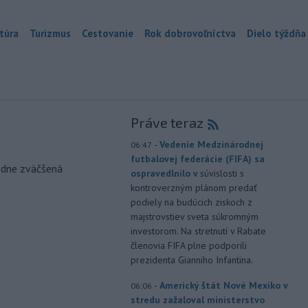
túra
Turizmus
Cestovanie
Rok dobrovoľníctva
Dielo týždňa
Práve teraz
-
Vedenie Medzinárodnej
06:47
futbalovej federácie (FIFA) sa
odne zväčšená
ospravedlnilo v
súvislosti s
kontroverzným plánom predať
podiely na budúcich ziskoch z
majstrovstiev sveta súkromným
investorom. Na stretnutí v Rabate
členovia FIFA plne podporili
prezidenta Gianniho Infantina.
-
Americký štát Nové Mexiko v
06:06
stredu zažaloval ministerstvo