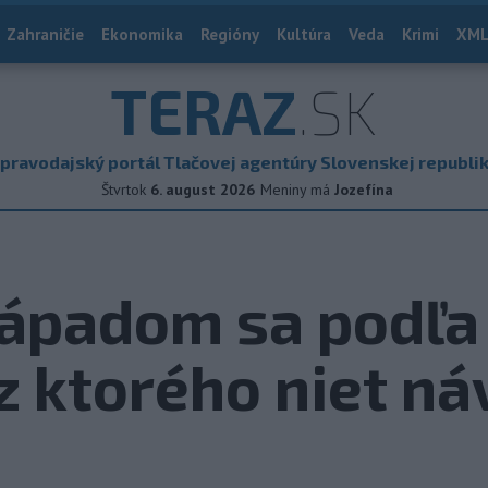
Zahraničie
Ekonomika
Regióny
Kultúra
Veda
Krimi
XML
TERAZ
.SK
pravodajský portál Tlačovej agentúry Slovenskej republi
Štvrtok
6. august 2026
Meniny má
Jozefína
Západom sa podľa
 z ktorého niet ná