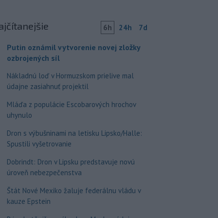
ajčítanejšie
6h
24h
7d
Putin oznámil vytvorenie novej zložky
ozbrojených síl
Nákladnú loď v Hormuzskom prielive mal
údajne zasiahnuť projektil
Mláďa z populácie Escobarových hrochov
uhynulo
Dron s výbušninami na letisku Lipsko/Halle:
Spustili vyšetrovanie
Dobrindt: Dron v Lipsku predstavuje novú
úroveň nebezpečenstva
Štát Nové Mexiko žaluje federálnu vládu v
kauze Epstein