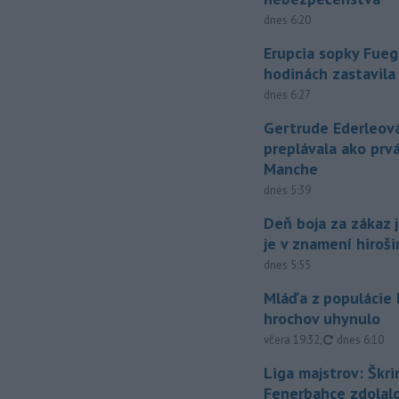
dnes 6:20
Erupcia sopky Fueg
hodinách zastavila
dnes 6:27
Gertrude Ederleov
preplávala ako prv
Manche
dnes 5:39
Deň boja za zákaz 
je v znamení hiroš
dnes 5:55
Mláďa z populácie
hrochov uhynulo
aktualizovan
včera 19:32
,
dnes 6:10
Liga majstrov: Škri
Fenerbahce zdolalo