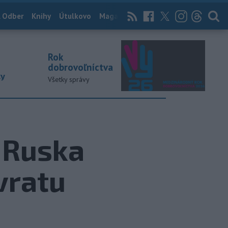
 Odber
Knihy
Útulkovo
Magazín
News Now
Archív
TASR
Rok
dobrovoľníctva
ky
Všetky správy
 Ruska
vratu