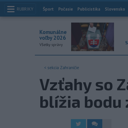
RUBRIKY
Index
Šport
Počasie
Publicistika
Slovensko
Komunálne
voľby 2026
S
Všetky správy
< sekcia
Zahraničie
Vzťahy so 
blížia bodu