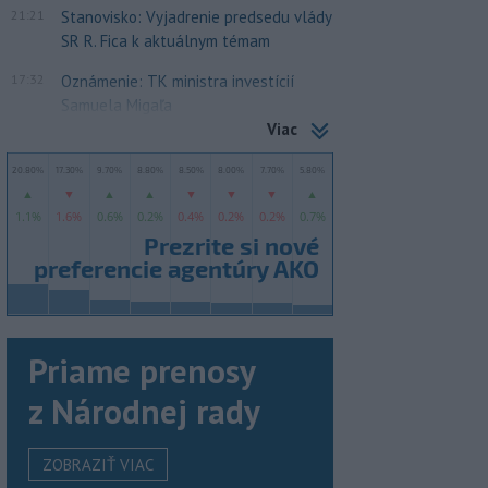
21:21
Stanovisko: Vyjadrenie predsedu vlády
SR R. Fica k aktuálnym témam
17:32
Oznámenie: TK ministra investícií
Samuela Migaľa
Viac
Priame prenosy
z Národnej rady
ZOBRAZIŤ VIAC