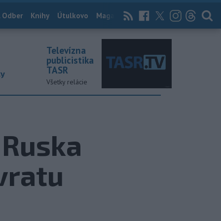
 Odber
Knihy
Útulkovo
Magazín
News Now
Archív
TASR
Televízna
publicistika
TASR
ky
Všetky relácie
 Ruska
vratu