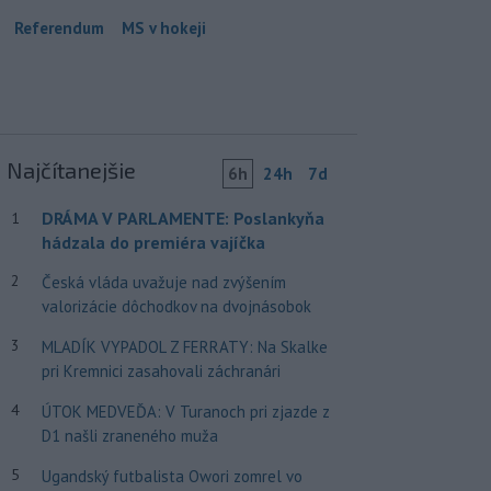
Referendum
MS v hokeji
Najčítanejšie
6h
24h
7d
DRÁMA V PARLAMENTE: Poslankyňa
1
hádzala do premiéra vajíčka
2
Česká vláda uvažuje nad zvýšením
valorizácie dôchodkov na dvojnásobok
3
MLADÍK VYPADOL Z FERRATY: Na Skalke
pri Kremnici zasahovali záchranári
4
ÚTOK MEDVEĎA: V Turanoch pri zjazde z
D1 našli zraneného muža
5
Ugandský futbalista Owori zomrel vo