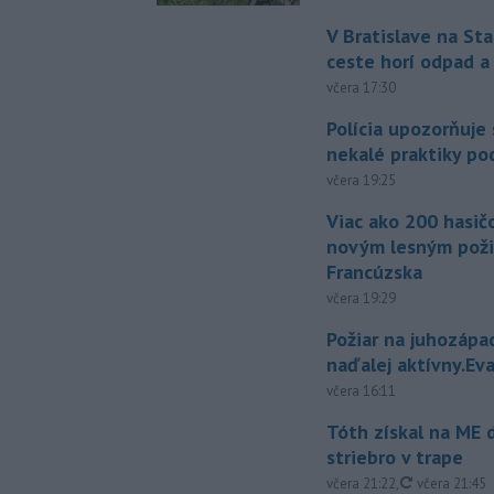
V Bratislave na Sta
ceste horí odpad a
včera 17:30
Polícia upozorňuje
nekalé praktiky p
včera 19:25
Viac ako 200 hasičo
novým lesným poži
Francúzska
včera 19:29
Požiar na juhozápa
naďalej aktívny.Ev
včera 16:11
Tóth získal na ME 
striebro v trape
aktualizovan
včera 21:22
,
včera 21:45