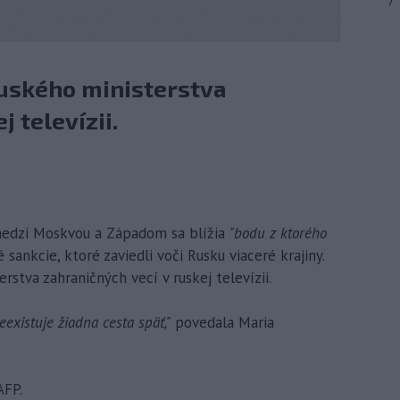
7
ruského ministerstva
j televízii.
 medzi Moskvou a Západom sa blížia
"bodu z ktorého
ankcie, ktoré zaviedli voči Rusku viaceré krajiny.
rstva zahraničných vecí v ruskej televízii.
existuje žiadna cesta späť,"
povedala Maria
AFP.