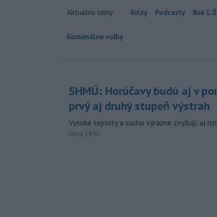
Aktuálne témy:
Kvízy
Podcasty
Rok Ľ.Š
Komunálne voľby
SHMÚ: Horúčavy budú aj v pon
prvý aj druhý stupeň výstrah
Vysoké teploty a sucho výrazne zvyšujú aj rizi
včera 19:30