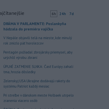
ajčítanejšie
6h
24h
7d
DRÁMA V PARLAMENTE: Poslankyňa
hádzala do premiéra vajíčka
V Nepále objavili telá na mieste, kde minulý
rok zmizlo päť horolezcov
Pentagón požiadal zbrojársky priemysel, aby
urýchlil výrobu zbraní
ÚPLNÉ ZATMENIE SLNKA: Časť Európy zahalí
tma, hrozia dôsledky
Zelenskyj:USA Ukrajine dodávajú rakety do
systému Patriot každý mesiac
Pri streľbe v dánskom meste Holbaek utrpelo
zranenia viacero osôb