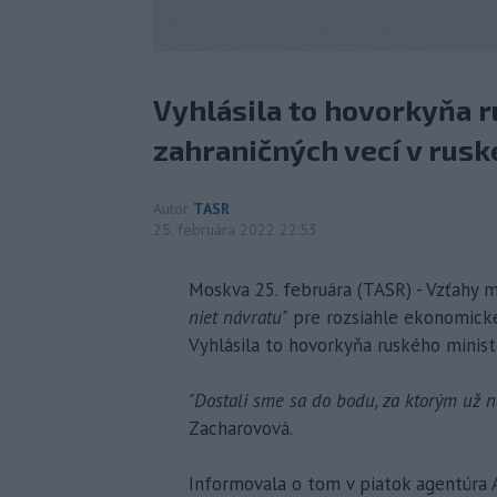
Vyhlásila to hovorkyňa 
zahraničných vecí v ruske
Autor
TASR
25. februára 2022 22:53
Moskva 25. februára (TASR) - Vzťahy
niet návratu"
pre rozsiahle ekonomické s
Vyhlásila to hovorkyňa ruského ministe
"Dostali sme sa do bodu, za ktorým už ne
Zacharovová.
Informovala o tom v piatok agentúra 