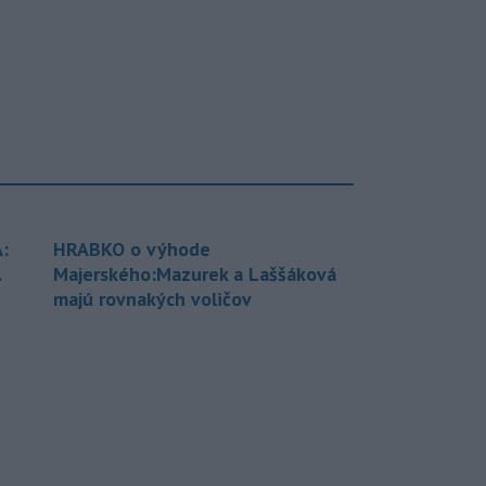
:
HRABKO o výhode
.
Majerského:Mazurek a Laššáková
majú rovnakých voličov