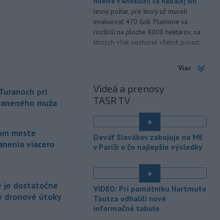
Huelva v Andalúzii sa naďalej šíri
lesný požiar, pre ktorý už museli
evakuovať 470 ľudí. Plamene sa
rozšírili na ploche 8000 hektárov, na
ktorých však nezhorel všetok porast.
-
Pápež Lev XIV. v nedeľu
14:30
Viac
vyzval na vytvorenie
humanitárnych
koridorov pre
Videá a prenosy
uranoch pri
civilistov zasiahnutých vojnou v
TASR TV
Sudáne, v ktorej zahynuli desaťtisíce
zraneného muža
ľudí a milióny sú vysídlené.
é
-
Slovenské hádzanárky do 18
14:21
kom meste
Deväť Slovákov zabojuje na ME
rokov obsadili na MS v Rumunsku
anenia viacero
v Paríži o čo najlepšie výsledky
konečné 6.
miesto. V nedeľnom súboji
o piatu priečku podľahli Švajčiarsku
31:37. Napriek prehre však dosiahli
najlepšie umiestnenie Slovenska v
e je dostatočne
VIDEO: Pri pamätníku Hartmuta
histórii MS tejto vekovej kategórie.
é dronové útoky
Tautza odhalili nové
informačné tabule
-
Talianski potápači objavili
14:01