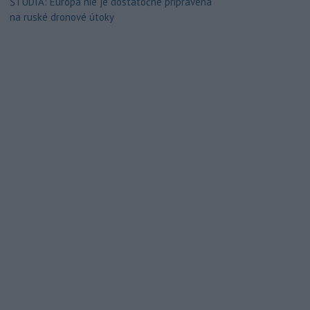
ŠTÚDIA: Európa nie je dostatočne pripravená
na ruské dronové útoky