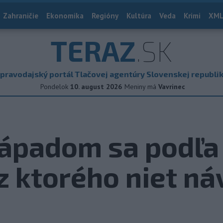
Zahraničie
Ekonomika
Regióny
Kultúra
Veda
Krimi
XML
TERAZ
.SK
pravodajský portál Tlačovej agentúry Slovenskej republi
Pondelok
10. august 2026
Meniny má
Vavrinec
Západom sa podľa
 z ktorého niet ná