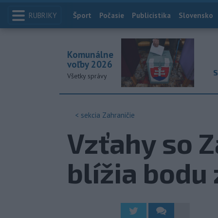
RUBRIKY
Index
Šport
Počasie
Publicistika
Slovensko
Komunálne
voľby 2026
S
Všetky správy
< sekcia
Zahraničie
Vzťahy so 
blížia bodu