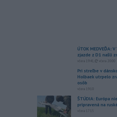
ÚTOK MEDVEĎA: V T
zjazde z D1 našli 
aktualizovan
včera 19:41
,
včera 20:00
Pri streľbe v dáns
Holbaek utrpelo zr
osôb
včera 19:10
ŠTÚDIA: Európa ni
pripravená na rusk
včera 17:15