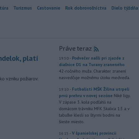
túra
Turizmus
Cestovanie
Rok dobrovoľníctva
Dielo týždňa
Práve teraz
delok, platí
-
Podvečer našli pri zjazde z
19:50
diaľnice D1 na Turany zraneného
42-ročného muža. Charakter zranení
nasvedčuje možnému útoku medveďa.
ko vzniku požiarov.
-
Futbalisti MŠK Žilina utrpeli
19:10
prvú prehru v novej sezóne
Niké ligy.
V zápase 3. kola podľahli na
domácom trávniku MFK Skalica 1:3 a v
tabuľke klesli so štyrmi bodmi na
šieste miesto.
-
V španielskej provincii
16:15