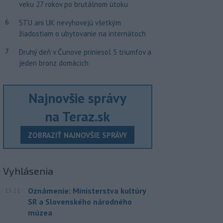
veku 27 rokov po brutálnom útoku
6
STU ani UK nevyhovejú všetkým
žiadostiam o ubytovanie na internátoch
7
Druhý deň v Čunove priniesol 5 triumfov a
jeden bronz domácich
Najnovšie správy
na Teraz.sk
ZOBRAZIŤ NAJNOVŠIE SPRÁVY
Vyhlásenia
Oznámenie: Ministerstva kultúry
15:21
SR a Slovenského národného
múzea