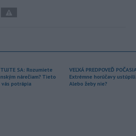
TUJTE SA: Rozumiete
VEĽKÁ PREDPOVEĎ POČASIA
enským nárečiam? Tieto
Extrémne horúčavy ustúpili
 vás potrápia
Alebo žeby nie?