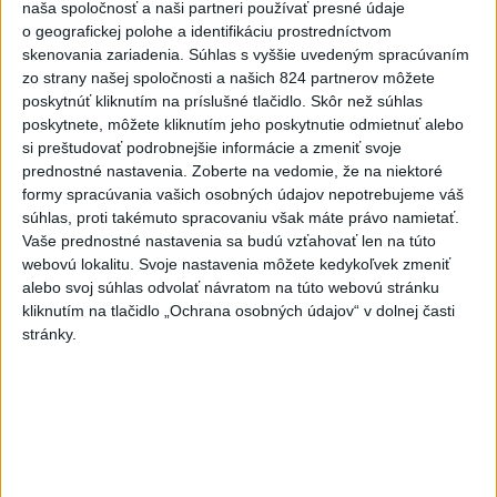
naša spoločnosť a naši partneri používať presné údaje
klub
o geografickej polohe a identifikáciu prostredníctvom
5
skenovania zariadenia. Súhlas s vyššie uvedeným spracúvaním
Historik Zajac: Územie Slovenska bolo jadrom poľsko-
zo strany našej spoločnosti a našich 824 partnerov môžete
uhorských vzťahov
poskytnúť kliknutím na príslušné tlačidlo. Skôr než súhlas
6
poskytnete, môžete kliknutím jeho poskytnutie odmietnuť alebo
Kruhová križovatka v Poprade v smere z Hozelca bude
si preštudovať podrobnejšie informácie a zmeniť svoje
hotová budúci rok
prednostné nastavenia.
Zoberte na vedomie, že na niektoré
7
formy spracúvania vašich osobných údajov nepotrebujeme váš
VEĽKÁ PREDPOVEĎ POČASIA: Extrémne horúčavy
súhlas, proti takémuto spracovaniu však máte právo namietať.
ustúpili. Alebo žeby nie?
Vaše prednostné nastavenia sa budú vzťahovať len na túto
webovú lokalitu. Svoje nastavenia môžete kedykoľvek zmeniť
Najnovšie správy na Teraz.sk
alebo svoj súhlas odvolať návratom na túto webovú stránku
kliknutím na tlačidlo „Ochrana osobných údajov“ v dolnej časti
Vyhlásenia
stránky.
Priame prenosy z Národnej rady SR
Politika na sociálnych sieťach