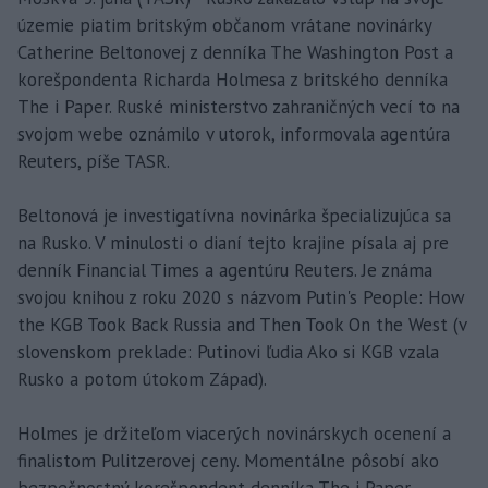
územie piatim britským občanom vrátane novinárky
Catherine Beltonovej z denníka The Washington Post a
korešpondenta Richarda Holmesa z britského denníka
The i Paper. Ruské ministerstvo zahraničných vecí to na
svojom webe oznámilo v utorok, informovala agentúra
Reuters, píše TASR.
Beltonová je investigatívna novinárka špecializujúca sa
na Rusko. V minulosti o dianí tejto krajine písala aj pre
denník Financial Times a agentúru Reuters. Je známa
svojou knihou z roku 2020 s názvom Putin's People: How
the KGB Took Back Russia and Then Took On the West (v
slovenskom preklade: Putinovi ľudia Ako si KGB vzala
Rusko a potom útokom Západ).
Holmes je držiteľom viacerých novinárskych ocenení a
finalistom Pulitzerovej ceny. Momentálne pôsobí ako
bezpečnostný korešpondent denníka The i Paper.