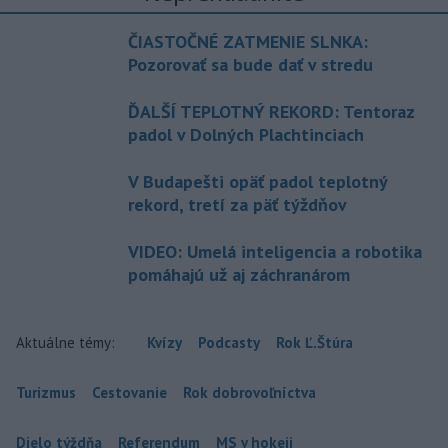
ČIASTOČNÉ ZATMENIE SLNKA:
Pozorovať sa bude dať v stredu
ĎALŠÍ TEPLOTNÝ REKORD: Tentoraz
padol v Dolných Plachtinciach
V Budapešti opäť padol teplotný
rekord, tretí za päť týždňov
VIDEO: Umelá inteligencia a robotika
pomáhajú už aj záchranárom
Aktuálne témy:
Kvízy
Podcasty
Rok Ľ.Štúra
Turizmus
Cestovanie
Rok dobrovoľníctva
Dielo týždňa
Referendum
MS v hokeji