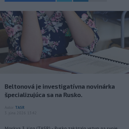
Beltonová je investigatívna novinárka
špecializujúca sa na Rusko.
Autor
TASR
3. júna 2026 13:42
Moskva 3. júna (TASR) - Rusko zakázalo vstup na svoje