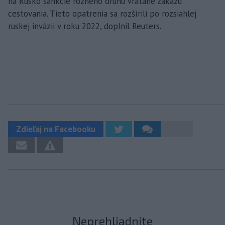
na Rusko sankcie rôzneho druhu vrátane zákazu
cestovania. Tieto opatrenia sa rozšírili po rozsiahlej
ruskej invázii v roku 2022, doplnil Reuters.
Zdieľaj na Facebooku
Neprehliadnite