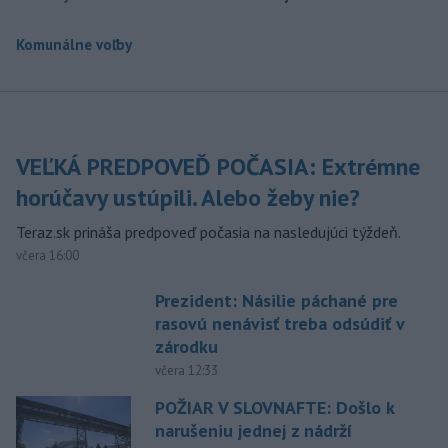
Komunálne voľby
VEĽKÁ PREDPOVEĎ POČASIA: Extrémne
horúčavy ustúpili. Alebo žeby nie?
Teraz.sk prináša predpoveď počasia na nasledujúci týždeň.
včera 16:00
Prezident: Násilie páchané pre
rasovú nenávisť treba odsúdiť v
zárodku
včera 12:33
POŽIAR V SLOVNAFTE: Došlo k
narušeniu jednej z nádrží