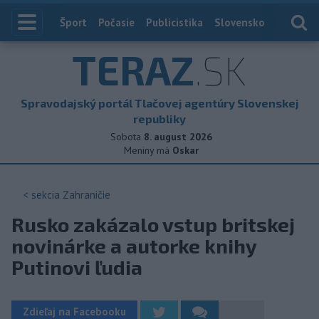
Index
Šport
Počasie
Publicistika
Slovensko
Zahranič
TERAZ
.SK
Spravodajský portál Tlačovej agentúry Slovenskej
republiky
Sobota
8. august 2026
Meniny má
Oskar
< sekcia
Zahraničie
Rusko zakázalo vstup britskej
novinárke a autorke knihy
Putinovi ľudia
Zdieľaj na Facebooku