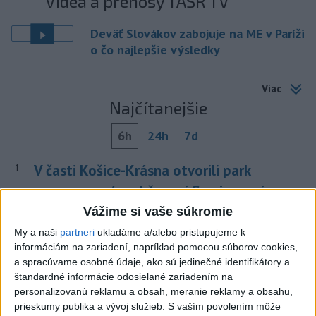
Videá a prenosy TASR TV
Deväť Slovákov zabojuje na ME v Paríži
o čo najlepšie výsledky
Viac
Najčítanejšie
6h
24h
7d
V časti Košice-Krásna otvorili park
1
pomenovaný po kňazovi Semivanovi
Vážime si vaše súkromie
2
ÚPLNÉ ZATMENIE SLNKA: Časť Európy zahalí tma,
My a naši
partneri
ukladáme a/alebo pristupujeme k
hrozia dôsledky
informáciám na zariadení, napríklad pomocou súborov cookies,
3
a spracúvame osobné údaje, ako sú jedinečné identifikátory a
ČIASTOČNÉ ZATMENIE SLNKA: Pozorovať sa bude dať v
štandardné informácie odosielané zariadením na
stredu
personalizovanú reklamu a obsah, meranie reklamy a obsahu,
4
prieskumy publika a vývoj služieb.
S vaším povolením môže
Obranca Kaša dostal od Žiliny povolenie hľadať si nový