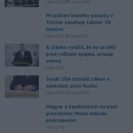
aktualizované
včera 14:20
,
včera 15:46
Pri požiari lesného porastu v
Trstíne zasahuje takmer 50
hasičov
aktualizované
včera 20:21
,
včera 21:05
A. Danko vylúčil, že by sa SNS
pred voľbami spájala, avizuje
zmeny
včera 18:51
Senát USA schválil zákon o
sankciách proti Rusku
aktualizované
včera 19:50
,
včera 20:20
Magyar o kandidátoch na post
prezidenta: Mená nebudú
prekvapením
včera 17:31