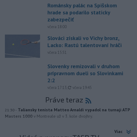
Románsky palác na Spišskom
hrade sa podarilo staticky
zabezpečiť
včera 18:00
Slováci získali vo Vichy bronz,
Lacko: Rastú talentovaní hráči
včera 15:51
Slovenky remizovali v druhom
prípravnom dueli so Slovinkami
2:2
aktualizované
včera 17:13
,
včera 19:45
Práve teraz
-
Taliansky tenista Matteo Arnaldi vypadol na turnaji ATP
21:30
Masters 1000
v Montreale už v 3. kole dvojhry.
Viac