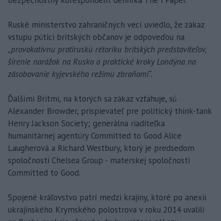
Ruské ministerstvo zahraničných vecí uviedlo, že zákaz
vstupu pútici britských občanov je odpoveďou na
„provokatívnu protiruskú rétoriku britských predstaviteľov,
šírenie narážok na Rusko a praktické kroky Londýna na
zásobovanie kyjevského režimu zbraňami“.
Ďalšími Britmi, na ktorých sa zákaz vzťahuje, sú
Alexander Browder, prispievateľ pre politický think-tank
Henry Jackson Society; generálna riaditeľka
humanitárnej agentúry Committed to Good Alice
Laugherová a Richard Westbury, ktorý je predsedom
spoločnosti Chelsea Group - materskej spoločnosti
Committed to Good.
Spojené kráľovstvo patrí medzi krajiny, ktoré po anexii
ukrajinského Krymského polostrova v roku 2014 uvalili