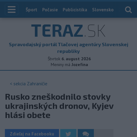
Index
Šport
Počasie
Publicistika
Slovensko
Zahranič
TERAZ
.SK
Spravodajský portál Tlačovej agentúry Slovenskej
republiky
Štvrtok
6. august 2026
Meniny má
Jozefína
< sekcia
Zahraničie
Rusko zneškodnilo stovky
ukrajinských dronov, Kyjev
hlási obete
Zdieľaj na Facebooku