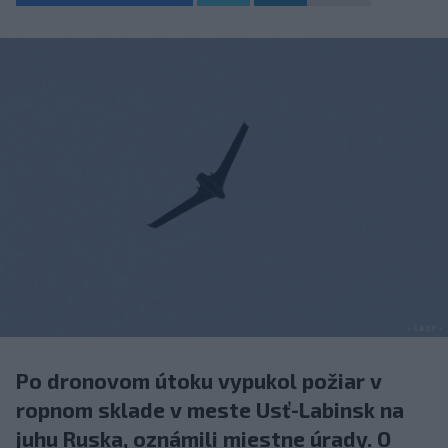
Po dronovom útoku vypukol požiar v
ropnom sklade v meste Usť-Labinsk na
juhu Ruska, oznámili miestne úrady. O