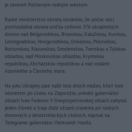
je zároveň Putinovým rodným mestom.
Ruské ministerstvo obrany oznámilo, že počas noci
protivzdušná obrana zničila celkovo 376 ukrajinských
dronov nad Belgorodskou, Brianskou, Kalužskou, Kurskou,
Leningradskou, Novgorodskou, Oriolskou, Pskovskou,
Rostovskou, Riazanskou, Smolenskou, Tverskou a Tulskou
oblasťou, nad Moskovskou oblasťou, Krymskou
republikou, Abcházskou republikou a nad vodami
Azovského a Čierneho mora.
Na juhu Ukrajiny zase našli telá dvoch mužov, ktorí boli
nezvestní po útoku na Záporožie, uviedol gubernátor
oblasti Ivan Fedorov. V Dnepropetrovskej oblasti zahynul
jeden človek a traja ďalší utrpeli zranenia pri ruských
dronových a delostreleckých útokoch, napísal na
Telegrame gubernátor Oleksandr Hanža.