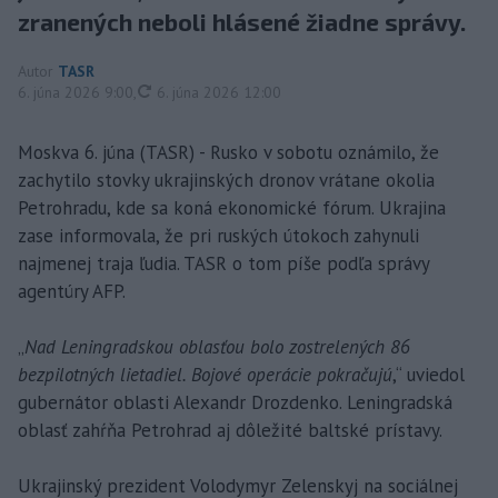
zranených neboli hlásené žiadne správy.
Autor
TASR
aktualizované
6. júna 2026 9:00
,
6. júna 2026 12:00
Moskva 6. júna (TASR) - Rusko v sobotu oznámilo, že
zachytilo stovky ukrajinských dronov vrátane okolia
Petrohradu, kde sa koná ekonomické fórum. Ukrajina
zase informovala, že pri ruských útokoch zahynuli
najmenej traja ľudia. TASR o tom píše podľa správy
agentúry AFP.
„
Nad Leningradskou oblasťou bolo zostrelených 86
bezpilotných lietadiel. Bojové operácie pokračujú
,“ uviedol
gubernátor oblasti Alexandr Drozdenko. Leningradská
oblasť zahŕňa Petrohrad aj dôležité baltské prístavy.
Ukrajinský prezident Volodymyr Zelenskyj na sociálnej