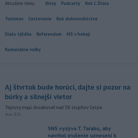
Aktuálne témy:
Kvízy
Podcasty
Rok Ľ.Štúra
Turizmus
Cestovanie
Rok dobrovoľníctva
Dielo týždňa
Referendum
MS v hokeji
Komunálne voľby
Aj štvrtok bude horúci, dajte si pozor na
búrky a silnejší vietor
Teploty majú dosahovať nad 38 stupňov Celzia.
dnes 8:31
SNS vyzýva T. Tarabu, aby
navrhol zrušenie uznesení k