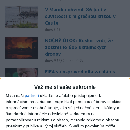
V Maroku obvinili 86 ľudí v
súvislosti s migračnou krízou v
Ceute
dnes 8:48
NOČNÝ ÚTOK: Rusko tvrdí, že
zostrelilo 605 ukrajinských
dronov
aktualizované
dnes 9:37
,
dnes 10:35
FIFA sa ospravedlnila za plán s
podielmi, no podporila
Infantina
Vážime si vaše súkromie
aktualizované
dnes 6:47
,
dnes 7:10
My a naši
partneri
ukladáme a/alebo pristupujeme k
Prokop odchádza z MŠK Žilina
informáciám na zariadení, napríklad pomocou súborov cookies,
a spracúvame osobné údaje, ako sú jedinečné identifikátory a
na hosťovanie do Interu Turku
štandardné informácie odosielané zariadením na
dnes 10:13
personalizovanú reklamu a obsah, meranie reklamy a obsahu,
prieskumy publika a vývoj služieb.
S vaším povolením môže
Práve teraz