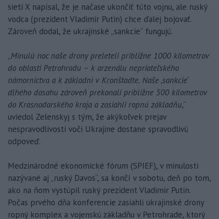
sieti X napísal, že je načase ukončiť túto vojnu, ale ruský
vodca (prezident Vladimir Putin) chce ďalej bojovať.
Zároveň dodal, že ukrajinské „sankcie“ fungujú.
„
Minulú noc naše drony preleteli približne 1000 kilometrov
do oblasti Petrohradu – k arzenálu nepriateľského
námorníctva a k základni v Kronštadte. Naše ‚sankcie‘
dlhého dosahu zároveň prekonali približne 500 kilometrov
do Krasnodarského kraja a zasiahli ropnú základňu
,“
uviedol Zelenskyj s tým, že akýkoľvek prejav
nespravodlivosti voči Ukrajine dostane spravodlivú
odpoveď.
Medzinárodné ekonomické fórum (SPIEF), v minulosti
nazývané aj „ruský Davos“, sa končí v sobotu, deň po tom,
ako na ňom vystúpil ruský prezident Vladimir Putin.
Počas prvého dňa konferencie zasiahli ukrajinské drony
ropný komplex a vojenskú základňu v Petrohrade, ktorý