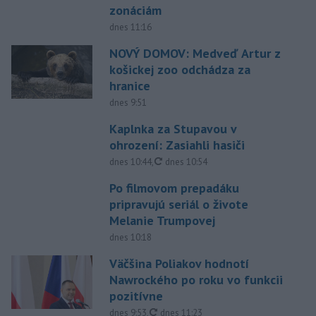
zonáciám
dnes 11:16
NOVÝ DOMOV: Medveď Artur z
košickej zoo odchádza za
hranice
dnes 9:51
Kaplnka za Stupavou v
ohrození: Zasiahli hasiči
aktualizované
dnes 10:44
,
dnes 10:54
Po filmovom prepadáku
pripravujú seriál o živote
Melanie Trumpovej
dnes 10:18
Väčšina Poliakov hodnotí
Nawrockého po roku vo funkcii
pozitívne
aktualizované
dnes 9:53
,
dnes 11:23