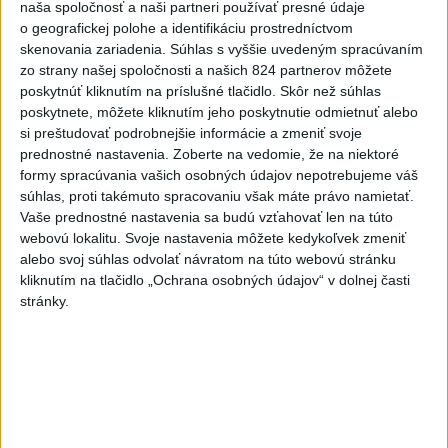
naša spoločnosť a naši partneri používať presné údaje
o geografickej polohe a identifikáciu prostredníctvom
-
Severná Kórea vo štvrtok odpálila najmenej jeden
11:29
skenovania zariadenia. Súhlas s vyššie uvedeným spracúvaním
neidentifikovaný
projektil smerom k Japonskému moru, uviedla
zo strany našej spoločnosti a našich 824 partnerov môžete
juhokórejská armáda.
poskytnúť kliknutím na príslušné tlačidlo. Skôr než súhlas
poskytnete, môžete kliknutím jeho poskytnutie odmietnuť alebo
Viac
si preštudovať podrobnejšie informácie a zmeniť svoje
Videá a prenosy TASR TV
prednostné nastavenia.
Zoberte na vedomie, že na niektoré
formy spracúvania vašich osobných údajov nepotrebujeme váš
TK Ministra pôdohospodárstva SR R.
súhlas, proti takémuto spracovaniu však máte právo namietať.
Takača
Vaše prednostné nastavenia sa budú vzťahovať len na túto
webovú lokalitu. Svoje nastavenia môžete kedykoľvek zmeniť
alebo svoj súhlas odvolať návratom na túto webovú stránku
Viac
kliknutím na tlačidlo „Ochrana osobných údajov“ v dolnej časti
Najčítanejšie
stránky.
6h
24h
7d
Český herec Vladimír Polívka odmietol
1
zaujímavé filmové projekty