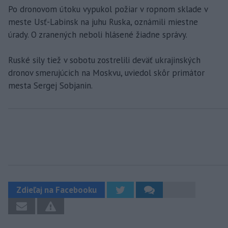
Po dronovom útoku vypukol požiar v ropnom sklade v
meste Usť-Labinsk na juhu Ruska, oznámili miestne
úrady. O zranených neboli hlásené žiadne správy.
Ruské sily tiež v sobotu zostrelili deväť ukrajinských
dronov smerujúcich na Moskvu, uviedol skôr primátor
mesta Sergej Sobjanin.
Zdieľaj na Facebooku