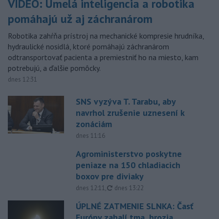
VIDEO: Umelá inteligencia a robotika
pomáhajú už aj záchranárom
Robotika zahŕňa prístroj na mechanické kompresie hrudníka,
hydraulické nosidlá, ktoré pomáhajú záchranárom
odtransportovať pacienta a premiestniť ho na miesto, kam
potrebujú, a ďalšie pomôcky.
dnes 12:31
SNS vyzýva T. Tarabu, aby
navrhol zrušenie uznesení k
zonáciám
dnes 11:16
Agroministerstvo poskytne
peniaze na 150 chladiacich
boxov pre diviaky
aktualizované
dnes 12:11
,
dnes 13:22
ÚPLNÉ ZATMENIE SLNKA: Časť
Európy zahalí tma, hrozia