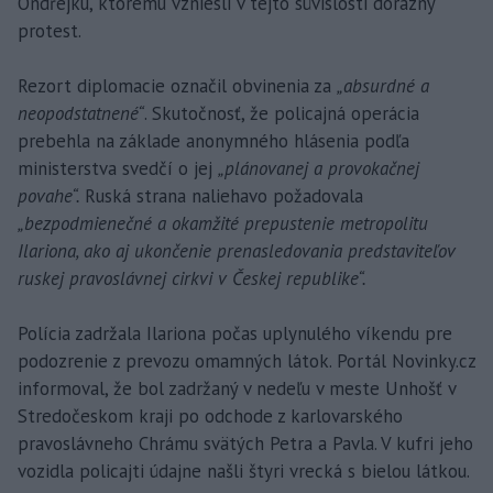
Ondřejku, ktorému vzniesli v tejto súvislosti dôrazný
protest.
Rezort diplomacie označil obvinenia za
„absurdné a
neopodstatnené“
. Skutočnosť, že policajná operácia
prebehla na základe anonymného hlásenia podľa
ministerstva svedčí o jej
„plánovanej a provokačnej
povahe“.
Ruská strana naliehavo požadovala
„bezpodmienečné a okamžité prepustenie metropolitu
Ilariona, ako aj ukončenie prenasledovania predstaviteľov
ruskej pravoslávnej cirkvi v Českej republike“.
Polícia zadržala Ilariona počas uplynulého víkendu pre
podozrenie z prevozu omamných látok. Portál Novinky.cz
informoval, že bol zadržaný v nedeľu v meste Unhošť v
Stredočeskom kraji po odchode z karlovarského
pravoslávneho Chrámu svätých Petra a Pavla. V kufri jeho
vozidla policajti údajne našli štyri vrecká s bielou látkou.