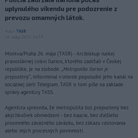
uplynulého víkendu pre podozrenie z
prevozu omamných látok.
Autor
TASR
26. mája 2026 16:34
Moskva/Praha 26. mája (TASR) - Arcibiskup ruskej
pravoslávnej cirkvi Ilarion, ktorého zadržali v Českej
republike, je na slobode.
„Metropolita Ilarion je
prepustený“
, informoval v utorok popoludní jeho kanál na
sociálnej sieti Telegram. TASR o tom píše na základe
správy agentúry TASS.
Agentúra spresnila, že metropolita bol prepustený bez
akýchkoľvek obmedzení - bez kaucie, bez ďalšieho
písomného záväzného záväzku, bez zákazu cestovania
alebo iných procesných povinností.