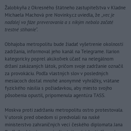
Žalobkyňa z Okresného štátneho zastupiteľstva v Kladne
Michaela Machová pre Novinky.cz uviedla, že
„vec je
naďalej vo fáze preverovania a s nikým nebolo začaté
trestné stíhanie“.
Obhajoba metropolitu bude žiadať vyšetrenie okolností
zadržania, informoval jeho kanál na Telegrame. Ilarion
kategoricky poprel akúkoľvek účasť na nelegálnom
držaní zakázaných látok, pričom svoje zadržanie označil
za provokáciu. Podľa vlastných slov v posledných
mesiacoch dostal mnohé anonymné vyhrážky, vrátane
fyzického násilia s požiadavkou, aby miesto svojho
pôsobenia opustil, pripomenula agentúra TASS.
Moskva proti zadržaniu metropolitu ostro protestovala.
V utorok pred obedom si predvolali na ruské
ministerstvo zahraničných vecí českého diplomata Jana