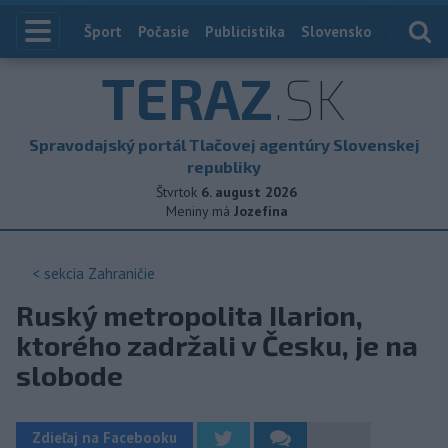
Index
Šport
Počasie
Publicistika
Slovensko
Zahranič
TERAZ
.SK
Spravodajský portál Tlačovej agentúry Slovenskej
republiky
Štvrtok
6. august 2026
Meniny má
Jozefína
< sekcia
Zahraničie
Ruský metropolita Ilarion,
ktorého zadržali v Česku, je na
slobode
Zdieľaj na Facebooku