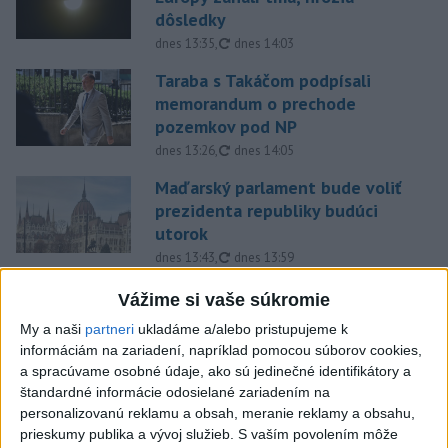
dôsledky
aktualizované
dnes 13:35
,
dnes 14:03
Taraba s Takáčom podpísali
memorandum o prechode
pozemkov pod NP
aktualizované
dnes 13:26
,
dnes 14:05
Maďarský parlament bude voliť
prezidenta republiky budúci
utorok
aktualizované
dnes 13:43
,
dnes 13:59
EXTRÉMNE HORÚČAVY: Takéto
Vážime si vaše súkromie
môžu byť dôsledky
My a naši
partneri
ukladáme a/alebo pristupujeme k
dnes 14:34
informáciám na zariadení, napríklad pomocou súborov cookies,
a spracúvame osobné údaje, ako sú jedinečné identifikátory a
Západný Balkán sužujú
štandardné informácie odosielané zariadením na
rozsiahle požiare, teploty
personalizovanú reklamu a obsah, meranie reklamy a obsahu,
stúpli na 40 stupňov
prieskumy publika a vývoj služieb.
S vaším povolením môže