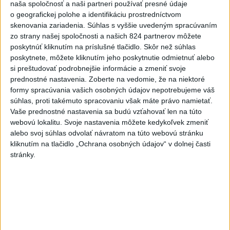
naša spoločnosť a naši partneri používať presné údaje
dnes 13:00
o geografickej polohe a identifikáciu prostredníctvom
Vozinha dostal veľkolepú
skenovania zariadenia. Súhlas s vyššie uvedeným spracúvaním
prezentáciu, dres mu priniesol
zo strany našej spoločnosti a našich 824 partnerov môžete
parašutista
poskytnúť kliknutím na príslušné tlačidlo. Skôr než súhlas
poskytnete, môžete kliknutím jeho poskytnutie odmietnuť alebo
dnes 11:40
si preštudovať podrobnejšie informácie a zmeniť svoje
Deväť Slovákov zabojuje na ME
prednostné nastavenia.
Zoberte na vedomie, že na niektoré
v Paríži o čo najlepšie výsledky
formy spracúvania vašich osobných údajov nepotrebujeme váš
súhlas, proti takémuto spracovaniu však máte právo namietať.
dnes 13:05
Vaše prednostné nastavenia sa budú vzťahovať len na túto
webovú lokalitu. Svoje nastavenia môžete kedykoľvek zmeniť
Práve teraz
alebo svoj súhlas odvolať návratom na túto webovú stránku
kliknutím na tlačidlo „Ochrana osobných údajov“ v dolnej časti
-
Podpredsedníčka vykonávajúca funkciu predsedu
13:41
stránky.
maďarského
Národného zhromaždenia Anikó Hallerová Nagyová vo
štvrtok oznámila, že v súlade s návrhom poslaneckého klubu vládnej
strany Tisza rozhodne zákonodarný zbor o novej hlave štátu na
budúci utorok.
Viac
Videá a prenosy TASR TV