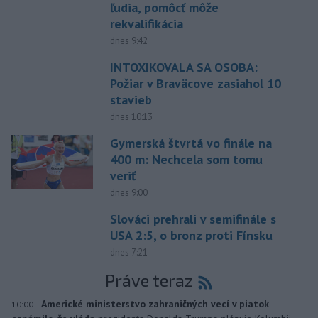
ľudia, pomôcť môže
rekvalifikácia
dnes 9:42
INTOXIKOVALA SA OSOBA:
Požiar v Braväcove zasiahol 10
stavieb
dnes 10:13
Gymerská štvrtá vo finále na
400 m: Nechcela som tomu
veriť
dnes 9:00
Slováci prehrali v semifinále s
USA 2:5, o bronz proti Fínsku
dnes 7:21
Práve teraz
-
Americké ministerstvo zahraničných vecí v piatok
10:00