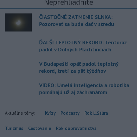
Neprehliadnite
ČIASTOČNÉ ZATMENIE SLNKA:
Pozorovať sa bude dať v stredu
ĎALŠÍ TEPLOTNÝ REKORD: Tentoraz
padol v Dolných Plachtinciach
V Budapešti opäť padol teplotný
rekord, tretí za päť týždňov
VIDEO: Umelá inteligencia a robotika
pomáhajú už aj záchranárom
Aktuálne témy:
Kvízy
Podcasty
Rok Ľ.Štúra
Turizmus
Cestovanie
Rok dobrovoľníctva