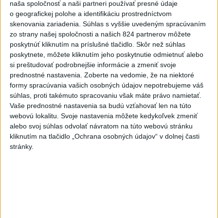
naša spoločnosť a naši partneri používať presné údaje
3
ČIASTOČNÉ ZATMENIE SLNKA: Pozorovať sa bude dať v
o geografickej polohe a identifikáciu prostredníctvom
stredu
skenovania zariadenia. Súhlas s vyššie uvedeným spracúvaním
zo strany našej spoločnosti a našich 824 partnerov môžete
4
V časti Košice-Krásna otvorili park pomenovaný po
poskytnúť kliknutím na príslušné tlačidlo. Skôr než súhlas
kňazovi Semivanovi
poskytnete, môžete kliknutím jeho poskytnutie odmietnuť alebo
si preštudovať podrobnejšie informácie a zmeniť svoje
5
Pekárka zachránila život svojim zákazníkom, ktorí sa pár
prednostné nastavenia.
Zoberte na vedomie, že na niektoré
dní neukázali
formy spracúvania vašich osobných údajov nepotrebujeme váš
súhlas, proti takémuto spracovaniu však máte právo namietať.
6
Brezno obnovuje zastávky MHD
Vaše prednostné nastavenia sa budú vzťahovať len na túto
webovú lokalitu. Svoje nastavenia môžete kedykoľvek zmeniť
7
Prešovský kraj vyzýva k využitiu bezplatného parkoviska v
alebo svoj súhlas odvolať návratom na túto webovú stránku
Tatrách
kliknutím na tlačidlo „Ochrana osobných údajov“ v dolnej časti
stránky.
Najnovšie správy na Teraz.sk
Vyhlásenia
Priame prenosy z Národnej rady SR