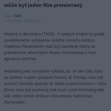
môže byť jeden film premietaný.
Autor
TASR
4. decembra 2018 14:29
Moskva 4. decembra (TASR) - V ruských kinách by podľa
pondelkového vyhlásenia ruského ministra kultúry
Vladimira Medinského mali byť zavedené limity na
premietanie amerických filmov. Informovala o tom
agentúra Interfax.
Medinskij pred novinármi vyhlásil, že
"on ako Cato, ktorý
po každom svojom vystúpení hovoril, že 'Kartágo musí byť
zničené', neustále opakuje, že štátny protekcionizmus v sfére
filmov musí byť posilnený, inak bude ruská kinematografia
skôr alebo neskôr zničená celosvetovou mašinériou
Hollywoodu".