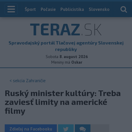
Index
Šport
Počasie
Publicistika
Slovensko
Zahranič
TERAZ
.SK
Spravodajský portál Tlačovej agentúry Slovenskej
republiky
Sobota
8. august 2026
Meniny má
Oskar
< sekcia
Zahraničie
Ruský minister kultúry: Treba
zaviesť limity na americké
filmy
Zdieľaj na Facebooku