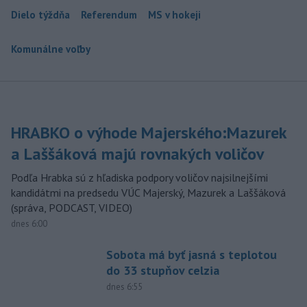
Dielo týždňa
Referendum
MS v hokeji
Komunálne voľby
HRABKO o výhode Majerského:Mazurek
a Laššáková majú rovnakých voličov
Podľa Hrabka sú z hľadiska podpory voličov najsilnejšími
kandidátmi na predsedu VÚC Majerský, Mazurek a Laššáková
(správa, PODCAST, VIDEO)
dnes 6:00
Sobota má byť jasná s teplotou
do 33 stupňov celzia
dnes 6:55