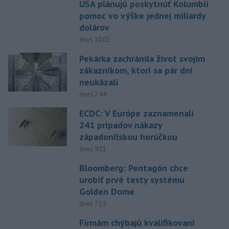
USA plánujú poskytnúť Kolumbii
pomoc vo výške jednej miliardy
dolárov
dnes 10:02
Pekárka zachránila život svojim
zákazníkom, ktorí sa pár dní
neukázali
dnes 7:44
ECDC: V Európe zaznamenali
241 prípadov nákazy
západonílskou horúčkou
dnes 9:11
Bloomberg: Pentagón chce
urobiť prvé testy systému
Golden Dome
dnes 7:15
Firmám chýbajú kvalifikovaní