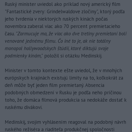
Ruský minister uviedol ako príklad nový americký film
"Fantastické zvery: Grindelwaldove zločiny", ktorý podľa
jeho tvrdenia v niektorých ruských kinách počas
novembra zaberal viac ako 70 percent premietacieho
času.
"Zarmucuje ma, že viac ako dve tretiny premietaní boli
venované jednému filmu. Čo iné to je, ak nie totálny
monopol hollywoodskych štúdií, ktoré diktujú svoje
podmienky kinám,"
položil si otázku Medinskij.
Minister v tomto kontexte ešte uviedol, že v mnohých
európskych krajinách existujú limity na to, koľkokrát za
deň môže byť jeden film premietaný. Absencia
podobných obmedzení v Rusku je podľa neho príčinou
toho, že domáca filmová produkcia sa nedokáže dostať k
ruskému divákovi.
Medinskij, svojim vyhlásením reagoval na podobný návrh
ruského režiséra a riaditeľa produkčnej spoločnosti