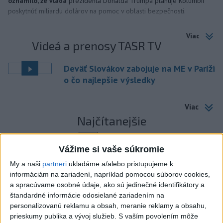
oznámilo, že vláda
prezidenta Donalda Trumpa plánuje Kolumbii
poskytnúť miliardu dolárov na pomoc v oblasti bezpečnosti.
Viac
Videá a prenosy TASR TV
Deväť Slovákov zabojuje na ME v Paríži
o čo najlepšie výsledky
Viac
Najčítanejšie
6h
24h
7d
Vážime si vaše súkromie
ÚPLNÉ ZATMENIE SLNKA: Časť Európy
1
My a naši
partneri
ukladáme a/alebo pristupujeme k
informáciám na zariadení, napríklad pomocou súborov cookies,
zahalí tma, hrozia dôsledky
a spracúvame osobné údaje, ako sú jedinečné identifikátory a
štandardné informácie odosielané zariadením na
2
Obranca Kaša dostal od Žiliny povolenie hľadať si nový
personalizovanú reklamu a obsah, meranie reklamy a obsahu,
klub
prieskumy publika a vývoj služieb.
S vaším povolením môže