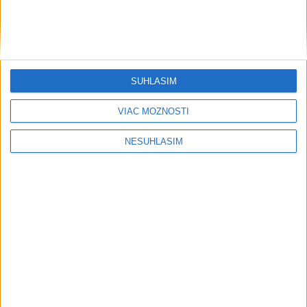
SÚHLASÍM
VIAC MOŽNOSTÍ
NESÚHLASÍM
....