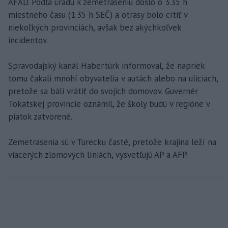
AFAD. Podľa úradu k zemetraseniu došlo o 3.35 h
miestneho času (1.35 h SEČ) a otrasy bolo cítiť v
niekoľkých provinciách, avšak bez akýchkoľvek
incidentov.
Spravodajský kanál Habertürk informoval, že napriek
tomu čakali mnohí obyvatelia v autách alebo na uliciach,
pretože sa báli vrátiť do svojich domovov. Guvernér
Tokatskej provincie oznámil, že školy budú v regióne v
piatok zatvorené.
Zemetrasenia sú v Turecku časté, pretože krajina leží na
viacerých zlomových líniách, vysvetľujú AP a AFP.