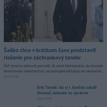
Šaško chce v krátkom čase predstaviť
riešenie pre záchrankový tender
Šéf rezortu zároveň potvrdil, že nové klimatizácie, do ktorých
investovalo ministerstvo, sa postupne inštalujú do nemocníc.
dnes 11:58
Erik Tomáš: Ak si I. Korčok založí
živnosť, nebude to správne
dnes 13:59