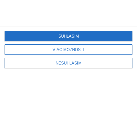
dnes 13:13
Neprehliadnite
SÚHLASÍM
Slovensko trápi sucho: V prírode sa
VIAC MOŽNOSTÍ
prejavuje viacerými spôsobmi
NESÚHLASÍM
Podvodníci majú novú stratégiu,
nenechajte sa nachytať
EXTRÉMNE teplá noc: Najvyššie
maximum sa posunulo na novú úroveň
VIDEO: MUNÍCIA V DUNAJI: Mínu
previezli na likvidáciu
PÁD LIETADLA PRI OČOVEJ: Zahynuli