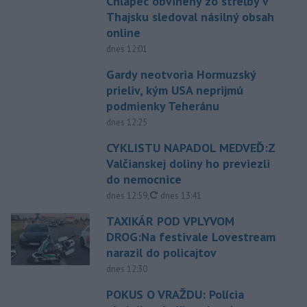
Chlapec obvinený zo streľby v
Thajsku sledoval násilný obsah
online
dnes 12:01
Gardy neotvoria Hormuzský
prieliv, kým USA neprijmú
podmienky Teheránu
dnes 12:25
CYKLISTU NAPADOL MEDVEĎ:Z
Valčianskej doliny ho previezli
do nemocnice
aktualizované
dnes 12:59
,
dnes 13:41
TAXIKÁR POD VPLYVOM
DROG:Na festivale Lovestream
narazil do policajtov
dnes 12:30
POKUS O VRAŽDU: Polícia