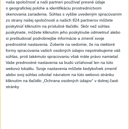
naša spoločnosť a naši partneri používať presné údaje
to nepáči
o geografickej polohe a identifikáciu prostredníctvom
skenovania zariadenia. Súhlas s vyššie uvedeným spracúvaním
4
Darina Pačutová pomáha pacientom vo Vranove nad
zo strany našej spoločnosti a našich 824 partnerov môžete
Topľou slovom
poskytnúť kliknutím na príslušné tlačidlo. Skôr než súhlas
poskytnete, môžete kliknutím jeho poskytnutie odmietnuť alebo
5
OTESTUJTE SA: Rozumiete slovenským nárečiam? Tieto
si preštudovať podrobnejšie informácie a zmeniť svoje
slová vás potrápia
prednostné nastavenia.
Zoberte na vedomie, že na niektoré
formy spracúvania vašich osobných údajov nepotrebujeme váš
6
SMRŤ V HORÁCH: V Západných Tatrách zomrel 76-ročný
súhlas, proti takémuto spracovaniu však máte právo namietať.
turista
Vaše prednostné nastavenia sa budú vzťahovať len na túto
webovú lokalitu. Svoje nastavenia môžete kedykoľvek zmeniť
7
Najmenej 21 mŕtvych po zrážke dvoch autobusov na juhu
alebo svoj súhlas odvolať návratom na túto webovú stránku
Nigeru
kliknutím na tlačidlo „Ochrana osobných údajov“ v dolnej časti
stránky.
Najnovšie správy na Teraz.sk
Vyhlásenia
Priame prenosy z Národnej rady SR