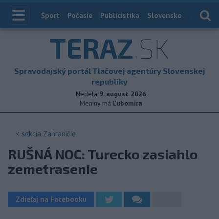
Index
Šport
Počasie
Publicistika
Slovensko
Zahranič
TERAZ
.SK
Spravodajský portál Tlačovej agentúry Slovenskej
republiky
Nedela
9. august 2026
Meniny má
Ľubomíra
< sekcia
Zahraničie
RUŠNÁ NOC: Turecko zasiahlo
zemetrasenie
Zdieľaj na Facebooku