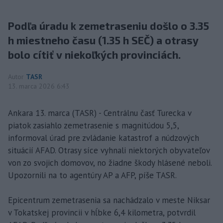
Podľa úradu k zemetraseniu došlo o 3.35
h miestneho času (1.35 h SEČ) a otrasy
bolo cítiť v niekoľkých provinciách.
Autor
TASR
13. marca 2026 6:43
Ankara 13. marca (TASR) - Centrálnu časť Turecka v
piatok zasiahlo zemetrasenie s magnitúdou 5,5,
informoval úrad pre zvládanie katastrof a núdzových
situácií AFAD. Otrasy síce vyhnali niektorých obyvateľov
von zo svojich domovov, no žiadne škody hlásené neboli.
Upozornili na to agentúry AP a AFP, píše TASR.
Epicentrum zemetrasenia sa nachádzalo v meste Niksar
v Tokatskej provincii v hĺbke 6,4 kilometra, potvrdil