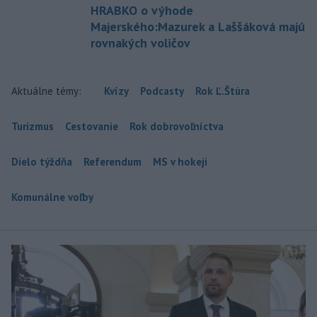
HRABKO o výhode
Majerského:Mazurek a Laššáková majú
rovnakých voličov
Aktuálne témy:
Kvízy
Podcasty
Rok Ľ.Štúra
Turizmus
Cestovanie
Rok dobrovoľníctva
Dielo týždňa
Referendum
MS v hokeji
Komunálne voľby