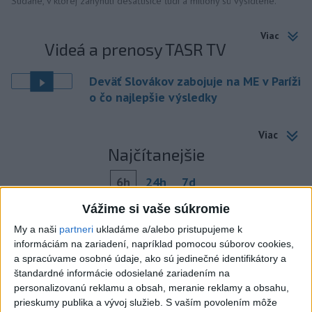
Sudáne, v ktorej zahynuli desaťtisíce ľudí a milióny sú vysídlené.
Viac
Videá a prenosy TASR TV
Deväť Slovákov zabojuje na ME v Paríži
o čo najlepšie výsledky
Viac
Najčítanejšie
6h
24h
7d
Vážime si vaše súkromie
DRÁMA V PARLAMENTE: Poslankyňa
1
My a naši
partneri
ukladáme a/alebo pristupujeme k
hádzala do premiéra vajíčka
informáciám na zariadení, napríklad pomocou súborov cookies,
a spracúvame osobné údaje, ako sú jedinečné identifikátory a
2
Festival Lovestream 2026 pokračuje, druhý deň zakončil
štandardné informácie odosielané zariadením na
Robbie Williams
personalizovanú reklamu a obsah, meranie reklamy a obsahu,
prieskumy publika a vývoj služieb.
S vaším povolením môže
3
Skončili ďalšie desiatky menších pôšt, samosprávam sa