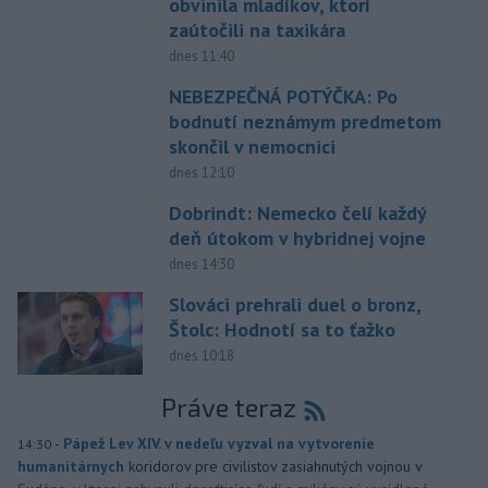
obvinila mladíkov, ktorí
zaútočili na taxikára
dnes 11:40
NEBEZPEČNÁ POTÝČKA: Po
bodnutí neznámym predmetom
skončil v nemocnici
dnes 12:10
Dobrindt: Nemecko čelí každý
deň útokom v hybridnej vojne
dnes 14:30
Slováci prehrali duel o bronz,
Štolc: Hodnotí sa to ťažko
dnes 10:18
Práve teraz
-
Pápež Lev XIV. v nedeľu vyzval na vytvorenie
14:30
humanitárnych
koridorov pre civilistov zasiahnutých vojnou v