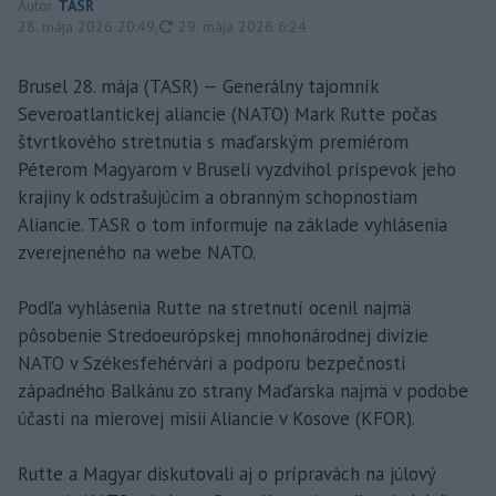
Autor
TASR
aktualizované
28. mája 2026 20:49
,
29. mája 2026 6:24
Brusel 28. mája (TASR) — Generálny tajomník
Severoatlantickej aliancie (NATO) Mark Rutte počas
štvrtkového stretnutia s maďarským premiérom
Péterom Magyarom v Bruseli vyzdvihol príspevok jeho
krajiny k odstrašujúcim a obranným schopnostiam
Aliancie. TASR o tom informuje na základe vyhlásenia
zverejneného na webe NATO.
Podľa vyhlásenia Rutte na stretnutí ocenil najmä
pôsobenie Stredoeurópskej mnohonárodnej divízie
NATO v Székesfehérvári a podporu bezpečnosti
západného Balkánu zo strany Maďarska najmä v podobe
účasti na mierovej misii Aliancie v Kosove (KFOR).
Rutte a Magyar diskutovali aj o prípravách na júlový