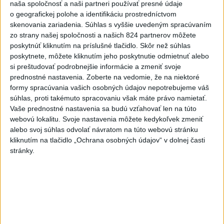
naša spoločnosť a naši partneri používať presné údaje
Na Skalke pri Kremnici
o geografickej polohe a identifikáciu prostredníctvom
zasahovali záchranári
skenovania zariadenia. Súhlas s vyššie uvedeným spracúvaním
dnes 17:19
zo strany našej spoločnosti a našich 824 partnerov môžete
poskytnúť kliknutím na príslušné tlačidlo. Skôr než súhlas
Omán: Rokovania o
poskytnete, môžete kliknutím jeho poskytnutie odmietnuť alebo
Hormuzskom prielive sú
si preštudovať podrobnejšie informácie a zmeniť svoje
pozitívne a konštruktívne
prednostné nastavenia.
Zoberte na vedomie, že na niektoré
dnes 19:24
formy spracúvania vašich osobných údajov nepotrebujeme váš
súhlas, proti takémuto spracovaniu však máte právo namietať.
STOVKY NASADENÝCH
Vaše prednostné nastavenia sa budú vzťahovať len na túto
HASIČOV: Zasahujú pri lesnom
webovú lokalitu. Svoje nastavenia môžete kedykoľvek zmeniť
požiari v Andalúzii
alebo svoj súhlas odvolať návratom na túto webovú stránku
kliknutím na tlačidlo „Ochrana osobných údajov“ v dolnej časti
dnes 17:13
stránky.
Práve teraz
-
Okresný úrad (OÚ) Malacky vyhlásil v súvislosti s
21:43
požiarom
veľkého rozsahu vo Vojenskom obvode (VO) Záhorie
mimoriadnu situáciu. Jej vyhlásenie umožní v dotknutej lokalite
efektívnejšiu koordináciu nasadených síl a prostriedkov.