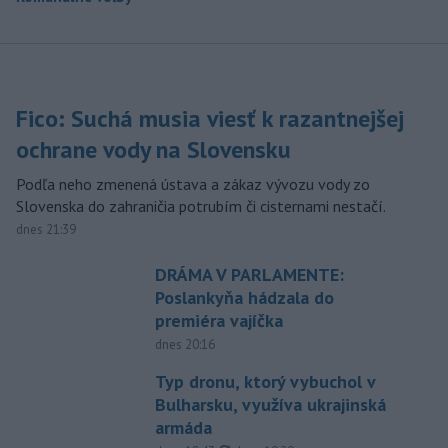
Fico: Suchá musia viesť k razantnejšej
ochrane vody na Slovensku
Podľa neho zmenená ústava a zákaz vývozu vody zo
Slovenska do zahraničia potrubím či cisternami nestačí.
dnes 21:39
DRÁMA V PARLAMENTE:
Poslankyňa hádzala do
premiéra vajíčka
dnes 20:16
Typ dronu, ktorý vybuchol v
Bulharsku, využíva ukrajinská
armáda