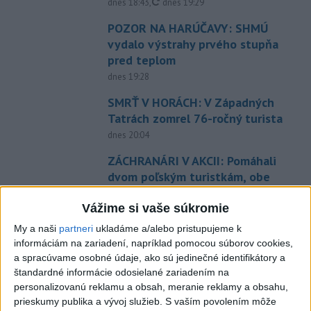
aktualizované
dnes 18:43
,
dnes 19:29
POZOR NA HARÚČAVY: SHMÚ
vydalo výstrahy prvého stupňa
pred teplom
dnes 19:28
SMRŤ V HORÁCH: V Západných
Tatrách zomrel 76-ročný turista
dnes 20:04
ZÁCHRANÁRI V AKCII: Pomáhali
dvom poľským turistkám, obe
utrpeli úrazy
Vážime si vaše súkromie
dnes 18:39
My a naši
partneri
ukladáme a/alebo pristupujeme k
NEŠŤASTNÝ PÁD:Záchranári
informáciám na zariadení, napríklad pomocou súborov cookies,
pomáhali 25-ročnej žene,
a spracúvame osobné údaje, ako sú jedinečné identifikátory a
skončila v nemocnici
štandardné informácie odosielané zariadením na
dnes 19:10
personalizovanú reklamu a obsah, meranie reklamy a obsahu,
prieskumy publika a vývoj služieb.
S vaším povolením môže
MLADÍK VYPADOL Z FERRATY: