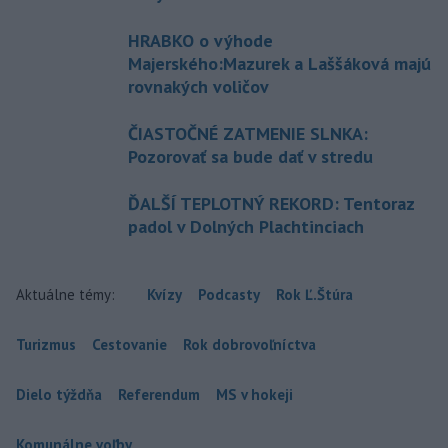
HRABKO o výhode
Majerského:Mazurek a Laššáková majú
rovnakých voličov
ČIASTOČNÉ ZATMENIE SLNKA:
Pozorovať sa bude dať v stredu
ĎALŠÍ TEPLOTNÝ REKORD: Tentoraz
padol v Dolných Plachtinciach
Aktuálne témy:
Kvízy
Podcasty
Rok Ľ.Štúra
Turizmus
Cestovanie
Rok dobrovoľníctva
Dielo týždňa
Referendum
MS v hokeji
Komunálne voľby