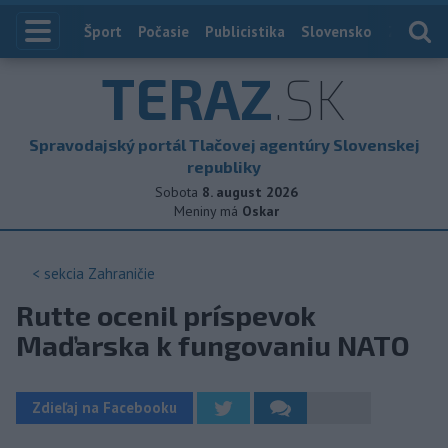
Index
Šport
Počasie
Publicistika
Slovensko
Zahranič
TERAZ
.SK
Spravodajský portál Tlačovej agentúry Slovenskej
republiky
Sobota
8. august 2026
Meniny má
Oskar
< sekcia
Zahraničie
Rutte ocenil príspevok
Maďarska k fungovaniu NATO
Zdieľaj na Facebooku