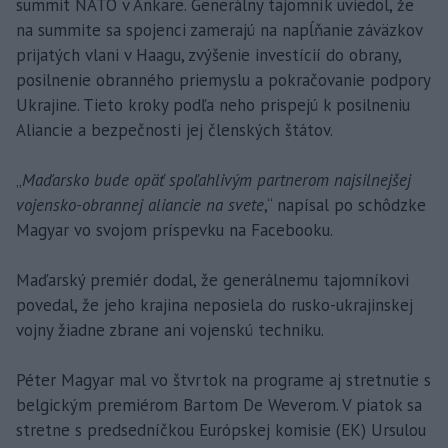
summit NATO v Ankare. Generálny tajomník uviedol, že
na summite sa spojenci zamerajú na napĺňanie záväzkov
prijatých vlani v Haagu, zvýšenie investícií do obrany,
posilnenie obranného priemyslu a pokračovanie podpory
Ukrajine. Tieto kroky podľa neho prispejú k posilneniu
Aliancie a bezpečnosti jej členských štátov.
„
Maďarsko bude opäť spoľahlivým partnerom najsilnejšej
vojensko-obrannej aliancie na svete
,“ napísal po schôdzke
Magyar vo svojom príspevku na Facebooku.
Maďarský premiér dodal, že generálnemu tajomníkovi
povedal, že jeho krajina neposiela do rusko-ukrajinskej
vojny žiadne zbrane ani vojenskú techniku.
Péter Magyar mal vo štvrtok na programe aj stretnutie s
belgickým premiérom Bartom De Weverom. V piatok sa
stretne s predsedníčkou Európskej komisie (EK) Ursulou