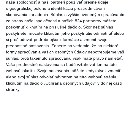
naša spoločnosť a naši partneri používať presné údaje
Nitrianskom a Trnavskom kraji. Rovnako v okresoch Krupina,
o geografickej polohe a identifikáciu prostredníctvom
Lučenec a Veľký Krtíš v Banskobystrickom kraji.
skenovania zariadenia. Súhlas s vyššie uvedeným spracúvaním
dnes 7:17
zo strany našej spoločnosti a našich 824 partnerov môžete
poskytnúť kliknutím na príslušné tlačidlo. Skôr než súhlas
Zbystrite: Ste si istí, že
poskytnete, môžete kliknutím jeho poskytnutie odmietnuť alebo
skladujete potraviny správne?
si preštudovať podrobnejšie informácie a zmeniť svoje
dnes 9:03
prednostné nastavenia.
Zoberte na vedomie, že na niektoré
formy spracúvania vašich osobných údajov nepotrebujeme váš
Kuffa: Medvedicu, ktorá
súhlas, proti takémuto spracovaniu však máte právo namietať.
zaútočila na človeka pri
Vaše prednostné nastavenia sa budú vzťahovať len na túto
Turanoch, zastrelili
webovú lokalitu. Svoje nastavenia môžete kedykoľvek zmeniť
alebo svoj súhlas odvolať návratom na túto webovú stránku
aktualizované
dnes 7:03
,
dnes 7:35
kliknutím na tlačidlo „Ochrana osobných údajov“ v dolnej časti
Mladenov: Odmietaný plán pre
stránky.
Pásmo Gazy je jediná cesta
vpred
dnes 6:10
Tragická nehoda: Prevrátil sa
čln, zahynula žena a jej 5-