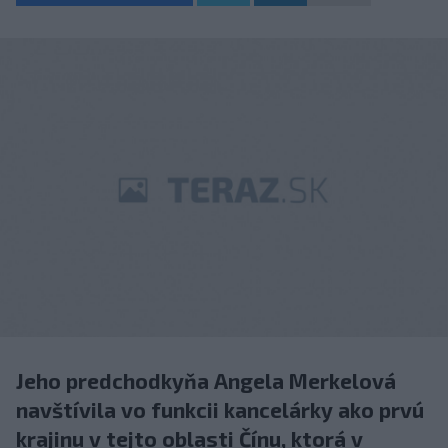
Jeho predchodkyňa Angela Merkelová
navštívila vo funkcii kancelárky ako prvú
krajinu v tejto oblasti Čínu, ktorá v