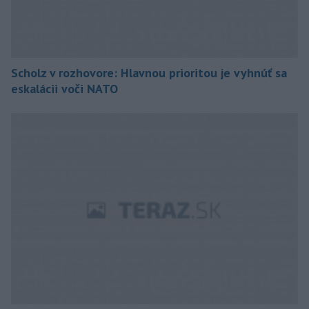
Scholz v rozhovore: Hlavnou prioritou je vyhnúť sa
eskalácii voči NATO