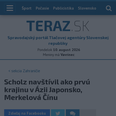
Index
Šport
Počasie
Publicistika
Slovensko
Zahranič
TERAZ
.SK
Spravodajský portál Tlačovej agentúry Slovenskej
republiky
Pondelok
10. august 2026
Meniny má
Vavrinec
< sekcia
Zahraničie
Scholz navštívil ako prvú
krajinu v Ázii Japonsko,
Merkelová Čínu
Zdieľaj na Facebooku