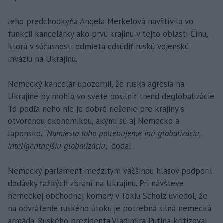
Jeho predchodkyňa Angela Merkelová navštívila vo
funkcii kancelárky ako prvú krajinu v tejto oblasti Čínu,
ktorá v súčasnosti odmieta odsúdiť ruskú vojenskú
inváziu na Ukrajinu.
Nemecký kancelár upozornil, že ruská agresia na
Ukrajine by mohla vo svete posilniť trend deglobalizácie.
To podľa neho nie je dobré riešenie pre krajiny s
otvorenou ekonomikou, akými sú aj Nemecko a
Japonsko. "
Namiesto toho potrebujeme inú globalizáciu,
inteligentnejšiu globalizáciu
," dodal.
Nemecký parlament medzitým väčšinou hlasov podporil
dodávky ťažkých zbraní na Ukrajinu. Pri návšteve
nemeckej obchodnej komory v Tokiu Scholz uviedol, že
na odvrátenie ruského útoku je potrebná silná nemecká
armáda. Ruského prezidenta Vladimira Putina kritizoval