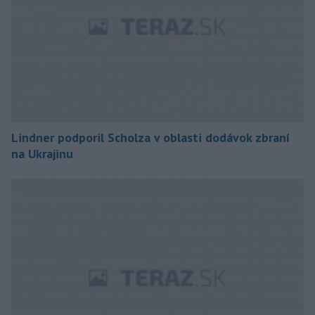
Lindner podporil Scholza v oblasti dodávok zbraní
na Ukrajinu