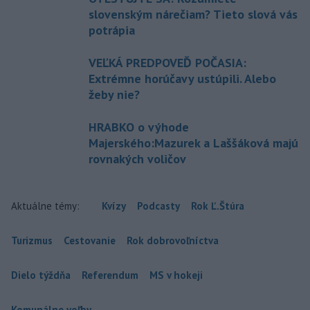
slovenským nárečiam? Tieto slová vás
potrápia
VEĽKÁ PREDPOVEĎ POČASIA:
Extrémne horúčavy ustúpili. Alebo
žeby nie?
HRABKO o výhode
Majerského:Mazurek a Laššáková majú
rovnakých voličov
Aktuálne témy:
Kvízy
Podcasty
Rok Ľ.Štúra
Turizmus
Cestovanie
Rok dobrovoľníctva
Dielo týždňa
Referendum
MS v hokeji
Komunálne voľby