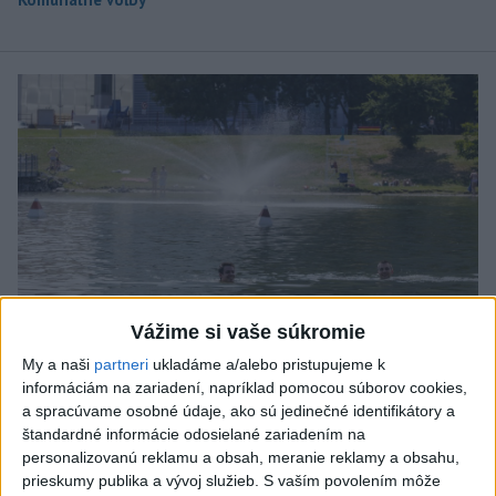
Vážime si vaše súkromie
My a naši
partneri
ukladáme a/alebo pristupujeme k
informáciám na zariadení, napríklad pomocou súborov cookies,
PLATIA VÝSTRAHY: V pondelok bude
a spracúvame osobné údaje, ako sú jedinečné identifikátory a
štandardné informácie odosielané zariadením na
opäť horúco, dbajte na pitný režim
personalizovanú reklamu a obsah, meranie reklamy a obsahu,
prieskumy publika a vývoj služieb.
S vaším povolením môže
Druhostupňová výstraha platí v celom Bratislavskom,