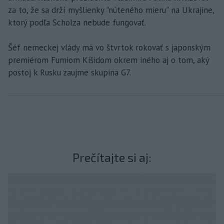
za to, že sa drží myšlienky "núteného mieru" na Ukrajine,
ktorý podľa Scholza nebude fungovať.
Šéf nemeckej vlády má vo štvrtok rokovať s japonským
premiérom Fumiom Kišidom okrem iného aj o tom, aký
postoj k Rusku zaujme skupina G7.
Prečítajte si aj: