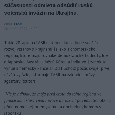
súčasnosti odmieta odsúdiť ruskú
vojenskú inváziu na Ukrajinu.
Autor
TASR
28. apríla 2022 14:00
Tokio 28. apríla (TASR) - Nemecko sa bude snažiť o
rozvoj vzťahov s krajinami ázijsko-tichomorského
regiónu, ktoré majú rovnaké demokratické hodnoty. Ide
o Japonsko, Austráliu, Južnú Kóreu a Indiu. Vo štvrtok to
vyhlásil nemecký kancelár Olaf Scholz počas svojej prvej
návštevy Ázie, informuje TASR na základe správy
agentúry Reuters.
"
Nie je náhoda, že moja prvá cesta do tohto regiónu vo
funkcii kancelára viedla práve do Tokia
," povedal Scholz na
pôde nemeckej priemyselnej a obchodnej komory v
Japonsku.