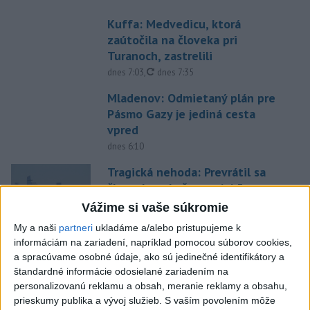
Kuffa: Medvedicu, ktorá
zaútočila na človeka pri
Turanoch, zastrelili
aktualizované
dnes 7:03
,
dnes 7:35
Mladenov: Odmietaný plán pre
Pásmo Gazy je jediná cesta
vpred
dnes 6:10
Tragická nehoda: Prevrátil sa
čln, zahynula žena a jej 5-
mesačná dcéra
Vážime si vaše súkromie
dnes 6:05
My a naši
partneri
ukladáme a/alebo pristupujeme k
informáciám na zariadení, napríklad pomocou súborov cookies,
Trump vymenoval Willa Scharfa
a spracúvame osobné údaje, ako sú jedinečné identifikátory a
za nového právneho poradcu
štandardné informácie odosielané zariadením na
Bieleho domu
personalizovanú reklamu a obsah, meranie reklamy a obsahu,
dnes 6:14
prieskumy publika a vývoj služieb.
S vaším povolením môže