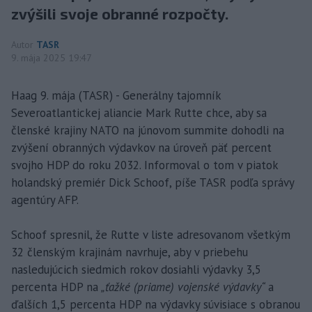
zvýšili svoje obranné rozpočty.
Autor
TASR
9. mája 2025 19:47
Haag 9. mája (TASR) - Generálny tajomník
Severoatlantickej aliancie Mark Rutte chce, aby sa
členské krajiny NATO na júnovom summite dohodli na
zvýšení obranných výdavkov na úroveň päť percent
svojho HDP do roku 2032. Informoval o tom v piatok
holandský premiér Dick Schoof, píše TASR podľa správy
agentúry AFP.
Schoof spresnil, že Rutte v liste adresovanom všetkým
32 členským krajinám navrhuje, aby v priebehu
nasledujúcich siedmich rokov dosiahli výdavky 3,5
percenta HDP na
„ťažké (priame) vojenské výdavky“
a
ďalších 1,5 percenta HDP na výdavky súvisiace s obranou