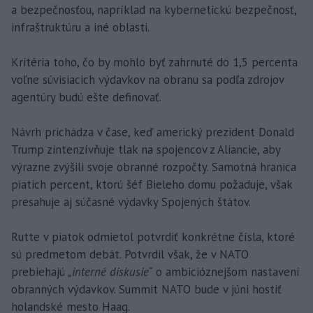
a bezpečnosťou, napríklad na kybernetickú bezpečnosť,
infraštruktúru a iné oblasti.
Kritéria toho, čo by mohlo byť zahrnuté do 1,5 percenta
voľne súvisiacich výdavkov na obranu sa podľa zdrojov
agentúry budú ešte definovať.
Návrh prichádza v čase, keď americký prezident Donald
Trump zintenzívňuje tlak na spojencov z Aliancie, aby
výrazne zvýšili svoje obranné rozpočty. Samotná hranica
piatich percent, ktorú šéf Bieleho domu požaduje, však
presahuje aj súčasné výdavky Spojených štátov.
Rutte v piatok odmietol potvrdiť konkrétne čísla, ktoré
sú predmetom debát. Potvrdil však, že v NATO
prebiehajú
„interné diskusie“
o ambicióznejšom nastavení
obranných výdavkov. Summit NATO bude v júni hostiť
holandské mesto Haag.