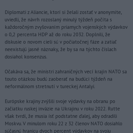
Diplomati z Aliancie, ktorí si želali zostať v anonymite,
uviedli, že návrh rozoslaný minulý týždeň počíta s
každoročným zvyšovaním priamych vojenských výdavkov
o 0,2 percenta HDP až do roku 2032. Doplnili, že
diskusie o novom cieli sú v počiatočnej fáze a zatiaľ
neexistujú jasné náznaky, že by sa na týchto číslach
dosiahol konsenzus.
Očakáva sa, že ministri zahraničných vecí krajín NATO sa
touto otázkou budú zaoberať na budúci týždeň na
neformálnom stretnutí v tureckej Antalyi.
Európske krajiny zvýšili svoje výdavky na obranu po
začiatku ruskej invázie na Ukrajinu v roku 2022. Rutte
však tvrdí, že musia ísť podstatne ďalej, aby odradili
Moskvu. V minulom roku 22 z 32 členov NATO dosiahlo
súčasnú hranicu dvoch percent výdavkov na svoju