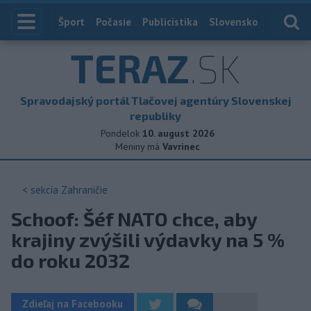
Index
Šport
Počasie
Publicistika
Slovensko
Zahranič
TERAZ
.SK
Spravodajský portál Tlačovej agentúry Slovenskej
republiky
Pondelok
10. august 2026
Meniny má
Vavrinec
< sekcia
Zahraničie
Schoof: Šéf NATO chce, aby
krajiny zvýšili výdavky na 5 %
do roku 2032
Zdieľaj na Facebooku