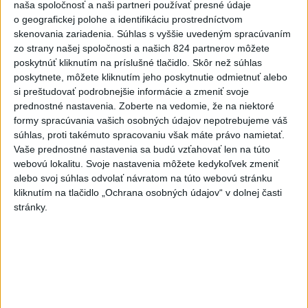
naša spoločnosť a naši partneri používať presné údaje
Tajomníkom Najvyššej rady
o geografickej polohe a identifikáciu prostredníctvom
národnej bezpečnosti v Iráne je
skenovania zariadenia. Súhlas s vyššie uvedeným spracúvaním
M. Rezáí
zo strany našej spoločnosti a našich 824 partnerov môžete
dnes 6:02
poskytnúť kliknutím na príslušné tlačidlo. Skôr než súhlas
poskytnete, môžete kliknutím jeho poskytnutie odmietnuť alebo
Vlani prišlo o život na celom
si preštudovať podrobnejšie informácie a zmeniť svoje
svete 350 humanitárnych
prednostné nastavenia.
Zoberte na vedomie, že na niektoré
pracovníkov
formy spracúvania vašich osobných údajov nepotrebujeme váš
dnes 6:20
súhlas, proti takémuto spracovaniu však máte právo namietať.
Vaše prednostné nastavenia sa budú vzťahovať len na túto
C3S: Západná Európa mala
webovú lokalitu. Svoje nastavenia môžete kedykoľvek zmeniť
najteplejší jún a júl od začiatku
alebo svoj súhlas odvolať návratom na túto webovú stránku
meraní
kliknutím na tlačidlo „Ochrana osobných údajov“ v dolnej časti
dnes 6:16
stránky.
Kapustíková 10. v Courcheveli,
vytvorila slovenský rekord
dnes 8:02
Skalica prelomila žilinskú