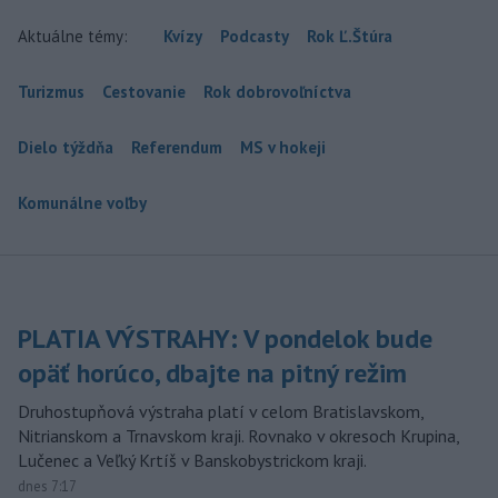
Aktuálne témy:
Kvízy
Podcasty
Rok Ľ.Štúra
Turizmus
Cestovanie
Rok dobrovoľníctva
Dielo týždňa
Referendum
MS v hokeji
Komunálne voľby
PLATIA VÝSTRAHY: V pondelok bude
opäť horúco, dbajte na pitný režim
Druhostupňová výstraha platí v celom Bratislavskom,
Nitrianskom a Trnavskom kraji. Rovnako v okresoch Krupina,
Lučenec a Veľký Krtíš v Banskobystrickom kraji.
dnes 7:17