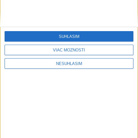
VIDEO: Umelá inteligencia a robotika
pomáhajú už aj záchranárom
Orbánová telefonovala s Blanárom a
Tarabom o pomoci na Dunaji
SÚHLASÍM
Filip Kuffa tvrdí, že eurokomisia mu
VIAC MOŽNOSTÍ
dala za pravdu pri zonácii
NESÚHLASÍM
Pri horúčavách myslite aj na zvieratá.
Viete, kedy potrebujú pomoc?
ŠTIBRAVÁ: Štvrté miesto v silnej
svetovej konkurencii je výborné
Šport