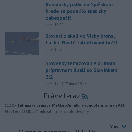
Románsky palác na Spišskom
hrade sa podarilo staticky
zabezpečiť
dnes 18:00
Slováci získali vo Vichy bronz,
Lacko: Rastú talentovaní hráči
dnes 15:51
Slovenky remizovali v druhom
prípravnom dueli so Slovinkami
2:2
aktualizované
dnes 17:13
,
dnes 19:45
Práve teraz
-
Taliansky tenista Matteo Arnaldi vypadol na turnaji ATP
21:30
Masters 1000
v Montreale už v 3. kole dvojhry.
Viac
Videá a prenosy TASR TV