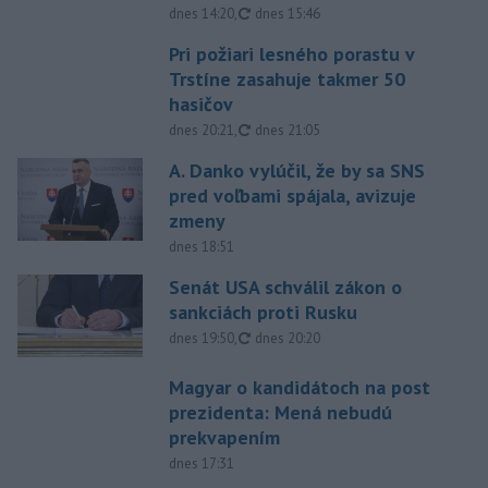
aktualizované
dnes 14:20
,
dnes 15:46
Pri požiari lesného porastu v
Trstíne zasahuje takmer 50
hasičov
aktualizované
dnes 20:21
,
dnes 21:05
A. Danko vylúčil, že by sa SNS
pred voľbami spájala, avizuje
zmeny
dnes 18:51
Senát USA schválil zákon o
sankciách proti Rusku
aktualizované
dnes 19:50
,
dnes 20:20
Magyar o kandidátoch na post
prezidenta: Mená nebudú
prekvapením
dnes 17:31