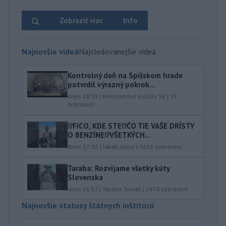
Zobraziť viac
Info
Najnovšie videá
Najsledovanejšie videá
Kontrolný deň na Spišskom hrade
potvrdil výrazný pokrok...
dnes 18:09
|
Ministerstvo kultúry SR
|
15
zobrazení
⁉️FICO, KDE STE⁉️ČO TIE VAŠE DRÍSTY
O BENZÍNE⁉️VŠETKÝCH...
dnes 17:02
|
Jakab Július
|
3626
zobrazení
Taraba: Rozvíjame všetky kúty
Slovenska
dnes 16:57
|
Taraba Tomáš
|
2970
zobrazení
Najnovšie statusy štátnych inštitúcií