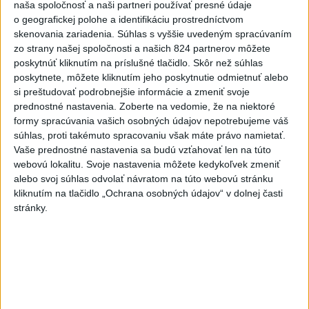
naša spoločnosť a naši partneri používať presné údaje
o geografickej polohe a identifikáciu prostredníctvom
Rezort školstva pomôže samosprávam s určovaním
skenovania zariadenia. Súhlas s vyššie uvedeným spracúvaním
školských obvodov
zo strany našej spoločnosti a našich 824 partnerov môžete
poskytnúť kliknutím na príslušné tlačidlo. Skôr než súhlas
O jedného prevádzača menej: Prispela k tomu aj slovenská
poskytnete, môžete kliknutím jeho poskytnutie odmietnuť alebo
polícia
si preštudovať podrobnejšie informácie a zmeniť svoje
prednostné nastavenia.
Zoberte na vedomie, že na niektoré
POŽIAR V SLOVNAFTE: Došlo k narušeniu jednej z nádrží
formy spracúvania vašich osobných údajov nepotrebujeme váš
súhlas, proti takémuto spracovaniu však máte právo namietať.
Vaše prednostné nastavenia sa budú vzťahovať len na túto
Zahraničie
webovú lokalitu. Svoje nastavenia môžete kedykoľvek zmeniť
alebo svoj súhlas odvolať návratom na túto webovú stránku
Turecko: Nová obranná dohoda nie v
kliknutím na tlačidlo „Ochrana osobných údajov“ v dolnej časti
rozpore so záväzkami voči NATO
stránky.
dnes 22:09
Ruská ambasáda označila nález dronu na letisku v Lipsku za
provokáciu