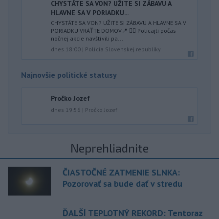
CHYSTÁTE SA VON? UŽITE SI ZÁBAVU A
HLAVNE SA V PORIADKU...
CHYSTÁTE SA VON? UŽITE SI ZÁBAVU A HLAVNE SA V
PORIADKU VRÁŤTE DOMOV📍 👮‍♂️ Policajti počas
nočnej akcie navštívili pa...
dnes 18:00
|
Polícia Slovenskej republiky
Najnovšie politické statusy
Pročko Jozef
dnes 19:56
|
Pročko Jozef
Neprehliadnite
ČIASTOČNÉ ZATMENIE SLNKA:
Pozorovať sa bude dať v stredu
ĎALŠÍ TEPLOTNÝ REKORD: Tentoraz