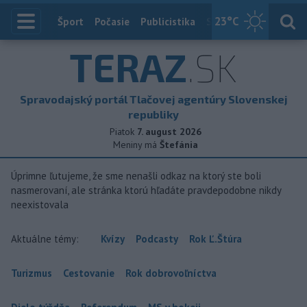
23
°C
Index
Šport
Počasie
Publicistika
Slovensko
Zahranič
TERAZ
.SK
Spravodajský portál Tlačovej agentúry Slovenskej
republiky
Piatok
7. august 2026
Meniny má
Štefánia
Úprimne ľutujeme, že sme nenašli odkaz na ktorý ste boli
nasmerovaní, ale stránka ktorú hľadáte pravdepodobne nikdy
neexistovala
Aktuálne témy:
Kvízy
Podcasty
Rok Ľ.Štúra
Turizmus
Cestovanie
Rok dobrovoľníctva