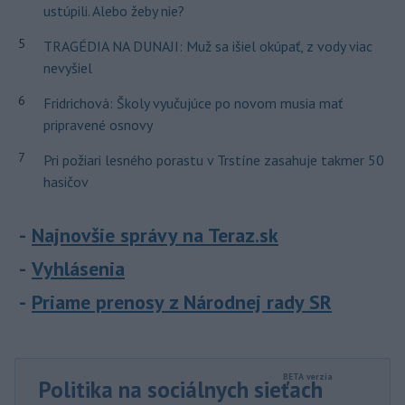
ustúpili. Alebo žeby nie?
5
TRAGÉDIA NA DUNAJI: Muž sa išiel okúpať, z vody viac
nevyšiel
6
Fridrichová: Školy vyučujúce po novom musia mať
pripravené osnovy
7
Pri požiari lesného porastu v Trstíne zasahuje takmer 50
hasičov
Najnovšie správy na Teraz.sk
Vyhlásenia
Priame prenosy z Národnej rady SR
Politika na sociálnych sieťach