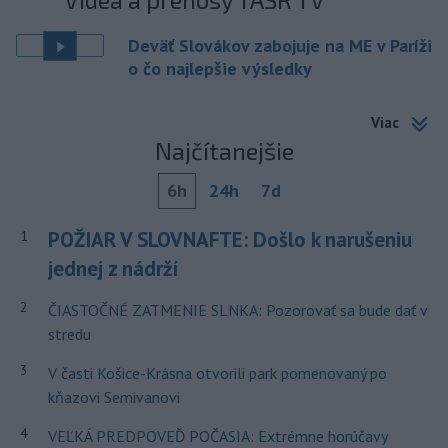
Deväť Slovákov zabojuje na ME v Paríži
o čo najlepšie výsledky
Viac
Najčítanejšie
6h
24h
7d
POŽIAR V SLOVNAFTE: Došlo k narušeniu
1
jednej z nádrží
2
ČIASTOČNÉ ZATMENIE SLNKA: Pozorovať sa bude dať v
stredu
3
V časti Košice-Krásna otvorili park pomenovaný po
kňazovi Semivanovi
4
VEĽKÁ PREDPOVEĎ POČASIA: Extrémne horúčavy