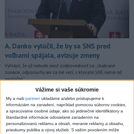
A. Danko vylúčil, že by sa SNS pred
voľbami spájala, avizuje zmeny
Vyhlásil, že už nebude niesť zodpovednosť za „zbabrané
zonácie, odposluchy ani za iné veci, s ktorými SNS nemá nič
spoločné“.
dnes 18:51
Vážime si vaše súkromie
Slovensko
My a naši
partneri
ukladáme a/alebo pristupujeme k
informáciám na zariadení, napríklad pomocou súborov cookies,
a spracúvame osobné údaje, ako sú jedinečné identifikátory a
KDH od polície očakáva rýchle
štandardné informácie odosielané zariadením na
vyšetrenie útoku na cudzincov v
personalizovanú reklamu a obsah, meranie reklamy a obsahu,
Nitre
prieskumy publika a vývoj služieb.
S vaším povolením môže
dnes 18:06