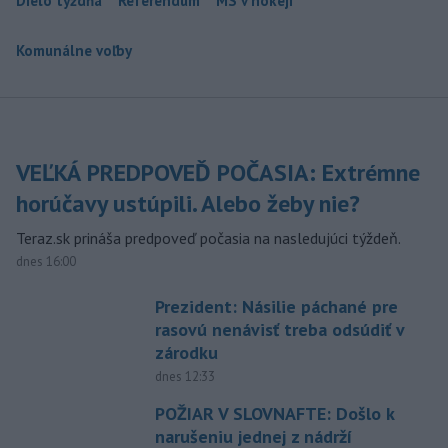
Dielo týždňa
Referendum
MS v hokeji
Komunálne voľby
VEĽKÁ PREDPOVEĎ POČASIA: Extrémne
horúčavy ustúpili. Alebo žeby nie?
Teraz.sk prináša predpoveď počasia na nasledujúci týždeň.
dnes 16:00
Prezident: Násilie páchané pre
rasovú nenávisť treba odsúdiť v
zárodku
dnes 12:33
POŽIAR V SLOVNAFTE: Došlo k
narušeniu jednej z nádrží