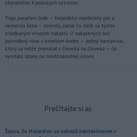
obyvateľmi Kanárskych ostrovov.
Traja pasažieri lode — holandský manželský pár a
nemecká žena — zomreli, zatiaľ čo ďalší sa týmto
zriedkavým vírusom nakazili. U nakazených bol
potvrdený vírus s kmeňom Andes — jediný hantavírus,
ktorý sa môže prenášať z človeka na človeka — čo
vyvolalo obavy na medzinárodnej úrovni.
Prečítajte si aj:
Šanca, že Holanďan sa nakazil hantavírusom v