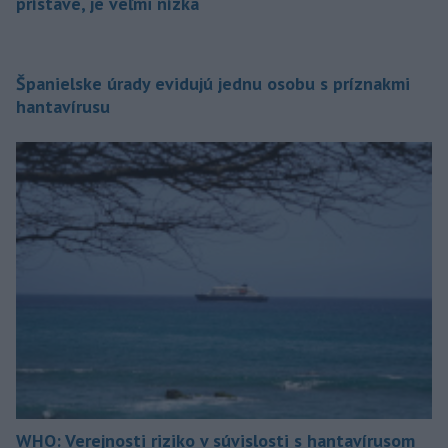
prístave, je veľmi nízka
Španielske úrady evidujú jednu osobu s príznakmi
hantavírusu
WHO: Verejnosti riziko v súvislosti s hantavírusom