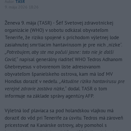
Autor
TASR
9. mája 2026 18:26
Ženeva 9. mája (TASR) - Šéf Svetovej zdravotníckej
organizácie (WHO) v sobotu odkázal obyvateľom
Tenerife, že riziko spojené s príchodom výletnej lode
zasiahnutej smrtiacim hantavírusom je pre nich „nízke“.
„Potrebujem, aby ste ma počuli jasne: toto nie je ďalší
Covid,“
napísal generálny riaditeľ WHO Tedros Adhanom
Ghebreyesus v otvorenom liste adresovanom
obyvateľom španielskeho ostrova, kam má loď MV
Hondius doraziť v nedeľu.
„Aktuálne riziko hantavírusu pre
verejné zdravie zostáva nízke,“
dodal. TASR o tom
informuje na základe správy agentúry AFP.
Výletná loď plaviaca sa pod holandskou vlajkou má
doraziť do vôd pri Tenerife za úsvitu. Tedros má zároveň
pricestovať na Kanárske ostrovy, aby pomohol s