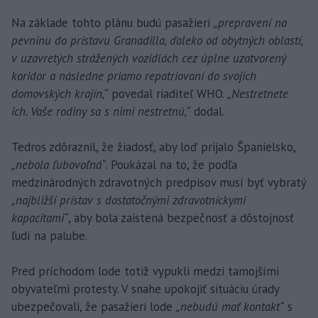
Na základe tohto plánu budú pasažieri
„prepravení na
pevninu do prístavu Granadilla, ďaleko od obytných oblastí,
v uzavretých strážených vozidlách cez úplne uzatvorený
koridor a následne priamo repatriovaní do svojich
domovských krajín,“
povedal riaditeľ WHO.
„Nestretnete
ich. Vaše rodiny sa s nimi nestretnú,“
dodal.
Tedros zdôraznil, že žiadosť, aby loď prijalo Španielsko,
„nebola ľubovoľná“
. Poukázal na to, že podľa
medzinárodných zdravotných predpisov musí byť vybratý
„najbližší prístav s dostatočnými zdravotníckymi
kapacitami“
, aby bola zaistená bezpečnosť a dôstojnosť
ľudí na palube.
Pred príchodom lode totiž vypukli medzi tamojšími
obyvateľmi protesty. V snahe upokojiť situáciu úrady
ubezpečovali, že pasažieri lode
„nebudú mať kontakt“
s