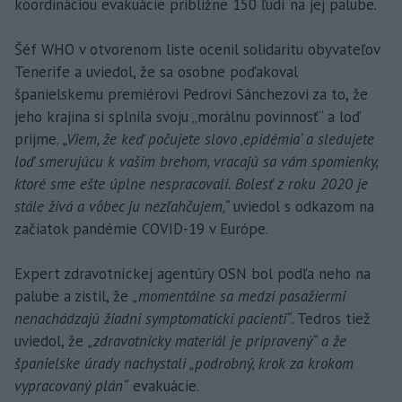
koordináciou evakuácie približne 150 ľudí na jej palube.
Šéf WHO v otvorenom liste ocenil solidaritu obyvateľov
Tenerife a uviedol, že sa osobne poďakoval
španielskemu premiérovi Pedrovi Sánchezovi za to, že
jeho krajina si splnila svoju „morálnu povinnosť“ a loď
prijme.
„Viem, že keď počujete slovo ‚epidémia‘ a sledujete
loď smerujúcu k vašim brehom, vracajú sa vám spomienky,
ktoré sme ešte úplne nespracovali. Bolesť z roku 2020 je
stále živá a vôbec ju nezľahčujem,“
uviedol s odkazom na
začiatok pandémie COVID-19 v Európe.
Expert zdravotníckej agentúry OSN bol podľa neho na
palube a zistil, že
„momentálne sa medzi pasažiermi
nenachádzajú žiadni symptomatickí pacienti“
. Tedros tiež
uviedol, že
„zdravotnícky materiál je pripravený“ a že
španielske úrady nachystali „podrobný, krok za krokom
vypracovaný plán“
evakuácie.