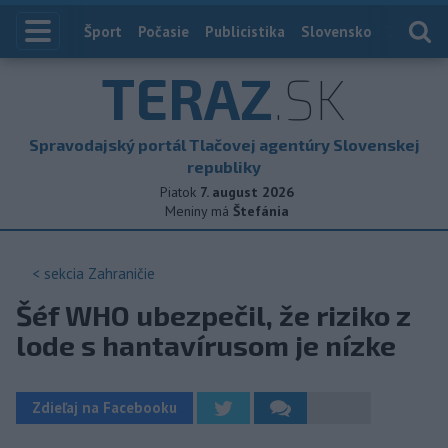
Index
Šport
Počasie
Publicistika
Slovensko
Zahranič
TERAZ
.SK
Spravodajský portál Tlačovej agentúry Slovenskej
republiky
Piatok
7. august 2026
Meniny má
Štefánia
< sekcia
Zahraničie
Šéf WHO ubezpečil, že riziko z
lode s hantavírusom je nízke
Zdieľaj na Facebooku