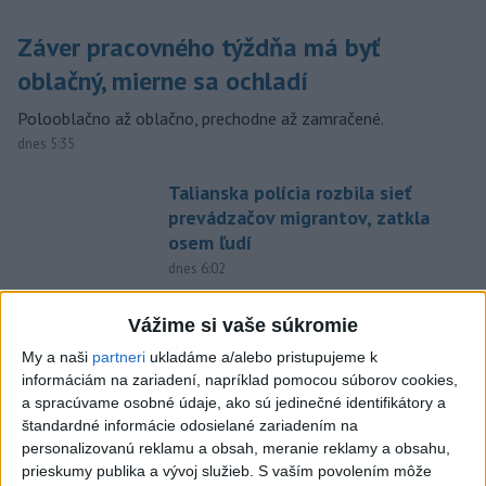
Záver pracovného týždňa má byť
oblačný, mierne sa ochladí
Polooblačno až oblačno, prechodne až zamračené.
dnes 5:35
Talianska polícia rozbila sieť
prevádzačov migrantov, zatkla
osem ľudí
dnes 6:02
Trump chce znovu obmedziť
Vážime si vaše súkromie
udeľovanie občianstva deťom
narodeným v USA
My a naši
partneri
ukladáme a/alebo pristupujeme k
informáciám na zariadení, napríklad pomocou súborov cookies,
dnes 6:10
a spracúvame osobné údaje, ako sú jedinečné identifikátory a
Zelenskyj: Vláda pomôže
štandardné informácie odosielané zariadením na
poľnohospodárom, ktorých
personalizovanú reklamu a obsah, meranie reklamy a obsahu,
zasiahli ruské útoky
prieskumy publika a vývoj služieb.
S vaším povolením môže