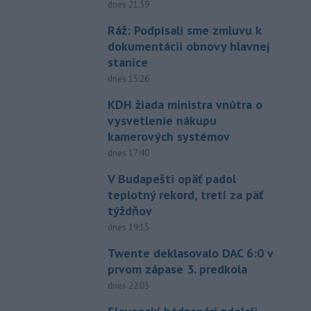
dnes 21:59
Ráž: Podpísali sme zmluvu k
dokumentácii obnovy hlavnej
stanice
dnes 15:26
KDH žiada ministra vnútra o
vysvetlenie nákupu
kamerových systémov
dnes 17:40
V Budapešti opäť padol
teplotný rekord, tretí za päť
týždňov
dnes 19:15
Twente deklasovalo DAC 6:0 v
prvom zápase 3. predkola
dnes 22:03