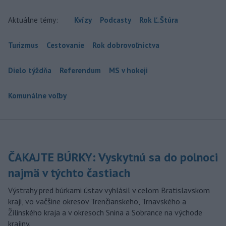
Aktuálne témy:
Kvízy
Podcasty
Rok Ľ.Štúra
Turizmus
Cestovanie
Rok dobrovoľníctva
Dielo týždňa
Referendum
MS v hokeji
Komunálne voľby
ČAKAJTE BÚRKY: Vyskytnú sa do polnoci
najmä v týchto častiach
Výstrahy pred búrkami ústav vyhlásil v celom Bratislavskom
kraji, vo väčšine okresov Trenčianskeho, Trnavského a
Žilinského kraja a v okresoch Snina a Sobrance na východe
krajiny.