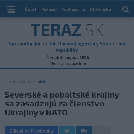
Index
Šport
Počasie
Publicistika
Slovensko
Zahranič
TERAZ
.SK
Spravodajský portál Tlačovej agentúry Slovenskej
republiky
Štvrtok
6. august 2026
Meniny má
Jozefína
< sekcia
Zahraničie
Severské a pobaltské krajiny
sa zasadzujú za členstvo
Ukrajiny v NATO
Zdieľaj na Facebooku