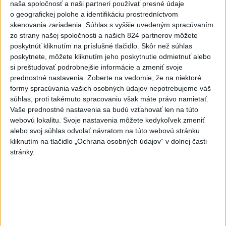
naša spoločnosť a naši partneri používať presné údaje
o geografickej polohe a identifikáciu prostredníctvom
ÚPLNÉ ZATMENIE SLNKA: Časť Európy
1
skenovania zariadenia. Súhlas s vyššie uvedeným spracúvaním
zahalí tma, hrozia dôsledky
zo strany našej spoločnosti a našich 824 partnerov môžete
poskytnúť kliknutím na príslušné tlačidlo. Skôr než súhlas
2
Kruhová križovatka v Poprade v smere z Hozelca bude
poskytnete, môžete kliknutím jeho poskytnutie odmietnuť alebo
hotová budúci rok
si preštudovať podrobnejšie informácie a zmeniť svoje
prednostné nastavenia.
Zoberte na vedomie, že na niektoré
3
V Košiciach Nad jazerom začína výstavba
formy spracúvania vašich osobných údajov nepotrebujeme váš
chodníka,otvorili aj pumptrack
súhlas, proti takémuto spracovaniu však máte právo namietať.
Vaše prednostné nastavenia sa budú vzťahovať len na túto
4
Na kúpalisku Diakovce UNIKALA LÁTKA, osem ľudí
webovú lokalitu. Svoje nastavenia môžete kedykoľvek zmeniť
skončilo v nemocnici
alebo svoj súhlas odvolať návratom na túto webovú stránku
kliknutím na tlačidlo „Ochrana osobných údajov“ v dolnej časti
5
Afganec, ktorý v Mníchove vrazil autom do davu, dostal
stránky.
TREST
6
ĎALŠÍ TEPLOTNÝ REKORD: Tentoraz padol v Dolných
Plachtinciach
7
DPB: Všetky autobusy a trolejbusy majú klimatizáciu