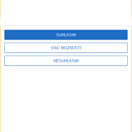
SÚHLASÍM
VIAC MOŽNOSTÍ
NESÚHLASÍM
....