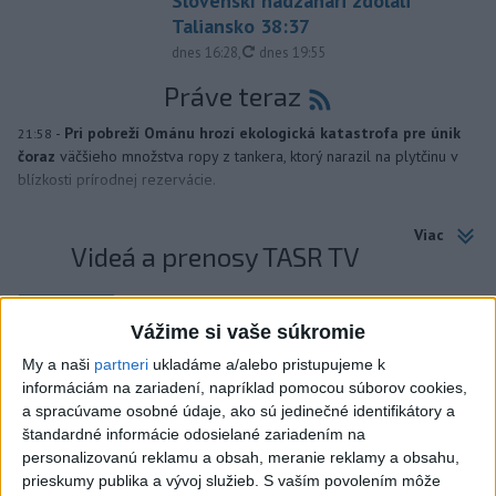
Slovenskí hádzanári zdolali
Taliansko 38:37
aktualizované
dnes 16:28
,
dnes 19:55
Práve teraz
-
Pri pobreží Ománu hrozí ekologická katastrofa pre únik
21:58
čoraz
väčšieho množstva ropy z tankera, ktorý narazil na plytčinu v
blízkosti prírodnej rezervácie.
Viac
Videá a prenosy TASR TV
Deväť Slovákov zabojuje na ME v Paríži
o čo najlepšie výsledky
Vážime si vaše súkromie
My a naši
partneri
ukladáme a/alebo pristupujeme k
informáciám na zariadení, napríklad pomocou súborov cookies,
Viac
a spracúvame osobné údaje, ako sú jedinečné identifikátory a
Najčítanejšie
štandardné informácie odosielané zariadením na
personalizovanú reklamu a obsah, meranie reklamy a obsahu,
6h
24h
7d
prieskumy publika a vývoj služieb.
S vaším povolením môže