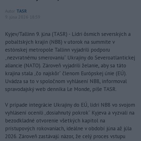
Autor
TASR
9. júna 2026 18:59
Kyjev/Tallinn 9. júna (TASR) - Lídri ôsmich severských a
pobaltských krajín (NB8) v utorok na summite v
estónskej metropole Tallinn vyjadrili podporu
„nezvratnému smerovaniu“ Ukrajiny do Severoatlantickej
aliancie (NATO). Zároveň vyjadrili želanie, aby sa táto
krajina stala „čo najskôr“ členom Európskej únie (EÚ).
Uvádza sa to v spoločnom vyhlásení NB8, informoval
spravodajský web denníka Le Monde, píše TASR.
V prípade integrácie Ukrajiny do EÚ, lídri NB8 vo svojom
vyhlásení ocenili „dosiahnutý pokrok“ Kyjeva a vyzvali na
bezodkladné otvorenie všetkých kapitol na
prístupových rokovaniach, ideálne v období júna až júla
2026. Zároveň zastávajú názor, že celý proces vstupu