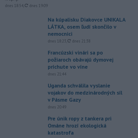
aktualizované
dnes 18:54
,
dnes 19:09
Na kúpalisku Diakovce UNIKALA
LÁTKA, osem ľudí skončilo v
nemocnici
aktualizované
dnes 18:23
,
dnes 21:38
Francúzski vinári sa po
požiaroch obávajú dymovej
príchute vo víne
dnes 21:44
Uganda schválila vyslanie
vojakov do medzinárodných síl
v Pásme Gazy
dnes 20:49
Pre únik ropy z tankera pri
Ománe hrozí ekologická
katastrofa