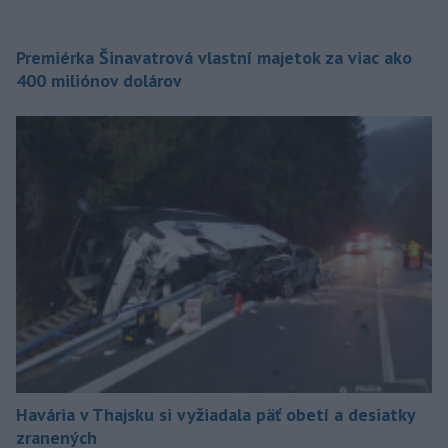
Premiérka Šinavatrová vlastní majetok za viac ako
400 miliónov dolárov
Havária v Thajsku si vyžiadala päť obetí a desiatky
zranených