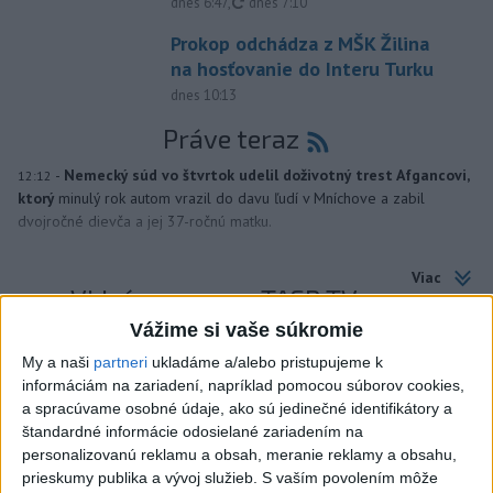
aktualizované
dnes 6:47
,
dnes 7:10
Prokop odchádza z MŠK Žilina
na hosťovanie do Interu Turku
dnes 10:13
Práve teraz
-
Nemecký súd vo štvrtok udelil doživotný trest Afgancovi,
12:12
ktorý
minulý rok autom vrazil do davu ľudí v Mníchove a zabil
dvojročné dievča a jej 37-ročnú matku.
Viac
Videá a prenosy TASR TV
Vážime si vaše súkromie
TK Ministra pôdohospodárstva SR R.
My a naši
partneri
ukladáme a/alebo pristupujeme k
Takača
informáciám na zariadení, napríklad pomocou súborov cookies,
a spracúvame osobné údaje, ako sú jedinečné identifikátory a
štandardné informácie odosielané zariadením na
Viac
personalizovanú reklamu a obsah, meranie reklamy a obsahu,
Najčítanejšie
prieskumy publika a vývoj služieb.
S vaším povolením môže