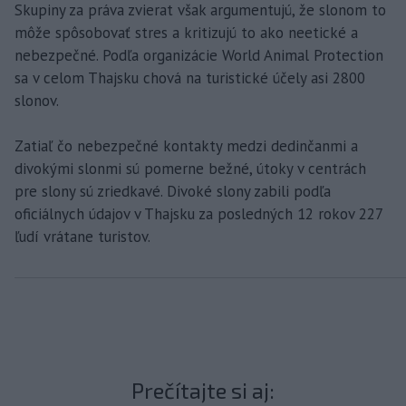
Skupiny za práva zvierat však argumentujú, že slonom to
môže spôsobovať stres a kritizujú to ako neetické a
nebezpečné. Podľa organizácie World Animal Protection
sa v celom Thajsku chová na turistické účely asi 2800
slonov.
Zatiaľ čo nebezpečné kontakty medzi dedinčanmi a
divokými slonmi sú pomerne bežné, útoky v centrách
pre slony sú zriedkavé. Divoké slony zabili podľa
oficiálnych údajov v Thajsku za posledných 12 rokov 227
ľudí vrátane turistov.
Prečítajte si aj: