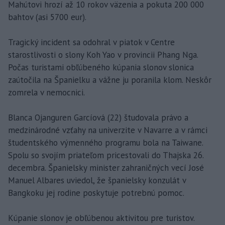
Mahútovi hrozí až 10 rokov väzenia a pokuta 200 000
bahtov (asi 5700 eur).
Tragický incident sa odohral v piatok v Centre
starostlivosti o slony Koh Yao v provincii Phang Nga.
Počas turistami obľúbeného kúpania slonov slonica
zaútočila na Španielku a vážne ju poranila klom. Neskôr
zomrela v nemocnici.
Blanca Ojanguren Garcíová (22) študovala právo a
medzinárodné vzťahy na univerzite v Navarre a v rámci
študentského výmenného programu bola na Taiwane.
Spolu so svojím priateľom pricestovali do Thajska 26.
decembra. Španielsky minister zahraničných vecí José
Manuel Albares uviedol, že španielsky konzulát v
Bangkoku jej rodine poskytuje potrebnú pomoc.
Kúpanie slonov je obľúbenou aktivitou pre turistov.