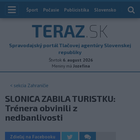
Index
Šport
Počasie
Publicistika
Slovensko
Zahranič
TERAZ
.SK
Spravodajský portál Tlačovej agentúry Slovenskej
republiky
Štvrtok
6. august 2026
Meniny má
Jozefína
< sekcia
Zahraničie
SLONICA ZABILA TURISTKU:
Trénera obvinili z
nedbanlivosti
Zdieľaj na Facebooku