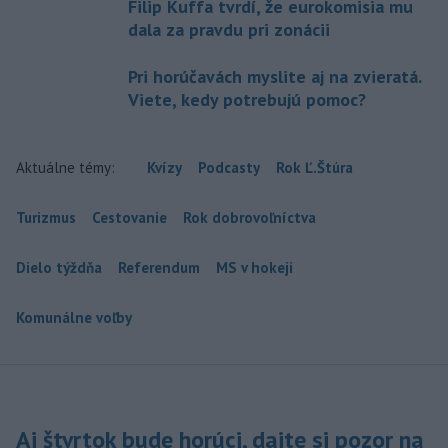
Filip Kuffa tvrdí, že eurokomisia mu
dala za pravdu pri zonácii
Pri horúčavách myslite aj na zvieratá.
Viete, kedy potrebujú pomoc?
Aktuálne témy:
Kvízy
Podcasty
Rok Ľ.Štúra
Turizmus
Cestovanie
Rok dobrovoľníctva
Dielo týždňa
Referendum
MS v hokeji
Komunálne voľby
Aj štvrtok bude horúci, dajte si pozor na