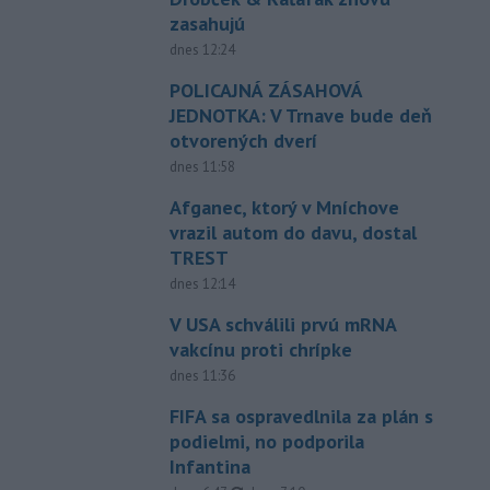
zasahujú
dnes 12:24
POLICAJNÁ ZÁSAHOVÁ
JEDNOTKA: V Trnave bude deň
otvorených dverí
dnes 11:58
Afganec, ktorý v Mníchove
vrazil autom do davu, dostal
TREST
dnes 12:14
V USA schválili prvú mRNA
vakcínu proti chrípke
dnes 11:36
FIFA sa ospravedlnila za plán s
podielmi, no podporila
Infantina