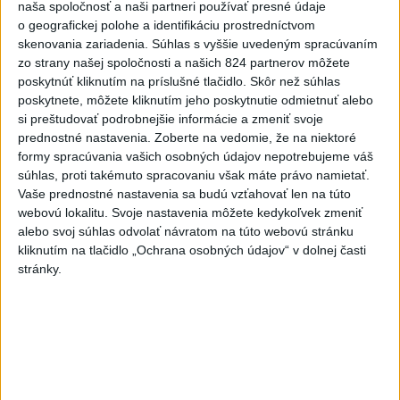
naša spoločnosť a naši partneri používať presné údaje
6h
24h
7d
o geografickej polohe a identifikáciu prostredníctvom
skenovania zariadenia. Súhlas s vyššie uvedeným spracúvaním
Český herec Vladimír Polívka odmietol
1
zo strany našej spoločnosti a našich 824 partnerov môžete
zaujímavé filmové projekty
poskytnúť kliknutím na príslušné tlačidlo. Skôr než súhlas
poskytnete, môžete kliknutím jeho poskytnutie odmietnuť alebo
2
Mesto Martin vypovedalo zmluvy na tri rozpracované
si preštudovať podrobnejšie informácie a zmeniť svoje
prednostné nastavenia.
Zoberte na vedomie, že na niektoré
investičné akcie
formy spracúvania vašich osobných údajov nepotrebujeme váš
3
Predstavitelia Mladého Hlasu podali trestné oznámenie
súhlas, proti takémuto spracovaniu však máte právo namietať.
Vaše prednostné nastavenia sa budú vzťahovať len na túto
na I. Korčoka
webovú lokalitu. Svoje nastavenia môžete kedykoľvek zmeniť
4
V Košiciach Nad jazerom začína výstavba
alebo svoj súhlas odvolať návratom na túto webovú stránku
kliknutím na tlačidlo „Ochrana osobných údajov“ v dolnej časti
chodníka,otvorili aj pumptrack
stránky.
5
ZRÁŽKA VLAKU S AUTOM V LOZORNE: Rušňovodič jej
už nedokázal zabrániť
6
Kruhová križovatka v Poprade v smere z Hozelca bude
hotová budúci rok
7