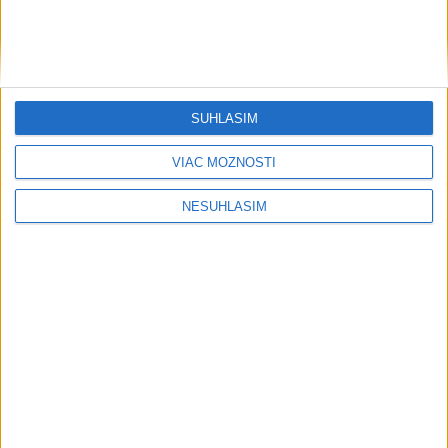
SÚHLASÍM
VIAC MOŽNOSTÍ
NESÚHLASÍM
....