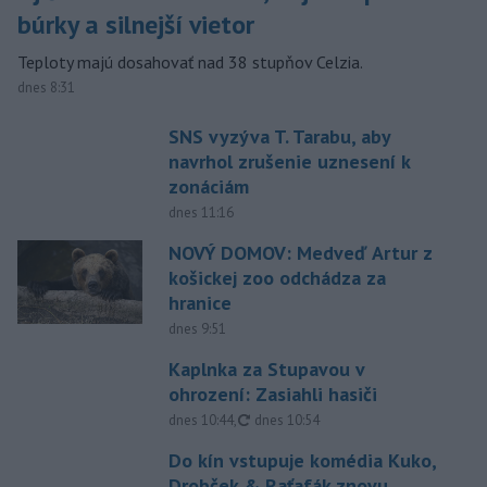
búrky a silnejší vietor
Teploty majú dosahovať nad 38 stupňov Celzia.
dnes 8:31
SNS vyzýva T. Tarabu, aby
navrhol zrušenie uznesení k
zonáciám
dnes 11:16
NOVÝ DOMOV: Medveď Artur z
košickej zoo odchádza za
hranice
dnes 9:51
Kaplnka za Stupavou v
ohrození: Zasiahli hasiči
aktualizované
dnes 10:44
,
dnes 10:54
Do kín vstupuje komédia Kuko,
Drobček & Raťafák znovu