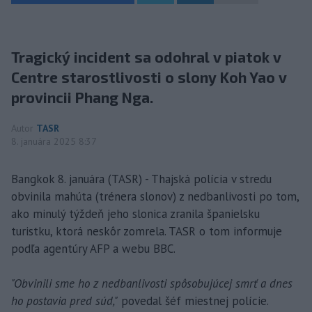
Tragický incident sa odohral v piatok v
Centre starostlivosti o slony Koh Yao v
provincii Phang Nga.
Autor
TASR
8. januára 2025 8:37
Bangkok 8. januára (TASR) - Thajská polícia v stredu
obvinila mahúta (trénera slonov) z nedbanlivosti po tom,
ako minulý týždeň jeho slonica zranila španielsku
turistku, ktorá neskôr zomrela. TASR o tom informuje
podľa agentúry AFP a webu BBC.
"Obvinili sme ho z nedbanlivosti spôsobujúcej smrť a dnes
ho postavia pred súd,"
povedal šéf miestnej polície.