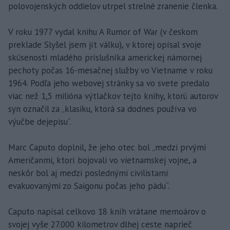
polovojenských oddielov utrpel strelné zranenie členka.
V roku 1977 vydal knihu A Rumor of War (v českom
preklade Slyšel jsem jít válku), v ktorej opísal svoje
skúsenosti mladého príslušníka americkej námornej
pechoty počas 16-mesačnej služby vo Vietname v roku
1964. Podľa jeho webovej stránky sa vo svete predalo
viac než 1,5 milióna výtlačkov tejto knihy, ktorú autorov
syn označil za „klasiku, ktorá sa dodnes používa vo
výučbe dejepisu“.
Marc Caputo doplnil, že jeho otec bol „medzi prvými
Američanmi, ktorí bojovali vo vietnamskej vojne, a
neskôr bol aj medzi poslednými civilistami
evakuovanými zo Saigonu počas jeho pádu“.
Caputo napísal celkovo 18 kníh vrátane memoárov o
svojej vyše 27.000 kilometrov dlhej ceste naprieč