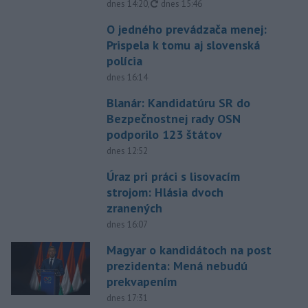
aktualizované
dnes 14:20
,
dnes 15:46
O jedného prevádzača menej:
Prispela k tomu aj slovenská
polícia
dnes 16:14
Blanár: Kandidatúru SR do
Bezpečnostnej rady OSN
podporilo 123 štátov
dnes 12:52
Úraz pri práci s lisovacím
strojom: Hlásia dvoch
zranených
dnes 16:07
Magyar o kandidátoch na post
prezidenta: Mená nebudú
prekvapením
dnes 17:31