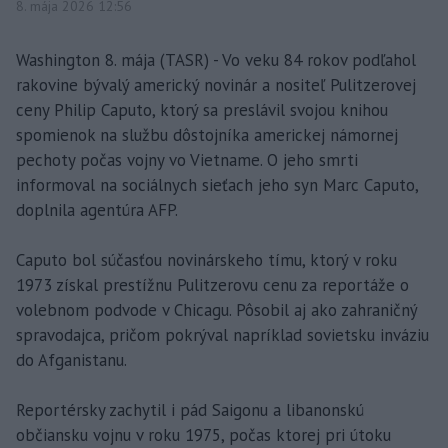
8. mája 2026 12:56
Washington 8. mája (TASR) - Vo veku 84 rokov podľahol
rakovine bývalý americký novinár a nositeľ Pulitzerovej
ceny Philip Caputo, ktorý sa preslávil svojou knihou
spomienok na službu dôstojníka americkej námornej
pechoty počas vojny vo Vietname. O jeho smrti
informoval na sociálnych sieťach jeho syn Marc Caputo,
doplnila agentúra AFP.
Caputo bol súčasťou novinárskeho tímu, ktorý v roku
1973 získal prestížnu Pulitzerovu cenu za reportáže o
volebnom podvode v Chicagu. Pôsobil aj ako zahraničný
spravodajca, pričom pokrýval napríklad sovietsku inváziu
do Afganistanu.
Reportérsky zachytil i pád Saigonu a libanonskú
občiansku vojnu v roku 1975, počas ktorej pri útoku