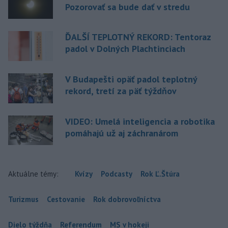
Pozorovať sa bude dať v stredu
ĎALŠÍ TEPLOTNÝ REKORD: Tentoraz
padol v Dolných Plachtinciach
V Budapešti opäť padol teplotný
rekord, tretí za päť týždňov
VIDEO: Umelá inteligencia a robotika
pomáhajú už aj záchranárom
Aktuálne témy:
Kvízy
Podcasty
Rok Ľ.Štúra
Turizmus
Cestovanie
Rok dobrovoľníctva
Dielo týždňa
Referendum
MS v hokeji