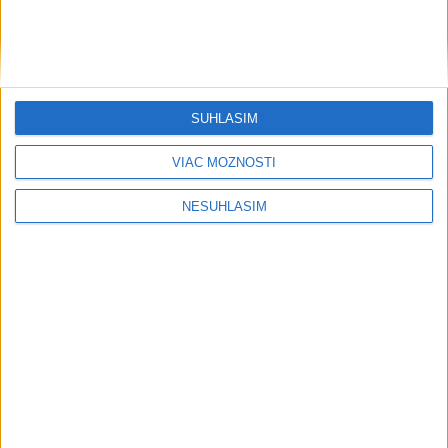
SÚHLASÍM
VIAC MOŽNOSTÍ
NESÚHLASÍM
....