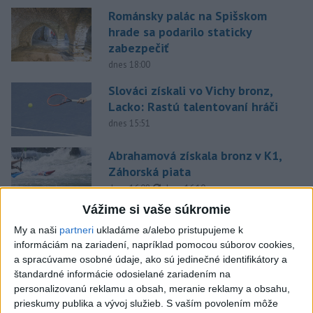
Románsky palác na Spišskom
hrade sa podarilo staticky
zabezpečiť
dnes 18:00
Slováci získali vo Vichy bronz,
Lacko: Rastú talentovaní hráči
dnes 15:51
Abrahamová získala bronz v K1,
Záhorská piata
aktualizované
dnes 16:08
,
dnes 16:10
Vážime si vaše súkromie
Práve teraz
My a naši
partneri
ukladáme a/alebo pristupujeme k
-
Slovenská polícia prispela k objasneniu prípadu
informáciám na zariadení, napríklad pomocou súborov cookies,
16:08
prevádzačstva,
ktorý sa podarilo ukončiť právoplatným odsúdením
a spracúvame osobné údaje, ako sú jedinečné identifikátory a
páchateľa v Maďarsku.
štandardné informácie odosielané zariadením na
personalizovanú reklamu a obsah, meranie reklamy a obsahu,
prieskumy publika a vývoj služieb.
S vaším povolením môže
Viac