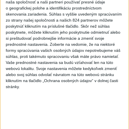
naša spoločnosť a naši partneri používať presné údaje
Videá a prenosy TASR TV
o geografickej polohe a identifikáciu prostredníctvom
skenovania zariadenia. Súhlas s vyššie uvedeným spracúvaním
Deväť Slovákov zabojuje na ME v Paríži
zo strany našej spoločnosti a našich 824 partnerov môžete
o čo najlepšie výsledky
poskytnúť kliknutím na príslušné tlačidlo. Skôr než súhlas
poskytnete, môžete kliknutím jeho poskytnutie odmietnuť alebo
si preštudovať podrobnejšie informácie a zmeniť svoje
Viac
prednostné nastavenia.
Zoberte na vedomie, že na niektoré
Najčítanejšie
formy spracúvania vašich osobných údajov nepotrebujeme váš
súhlas, proti takémuto spracovaniu však máte právo namietať.
6h
24h
7d
Vaše prednostné nastavenia sa budú vzťahovať len na túto
webovú lokalitu. Svoje nastavenia môžete kedykoľvek zmeniť
POŽIAR V SLOVNAFTE: Došlo k narušeniu
1
alebo svoj súhlas odvolať návratom na túto webovú stránku
jednej z nádrží
kliknutím na tlačidlo „Ochrana osobných údajov“ v dolnej časti
stránky.
2
Horúčavy vystriedajú búrky: Výstrahy vydali vo viacerých
okresoch
3
POŽIAR PRI BRATISLAVE: Plamene pohltili skládku
odpadu
4