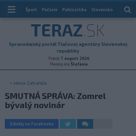
Index
Šport
Počasie
Publicistika
Slovensko
Zahranič
TERAZ
.SK
Spravodajský portál Tlačovej agentúry Slovenskej
republiky
Piatok
7. august 2026
Meniny má
Štefánia
< sekcia
Zahraničie
SMUTNÁ SPRÁVA: Zomrel
bývalý novinár
Zdieľaj na Facebooku