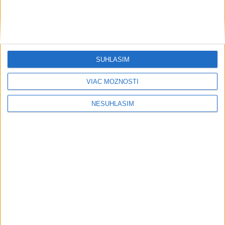
svetovej konkurencii je výborné
Šport
SÚHLASÍM
VIAC MOŽNOSTÍ
NESÚHLASÍM
....
....