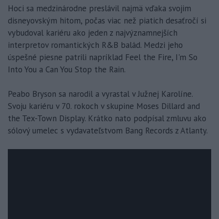
Hoci sa medzinárodne preslávil najmä vďaka svojim
disneyovským hitom, počas viac než piatich desaťročí si
vybudoval kariéru ako jeden z najvýznamnejších
interpretov romantických R&B balád. Medzi jeho
úspešné piesne patrili napríklad Feel the Fire, I'm So
Into You a Can You Stop the Rain.
Peabo Bryson sa narodil a vyrastal v Južnej Karolíne.
Svoju kariéru v 70. rokoch v skupine Moses Dillard and
the Tex-Town Display. Krátko nato podpísal zmluvu ako
sólový umelec s vydavateľstvom Bang Records z Atlanty.