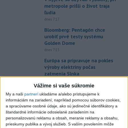
metropole prišli o život traja
ľudia
dnes 7:17
Bloomberg: Pentagón chce
urobiť prvé testy systému
Golden Dome
dnes 7:15
Európa sa pripravuje na pokles
výroby elektriny počas
zatmenia Slnka
dnes 7:08
Vážime si vaše súkromie
Čína sa chystá na tajfún
My a naši
partneri
ukladáme a/alebo pristupujeme k
Dolphin, zatvára školy a
informáciám na zariadení, napríklad pomocou súborov cookies,
turistické atrakcie
a spracúvame osobné údaje, ako sú jedinečné identifikátory a
dnes 7:03
štandardné informácie odosielané zariadením na
personalizovanú reklamu a obsah, meranie reklamy a obsahu,
Gymerská štvrtá vo finále na
prieskumy publika a vývoj služieb.
S vaším povolením môže