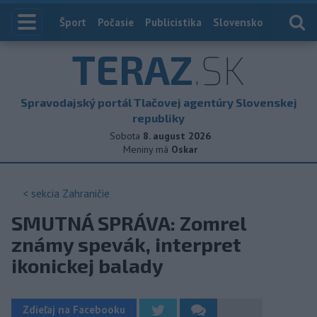
Index
Šport
Počasie
Publicistika
Slovensko
Zahranič
TERAZ
.SK
Spravodajský portál Tlačovej agentúry Slovenskej
republiky
Sobota
8. august 2026
Meniny má
Oskar
< sekcia
Zahraničie
SMUTNÁ SPRÁVA: Zomrel
známy spevák, interpret
ikonickej balady
Zdieľaj na Facebooku