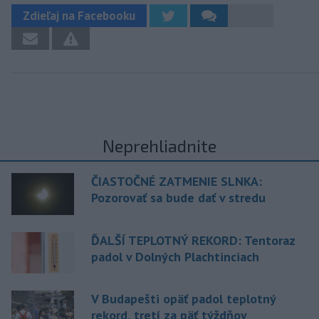
Zdieľaj na Facebooku
Neprehliadnite
ČIASTOČNÉ ZATMENIE SLNKA:
Pozorovať sa bude dať v stredu
ĎALŠÍ TEPLOTNÝ REKORD: Tentoraz
padol v Dolných Plachtinciach
V Budapešti opäť padol teplotný
rekord, tretí za päť týždňov