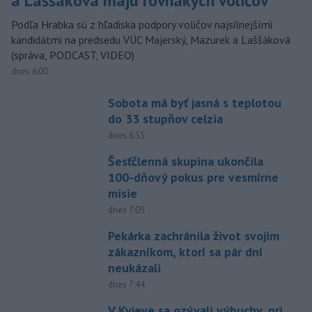
a Laššáková majú rovnakých voličov
Podľa Hrabka sú z hľadiska podpory voličov najsilnejšími
kandidátmi na predsedu VÚC Majerský, Mazurek a Laššáková
(správa, PODCAST, VIDEO)
dnes 6:00
Sobota má byť jasná s teplotou
do 33 stupňov celzia
dnes 6:55
Šesťčlenná skupina ukončila
100-dňový pokus pre vesmírne
misie
dnes 7:05
Pekárka zachránila život svojim
zákazníkom, ktorí sa pár dní
neukázali
dnes 7:44
V Kyjeve sa ozývali výbuchy, pri