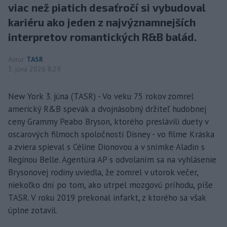
viac než piatich desaťročí si vybudoval
kariéru ako jeden z najvýznamnejších
interpretov romantických R&B balád.
Autor
TASR
3. júna 2026 8:29
New York 3. júna (TASR) - Vo veku 75 rokov zomrel
americký R&B spevák a dvojnásobný držiteľ hudobnej
ceny Grammy Peabo Bryson, ktorého preslávili duety v
oscarových filmoch spoločnosti Disney - vo filme Kráska
a zviera spieval s Céline Dionovou a v snímke Aladin s
Reginou Belle. Agentúra AP s odvolaním sa na vyhlásenie
Brysonovej rodiny uviedla, že zomrel v utorok večer,
niekoľko dní po tom, ako utrpel mozgovú príhodu, píše
TASR. V roku 2019 prekonal infarkt, z ktorého sa však
úplne zotavil.