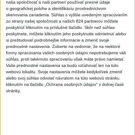
400 m: Nechcela som tomu
naša spoločnosť a naši partneri používať presné údaje
veriť
o geografickej polohe a identifikáciu prostredníctvom
dnes 9:00
skenovania zariadenia. Súhlas s vyššie uvedeným spracúvaním
zo strany našej spoločnosti a našich 824 partnerov môžete
Slováci prehrali v semifinále s
poskytnúť kliknutím na príslušné tlačidlo. Skôr než súhlas
USA 2:5, o bronz proti Fínsku
poskytnete, môžete kliknutím jeho poskytnutie odmietnuť alebo
dnes 7:21
si preštudovať podrobnejšie informácie a zmeniť svoje
prednostné nastavenia.
Zoberte na vedomie, že na niektoré
Práve teraz
formy spracúvania vašich osobných údajov nepotrebujeme váš
súhlas, proti takémuto spracovaniu však máte právo namietať.
-
Slovenským firmám naďalej chýbajú pracovníci s
09:40
Vaše prednostné nastavenia sa budú vzťahovať len na túto
konkrétnymi zručnosťami
pričom digitalizácia, automatizácia a AI
webovú lokalitu. Svoje nastavenia môžete kedykoľvek zmeniť
menia obsah tradičných pozícií a vytvárajú nové profesie. Účinným
alebo svoj súhlas odvolať návratom na túto webovú stránku
riešením na prepojenie potrieb trhu práce s pracovnou silou môže
kliknutím na tlačidlo „Ochrana osobných údajov“ v dolnej časti
byť rekvalifikácia.
stránky.
Viac
Videá a prenosy TASR TV
Deväť Slovákov zabojuje na ME v Paríži
o čo najlepšie výsledky