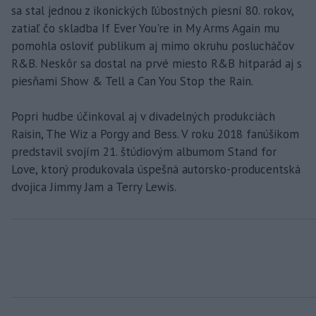
sa stal jednou z ikonických ľúbostných piesní 80. rokov,
zatiaľ čo skladba If Ever You're in My Arms Again mu
pomohla osloviť publikum aj mimo okruhu poslucháčov
R&B. Neskôr sa dostal na prvé miesto R&B hitparád aj s
piesňami Show & Tell a Can You Stop the Rain.
Popri hudbe účinkoval aj v divadelných produkciách
Raisin, The Wiz a Porgy and Bess. V roku 2018 fanúšikom
predstavil svojím 21. štúdiovým albumom Stand for
Love, ktorý produkovala úspešná autorsko-producentská
dvojica Jimmy Jam a Terry Lewis.