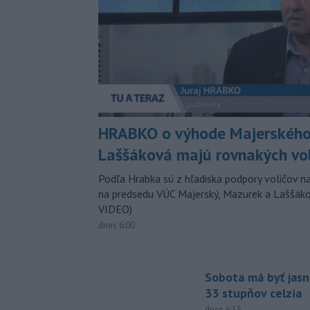
HRABKO o výhode Majerského
Laššáková majú rovnakých vo
Podľa Hrabka sú z hľadiska podpory voličov na
na predsedu VÚC Majerský, Mazurek a Laššák
VIDEO)
dnes 6:00
Sobota má byť jasn
33 stupňov celzia
dnes 6:55