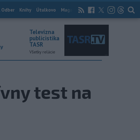
 Odber
Knihy
Útulkovo
Magazín
News Now
Archív
TASR
Televízna
publicistika
TASR
ky
Všetky relácie
ívny test na