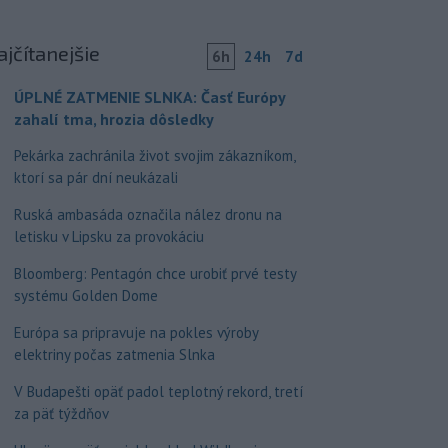
ajčítanejšie
6h
24h
7d
ÚPLNÉ ZATMENIE SLNKA: Časť Európy
zahalí tma, hrozia dôsledky
Pekárka zachránila život svojim zákazníkom,
ktorí sa pár dní neukázali
Ruská ambasáda označila nález dronu na
letisku v Lipsku za provokáciu
Bloomberg: Pentagón chce urobiť prvé testy
systému Golden Dome
Európa sa pripravuje na pokles výroby
elektriny počas zatmenia Slnka
V Budapešti opäť padol teplotný rekord, tretí
za päť týždňov