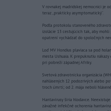
V rovnakej madridskej nemocnici je od
teraz „prakticky asymptomatický“.
Podľa protokolu stanoveného zdravot
izolácie 13 cestujúcich tak, aby mohl
opatrení vychádzať do spoločných ne
Loď MV Hondius plaviaca sa pod holand
mesta Ushuaia. K prepuknutiu nákazy 
pri pobreží západnej Afriky.
Svetová zdravotnícka organizácia (WH
nahlásených 12 podozrivých alebo po
troch úmrtí; od 2. mája neboli hlásen
Hantavírusy šíria hlodavce. Neexistuje
závažné infekčné ochorenia hantavír