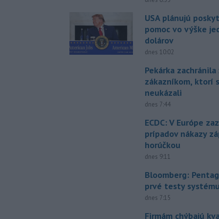
USA plánujú posky
pomoc vo výške jed
dolárov
dnes 10:02
Pekárka zachránila 
zákazníkom, ktorí s
neukázali
dnes 7:44
ECDC: V Európe za
prípadov nákazy z
horúčkou
dnes 9:11
Bloomberg: Pentag
prvé testy systém
dnes 7:15
Firmám chýbajú kval