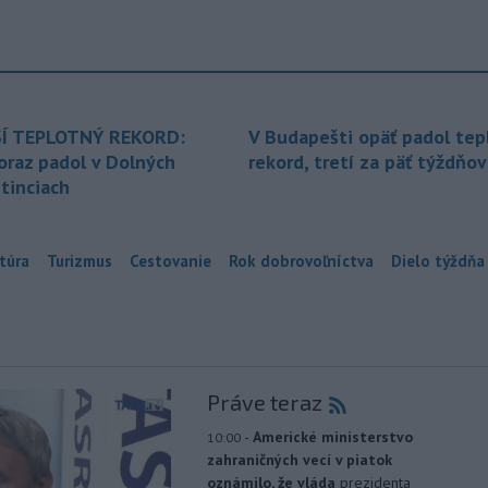
Í TEPLOTNÝ REKORD:
V Budapešti opäť padol tep
oraz padol v Dolných
rekord, tretí za päť týždňov
tinciach
túra
Turizmus
Cestovanie
Rok dobrovoľníctva
Dielo týždňa
Práve teraz
-
Americké ministerstvo
10:00
zahraničných vecí v piatok
oznámilo, že vláda
prezidenta