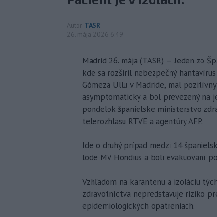
Autor
TASR
26. mája 2026 6:49
Madrid 26. mája (TASR) — Jeden zo Špan
kde sa rozšíril nebezpečný hantavírus
Gómeza Ullu v Madride, mal pozitívny 
asymptomatický a bol prevezený na je
pondelok španielske ministerstvo zdr
telerozhlasu RTVE a agentúry AFP.
Ide o druhý prípad medzi 14 španielsk
lode MV Hondius a boli evakuovaní po 
Vzhľadom na karanténu a izoláciu tých
zdravotníctva nepredstavuje riziko p
epidemiologických opatreniach.