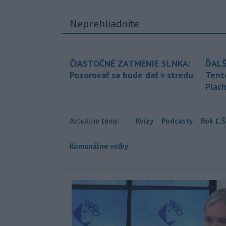
Neprehliadnite
ČIASTOČNÉ ZATMENIE SLNKA:
ĎALŠ
Pozorovať sa bude dať v stredu
Tent
Plach
Aktuálne témy:
Kvízy
Podcasty
Rok Ľ.Š
Komunálne voľby