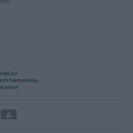
FRS).
trajú po
och hantavírusu,
jú pasce