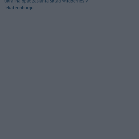
Ukrajina opäť zasiahla sklad Wildberries v
Jekaterinburgu