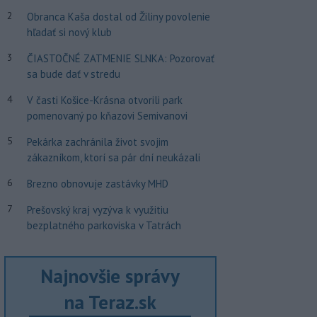
2
Obranca Kaša dostal od Žiliny povolenie
hľadať si nový klub
3
ČIASTOČNÉ ZATMENIE SLNKA: Pozorovať
sa bude dať v stredu
4
V časti Košice-Krásna otvorili park
pomenovaný po kňazovi Semivanovi
5
Pekárka zachránila život svojim
zákazníkom, ktorí sa pár dní neukázali
6
Brezno obnovuje zastávky MHD
7
Prešovský kraj vyzýva k využitiu
bezplatného parkoviska v Tatrách
Najnovšie správy
na Teraz.sk