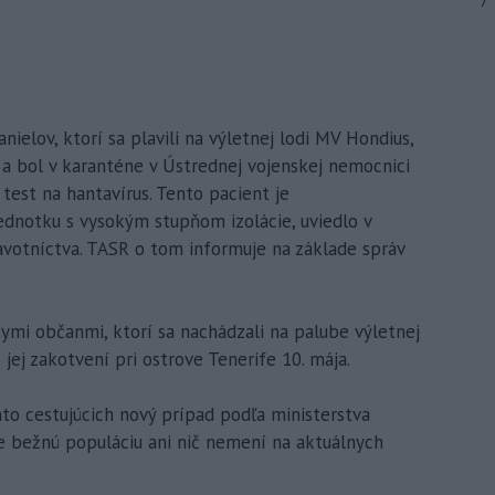
7
ielov, ktorí sa plavili na výletnej lodi MV Hondius,
 a bol v karanténe v Ústrednej vojenskej nemocnici
test na hantavírus. Tento pacient je
dnotku s vysokým stupňom izolácie, uviedlo v
avotníctva. TASR o tom informuje na základe správ
ymi občanmi, ktorí sa nachádzali na palube výletnej
jej zakotvení pri ostrove Tenerife 10. mája.
to cestujúcich nový prípad podľa ministerstva
re bežnú populáciu ani nič nemení na aktuálnych