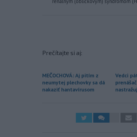
renálnym (obličkovým) syndrómom (H
Prečítajte si aj:
MEČOCHOVÁ: Aj pitím z
Vedci pá
neumytej plechovky sa dá
prenášač
nakaziť hantavírusom
nastražu