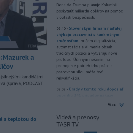
Donalda Trumpa plánuje Kolumbii
poskytnúť miliardu dolárov na pomoc
v oblasti bezpečnosti.
-
Slovenským firmám naďalej
09:40
chýbajú pracovníci s konkrétnymi
zručnosťami
pričom digitalizácia,
automatizácia a AI menia obsah
tradičných pozícií a vytvárajú nové
:Mazurek a
profesie. Účinným riešením na
ličov
prepojenie potrieb trhu práce s
pracovnou silou môže byť
jsilnejšími kandidátmi
rekvalifikácia.
ová (správa, PODCAST,
-
Úrady v tomto roku doposiaľ
09:09
potvrdili 241 prípadov nákazy
západonílskou horúčkou po celej
Viac
Európe. Uvádza to týždenná správa,
ktorú v piatok zverejnilo Európske
Videá a prenosy
á s teplotou do
centrum pre prevenciu a kontrolu
TASR TV
chorôb (ECDC).241 prípadov nákazy
západonílskou