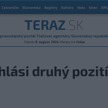
Zahraničie
Ekonomika
Regióny
Kultúra
Veda
Krimi
XML
TERAZ
.SK
pravodajský portál Tlačovej agentúry Slovenskej republi
Sobota
8. august 2026
Meniny má
Oskar
hlási druhý pozit