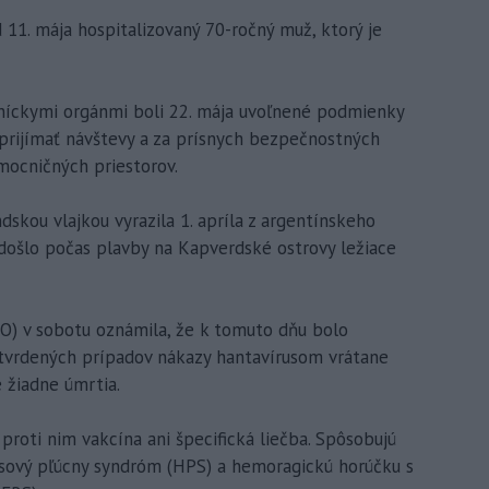
 11. mája hospitalizovaný 70-ročný muž, ktorý je
níckymi orgánmi boli 22. mája uvoľnené podmienky
i prijímať návštevy a za prísnych bezpečnostných
mocničných priestorov.
skou vlajkou vyrazila 1. apríla z argentínskeho
došlo počas plavby na Kapverdské ostrovy ležiace
O) v sobotu oznámila, že k tomuto dňu bolo
tvrdených prípadov nákazy hantavírusom vrátane
é žiadne úmrtia.
 proti nim vakcína ani špecifická liečba. Spôsobujú
usový pľúcny syndróm (HPS) a hemoragickú horúčku s