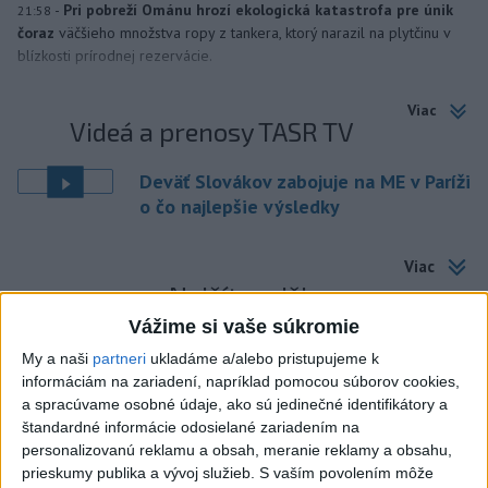
-
Pri pobreží Ománu hrozí ekologická katastrofa pre únik
21:58
čoraz
väčšieho množstva ropy z tankera, ktorý narazil na plytčinu v
blízkosti prírodnej rezervácie.
Viac
Videá a prenosy TASR TV
Deväť Slovákov zabojuje na ME v Paríži
o čo najlepšie výsledky
Viac
Najčítanejšie
Vážime si vaše súkromie
6h
24h
7d
My a naši
partneri
ukladáme a/alebo pristupujeme k
informáciám na zariadení, napríklad pomocou súborov cookies,
ÚPLNÉ ZATMENIE SLNKA: Časť Európy
1
a spracúvame osobné údaje, ako sú jedinečné identifikátory a
zahalí tma, hrozia dôsledky
štandardné informácie odosielané zariadením na
personalizovanú reklamu a obsah, meranie reklamy a obsahu,
2
Kruhová križovatka v Poprade v smere z Hozelca bude
prieskumy publika a vývoj služieb.
S vaším povolením môže