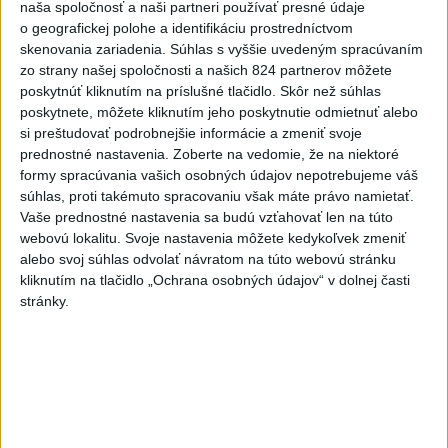
hotová budúci rok
naša spoločnosť a naši partneri používať presné údaje
o geografickej polohe a identifikáciu prostredníctvom
3
V Košiciach Nad jazerom začína výstavba
skenovania zariadenia. Súhlas s vyššie uvedeným spracúvaním
chodníka,otvorili aj pumptrack
zo strany našej spoločnosti a našich 824 partnerov môžete
poskytnúť kliknutím na príslušné tlačidlo. Skôr než súhlas
4
Afganec, ktorý v Mníchove vrazil autom do davu, dostal
poskytnete, môžete kliknutím jeho poskytnutie odmietnuť alebo
TREST
si preštudovať podrobnejšie informácie a zmeniť svoje
prednostné nastavenia.
Zoberte na vedomie, že na niektoré
5
ĎALŠÍ TEPLOTNÝ REKORD: Tentoraz padol v Dolných
formy spracúvania vašich osobných údajov nepotrebujeme váš
Plachtinciach
súhlas, proti takémuto spracovaniu však máte právo namietať.
Vaše prednostné nastavenia sa budú vzťahovať len na túto
6
Na kúpalisku Diakovce UNIKALA LÁTKA, osem ľudí
webovú lokalitu. Svoje nastavenia môžete kedykoľvek zmeniť
skončilo v nemocnici
alebo svoj súhlas odvolať návratom na túto webovú stránku
kliknutím na tlačidlo „Ochrana osobných údajov“ v dolnej časti
7
Mesto Martin vypovedalo zmluvy na tri rozpracované
stránky.
investičné akcie
Najnovšie správy na Teraz.sk
Vyhlásenia