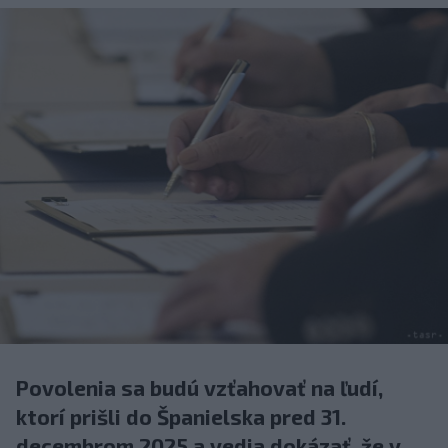
Povolenia sa budú vzťahovať na ľudí,
ktorí prišli do Španielska pred 31.
decembrom 2025 a vedia dokázať, že v