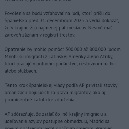
Povolenia sa budú vzťahovať na ľudí, ktorí prišli do
Španielska pred 31. decembrom 2025 a vedia dokázať,
že v krajine žijú najmenej päť mesiacov. Nesmú mať
zároveň záznam v registri trestov.
Opatrenie by mohlo pomôcť 500.000 až 800.000 ľuďom.
Mnohí sú imigranti z Latinskej Ameriky alebo Afriky,
ktorí pracujú v poľnohospodárstve, cestovnom ruchu
alebo službách.
Tento krok španielskej vlády podľa AP privítali stovky
organizácií bojujúcich za práva migrantov, ako aj
prominentné katolícke združenia.
AP zdôrazňuje, že zatiaľ čo iné krajiny imigráciu a
udeľovanie azylov postupne obmedzujú, Madrid sa
novým opatrením vydal opačným smerom. Premiér