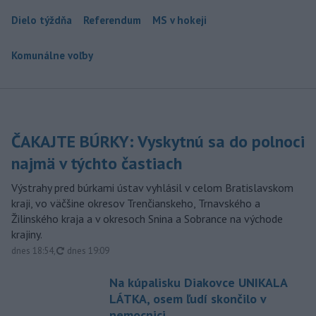
Dielo týždňa
Referendum
MS v hokeji
Komunálne voľby
ČAKAJTE BÚRKY: Vyskytnú sa do polnoci
najmä v týchto častiach
Výstrahy pred búrkami ústav vyhlásil v celom Bratislavskom
kraji, vo väčšine okresov Trenčianskeho, Trnavského a
Žilinského kraja a v okresoch Snina a Sobrance na východe
krajiny.
aktualizované
dnes 18:54
,
dnes 19:09
Na kúpalisku Diakovce UNIKALA
LÁTKA, osem ľudí skončilo v
nemocnici