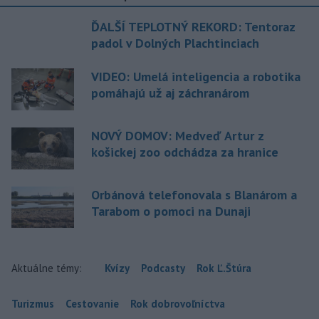
ĎALŠÍ TEPLOTNÝ REKORD: Tentoraz
padol v Dolných Plachtinciach
VIDEO: Umelá inteligencia a robotika
pomáhajú už aj záchranárom
NOVÝ DOMOV: Medveď Artur z
košickej zoo odchádza za hranice
Orbánová telefonovala s Blanárom a
Tarabom o pomoci na Dunaji
Aktuálne témy:
Kvízy
Podcasty
Rok Ľ.Štúra
Turizmus
Cestovanie
Rok dobrovoľníctva