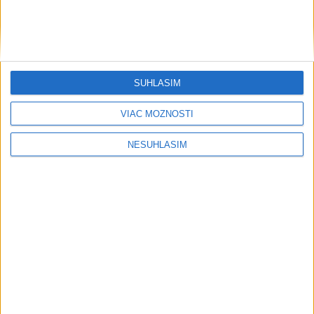
SÚHLASÍM
VIAC MOŽNOSTÍ
NESÚHLASÍM
....