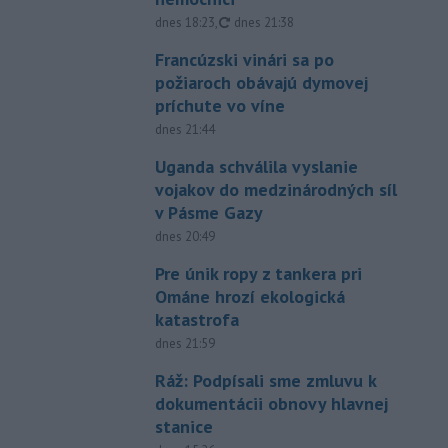
aktualizované
dnes 18:23
,
dnes 21:38
Francúzski vinári sa po
požiaroch obávajú dymovej
príchute vo víne
dnes 21:44
Uganda schválila vyslanie
vojakov do medzinárodných síl
v Pásme Gazy
dnes 20:49
Pre únik ropy z tankera pri
Ománe hrozí ekologická
katastrofa
dnes 21:59
Ráž: Podpísali sme zmluvu k
dokumentácii obnovy hlavnej
stanice