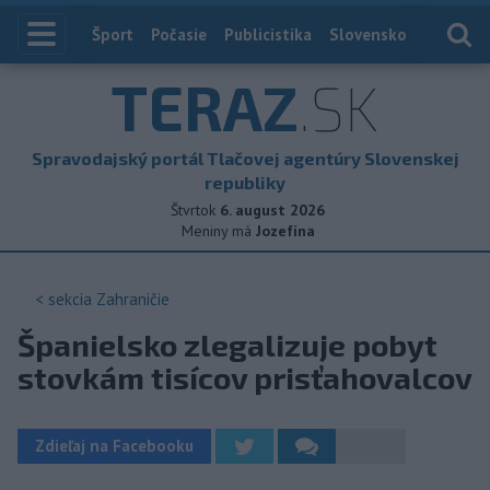
Index
Šport
Počasie
Publicistika
Slovensko
Zahranič
TERAZ
.SK
Spravodajský portál Tlačovej agentúry Slovenskej
republiky
Štvrtok
6. august 2026
Meniny má
Jozefína
< sekcia
Zahraničie
Španielsko zlegalizuje pobyt
stovkám tisícov prisťahovalcov
Zdieľaj na Facebooku