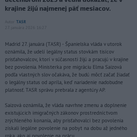
krajine žijú najmenej päť mesiacov.
Autor
TASR
27. januára 2026 16:27
Madrid 27. januára (TASR) - Španielska vláda v utorok
oznámila, že udelí legálny status stovkám tisícov
prisťahovalcov, ktorí v súčasnosti žijú a pracujú v krajine
bez povolenia. Ministerka pre migráciu Elma Saizová
podľa vlastných slov očakáva, že budú môcť začať žiadať
o legálny status od apríla, keď nariadenie nadobudne
platnosť. TASR správu prebrala z agentúry AP.
Saizová oznámila, že vláda navrhne zmenu a doplnenie
existujúcich imigračných zákonov prostredníctvom
zrýchleného konania, aby prisťahovalci bez povolenia
získali legálne povolenie na pobyt na dobu až jedného
roka, ako aj povolenie na prácu.