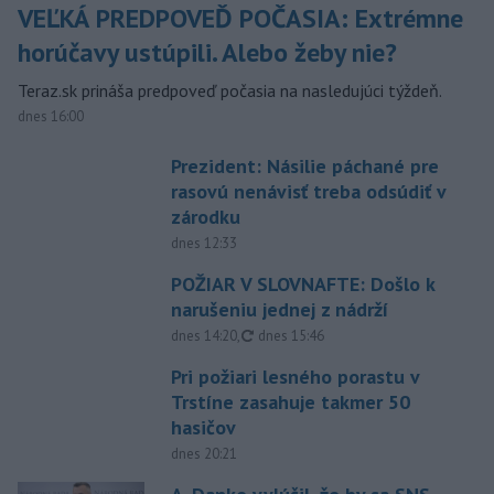
VEĽKÁ PREDPOVEĎ POČASIA: Extrémne
horúčavy ustúpili. Alebo žeby nie?
Teraz.sk prináša predpoveď počasia na nasledujúci týždeň.
dnes 16:00
Prezident: Násilie páchané pre
rasovú nenávisť treba odsúdiť v
zárodku
dnes 12:33
POŽIAR V SLOVNAFTE: Došlo k
narušeniu jednej z nádrží
aktualizované
dnes 14:20
,
dnes 15:46
Pri požiari lesného porastu v
Trstíne zasahuje takmer 50
hasičov
dnes 20:21