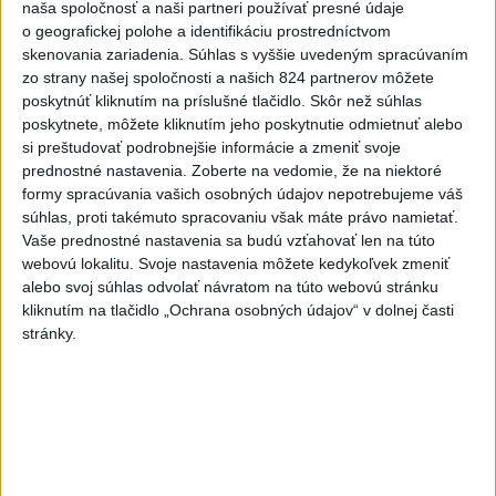
naša spoločnosť a naši partneri používať presné údaje
o geografickej polohe a identifikáciu prostredníctvom
6h
24h
7d
skenovania zariadenia. Súhlas s vyššie uvedeným spracúvaním
zo strany našej spoločnosti a našich 824 partnerov môžete
POŽIAR V SLOVNAFTE: Došlo k narušeniu
1
poskytnúť kliknutím na príslušné tlačidlo. Skôr než súhlas
jednej z nádrží
poskytnete, môžete kliknutím jeho poskytnutie odmietnuť alebo
si preštudovať podrobnejšie informácie a zmeniť svoje
2
Horúčavy vystriedajú búrky: Výstrahy vydali vo viacerých
prednostné nastavenia.
Zoberte na vedomie, že na niektoré
formy spracúvania vašich osobných údajov nepotrebujeme váš
okresoch
súhlas, proti takémuto spracovaniu však máte právo namietať.
3
ČIASTOČNÉ ZATMENIE SLNKA: Pozorovať sa bude dať v
Vaše prednostné nastavenia sa budú vzťahovať len na túto
webovú lokalitu. Svoje nastavenia môžete kedykoľvek zmeniť
stredu
alebo svoj súhlas odvolať návratom na túto webovú stránku
4
V časti Košice-Krásna otvorili park pomenovaný po
kliknutím na tlačidlo „Ochrana osobných údajov“ v dolnej časti
stránky.
kňazovi Semivanovi
5
VEĽKÁ PREDPOVEĎ POČASIA: Extrémne horúčavy
ustúpili. Alebo žeby nie?
6
ÚPLNÉ ZATMENIE SLNKA: Časť Európy zahalí tma,
hrozia dôsledky