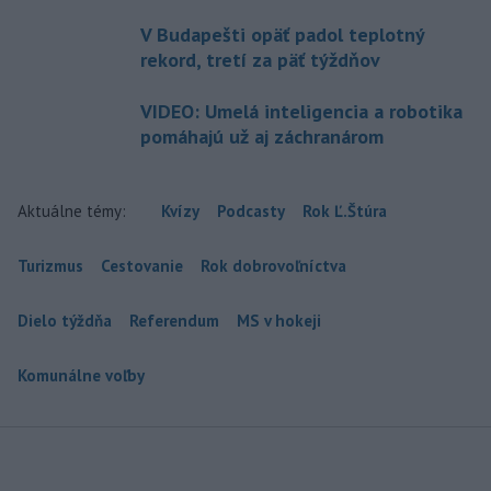
V Budapešti opäť padol teplotný
rekord, tretí za päť týždňov
VIDEO: Umelá inteligencia a robotika
pomáhajú už aj záchranárom
Aktuálne témy:
Kvízy
Podcasty
Rok Ľ.Štúra
Turizmus
Cestovanie
Rok dobrovoľníctva
Dielo týždňa
Referendum
MS v hokeji
Komunálne voľby