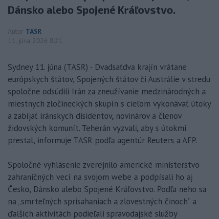
Dánsko alebo Spojené Kráľovstvo.
Autor
TASR
11. júna 2026 8:21
Sydney 11. júna (TASR) - Dvadsaťdva krajín vrátane
európskych štátov, Spojených štátov či Austrálie v stredu
spoločne odsúdili Irán za zneužívanie medzinárodných a
miestnych zločineckých skupín s cieľom vykonávať útoky
a zabíjať iránskych disidentov, novinárov a členov
židovských komunít. Teherán vyzvali, aby s útokmi
prestal, informuje TASR podľa agentúr Reuters a AFP.
Spoločné vyhlásenie zverejnilo americké ministerstvo
zahraničných vecí na svojom webe a podpísali ho aj
Česko, Dánsko alebo Spojené Kráľovstvo. Podľa neho sa
na „smrteľných sprisahaniach a zlovestných činoch“ a
ďalších aktivitách podieľali spravodajské služby