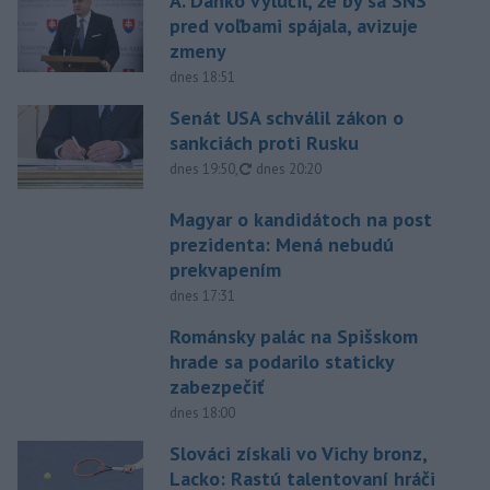
A. Danko vylúčil, že by sa SNS
pred voľbami spájala, avizuje
zmeny
dnes 18:51
Senát USA schválil zákon o
sankciách proti Rusku
aktualizované
dnes 19:50
,
dnes 20:20
Magyar o kandidátoch na post
prezidenta: Mená nebudú
prekvapením
dnes 17:31
Románsky palác na Spišskom
hrade sa podarilo staticky
zabezpečiť
dnes 18:00
Slováci získali vo Vichy bronz,
Lacko: Rastú talentovaní hráči