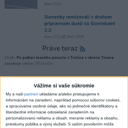
dnes 15:51
Slovenky remizovali v druhom
prípravnom dueli so Slovinkami
2:2
aktualizované
dnes 17:13
,
dnes 19:45
Práve teraz
-
Pri požiari lesného porastu v Trstíne v okrese Trnava
20:18
zasahuje
takmer 50 hasičov.
Viac
Videá a prenosy TASR TV
Vážime si vaše súkromie
My a naši
partneri
ukladáme a/alebo pristupujeme k
Deväť Slovákov zabojuje na ME v Paríži
informáciám na zariadení, napríklad pomocou súborov cookies,
o čo najlepšie výsledky
a spracúvame osobné údaje, ako sú jedinečné identifikátory a
štandardné informácie odosielané zariadením na
personalizovanú reklamu a obsah, meranie reklamy a obsahu,
Viac
prieskumy publika a vývoj služieb.
S vaším povolením môže
Najčítanejšie