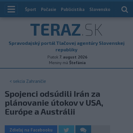
Index
Šport
Počasie
Publicistika
Slovensko
Zahranič
TERAZ
.SK
Spravodajský portál Tlačovej agentúry Slovenskej
republiky
Piatok
7. august 2026
Meniny má
Štefánia
< sekcia
Zahraničie
Spojenci odsúdili Irán za
plánovanie útokov v USA,
Európe a Austrálii
Zdieľaj na Facebooku