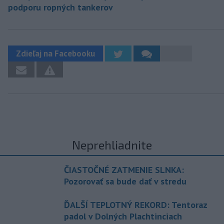
podporu ropných tankerov
Zdieľaj na Facebooku
Neprehliadnite
ČIASTOČNÉ ZATMENIE SLNKA:
Pozorovať sa bude dať v stredu
ĎALŠÍ TEPLOTNÝ REKORD: Tentoraz
padol v Dolných Plachtinciach