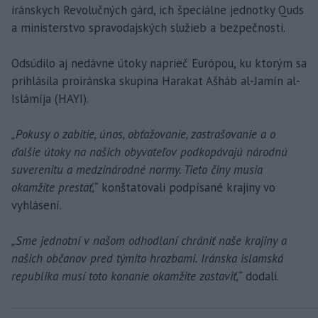
iránskych Revolučných gárd, ich špeciálne jednotky Quds
a ministerstvo spravodajských služieb a bezpečnosti.
Odsúdilo aj nedávne útoky naprieč Európou, ku ktorým sa
prihlásila proiránska skupina Harakat Ašháb al-Jamín al-
Islámíja (HAYI).
„Pokusy o zabitie, únos, obťažovanie, zastrašovanie a o
ďalšie útoky na našich obyvateľov podkopávajú národnú
suverenitu a medzinárodné normy. Tieto činy musia
okamžite prestať,“
konštatovali podpísané krajiny vo
vyhlásení.
„Sme jednotní v našom odhodlaní chrániť naše krajiny a
našich občanov pred týmito hrozbami. Iránska islamská
republika musí toto konanie okamžite zastaviť,“
dodali.