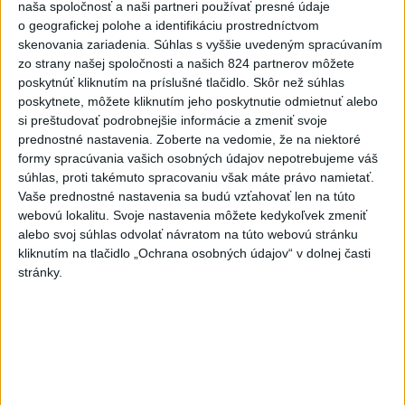
naša spoločnosť a naši partneri používať presné údaje
o geografickej polohe a identifikáciu prostredníctvom
Zdieľaj na Facebooku
skenovania zariadenia. Súhlas s vyššie uvedeným spracúvaním
zo strany našej spoločnosti a našich 824 partnerov môžete
poskytnúť kliknutím na príslušné tlačidlo. Skôr než súhlas
poskytnete, môžete kliknutím jeho poskytnutie odmietnuť alebo
si preštudovať podrobnejšie informácie a zmeniť svoje
prednostné nastavenia.
Zoberte na vedomie, že na niektoré
formy spracúvania vašich osobných údajov nepotrebujeme váš
súhlas, proti takémuto spracovaniu však máte právo namietať.
Vaše prednostné nastavenia sa budú vzťahovať len na túto
Neprehliadnite
webovú lokalitu. Svoje nastavenia môžete kedykoľvek zmeniť
alebo svoj súhlas odvolať návratom na túto webovú stránku
ĎALŠÍ TEPLOTNÝ REKORD: Tentoraz
kliknutím na tlačidlo „Ochrana osobných údajov“ v dolnej časti
padol v Dolných Plachtinciach
stránky.
V Budapešti opäť padol teplotný
rekord, tretí za päť týždňov
VIDEO: Umelá inteligencia a robotika
pomáhajú už aj záchranárom