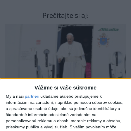
Prečítajte si aj:
Vážime si vaše súkromie
My a naši
partneri
ukladáme a/alebo pristupujeme k
informáciám na zariadení, napríklad pomocou súborov cookies,
a spracúvame osobné údaje, ako sú jedinečné identifikátory a
SPOMÍNAME OBRAZOM: Pápež František v roku 2021
štandardné informácie odosielané zariadením na
navštívil Slovensko
personalizovanú reklamu a obsah, meranie reklamy a obsahu,
prieskumy publika a vývoj služieb.
S vaším povolením môže