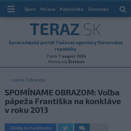
Index
Šport
Počasie
Publicistika
Slovensko
Zahranič
TERAZ
.SK
Spravodajský portál Tlačovej agentúry Slovenskej
republiky
Piatok
7. august 2026
Meniny má
Štefánia
< sekcia
Zahraničie
SPOMÍNAME OBRAZOM: Voľba
pápeža Františka na konkláve
v roku 2013
Zdieľaj na Facebooku