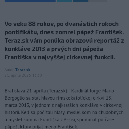
Vo veku 88 rokov, po dvanástich rokoch
pontifikátu, dnes zomrel pápež František.
Teraz.sk vám ponúka obrazovú reportáž z
konkláve 2013 a prvých dni pápeža
Františka v najvyššej cirkevnej funkcii.
Autor
Teraz.sk
21. apríla 2025 13:30
Bratislava 21. apríla (Teraz.sk) - Kardinál Jorge Mario
Bergoglio sa stal hlavou rímskokatolíckej cirkvi 13.
marca 2013, v jednom z najkratších konkláve v cirkevnej
histórii. Keď sa počítali hlasy, myslel som na chudobných
a myslel som na Františka z Assisi, spomínal po čase
pápež, ktorý prijal meno František.