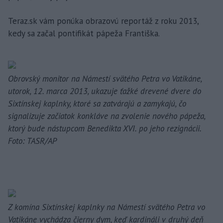
Teraz.sk vám ponúka obrazovú reportáž z roku 2013,
kedy sa začal pontifikát pápeža Františka.
Obrovský monitor na Námestí svätého Petra vo Vatikáne,
utorok, 12. marca 2013, ukazuje ťažké drevené dvere do
Sixtínskej kaplnky, ktoré sa zatvárajú a zamykajú, čo
signalizuje začiatok konkláve na zvolenie nového pápeža,
ktorý bude nástupcom Benedikta XVI. po jeho rezignácii.
Foto: TASR/AP
Z komína Sixtínskej kaplnky na Námestí svätého Petra vo
Vatikáne vychádza čierny dym, keď kardináli v druhý deň