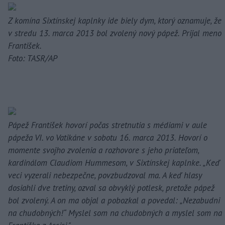
Z komína Sixtínskej kaplnky ide biely dym, ktorý oznamuje, že
v stredu 13. marca 2013 bol zvolený nový pápež. Prijal meno
František.
Foto: TASR/AP
Pápež František hovorí počas stretnutia s médiami v aule
pápeža VI. vo Vatikáne v sobotu 16. marca 2013. Hovorí o
momente svojho zvolenia a rozhovore s jeho priateľom,
kardinálom Claudiom Hummesom, v Sixtínskej kaplnke. „Keď
veci vyzerali nebezpečne, povzbudzoval ma. A keď hlasy
dosiahli dve tretiny, ozval sa obvyklý potlesk, pretože pápež
bol zvolený. A on ma objal a pobozkal a povedal: „Nezabudni
na chudobných!“ Myslel som na chudobných a myslel som na