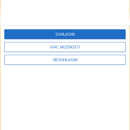
ich nápravu
Zahraničie
Silné dažde vyvolali na západe
SÚHLASÍM
Rakúska povodne a zosuvy pôdy
dnes 12:03
VIAC MOŽNOSTÍ
NESÚHLASÍM
V Grécku starostu mestečka obvinili v prípade požiaru
neďaleko Atén
V Južnej Kórei vyvolal dialóg s KĽDR spor ministrov
zahraničia
Nemecká bezpečnostná rada rokovala o dronovom incidente
v Lipsku
Ekonomika