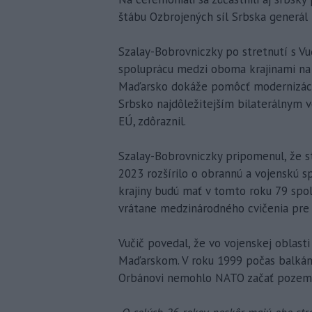
štábu Ozbrojených síl Srbska generál 
Szalay-Bobrovniczky po stretnutí s V
spoluprácu medzi oboma krajinami na e
Maďarsko dokáže pomôcť modernizácii
Srbsko najdôležitejším bilaterálnym 
EÚ, zdôraznil.
Szalay-Bobrovniczky pripomenul, že s
2023 rozšírilo o obrannú a vojenskú s
krajiny budú mať v tomto roku 79 spol
vrátane medzinárodného cvičenia pre 
Vučič povedal, že vo vojenskej oblasti
Maďarskom. V roku 1999 počas balkáns
Orbánovi nemohlo NATO začať pozemný 