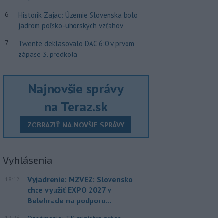
6
Historik Zajac: Územie Slovenska bolo
jadrom poľsko-uhorských vzťahov
7
Twente deklasovalo DAC 6:0 v prvom
zápase 3. predkola
Najnovšie správy
na Teraz.sk
ZOBRAZIŤ NAJNOVŠIE SPRÁVY
Vyhlásenia
Vyjadrenie: MZVEZ: Slovensko
18:12
chce využiť EXPO 2027 v
Belehrade na podporu...
12:26