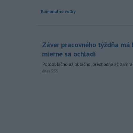
Komunálne voľby
Záver pracovného týždňa má b
mierne sa ochladí
Polooblačno až oblačno, prechodne až zamra
dnes 5:35