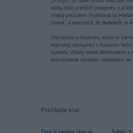
„O celých 26 rokov neskôr majú obe str
väzby, ďalej prehĺbiť spoluprácu a priblí
srbský prezident. Poďakoval sa Maďars
časoch“
, a ubezpečil, že Budapešť sa 
Chorvátsko a Albánsko, ktoré sú členm
vojenskej spolupráci s Kosovom. Vučič 
stabilitu. Vzťahy medzi Belehradom a 
jednostranne vyhlásilo nezávislosť od 
Prečítajte si aj:
Žiga: V záujme Únie je
Šaško: 