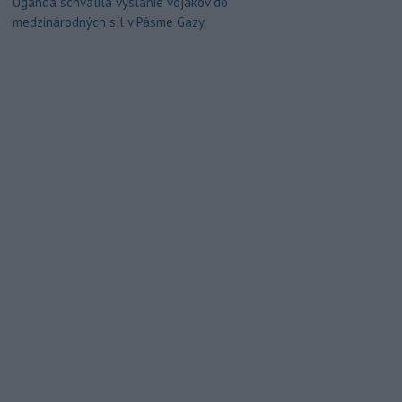
Uganda schválila vyslanie vojakov do
medzinárodných síl v Pásme Gazy