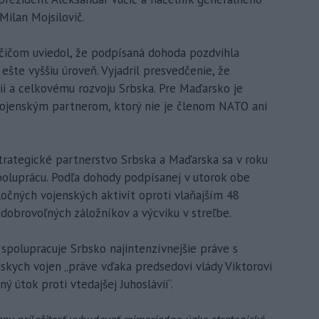
Milan Mojsilovič.
učičom uviedol, že podpísaná dohoda pozdvihla
šte vyššiu úroveň. Vyjadril presvedčenie, že
 a celkovému rozvoju Srbska. Pre Maďarsko je
vojenským partnerom, ktorý nie je členom NATO ani
trategické partnerstvo Srbska a Maďarska sa v roku
poluprácu. Podľa dohody podpísanej v utorok obe
očných vojenských aktivít oproti vlaňajším 48
dobrovoľných záložníkov a výcviku v streľbe.
 spolupracuje Srbsko najintenzívnejšie práve s
kych vojen „práve vďaka predsedovi vlády Viktorovi
útok proti vtedajšej Juhoslávii“.