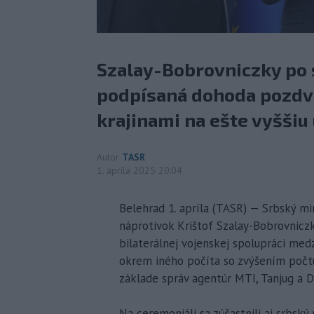
Szalay-Bobrovniczky po s
podpísaná dohoda pozdv
krajinami na ešte vyššiu
Autor
TASR
1. apríla 2025 20:04
Belehrad 1. apríla (TASR) — Srbský mi
náprotivok Krištof Szalay-Bobrovnicz
bilaterálnej vojenskej spolupráci med
okrem iného počíta so zvýšením počtu
základe správ agentúr MTI, Tanjug a D
Na ceremoniáli sa zúčastnili aj srbsk