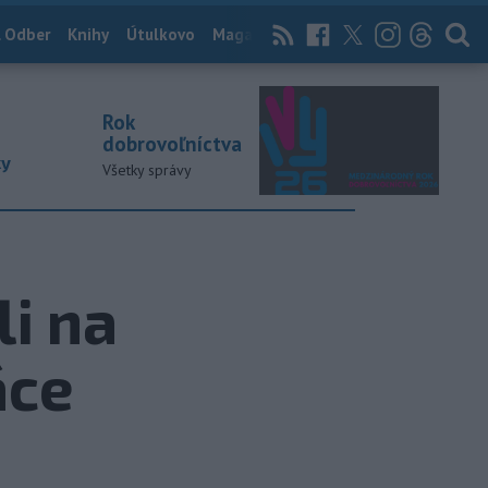
 Odber
Knihy
Útulkovo
Magazín
News Now
Archív
TASR
Rok
dobrovoľníctva
ky
Všetky správy
i na
áce