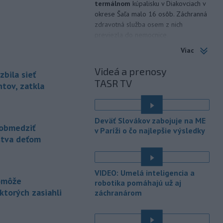
termálnom
kúpalisku v Diakovciach v
okrese Šaľa malo 16 osôb. Záchranná
zdravotná služba osem z nich
previezla do nemocnice.
Viac
-
Ugandský parlament vo
20:49
štvrtok schválil vyslanie
Videá a prenosy
zbila sieť
ugandských vojakov
do
TASR TV
palestínskeho Pásma Gazy, kde by
tov, zatkla
mali pôsobiť v rámci medzinárodných
stabilizačných síl, ktoré navrhol
americký prezident Donald Trump.
Deväť Slovákov zabojuje na ME
obmedziť
v Paríži o čo najlepšie výsledky
-
Anglická futbalová asociácia
20:07
stva deťom
(FA) stiahla svoju podporu
prezidentovi
Medzinárodnej
futbalovej federácie (FIFA) Giannimu
VIDEO: Umelá inteligencia a
Infantinovi, ktorý je pod paľbou kritiky
pomôže
robotika pomáhajú už aj
po jeho neúspešnom pláne.
torých zasiahli
záchranárom
-
Vo štvrtok do polnoci treba
18:54
najmä na západe a severozápade