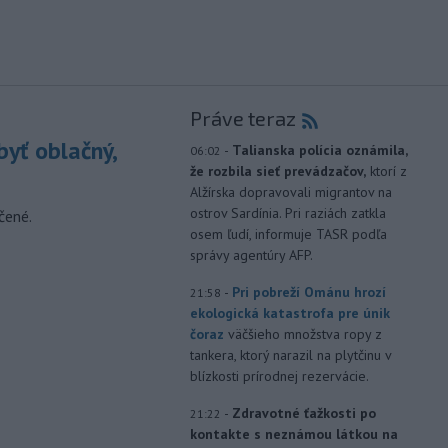
Práve teraz
yť oblačný,
-
Talianska polícia oznámila,
06:02
že rozbila sieť prevádzačov,
ktorí z
Alžírska dopravovali migrantov na
ostrov Sardínia. Pri raziách zatkla
čené.
osem ľudí, informuje TASR podľa
správy agentúry AFP.
-
Pri pobreží Ománu hrozí
21:58
ekologická katastrofa pre únik
čoraz
väčšieho množstva ropy z
tankera, ktorý narazil na plytčinu v
blízkosti prírodnej rezervácie.
-
Zdravotné ťažkosti po
21:22
kontakte s neznámou látkou na