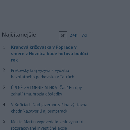
Najčítanejšie
6h
24h
7d
Kruhová križovatka v Poprade v
1
smere z Hozelca bude hotová budúci
rok
2
Prešovský kraj vyzýva k využitiu
bezplatného parkoviska v Tatrách
3
ÚPLNÉ ZATMENIE SLNKA: Časť Európy
zahalí tma, hrozia dôsledky
4
V Košiciach Nad jazerom začína výstavba
chodníka,otvorili aj pumptrack
5
Mesto Martin vypovedalo zmluvy na tri
rozpracované investičné akcie