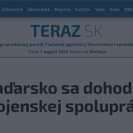
Zahraničie
Ekonomika
Regióny
Kultúra
Veda
Krimi
XML
TERAZ
.SK
pravodajský portál Tlačovej agentúry Slovenskej republi
Piatok
7. august 2026
Meniny má
Štefánia
ďarsko sa dohodl
ojenskej spolupr