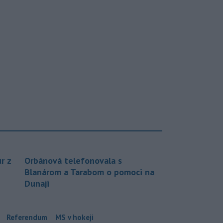
r z
Orbánová telefonovala s
Blanárom a Tarabom o pomoci na
Dunaji
Referendum
MS v hokeji