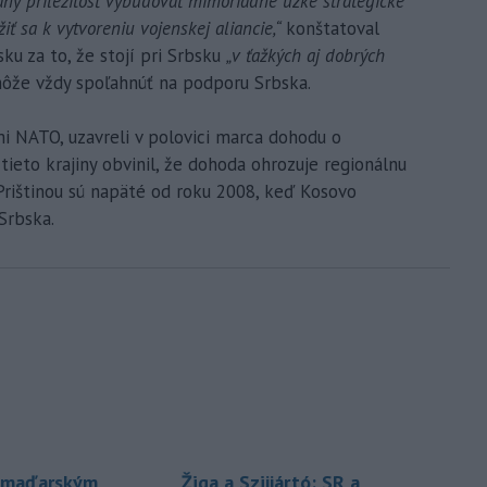
any príležitosť vybudovať mimoriadne úzke strategické
žiť sa k vytvoreniu vojenskej aliancie,“
konštatoval
ku za to, že stojí pri Srbsku
„v ťažkých aj dobrých
môže vždy spoľahnúť na podporu Srbska.
i NATO, uzavreli v polovici marca dohodu o
tieto krajiny obvinil, že dohoda ohrozuje regionálnu
Prištinou sú napäté od roku 2008, keď Kosovo
Srbska.
S maďarským
Žiga a Szijjártó: SR a