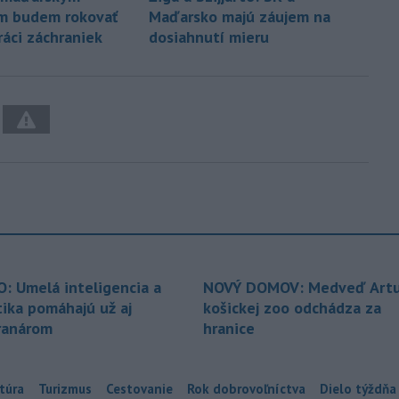
m budem rokovať
Maďarsko majú záujem na
ráci záchraniek
dosiahnutí mieru
O: Umelá inteligencia a
NOVÝ DOMOV: Medveď Artu
tika pomáhajú už aj
košickej zoo odchádza za
ranárom
hranice
túra
Turizmus
Cestovanie
Rok dobrovoľníctva
Dielo týždňa