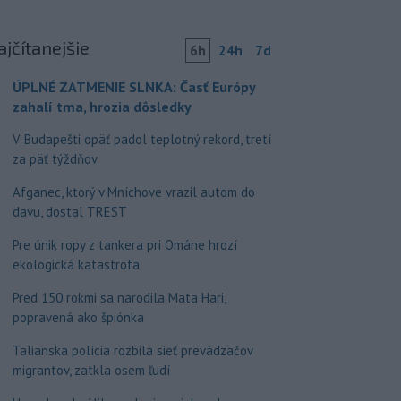
ajčítanejšie
6h
24h
7d
ÚPLNÉ ZATMENIE SLNKA: Časť Európy
zahalí tma, hrozia dôsledky
V Budapešti opäť padol teplotný rekord, tretí
za päť týždňov
Afganec, ktorý v Mníchove vrazil autom do
davu, dostal TREST
Pre únik ropy z tankera pri Ománe hrozí
ekologická katastrofa
Pred 150 rokmi sa narodila Mata Hari,
popravená ako špiónka
Talianska polícia rozbila sieť prevádzačov
migrantov, zatkla osem ľudí