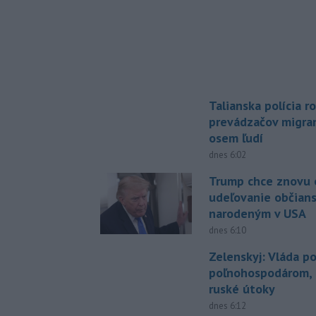
Talianska polícia ro
prevádzačov migran
osem ľudí
dnes 6:02
Trump chce znovu 
udeľovanie občian
narodeným v USA
dnes 6:10
Zelenskyj: Vláda 
poľnohospodárom, k
ruské útoky
dnes 6:12