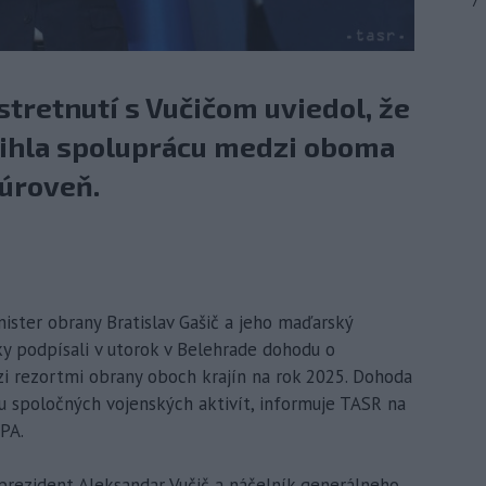
7
tretnutí s Vučičom uviedol, že
ihla spoluprácu medzi oboma
 úroveň.
nister obrany Bratislav Gašič a jeho maďarský
ky podpísali v utorok v Belehrade dohodu o
zi rezortmi obrany oboch krajín na rok 2025. Dohoda
 spoločných vojenských aktivít, informuje TASR na
PA.
ý prezident Aleksandar Vučič a náčelník generálneho