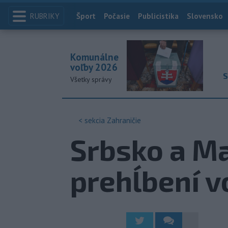
RUBRIKY
Index
Šport
Počasie
Publicistika
Slovensko
Komunálne
voľby 2026
S
Všetky správy
< sekcia
Zahraničie
Srbsko a Ma
prehĺbení v