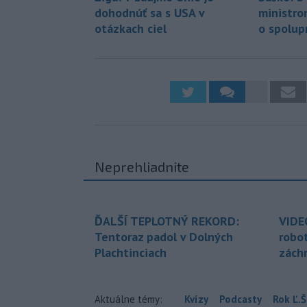
dohodnúť sa s USA v
ministro
otázkach ciel
o spolup
Neprehliadnite
ĎALŠÍ TEPLOTNÝ REKORD:
VIDE
Tentoraz padol v Dolných
robo
Plachtinciach
zách
Aktuálne témy:
Kvízy
Podcasty
Rok Ľ.Š