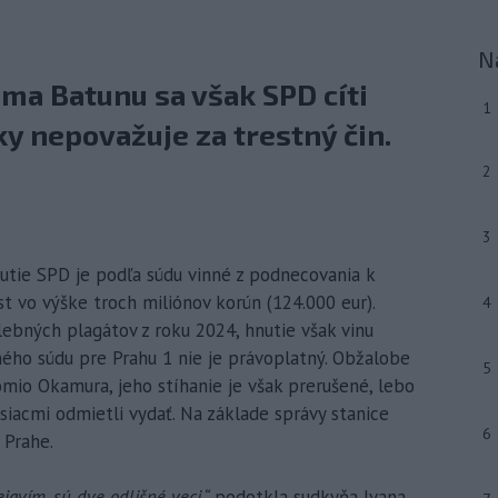
N
ma Batunu sa však SPD cíti
1
y nepovažuje za trestný čin.
2
3
nutie SPD je podľa súdu vinné z podnecovania k
est vo výške troch miliónov korún (124.000 eur).
4
ebných plagátov z roku 2024, hnutie však vinu
ho súdu pre Prahu 1 nie je právoplatný. Obžalobe
5
omio Okamura, jeho stíhanie je však prerušené, lebo
iacmi odmietli vydať. Na základe správy stanice
6
 Prahe.
javím, sú dve odlišné veci,“
podotkla sudkyňa Ivana