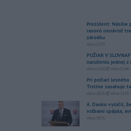
Prezident: Násilie
rasovú nenávisť tr
zárodku
včera 12:33
POŽIAR V SLOVNAFT
narušeniu jednej z 
aktualizovan
včera 14:20
,
včera 15:46
Pri požiari lesného
Trstíne zasahuje t
aktualizovan
včera 20:21
,
včera 21:05
A. Danko vylúčil, ž
voľbami spájala, a
včera 18:51