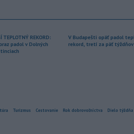
Í TEPLOTNÝ REKORD:
V Budapešti opäť padol tep
oraz padol v Dolných
rekord, tretí za päť týždňov
tinciach
túra
Turizmus
Cestovanie
Rok dobrovoľníctva
Dielo týždňa