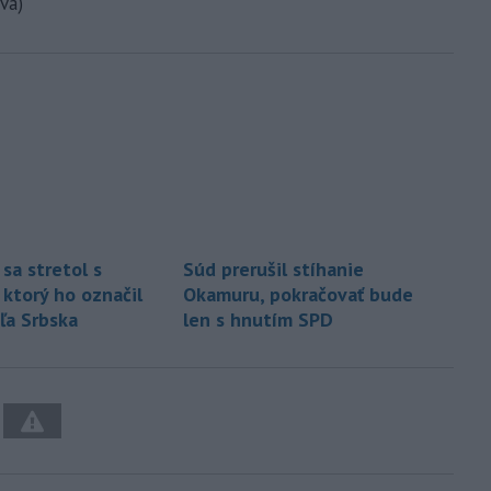
vá)
sa stretol s
Súd prerušil stíhanie
 ktorý ho označil
Okamuru, pokračovať bude
ľa Srbska
len s hnutím SPD