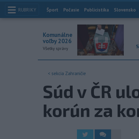
RUBRIKY
Index
Šport
Počasie
Publicistika
Slovensko
Komunálne
voľby 2026
S
Všetky správy
< sekcia
Zahraničie
Súd v ČR ulo
korún za ko