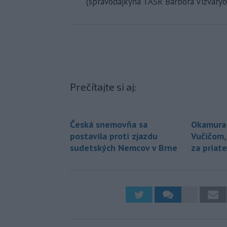
(spravodajkyňa TASR Barbora Vizváryo
Prečítajte si aj:
Česká snemovňa sa
Okamura 
postavila proti zjazdu
Vučičom,
sudetských Nemcov v Brne
za priate