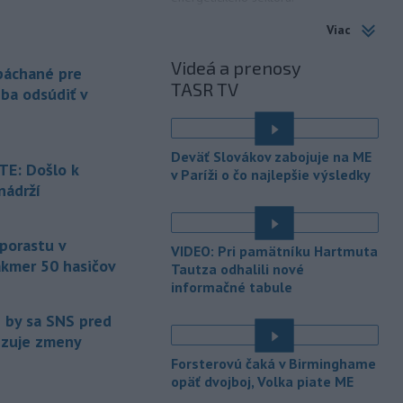
Viac
-
Slovenská polícia prispela k
16:08
objasneniu prípadu prevádzačstva,
Videá a prenosy
ktorý sa podarilo ukončiť
 páchané pre
TASR TV
právoplatným odsúdením páchateľa v
eba odsúdiť v
Maďarsku.
-
Piatkový požiar v
15:21
Deväť Slovákov zabojuje na ME
bratislavskej rafinérii Slovnaft je
E: Došlo k
v Paríži o čo najlepšie výsledky
pod kontrolou.
Príčina jeho vzniku
nádrží
bude predmetom vyšetrovania. Pre
é
TASR to potvrdil hovorca rafinérie
Anton Molnár.
 porastu v
VIDEO: Pri pamätníku Hartmuta
akmer 50 hasičov
-
Ministerstvo kultúry (MK) SR
Tautza odhalili nové
15:17
upraví verziu opatrenia o
informačné tabule
é
podrobnostiach poskytovania dotácií v
e by sa SNS pred
pôsobnosti rezortu.
vizuje zmeny
-
V bratislavskej rafinérii
14:17
Forsterovú čaká v Birminghame
Slovnaft horí uskladnený ropný
opäť dvojboj, Volka piate ME
produkt.
TASR o tom informovala