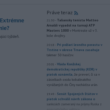
Práve teraz
 Extrémne
-
Taliansky tenista Matteo
21:30
Arnaldi vypadol na turnaji ATP
nie?
Masters 1000
v Montreale už v 3.
kole dvojhry.
júci týždeň.
-
Pri požiari lesného porastu v
20:18
Trstíne v okrese Trnava zasahuje
takmer 50 hasičov.
-
Vláda Konžskej
20:01
demokratickej republiky (KDR) v
piatok oznámila,
že preverí, či sa v
zásielkach oxidu kobaltnatého
vyvážaných do Číny nachádza urán.
-
Senát Spojených štátov v
19:49
piatok schválil návrh zákona o
sankciách zameraný na príjmy Ruska z
energetického sektora.