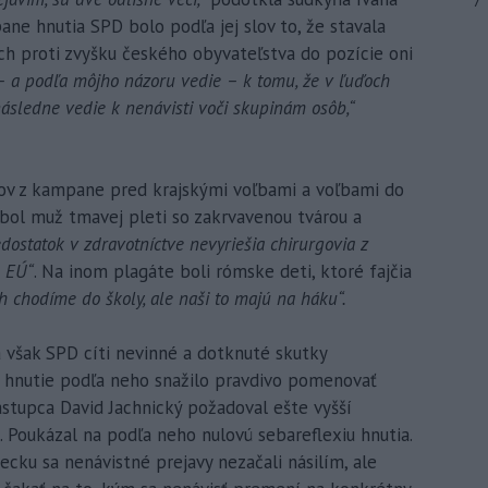
7
e hnutia SPD bolo podľa jej slov to, že stavala
ch proti zvyšku českého obyvateľstva do pozície oni
 – a podľa môjho názoru vedie – k tomu, že v ľuďoch
 následne vedie k nenávisti voči skupinám osôb,“
tov z kampane pred krajskými voľbami a voľbami do
 bol muž tmavej pleti so zakrvavenou tvárou a
dostatok v zdravotníctve nevyriešia chirurgovia z
 EÚ“
. Na inom plagáte boli rómske deti, ktoré fajčia
h chodíme do školy, ale naši to majú na háku“.
 však SPD cíti nevinné a dotknuté skutky
sa hnutie podľa neho snažilo pravdivo pomenovať
stupca David Jachnický požadoval ešte vyšší
. Poukázal na podľa neho nulovú sebareflexiu hnutia.
cku sa nenávistné prejavy nezačali násilím, ale