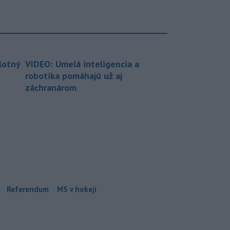
lotný
VIDEO: Umelá inteligencia a
robotika pomáhajú už aj
záchranárom
Referendum
MS v hokeji