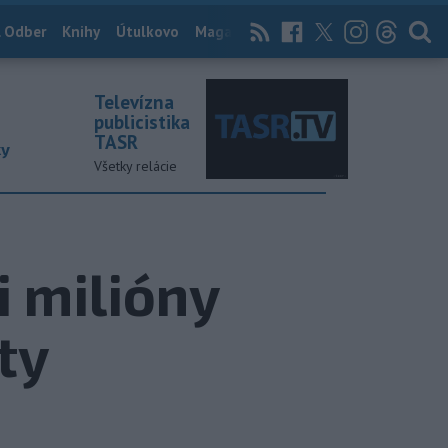
 Odber
Knihy
Útulkovo
Magazín
News Now
Archív
TASR
Televízna
publicistika
TASR
ky
Všetky relácie
i milióny
ty