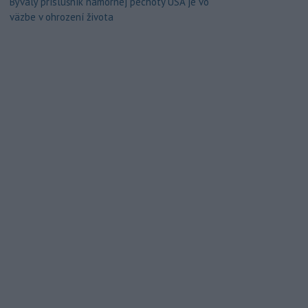
Bývalý príslušník námornej pechoty USA je vo
väzbe v ohrození života