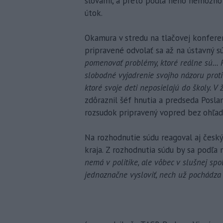
slovami, a preto podľa neho nemožno 
útok.
Okamura v stredu na tlačovej konferenc
pripravené odvolať sa až na ústavný sú
pomenovať problémy, ktoré reálne sú...
slobodné vyjadrenie svojho názoru proti
ktoré svoje deti neposielajú do školy. V
zdôraznil šéf hnutia a predseda Posl
rozsudok pripravený vopred bez ohľad
Na rozhodnutie súdu reagoval aj česk
kraja. Z rozhodnutia súdu by sa podľa n
nemá v politike, ale vôbec v slušnej sp
jednoznačne vysloviť, nech už pochádza