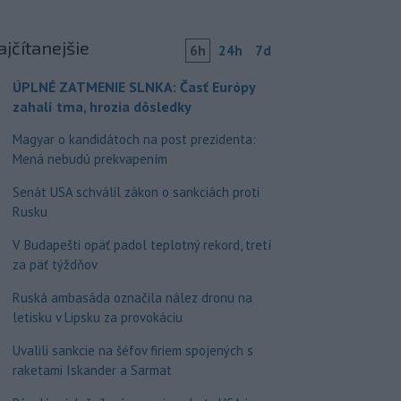
ajčítanejšie
6h
24h
7d
ÚPLNÉ ZATMENIE SLNKA: Časť Európy
zahalí tma, hrozia dôsledky
Magyar o kandidátoch na post prezidenta:
Mená nebudú prekvapením
Senát USA schválil zákon o sankciách proti
Rusku
V Budapešti opäť padol teplotný rekord, tretí
za päť týždňov
Ruská ambasáda označila nález dronu na
letisku v Lipsku za provokáciu
Uvalili sankcie na šéfov firiem spojených s
raketami Iskander a Sarmat