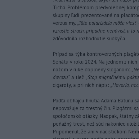
Tichá. Problémom predvolebnej kampan
skupiny ľudí prezentované na plagáto
verzus my.
„Táto polarizácia môže viesť
vzrastie strach, prípadne nenávisť, a to
zdôvodnila rozhodnutie sudkyňa.
Prípad sa týka kontroverzných plagá
Senátu v roku 2024. Na jednom z nich
nožom v ruke doplnený sloganom:
„Ne
dovozu“
a tiež
„Stop migračnému paktu
cigarety, a pri nich nápis:
„Hovoria, nec
Podľa obhajcu hnutia Adama Batunu sa
nepovažuje za trestný čin. Plagátmi 
spoločenské otázky. Naopak, štátny zá
peňažný trest, než súd nakoniec uložil
Pripomenul, že ani v nacistickom Neme