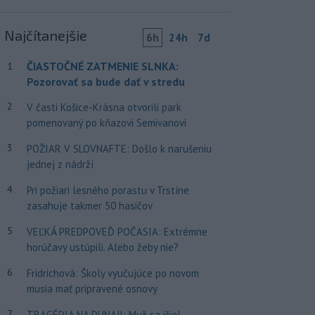
Najčítanejšie
6h
24h
7d
ČIASTOČNÉ ZATMENIE SLNKA:
1
Pozorovať sa bude dať v stredu
2
V časti Košice-Krásna otvorili park
pomenovaný po kňazovi Semivanovi
3
POŽIAR V SLOVNAFTE: Došlo k narušeniu
jednej z nádrží
4
Pri požiari lesného porastu v Trstíne
zasahuje takmer 50 hasičov
5
VEĽKÁ PREDPOVEĎ POČASIA: Extrémne
horúčavy ustúpili. Alebo žeby nie?
6
Fridrichová: Školy vyučujúce po novom
musia mať pripravené osnovy
7
TRAGÉDIA NA DUNAJI: Muž sa išiel