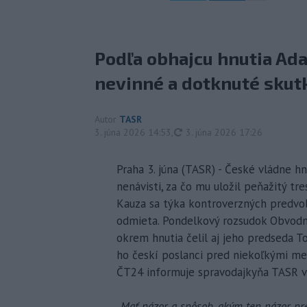
Podľa obhajcu hnutia Ada
nevinné a dotknuté skutk
Autor
TASR
aktualizované
3. júna 2026 14:53
,
3. júna 2026 17:26
Praha 3. júna (TASR) - České vládne h
nenávisti, za čo mu uložil peňažitý tr
Kauza sa týka kontroverzných predvol
odmieta. Pondelkový rozsudok Obvodné
okrem hnutia čelil aj jeho predseda T
ho českí poslanci pred niekoľkými mes
ČT24 informuje spravodajkyňa TASR v
„Mať názor a spôsob, akým ten názor pre