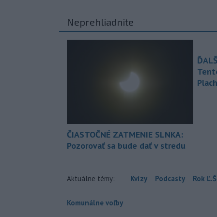
Neprehliadnite
ĎALŠ
Tent
Plach
ČIASTOČNÉ ZATMENIE SLNKA:
Pozorovať sa bude dať v stredu
Aktuálne témy:
Kvízy
Podcasty
Rok Ľ.Š
Komunálne voľby