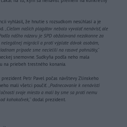
čakať na to, kým sa nenávisť premení na konkrétny
ii vyhlásil, že hnutie s rozsudkom nesúhlasí a je
d. „
Cieľom našich plagátov nebolo vyvolať nenávisť, ale
 Podľa nášho názoru je SPD obžalovaná nezákonne za
 nelegálnej migrácii a proti výplate dávok osobám,
 žiadnom prípade sme necielili na rasové pohnútky,
“
aneckej snemovne. Sudkyňa podľa neho mala
u na priebeh trestného konania.
ý prezident Petr Pavel počas návštevy Zlínskeho
eho mali všetci poučiť. „
Podnecovanie k nenávisti
oločnosti svoje miesto a mali by sme sa proti nemu
 od kohokoľvek,
“ dodal prezident.