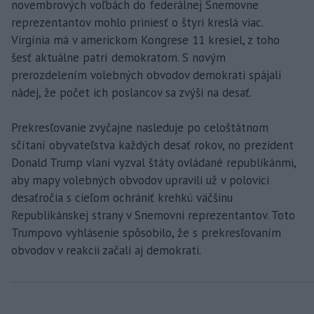
novembrových voľbách do federálnej Snemovne
reprezentantov mohlo priniesť o štyri kreslá viac.
Virgínia má v americkom Kongrese 11 kresiel, z toho
šesť aktuálne patrí demokratom. S novým
prerozdelením volebných obvodov demokrati spájali
nádej, že počet ich poslancov sa zvýši na desať.
Prekresľovanie zvyčajne nasleduje po celoštátnom
sčítaní obyvateľstva každých desať rokov, no prezident
Donald Trump vlani vyzval štáty ovládané republikánmi,
aby mapy volebných obvodov upravili už v polovici
desaťročia s cieľom ochrániť krehkú väčšinu
Republikánskej strany v Snemovni reprezentantov. Toto
Trumpovo vyhlásenie spôsobilo, že s prekresľovaním
obvodov v reakcii začali aj demokrati.