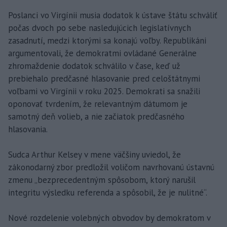
Poslanci vo Virgínii musia dodatok k ústave štátu schváliť
počas dvoch po sebe nasledujúcich legislatívnych
zasadnutí, medzi ktorými sa konajú voľby. Republikáni
argumentovali, že demokratmi ovládané Generálne
zhromaždenie dodatok schválilo v čase, keď už
prebiehalo predčasné hlasovanie pred celoštátnymi
voľbami vo Virgínii v roku 2025. Demokrati sa snažili
oponovať tvrdením, že relevantným dátumom je
samotný deň volieb, a nie začiatok predčasného
hlasovania.
Sudca Arthur Kelsey v mene väčšiny uviedol, že
zákonodarný zbor predložil voličom navrhovanú ústavnú
zmenu „bezprecedentným spôsobom, ktorý narušil
integritu výsledku referenda a spôsobil, že je nulitné“.
Nové rozdelenie volebných obvodov by demokratom v