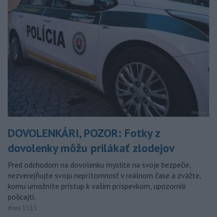
DOVOLENKÁRI, POZOR: Fotky z
dovolenky môžu prilákať zlodejov
Pred odchodom na dovolenku myslite na svoje bezpečie,
nezverejňujte svoju neprítomnosť v reálnom čase a zvážte,
komu umožníte prístup k vašim príspevkom, upozornili
policajti.
dnes 15:15