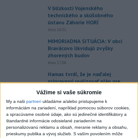
V blízkosti Vojenského
technického a skúšobného
ústavu Záhorie HORÍ
dnes 16:51
MIMORIADNA SITUÁCIA: V obci
Braväcovo likvidujú zvyšky
zhorených budov
dnes 17:06
Hamas tvrdí, že je naďalej
pripravený realizovať plán pre
Pásmo Gazy
Vážime si vaše súkromie
dnes 15:25
My a naši
partneri
ukladáme a/alebo pristupujeme k
VODIČI, POZOR: Festival
informáciám na zariadení, napríklad pomocou súborov cookies,
Lovestream spôsobuje v
a spracúvame osobné údaje, ako sú jedinečné identifikátory a
Bratislave kolóny
štandardné informácie odosielané zariadením na
personalizovanú reklamu a obsah, meranie reklamy a obsahu,
dnes 17:01
prieskumy publika a vývoj služieb.
S vaším povolením môže