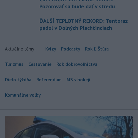
Pozorovať sa bude dať v stredu
ĎALŠÍ TEPLOTNÝ REKORD: Tentoraz
padol v Dolných Plachtinciach
Aktuálne témy:
Kvízy
Podcasty
Rok Ľ.Štúra
Turizmus
Cestovanie
Rok dobrovoľníctva
Dielo týždňa
Referendum
MS v hokeji
Komunálne voľby