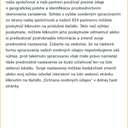
Zelenskyj: Ukrajine nezostala
naša spoločnosť a naši partneri používať presné údaje
prakticky žiadna nepoškodená
o geografickej polohe a identifikáciu prostredníctvom
elektráreň
skenovania zariadenia. Súhlas s vyššie uvedeným spracúvaním
zo strany našej spoločnosti a našich 824 partnerov môžete
dnes 15:18
poskytnúť kliknutím na príslušné tlačidlo. Skôr než súhlas
MLADÍK VYPADOL Z FERRATY:
poskytnete, môžete kliknutím jeho poskytnutie odmietnuť alebo
Na Skalke pri Kremnici
si preštudovať podrobnejšie informácie a zmeniť svoje
prednostné nastavenia.
Zoberte na vedomie, že na niektoré
zasahovali záchranári
formy spracúvania vašich osobných údajov nepotrebujeme váš
dnes 17:19
súhlas, proti takémuto spracovaniu však máte právo namietať.
SMUTNÁ SPRÁVA: Vo veku 68
Vaše prednostné nastavenia sa budú vzťahovať len na túto
webovú lokalitu. Svoje nastavenia môžete kedykoľvek zmeniť
rokov zomrel po chorobe otec
alebo svoj súhlas odvolať návratom na túto webovú stránku
Lionela Messiho
kliknutím na tlačidlo „Ochrana osobných údajov“ v dolnej časti
aktualizované
dnes 15:34
,
dnes 16:53
stránky.
STOVKY NASADENÝCH
HASIČOV: Zasahujú pri lesnom
požiari v Andalúzii
dnes 17:13
POŽIAR VO VAŽCI: Zasahovali