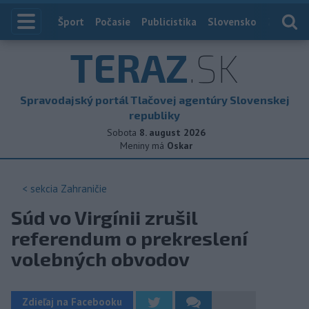
Index
Šport
Počasie
Publicistika
Slovensko
Zahranič
TERAZ
.SK
Spravodajský portál Tlačovej agentúry Slovenskej
republiky
Sobota
8. august 2026
Meniny má
Oskar
< sekcia
Zahraničie
Súd vo Virgínii zrušil
referendum o prekreslení
volebných obvodov
Zdieľaj na Facebooku