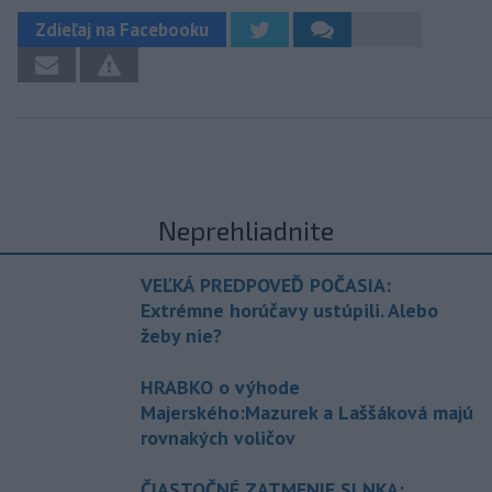
Zdieľaj na Facebooku
Neprehliadnite
VEĽKÁ PREDPOVEĎ POČASIA:
Extrémne horúčavy ustúpili. Alebo
žeby nie?
HRABKO o výhode
Majerského:Mazurek a Laššáková majú
rovnakých voličov
ČIASTOČNÉ ZATMENIE SLNKA: