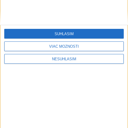
pomáhajú už aj záchranárom
Orbánová telefonovala s Blanárom a
Tarabom o pomoci na Dunaji
SÚHLASÍM
Filip Kuffa tvrdí, že eurokomisia mu
VIAC MOŽNOSTÍ
dala za pravdu pri zonácii
NESÚHLASÍM
Pri horúčavách myslite aj na zvieratá.
Viete, kedy potrebujú pomoc?
ŠTIBRAVÁ: Štvrté miesto v silnej
svetovej konkurencii je výborné
Šport