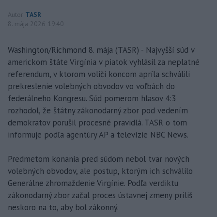
Autor
TASR
8. mája 2026 19:40
Washington/Richmond 8. mája (TASR) - Najvyšší súd v
americkom štáte Virgínia v piatok vyhlásil za neplatné
referendum, v ktorom voliči koncom apríla schválili
prekreslenie volebných obvodov vo voľbách do
federálneho Kongresu. Súd pomerom hlasov 4:3
rozhodol, že štátny zákonodarný zbor pod vedením
demokratov porušil procesné pravidlá. TASR o tom
informuje podľa agentúry AP a televízie NBC News.
Predmetom konania pred súdom nebol tvar nových
volebných obvodov, ale postup, ktorým ich schválilo
Generálne zhromaždenie Virgínie. Podľa verdiktu
zákonodarný zbor začal proces ústavnej zmeny príliš
neskoro na to, aby bol zákonný.