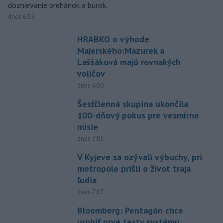
doznievanie prehánok a búrok.
dnes 6:55
HRABKO o výhode
Majerského:Mazurek a
Laššáková majú rovnakých
voličov
dnes 6:00
Šesťčlenná skupina ukončila
100-dňový pokus pre vesmírne
misie
dnes 7:05
V Kyjeve sa ozývali výbuchy, pri
metropole prišli o život traja
ľudia
dnes 7:17
Bloomberg: Pentagón chce
urobiť prvé testy systému