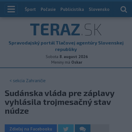
Index
Šport
Počasie
Publicistika
Slovensko
Zahranič
TERAZ
.SK
Spravodajský portál Tlačovej agentúry Slovenskej
republiky
Sobota
8. august 2026
Meniny má
Oskar
< sekcia
Zahraničie
Sudánska vláda pre záplavy
vyhlásila trojmesačný stav
núdze
Zdieľaj na Facebooku