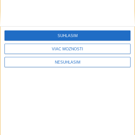
SÚHLASÍM
VIAC MOŽNOSTÍ
NESÚHLASÍM
....