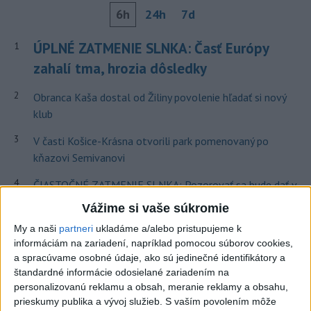
6h
24h
7d
ÚPLNÉ ZATMENIE SLNKA: Časť Európy
1
zahalí tma, hrozia dôsledky
2
Obranca Kaša dostal od Žiliny povolenie hľadať si nový
klub
3
V časti Košice-Krásna otvorili park pomenovaný po
kňazovi Semivanovi
4
ČIASTOČNÉ ZATMENIE SLNKA: Pozorovať sa bude dať v
stredu
Vážime si vaše súkromie
5
Historik Zajac: Územie Slovenska bolo jadrom poľsko-
My a naši
partneri
ukladáme a/alebo pristupujeme k
informáciám na zariadení, napríklad pomocou súborov cookies,
uhorských vzťahov
a spracúvame osobné údaje, ako sú jedinečné identifikátory a
6
Kruhová križovatka v Poprade v smere z Hozelca bude
štandardné informácie odosielané zariadením na
personalizovanú reklamu a obsah, meranie reklamy a obsahu,
hotová budúci rok
prieskumy publika a vývoj služieb.
S vaším povolením môže