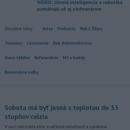
VIDEO: Umelá inteligencia a robotika
pomáhajú už aj záchranárom
Aktuálne témy:
Kvízy
Podcasty
Rok Ľ.Štúra
Turizmus
Cestovanie
Rok dobrovoľníctva
Dielo týždňa
Referendum
MS v hokeji
Komunálne voľby
Sobota má byť jasná s teplotou do 33
stupňov celzia
V noci miestami ešte zväčšená oblačnosť a ojedinele