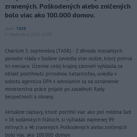
zranených. Poškodených alebo zničených
bolo viac ako 100.000 domov.
Autor
TASR
5. septembra 2020 12:09
Chartúm 5. septembra (TASR) - Z dôvodu rozsiahlych
povodní vláda v Sudáne zaviedla stav núdze, ktorý potrvá
tri mesiace. Územie celej krajiny zároveň vyhlásila za
oblasť postihnutú prírodnou katastrofou, uviedla v
sobotu agentúra DPA s odvolaním sa na oznámenie
ministerstva práce prijaté po zasadnutí Rady
bezpečnosti a obrany.
Aktuálne záplavy, ktoré postihli viac ako pol milióna ľudí
v 16 sudánskych štátoch, si vyžiadali najmenej 99
mŕtvych a 46 zranených. Poškodených alebo zničených
bolo viac ako 100.000 domov.