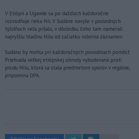
V Etiópii a Ugande sa po dažďoch každoročne
rozvodňuje rieka Níl. V Sudáne navyše v posledných
týždňoch veľa pršalo, v dôsledku čoho tam namerali
najvyššiu hladinu Nílu od začiatku robenia záznamov.
Sudánu by mohla pri každoročných povodniach pomôcť
Priehrada veľkej etiópskej obrody vybudovaná proti
prúdu Nílu, ktorá sa stala predmetom sporov v regióne,
pripomína DPA.
Zdieľaj na Facebooku