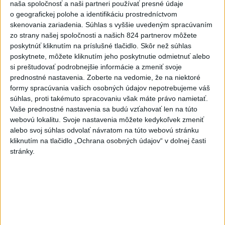
7
Brezno obnovuje zastávky MHD
naša spoločnosť a naši partneri používať presné údaje
o geografickej polohe a identifikáciu prostredníctvom
skenovania zariadenia. Súhlas s vyššie uvedeným spracúvaním
Najnovšie správy na Teraz.sk
zo strany našej spoločnosti a našich 824 partnerov môžete
poskytnúť kliknutím na príslušné tlačidlo. Skôr než súhlas
Vyhlásenia
poskytnete, môžete kliknutím jeho poskytnutie odmietnuť alebo
si preštudovať podrobnejšie informácie a zmeniť svoje
Priame prenosy z Národnej rady SR
prednostné nastavenia.
Zoberte na vedomie, že na niektoré
formy spracúvania vašich osobných údajov nepotrebujeme váš
súhlas, proti takémuto spracovaniu však máte právo namietať.
Vaše prednostné nastavenia sa budú vzťahovať len na túto
Politika na sociálnych sieťach
webovú lokalitu. Svoje nastavenia môžete kedykoľvek zmeniť
alebo svoj súhlas odvolať návratom na túto webovú stránku
kliknutím na tlačidlo „Ochrana osobných údajov“ v dolnej časti
Zobraziť viac
Info
stránky.
Najnovšie videá
Najsledovanejšie videá
Kontrolný deň na Spišskom hrade
potvrdil výrazný pokrok...
včera 18:09
|
Ministerstvo kultúry SR
|
26