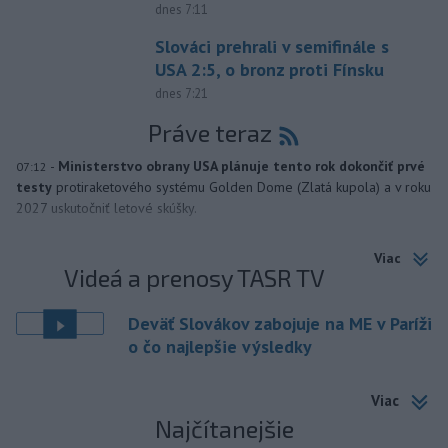
dnes 7:11
Slováci prehrali v semifinále s
USA 2:5, o bronz proti Fínsku
dnes 7:21
Práve teraz
-
Ministerstvo obrany USA plánuje tento rok dokončiť prvé
07:12
testy
protiraketového systému Golden Dome (Zlatá kupola) a v roku
2027 uskutočniť letové skúšky.
Viac
Videá a prenosy TASR TV
Deväť Slovákov zabojuje na ME v Paríži
o čo najlepšie výsledky
Viac
Najčítanejšie