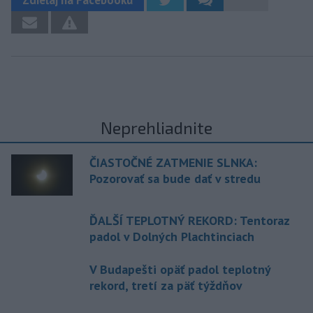
Neprehliadnite
ČIASTOČNÉ ZATMENIE SLNKA:
Pozorovať sa bude dať v stredu
ĎALŠÍ TEPLOTNÝ REKORD: Tentoraz
padol v Dolných Plachtinciach
V Budapešti opäť padol teplotný
rekord, tretí za päť týždňov