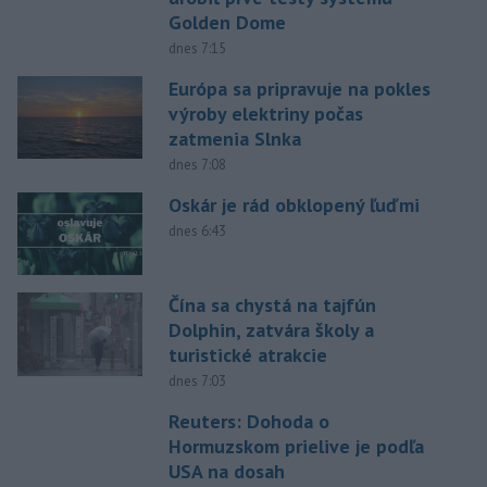
Golden Dome
dnes 7:15
Európa sa pripravuje na pokles
výroby elektriny počas
zatmenia Slnka
dnes 7:08
Oskár je rád obklopený ľuďmi
dnes 6:43
Čína sa chystá na tajfún
Dolphin, zatvára školy a
turistické atrakcie
dnes 7:03
Reuters: Dohoda o
Hormuzskom prielive je podľa
USA na dosah