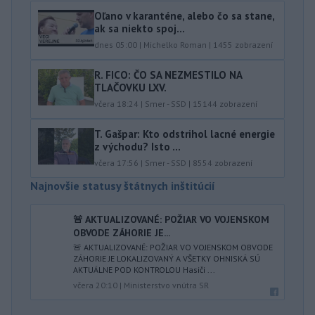
Oľano v karanténe, alebo čo sa stane,
ak sa niekto spoj...
dnes 05:00
|
Michelko Roman
|
1455
zobrazení
R. FICO: ČO SA NEZMESTILO NA
TLAČOVKU LXV.
včera 18:24
|
Smer - SSD
|
15144
zobrazení
T. Gašpar: Kto odstrihol lacné energie
z východu? Isto ...
včera 17:56
|
Smer - SSD
|
8554
zobrazení
Najnovšie statusy štátnych inštitúcií
🚨 AKTUALIZOVANÉ: POŽIAR VO VOJENSKOM
OBVODE ZÁHORIE JE...
🚨 AKTUALIZOVANÉ: POŽIAR VO VOJENSKOM OBVODE
ZÁHORIE JE LOKALIZOVANÝ A VŠETKY OHNISKÁ SÚ
AKTUÁLNE POD KONTROLOU Hasiči ...
včera 20:10
|
Ministerstvo vnútra SR