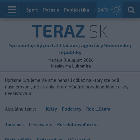
24
°C
Index
Šport
Počasie
Publicistika
Slovensko
Zahranič
TERAZ
.SK
Spravodajský portál Tlačovej agentúry Slovenskej
republiky
Nedela
9. august 2026
Meniny má
Ľubomíra
Úprimne ľutujeme, že sme nenašli odkaz na ktorý ste boli
nasmerovaní, ale stránka ktorú hľadáte pravdepodobne nikdy
neexistovala
Aktuálne témy:
Kvízy
Podcasty
Rok Ľ.Štúra
Turizmus
Cestovanie
Rok dobrovoľníctva