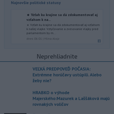
Najnovšie politické statusy
🔹 Vzťah ku krajine sa dá zdokumentovať aj
vzťahom k na...
🔹 Vzťah ku krajine sa dá zdokumentovať aj vzťahom
k našej vlajke. Vztyčovanie a zvesovanie vlajky pred
parlamentom by m...
dnes 06:01
|
Hlina Alojz
Neprehliadnite
VEĽKÁ PREDPOVEĎ POČASIA:
Extrémne horúčavy ustúpili. Alebo
žeby nie?
HRABKO o výhode
Majerského:Mazurek a Laššáková majú
rovnakých voličov