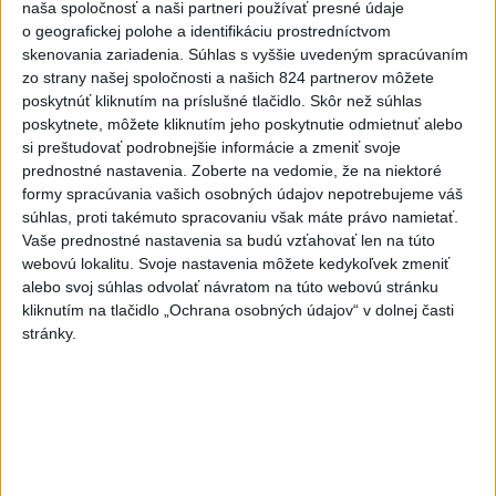
naša spoločnosť a naši partneri používať presné údaje
o geografickej polohe a identifikáciu prostredníctvom
skenovania zariadenia. Súhlas s vyššie uvedeným spracúvaním
zo strany našej spoločnosti a našich 824 partnerov môžete
Slovensko čakajú astronomické úkazy,
poskytnúť kliknutím na príslušné tlačidlo. Skôr než súhlas
zatmenie Slnka striedajú Perzeidy
poskytnete, môžete kliknutím jeho poskytnutie odmietnuť alebo
si preštudovať podrobnejšie informácie a zmeniť svoje
Zatmenie sa začne najskôr na východe krajiny.
prednostné nastavenia.
Zoberte na vedomie, že na niektoré
dnes 7:36
formy spracúvania vašich osobných údajov nepotrebujeme váš
súhlas, proti takémuto spracovaniu však máte právo namietať.
Slovensko
Vaše prednostné nastavenia sa budú vzťahovať len na túto
webovú lokalitu. Svoje nastavenia môžete kedykoľvek zmeniť
Fico: Suchá musia viesť k
alebo svoj súhlas odvolať návratom na túto webovú stránku
razantnejšej ochrane vody na
kliknutím na tlačidlo „Ochrana osobných údajov“ v dolnej časti
Slovensku
stránky.
včera 21:39
Polícia vyzýva mladých, aby boli opatrní s požívaním
alkoholu
MZVEZ: V Nemecku zavedú zákaz konzumácie alkoholu na