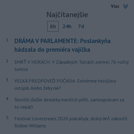
Viac
Najčítanejšie
6h
24h
7d
DRÁMA V PARLAMENTE: Poslankyňa
1
hádzala do premiéra vajíčka
2
SMRŤ V HORÁCH: V Západných Tatrách zomrel 76-ročný
turista
3
VEĽKÁ PREDPOVEĎ POČASIA: Extrémne horúčavy
ustúpili. Alebo žeby nie?
4
Skončili ďalšie desiatky menších pôšt, samosprávam sa
to nepáči
5
Festival Lovestream 2026 pokračuje, druhý deň zakončil
Robbie Williams