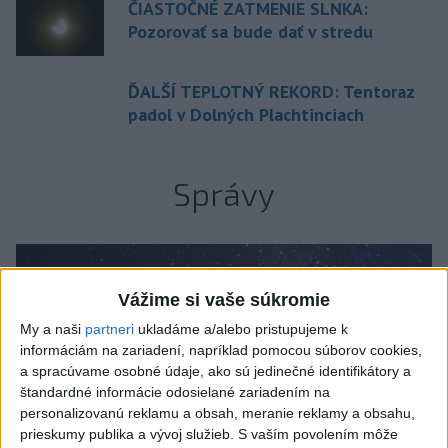
ČIASTOČNÉ ZATMENIE SLNKA:
Pozorovať sa bude dať v stredu
ĎALŠÍ TEPLOTNÝ REKORD: Tentoraz
padol v Dolných Plachtinciach
Správy
Vážime si vaše súkromie
My a naši
partneri
ukladáme a/alebo pristupujeme k
informáciám na zariadení, napríklad pomocou súborov cookies,
a spracúvame osobné údaje, ako sú jedinečné identifikátory a
štandardné informácie odosielané zariadením na
personalizovanú reklamu a obsah, meranie reklamy a obsahu,
prieskumy publika a vývoj služieb.
S vaším povolením môže