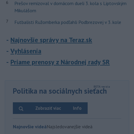
6
Prešov remizoval v domácom dueli 3. kola s Liptovským
Mikulášom
7
Futbalisti Ružomberka podľahli Podbrezovej v 3. kole
Najnovšie správy na Teraz.sk
Vyhlásenia
Priame prenosy z Národnej rady SR
Politika na sociálnych sieťach
Zobraziť viac
Info
Najnovšie videá
Najsledovanejšie videá