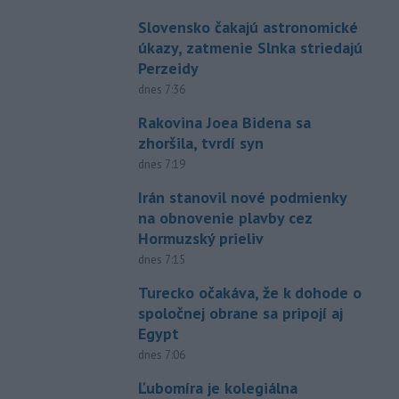
Slovensko čakajú astronomické
úkazy, zatmenie Slnka striedajú
Perzeidy
dnes 7:36
Rakovina Joea Bidena sa
zhoršila, tvrdí syn
dnes 7:19
Irán stanovil nové podmienky
na obnovenie plavby cez
Hormuzský prieliv
dnes 7:15
Turecko očakáva, že k dohode o
spoločnej obrane sa pripojí aj
Egypt
dnes 7:06
Ľubomíra je kolegiálna