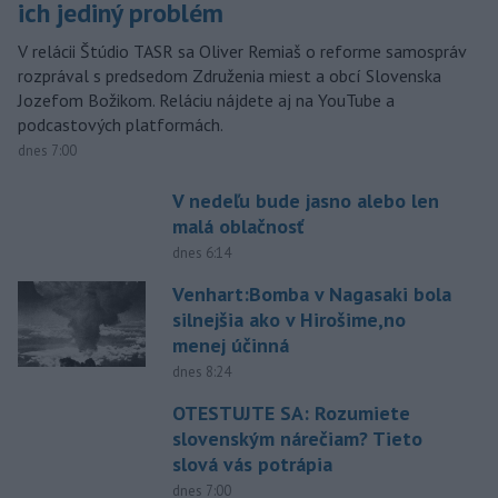
ich jediný problém
V relácii Štúdio TASR sa Oliver Remiaš o reforme samospráv
rozprával s predsedom Združenia miest a obcí Slovenska
Jozefom Božikom. Reláciu nájdete aj na YouTube a
podcastových platformách.
dnes 7:00
V nedeľu bude jasno alebo len
malá oblačnosť
dnes 6:14
Venhart:Bomba v Nagasaki bola
silnejšia ako v Hirošime,no
menej účinná
dnes 8:24
OTESTUJTE SA: Rozumiete
slovenským nárečiam? Tieto
slová vás potrápia
dnes 7:00