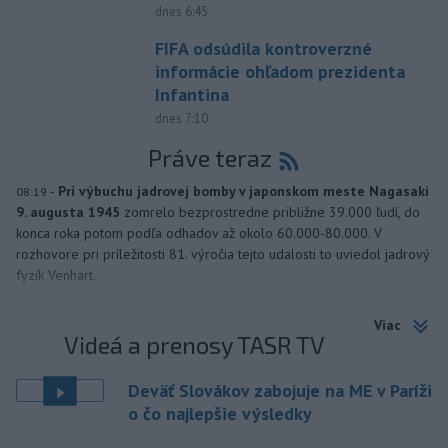
dnes 6:45
FIFA odsúdila kontroverzné
informácie ohľadom prezidenta
Infantina
dnes 7:10
Práve teraz
-
Pri výbuchu jadrovej bomby v japonskom meste Nagasaki
08:19
9. augusta 1945
zomrelo bezprostredne približne 39.000 ľudí, do
konca roka potom podľa odhadov až okolo 60.000-80.000. V
rozhovore pri príležitosti 81. výročia tejto udalosti to uviedol jadrový
fyzik Venhart.
Viac
Videá a prenosy TASR TV
Deväť Slovákov zabojuje na ME v Paríži
o čo najlepšie výsledky