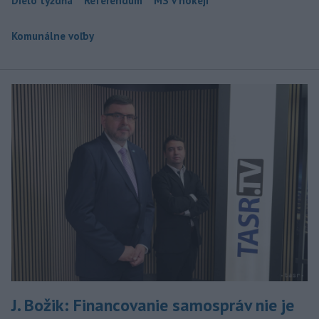
Dielo týždňa
Referendum
MS v hokeji
Komunálne voľby
J. Božik: Financovanie samospráv nie je