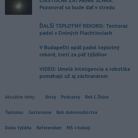
ČIASTOČNÉ ZATMENIE SLNKA:
Pozorovať sa bude dať v stredu
ĎALŠÍ TEPLOTNÝ REKORD: Tentoraz
padol v Dolných Plachtinciach
V Budapešti opäť padol teplotný
rekord, tretí za päť týždňov
VIDEO: Umelá inteligencia a robotika
pomáhajú už aj záchranárom
Aktuálne témy:
Kvízy
Podcasty
Rok Ľ.Štúra
Turizmus
Cestovanie
Rok dobrovoľníctva
Dielo týždňa
Referendum
MS v hokeji