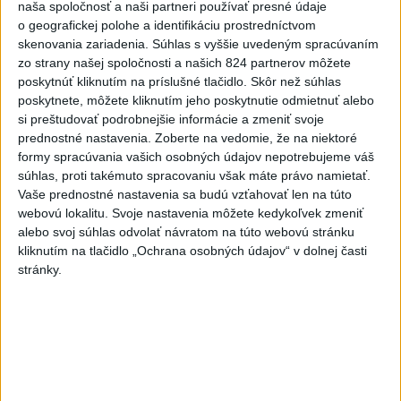
naša spoločnosť a naši partneri používať presné údaje
o geografickej polohe a identifikáciu prostredníctvom
Deväť Slovákov zabojuje na ME v Paríži
skenovania zariadenia. Súhlas s vyššie uvedeným spracúvaním
o čo najlepšie výsledky
zo strany našej spoločnosti a našich 824 partnerov môžete
poskytnúť kliknutím na príslušné tlačidlo. Skôr než súhlas
Viac
poskytnete, môžete kliknutím jeho poskytnutie odmietnuť alebo
Najčítanejšie
si preštudovať podrobnejšie informácie a zmeniť svoje
prednostné nastavenia.
Zoberte na vedomie, že na niektoré
6h
24h
7d
formy spracúvania vašich osobných údajov nepotrebujeme váš
súhlas, proti takémuto spracovaniu však máte právo namietať.
Vaše prednostné nastavenia sa budú vzťahovať len na túto
POŽIAR V SLOVNAFTE: Došlo k narušeniu
1
webovú lokalitu. Svoje nastavenia môžete kedykoľvek zmeniť
jednej z nádrží
alebo svoj súhlas odvolať návratom na túto webovú stránku
kliknutím na tlačidlo „Ochrana osobných údajov“ v dolnej časti
2
Horúčavy vystriedajú búrky: Výstrahy vydali vo viacerých
stránky.
okresoch
3
POŽIAR PRI BRATISLAVE: Plamene pohltili skládku
odpadu
4
ČIASTOČNÉ ZATMENIE SLNKA: Pozorovať sa bude dať v
stredu