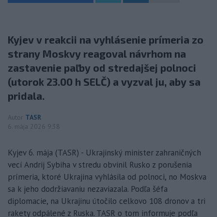
Kyjev v reakcii na vyhlásenie prímeria zo
strany Moskvy reagoval návrhom na
zastavenie paľby od stredajšej polnoci
(utorok 23.00 h SELČ) a vyzval ju, aby sa
pridala.
Autor
TASR
6. mája 2026 9:38
Kyjev 6. mája (TASR) - Ukrajinský minister zahraničných
vecí Andrij Sybiha v stredu obvinil Rusko z porušenia
prímeria, ktoré Ukrajina vyhlásila od polnoci, no Moskva
sa k jeho dodržiavaniu nezaviazala. Podľa šéfa
diplomacie, na Ukrajinu útočilo celkovo 108 dronov a tri
rakety odpálené z Ruska. TASR o tom informuje podľa