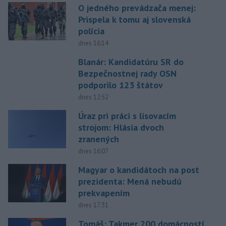
O jedného prevádzača menej:
Prispela k tomu aj slovenská
polícia
dnes 16:14
Blanár: Kandidatúru SR do
Bezpečnostnej rady OSN
podporilo 123 štátov
dnes 12:52
Úraz pri práci s lisovacím
strojom: Hlásia dvoch
zranených
dnes 16:07
Magyar o kandidátoch na post
prezidenta: Mená nebudú
prekvapením
dnes 17:31
Tomáš: Takmer 200 domácností