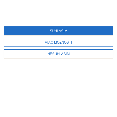
SÚHLASÍM
VIAC MOŽNOSTÍ
NESÚHLASÍM
....