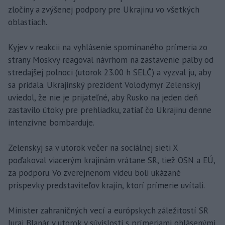
zločiny a zvýšenej podpory pre Ukrajinu vo všetkých
oblastiach.
Kyjev v reakcii na vyhlásenie spomínaného prímeria zo
strany Moskvy reagoval návrhom na zastavenie paľby od
stredajšej polnoci (utorok 23.00 h SELČ) a vyzval ju, aby
sa pridala. Ukrajinský prezident Volodymyr Zelenskyj
uviedol, že nie je prijateľné, aby Rusko na jeden deň
zastavilo útoky pre prehliadku, zatiaľ čo Ukrajinu denne
intenzívne bombarduje.
Zelenskyj sa v utorok večer na sociálnej sieti X
poďakoval viacerým krajinám vrátane SR, tiež OSN a EÚ,
za podporu. Vo zverejnenom videu boli ukázané
príspevky predstaviteľov krajín, ktorí prímerie uvítali.
Minister zahraničných vecí a európskych záležitostí SR
Juraj Blanár v utorok v súvislosti s prímeriami ohlásenými