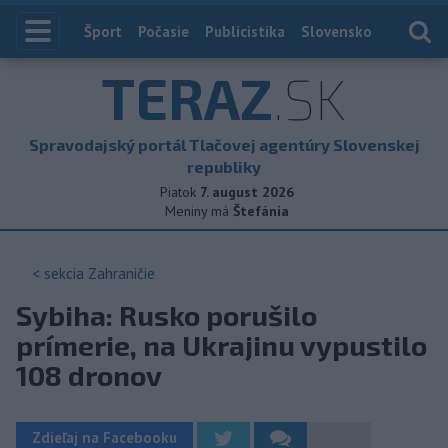
Index
Šport
Počasie
Publicistika
Slovensko
Zahranič
TERAZ
.SK
Spravodajský portál Tlačovej agentúry Slovenskej
republiky
Piatok
7. august 2026
Meniny má
Štefánia
< sekcia
Zahraničie
Sybiha: Rusko porušilo
prímerie, na Ukrajinu vypustilo
108 dronov
Zdieľaj na Facebooku