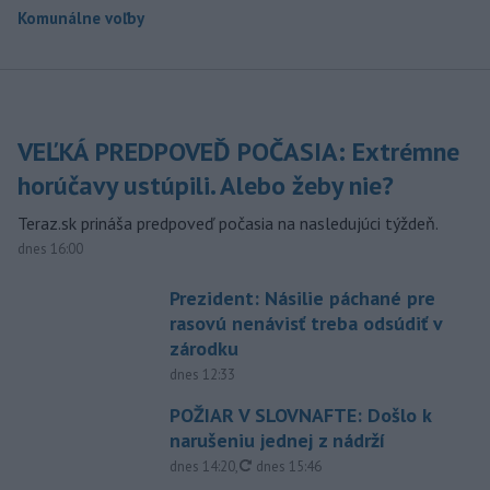
Komunálne voľby
VEĽKÁ PREDPOVEĎ POČASIA: Extrémne
horúčavy ustúpili. Alebo žeby nie?
Teraz.sk prináša predpoveď počasia na nasledujúci týždeň.
dnes 16:00
Prezident: Násilie páchané pre
rasovú nenávisť treba odsúdiť v
zárodku
dnes 12:33
POŽIAR V SLOVNAFTE: Došlo k
narušeniu jednej z nádrží
aktualizované
dnes 14:20
,
dnes 15:46