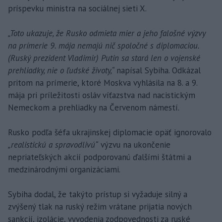
príspevku ministra na sociálnej sieti X.
„Toto ukazuje, že Rusko odmieta mier a jeho falošné výzvy
na prímerie 9. mája nemajú nič spoločné s diplomaciou.
(Ruský prezident Vladimir) Putin sa stará len o vojenské
prehliadky, nie o ľudské životy,“
napísal Sybiha. Odkázal
pritom na prímerie, ktoré Moskva vyhlásila na 8. a 9.
mája pri príležitosti osláv víťazstva nad nacistickým
Nemeckom a prehliadky na Červenom námestí.
Rusko podľa šéfa ukrajinskej diplomacie opäť ignorovalo
„realistickú a spravodlivú“
výzvu na ukončenie
nepriateľských akcií podporovanú ďalšími štátmi a
medzinárodnými organizáciami.
Sybiha dodal, že takýto prístup si vyžaduje silný a
zvýšený tlak na ruský režim vrátane prijatia nových
sankcií, izolácie, vyvodenia zodpovednosti za ruské