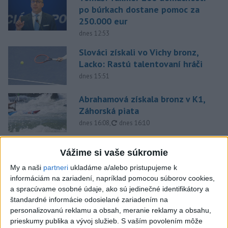
po búrkach dostane pomoc za
250.000 eur
dnes 12:53
Slováci získali vo Vichy bronz,
Lacko: Rastú talentovaní hráči
dnes 15:51
Abrahamová získala bronz v K1,
Záhorská piata
aktualizované
dnes 16:08
,
dnes 16:10
Práve teraz
Vážime si vaše súkromie
-
Slovenská polícia prispela k objasneniu prípadu
16:08
My a naši
partneri
ukladáme a/alebo pristupujeme k
prevádzačstva,
ktorý sa podarilo ukončiť právoplatným odsúdením
informáciám na zariadení, napríklad pomocou súborov cookies,
páchateľa v Maďarsku.
a spracúvame osobné údaje, ako sú jedinečné identifikátory a
štandardné informácie odosielané zariadením na
personalizovanú reklamu a obsah, meranie reklamy a obsahu,
Viac
Videá a prenosy TASR TV
prieskumy publika a vývoj služieb.
S vaším povolením môže