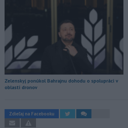
Zelenskyj ponúkol Bahrajnu dohodu o spolupráci v
oblasti dronov
Zdieľaj na Facebooku