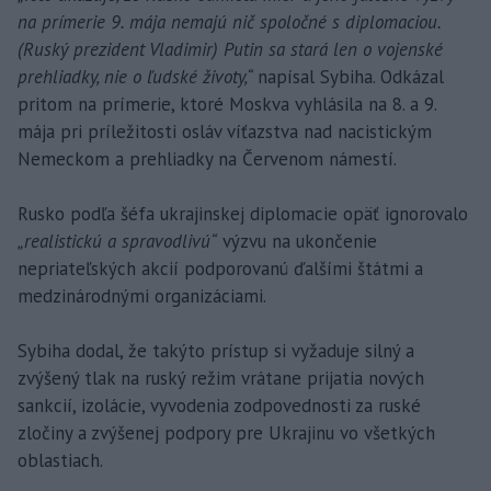
na prímerie 9. mája nemajú nič spoločné s diplomaciou.
(Ruský prezident Vladimir) Putin sa stará len o vojenské
prehliadky, nie o ľudské životy,“
napísal Sybiha. Odkázal
pritom na prímerie, ktoré Moskva vyhlásila na 8. a 9.
mája pri príležitosti osláv víťazstva nad nacistickým
Nemeckom a prehliadky na Červenom námestí.
Rusko podľa šéfa ukrajinskej diplomacie opäť ignorovalo
„realistickú a spravodlivú“
výzvu na ukončenie
nepriateľských akcií podporovanú ďalšími štátmi a
medzinárodnými organizáciami.
Sybiha dodal, že takýto prístup si vyžaduje silný a
zvýšený tlak na ruský režim vrátane prijatia nových
sankcií, izolácie, vyvodenia zodpovednosti za ruské
zločiny a zvýšenej podpory pre Ukrajinu vo všetkých
oblastiach.