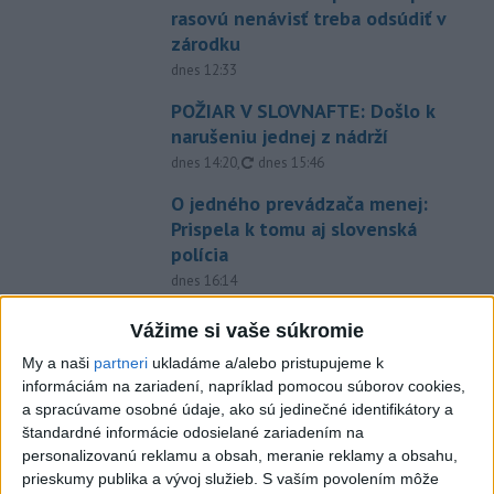
rasovú nenávisť treba odsúdiť v
zárodku
dnes 12:33
POŽIAR V SLOVNAFTE: Došlo k
narušeniu jednej z nádrží
aktualizované
dnes 14:20
,
dnes 15:46
O jedného prevádzača menej:
Prispela k tomu aj slovenská
polícia
dnes 16:14
Blanár: Kandidatúru SR do
Vážime si vaše súkromie
Bezpečnostnej rady OSN
My a naši
partneri
ukladáme a/alebo pristupujeme k
podporilo 123 štátov
informáciám na zariadení, napríklad pomocou súborov cookies,
dnes 12:52
a spracúvame osobné údaje, ako sú jedinečné identifikátory a
štandardné informácie odosielané zariadením na
Úraz pri práci s lisovacím
personalizovanú reklamu a obsah, meranie reklamy a obsahu,
strojom: Hlásia dvoch
prieskumy publika a vývoj služieb.
S vaším povolením môže
zranených