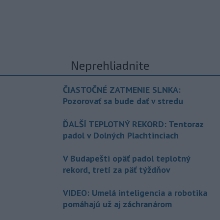
Neprehliadnite
ČIASTOČNÉ ZATMENIE SLNKA:
Pozorovať sa bude dať v stredu
ĎALŠÍ TEPLOTNÝ REKORD: Tentoraz
padol v Dolných Plachtinciach
V Budapešti opäť padol teplotný
rekord, tretí za päť týždňov
VIDEO: Umelá inteligencia a robotika
pomáhajú už aj záchranárom