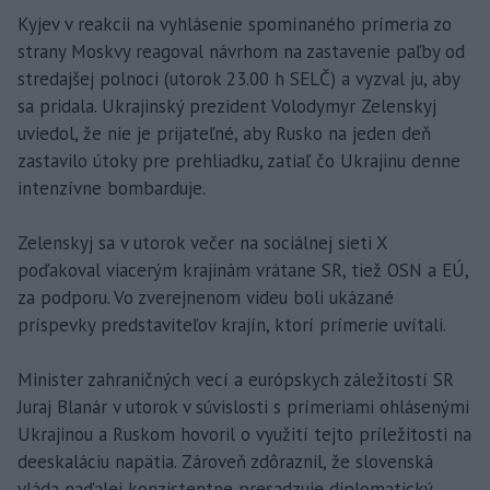
Kyjev v reakcii na vyhlásenie spomínaného prímeria zo
strany Moskvy reagoval návrhom na zastavenie paľby od
stredajšej polnoci (utorok 23.00 h SELČ) a vyzval ju, aby
sa pridala. Ukrajinský prezident Volodymyr Zelenskyj
uviedol, že nie je prijateľné, aby Rusko na jeden deň
zastavilo útoky pre prehliadku, zatiaľ čo Ukrajinu denne
intenzívne bombarduje.
Zelenskyj sa v utorok večer na sociálnej sieti X
poďakoval viacerým krajinám vrátane SR, tiež OSN a EÚ,
za podporu. Vo zverejnenom videu boli ukázané
príspevky predstaviteľov krajín, ktorí prímerie uvítali.
Minister zahraničných vecí a európskych záležitostí SR
Juraj Blanár v utorok v súvislosti s prímeriami ohlásenými
Ukrajinou a Ruskom hovoril o využití tejto príležitosti na
deeskaláciu napätia. Zároveň zdôraznil, že slovenská
vláda naďalej konzistentne presadzuje diplomatický