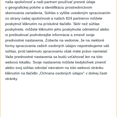
naša spoločnosť a naši partneri používať presné údaje
dnes 16:07
o geografickej polohe a identifikáciu prostredníctvom
skenovania zariadenia. Súhlas s vyššie uvedeným spracúvaním
Musk: Kandidátku francúzskej
zo strany našej spoločnosti a našich 824 partnerov môžete
strany Zelených treba zastaviť
poskytnúť kliknutím na príslušné tlačidlo. Skôr než súhlas
dnes 14:28
poskytnete, môžete kliknutím jeho poskytnutie odmietnuť alebo
si preštudovať podrobnejšie informácie a zmeniť svoje
Tomáš: Takmer 200 domácností
prednostné nastavenia.
Zoberte na vedomie, že na niektoré
po búrkach dostane pomoc za
formy spracúvania vašich osobných údajov nepotrebujeme váš
250.000 eur
súhlas, proti takémuto spracovaniu však máte právo namietať.
Vaše prednostné nastavenia sa budú vzťahovať len na túto
dnes 12:53
webovú lokalitu. Svoje nastavenia môžete kedykoľvek zmeniť
Slováci získali vo Vichy bronz,
alebo svoj súhlas odvolať návratom na túto webovú stránku
Lacko: Rastú talentovaní hráči
kliknutím na tlačidlo „Ochrana osobných údajov“ v dolnej časti
stránky.
dnes 15:51
Abrahamová získala bronz v K1,
Záhorská piata
aktualizované
dnes 16:08
,
dnes 16:10
Práve teraz