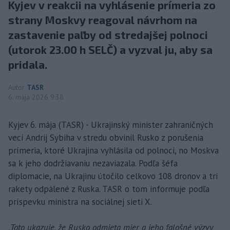
Kyjev v reakcii na vyhlásenie prímeria zo
strany Moskvy reagoval návrhom na
zastavenie paľby od stredajšej polnoci
(utorok 23.00 h SELČ) a vyzval ju, aby sa
pridala.
Autor
TASR
6. mája 2026 9:38
Kyjev 6. mája (TASR) - Ukrajinský minister zahraničných
vecí Andrij Sybiha v stredu obvinil Rusko z porušenia
prímeria, ktoré Ukrajina vyhlásila od polnoci, no Moskva
sa k jeho dodržiavaniu nezaviazala. Podľa šéfa
diplomacie, na Ukrajinu útočilo celkovo 108 dronov a tri
rakety odpálené z Ruska. TASR o tom informuje podľa
príspevku ministra na sociálnej sieti X.
„Toto ukazuje, že Rusko odmieta mier a jeho falošné výzvy