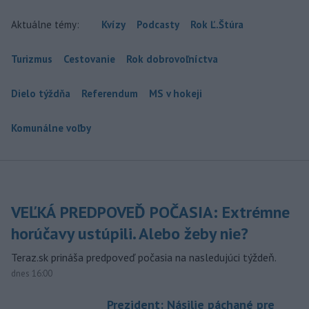
Aktuálne témy:
Kvízy
Podcasty
Rok Ľ.Štúra
Turizmus
Cestovanie
Rok dobrovoľníctva
Dielo týždňa
Referendum
MS v hokeji
Komunálne voľby
VEĽKÁ PREDPOVEĎ POČASIA: Extrémne
horúčavy ustúpili. Alebo žeby nie?
Teraz.sk prináša predpoveď počasia na nasledujúci týždeň.
dnes 16:00
Prezident: Násilie páchané pre