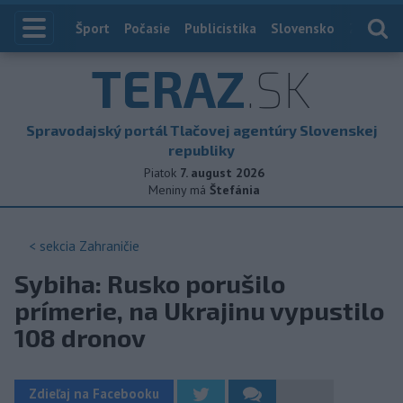
Index
Šport
Počasie
Publicistika
Slovensko
Zahranič
TERAZ
.SK
Spravodajský portál Tlačovej agentúry Slovenskej
republiky
Piatok
7. august 2026
Meniny má
Štefánia
< sekcia
Zahraničie
Sybiha: Rusko porušilo
prímerie, na Ukrajinu vypustilo
108 dronov
Zdieľaj na Facebooku