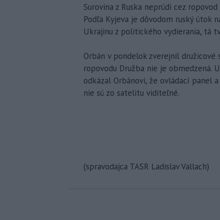
Surovina z Ruska neprúdi cez ropovod 
Podľa Kyjeva je dôvodom ruský útok na
Ukrajinu z politického vydierania, tá 
Orbán v pondelok zverejnil družicové 
ropovodu Družba nie je obmedzená. Uk
odkázal Orbánovi, že ovládací panel
nie sú zo satelitu viditeľné.
(spravodajca TASR Ladislav Vallach)