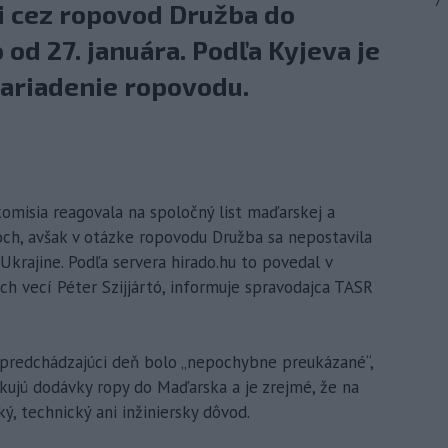
7
i cez ropovod Družba do
od 27. januára. Podľa Kyjeva je
ariadenie ropovodu.
omisia reagovala na spoločný list maďarskej a
och, avšak v otázke ropovodu Družba sa nepostavila
 Ukrajine. Podľa servera hirado.hu to povedal v
ch vecí Péter Szijjártó, informuje spravodajca TASR
 predchádzajúci deň bolo „nepochybne preukázané“,
okujú dodávky ropy do Maďarska a je zrejmé, že na
ý, technický ani inžiniersky dôvod.