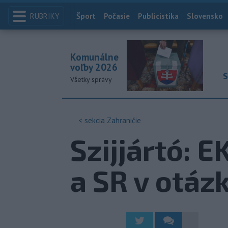
RUBRIKY
Index
Šport
Počasie
Publicistika
Slovensko
Komunálne
voľby 2026
S
Všetky správy
< sekcia
Zahraničie
Szijjártó: 
a SR v otáz