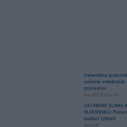
Generálna prokurat
určenie volebných
protestov
aktualizované
dnes 9:03
,
dnes 9:55
ZATMENIE SLNKA A
SLOVENSKU: Pozoro
budúci týždeň
dnes 9:40