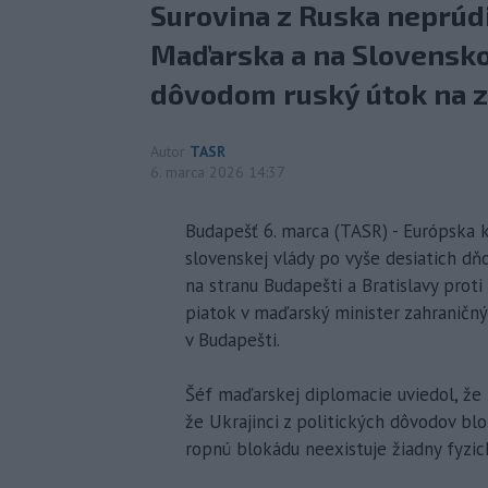
Surovina z Ruska neprúd
Maďarska a na Slovensko 
dôvodom ruský útok na z
Autor
TASR
6. marca 2026 14:37
Budapešť 6. marca (TASR) - Európska k
slovenskej vlády po vyše desiatich dň
na stranu Budapešti a Bratislavy proti
piatok v maďarský minister zahraničný
v Budapešti.
Šéf maďarskej diplomacie uviedol, že
že Ukrajinci z politických dôvodov bl
ropnú blokádu neexistuje žiadny fyzick