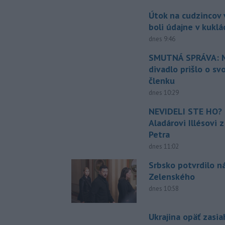
Útok na cudzincov v
boli údajne v kuklá
dnes 9:46
SMUTNÁ SPRÁVA: M
divadlo prišlo o sv
členku
dnes 10:29
NEVIDELI STE HO? 
Aladárovi Illésovi 
Petra
dnes 11:02
Srbsko potvrdilo n
Zelenského
dnes 10:58
Ukrajina opäť zasia