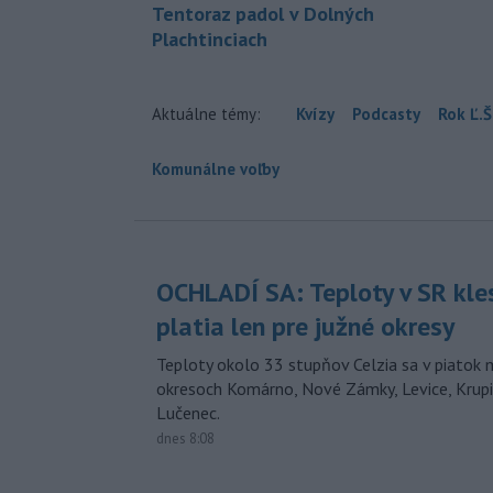
Tentoraz padol v Dolných
Plachtinciach
Aktuálne témy:
Kvízy
Podcasty
Rok Ľ.Š
Komunálne voľby
OCHLADÍ SA: Teploty v SR kle
platia len pre južné okresy
Teploty okolo 33 stupňov Celzia sa v piatok 
okresoch Komárno, Nové Zámky, Levice, Krupin
Lučenec.
dnes 8:08