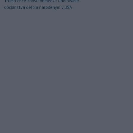
Trump chce znovu obmedziť udeľovanie
občianstva deťom narodeným v USA