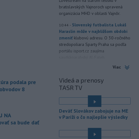
Lovestream na starom letisku v
bratislavských Vajnoroch upravená
organizácia MHD v oblasti Vajnôr.
-
Slovenský futbalista Lukáš
10:44
Haraslín môže v najbližšom období
zmeniť
klubovú adresu. O 30-ročného
stredopoliara Sparty Praha sa podľa
portálu isport.cz zaujíma
saudskoarabský Al-Fateh.
Viac
-
Vo veku 94 rokov zomrela 29.
10:23
júla 2026 herečka a dlhoročná
Videá a prenosy
úra podala pre
členka
Slovenského komorného
TASR TV
divadla (SKD) v Martine Helena
 obvodov 8
Sudická.
-
Národná diaľničná
10:15
Deväť Slovákov zabojuje na ME
spoločnosť (NDS) ukončila výmenu
J NA
v Paríži o čo najlepšie výsledky
mostného
záveru na ľavej strane
vať sa bude dať
mosta Lanfranconi, ktorý je súčasťou
bratislavskej diaľnice D2.