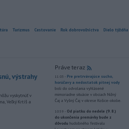
túra
Turizmus
Cestovanie
Rok dobrovoľníctva
Dielo týždňa
Práve teraz
snú, výstrahy
-
Pre pretrvávajúce sucho,
11:03
horúčavy a nedostatok pitnej vody
boli do odvolania vyhlásené
mimoriadne situácie v obciach Nižný
môžu vyskytnúť v
Čaj a Vyšný Čaj v okrese Košice-okolie.
a, Veľký Krtíš a
-
Od piatku do nedele (9. 8.)
10:59
do ukončenia premávky bude z
dôvodu
hudobného festivalu