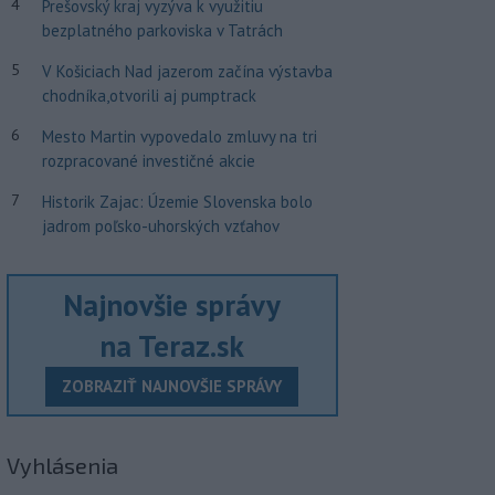
4
Prešovský kraj vyzýva k využitiu
bezplatného parkoviska v Tatrách
5
V Košiciach Nad jazerom začína výstavba
chodníka,otvorili aj pumptrack
6
Mesto Martin vypovedalo zmluvy na tri
rozpracované investičné akcie
7
Historik Zajac: Územie Slovenska bolo
jadrom poľsko-uhorských vzťahov
Najnovšie správy
na Teraz.sk
ZOBRAZIŤ NAJNOVŠIE SPRÁVY
Vyhlásenia