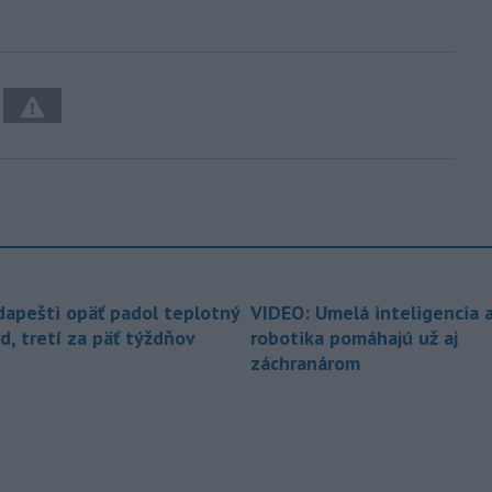
dapešti opäť padol teplotný
VIDEO: Umelá inteligencia 
d, tretí za päť týždňov
robotika pomáhajú už aj
záchranárom