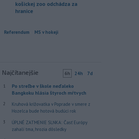
košickej zoo odchádza za
hranice
Referendum
MS v hokeji
Najčítanejšie
6h
24h
7d
Po streľbe v škole neďaleko
1
Bangkoku hlásia štyroch mŕtvych
2
Kruhová križovatka v Poprade v smere z
Hozelca bude hotová budúci rok
3
ÚPLNÉ ZATMENIE SLNKA: Časť Európy
zahalí tma, hrozia dôsledky