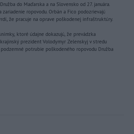
Družba do Maďarska a na Slovensko od 27. januára.
 zariadenie ropovodu. Orbán a Fico podozrievajú
tvrdí, že pracuje na oprave poškodenej infraštruktúry.
snímky, ktoré údajne dokazujú, že prevádzka
rajinský prezident Volodymyr Zelenskyj v stredu
 a podzemné potrubie poškodeného ropovodu Družba