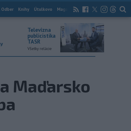
 Odber
Knihy
Útulkovo
Magazín
News Now
Archív
TASR
Televízna
publicistika
TASR
ky
Všetky relácie
 za Maďarsko
ba