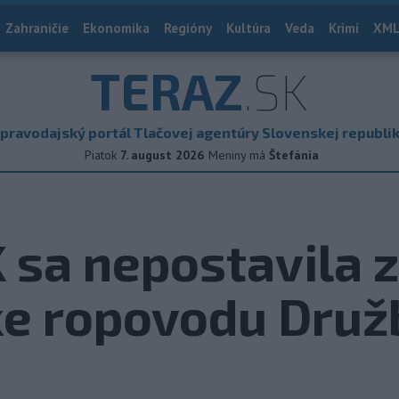
Zahraničie
Ekonomika
Regióny
Kultúra
Veda
Krimi
XML
TERAZ
.SK
pravodajský portál Tlačovej agentúry Slovenskej republi
Piatok
7. august 2026
Meniny má
Štefánia
EK sa nepostavila
ke ropovodu Druž