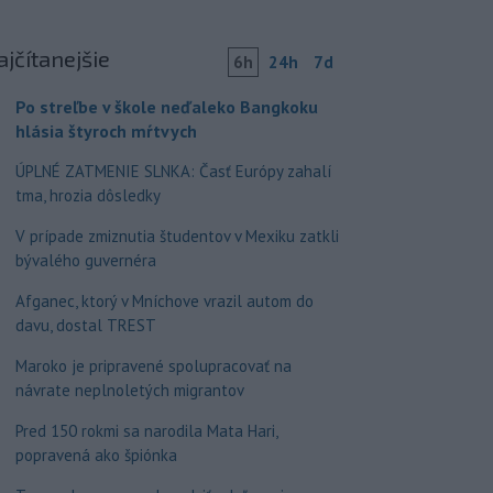
ajčítanejšie
6h
24h
7d
Po streľbe v škole neďaleko Bangkoku
hlásia štyroch mŕtvych
ÚPLNÉ ZATMENIE SLNKA: Časť Európy zahalí
tma, hrozia dôsledky
V prípade zmiznutia študentov v Mexiku zatkli
bývalého guvernéra
Afganec, ktorý v Mníchove vrazil autom do
davu, dostal TREST
Maroko je pripravené spolupracovať na
návrate neplnoletých migrantov
Pred 150 rokmi sa narodila Mata Hari,
popravená ako špiónka