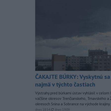
ČAKAJTE BÚRKY: Vyskytnú sa 
najmä v týchto častiach
Výstrahy pred búrkami ústav vyhlásil v celom 
väčšine okresov Trenčianskeho, Trnavského a Ž
okresoch Snina a Sobrance na východe krajiny.
aktualizované
dnes 18:54
,
dnes 19:09