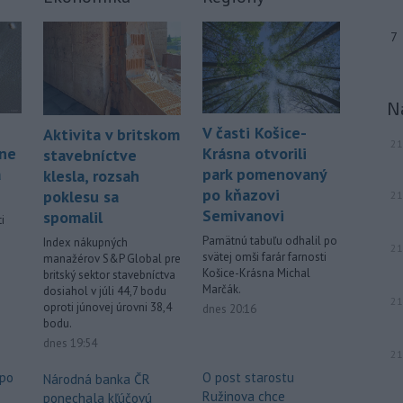
7
N
V časti Košice-
Aktivita v britskom
21
áne
Krásna otvorili
stavebníctve
á
park pomenovaný
klesla, rozsah
po kňazovi
poklesu sa
21
Semivanovi
spomalil
i
Pamätnú tabuľu odhalil po
Index nákupných
21
svätej omši farár farnosti
manažérov S&P Global pre
.
Košice-Krásna Michal
britský sektor stavebníctva
Marčák.
dosiahol v júli 44,7 bodu
21
oproti júnovej úrovni 38,4
dnes 20:16
bodu.
dnes 19:54
21
 po
O post starostu
Národná banka ČR
Ružinova chce
ponechala kľúčovú