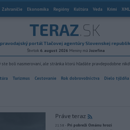
Zahraničie
Ekonomika
Regióny
Kultúra
Veda
Krimi
XML
TERAZ
.SK
pravodajský portál Tlačovej agentúry Slovenskej republi
Štvrtok
6. august 2026
Meniny má
Jozefína
ý ste boli nasmerovaní, ale stránka ktorú hľadáte pravdepodobne nikd
túra
Turizmus
Cestovanie
Rok dobrovoľníctva
Dielo týždňa
Práve teraz
-
Pri pobreží Ománu hrozí
21:58