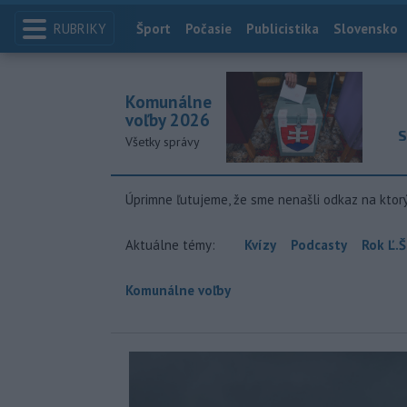
RUBRIKY
Index
Šport
Počasie
Publicistika
Slovensko
Komunálne
voľby 2026
S
Všetky správy
Úprimne ľutujeme, že sme nenašli odkaz na ktor
Aktuálne témy:
Kvízy
Podcasty
Rok Ľ.Š
Komunálne voľby