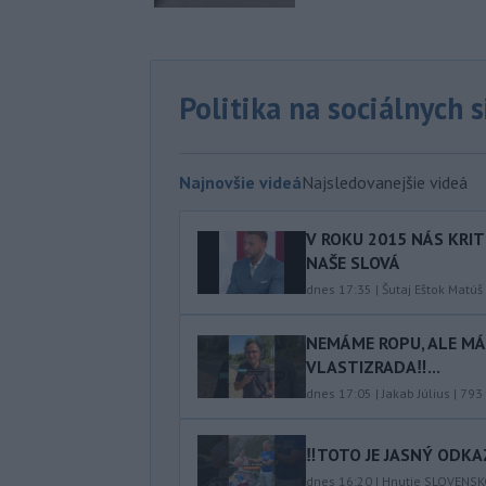
Politika na sociálnych 
Najnovšie videá
Najsledovanejšie videá
V ROKU 2015 NÁS KRIT
NAŠE SLOVÁ
dnes 17:35
|
Šutaj Eštok Matúš
NEMÁME ROPU, ALE MÁM
VLASTIZRADA‼️...
dnes 17:05
|
Jakab Július
|
793
‼️TOTO JE JASNÝ ODKAZ
dnes 16:20
|
Hnutie SLOVENS