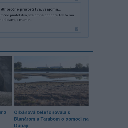
 dlhoročné priateľstvá, vzájomn...
oročné priateľstvá, vzájomná podpora, tak to má
neráciami, z mamin...
r z
Orbánová telefonovala s
Blanárom a Tarabom o pomoci na
Dunaji