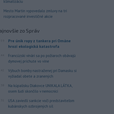
klimatizáciu
Mesto Martin vypovedalo zmluvy na tri
rozpracované investičné akcie
ajnovšie
zo Správ
Pre únik ropy z tankera pri Ománe
:59
hrozí ekologická katastrofa
:44
Francúzski vinári sa po požiaroch obávajú
dymovej príchute vo víne
:42
Výbuch bomby nastraženej pri Damasku si
vyžiadal obete a zranených
:38
Na kúpalisku Diakovce UNIKALA LÁTKA,
osem ľudí skončilo v nemocnici
:31
USA zaviedli sankcie voči predstaviteľom
kubánskych ozbrojených síl