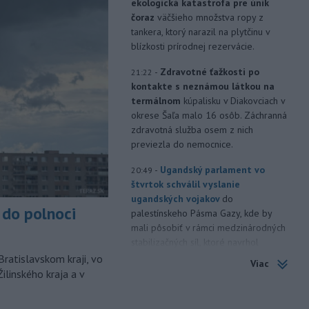
ekologická katastrofa pre únik
čoraz
väčšieho množstva ropy z
tankera, ktorý narazil na plytčinu v
blízkosti prírodnej rezervácie.
-
Zdravotné ťažkosti po
21:22
kontakte s neznámou látkou na
termálnom
kúpalisku v Diakovciach v
okrese Šaľa malo 16 osôb. Záchranná
zdravotná služba osem z nich
previezla do nemocnice.
-
Ugandský parlament vo
20:49
štvrtok schválil vyslanie
ugandských vojakov
do
do polnoci
palestínskeho Pásma Gazy, kde by
mali pôsobiť v rámci medzinárodných
stabilizačných síl, ktoré navrhol
americký prezident Donald Trump.
Bratislavskom kraji, vo
Viac
ilinského kraja a v
-
Anglická futbalová asociácia
20:07
(FA) stiahla svoju podporu