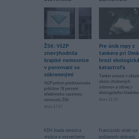
Pre únik ropy z
ŽSK: VšZP
tankera pri Om
znevýhodnila
hrozí ekologick
krajské nemocnice
katastrofa
v porovnaní so
súkromnými
Tanker uviazol v oblast
okolo chránených
VšZP pritom predstavovala
ostrovov a citlivej z
približne 78 percent
ekologického hľadiska
efektívneho casemixu
dnes 21:59
nemocníc ŽSK.
dnes 17:57
Francúzski vinári sa
KDH žiada ministra
požiaroch obávajú
vnútra o vysvetlenie