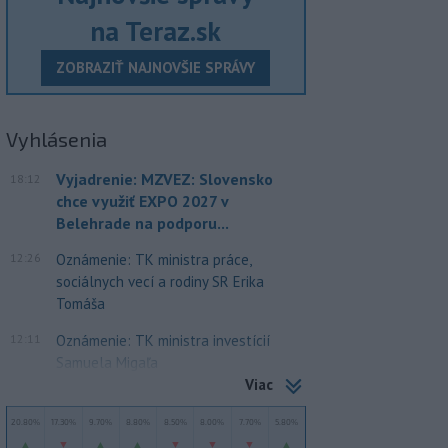
na Teraz.sk
ZOBRAZIŤ NAJNOVŠIE SPRÁVY
Vyhlásenia
Vyjadrenie: MZVEZ: Slovensko
18:12
chce využiť EXPO 2027 v
Belehrade na podporu...
12:26
Oznámenie: TK ministra práce,
sociálnych vecí a rodiny SR Erika
Tomáša
12:11
Oznámenie: TK ministra investícií
Samuela Migaľa
Viac