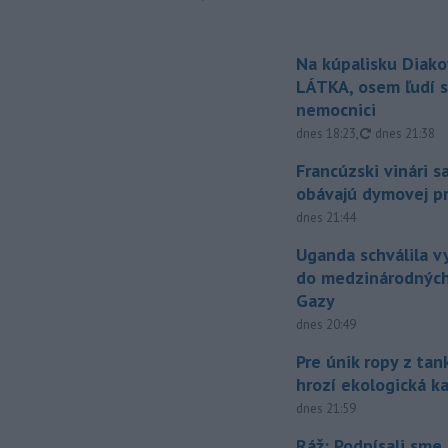
Na kúpalisku Diak
LÁTKA, osem ľudí s
nemocnici
aktualizovan
dnes 18:23
,
dnes 21:38
Francúzski vinári s
obávajú dymovej pr
dnes 21:44
Uganda schválila v
do medzinárodných
Gazy
dnes 20:49
Pre únik ropy z ta
hrozí ekologická k
dnes 21:59
Ráž: Podpísali sme