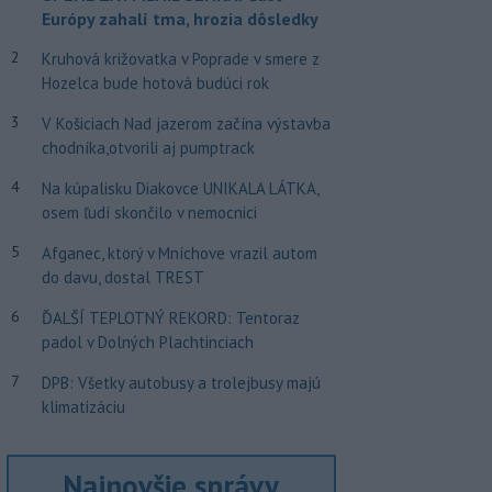
Európy zahalí tma, hrozia dôsledky
2
Kruhová križovatka v Poprade v smere z
Hozelca bude hotová budúci rok
3
V Košiciach Nad jazerom začína výstavba
chodníka,otvorili aj pumptrack
4
Na kúpalisku Diakovce UNIKALA LÁTKA,
osem ľudí skončilo v nemocnici
5
Afganec, ktorý v Mníchove vrazil autom
do davu, dostal TREST
6
ĎALŠÍ TEPLOTNÝ REKORD: Tentoraz
padol v Dolných Plachtinciach
7
DPB: Všetky autobusy a trolejbusy majú
klimatizáciu
Najnovšie správy