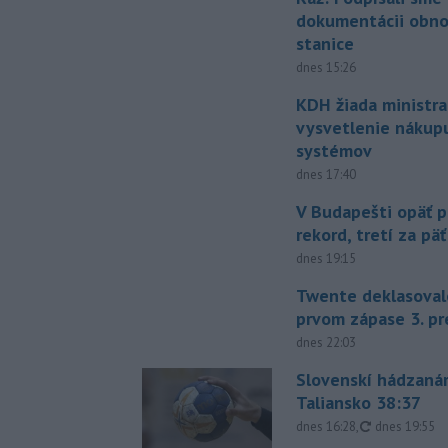
dokumentácii obno
stanice
dnes 15:26
KDH žiada ministra
vysvetlenie nákup
systémov
dnes 17:40
V Budapešti opäť p
rekord, tretí za pä
dnes 19:15
Twente deklasoval
prvom zápase 3. pr
dnes 22:03
Slovenskí hádzanár
Taliansko 38:37
aktualizovan
dnes 16:28
,
dnes 19:55