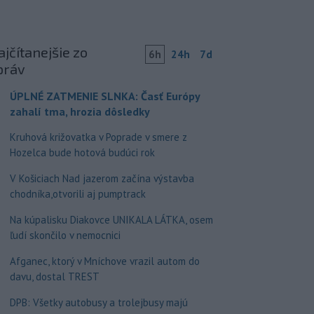
jčítanejšie zo
6h
24h
7d
práv
ÚPLNÉ ZATMENIE SLNKA: Časť Európy
zahalí tma, hrozia dôsledky
Kruhová križovatka v Poprade v smere z
Hozelca bude hotová budúci rok
V Košiciach Nad jazerom začína výstavba
chodníka,otvorili aj pumptrack
Na kúpalisku Diakovce UNIKALA LÁTKA, osem
ľudí skončilo v nemocnici
Afganec, ktorý v Mníchove vrazil autom do
davu, dostal TREST
DPB: Všetky autobusy a trolejbusy majú