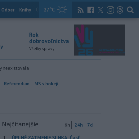
27
°C
 Odber
Knihy
Útulkovo
Magazín
News Now
Archív
TASR
Rok
dobrovoľníctva
ky
Všetky správy
y neexistovala
Referendum
MS v hokeji
Najčítanejšie
6h
24h
7d
ÚPLNÉ ZATMENIE SLNKA: Časť
1