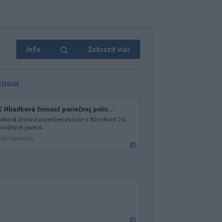
Info
Zobraziť viac
itúcií
iadková činnosť poriečnej políc...
ová činnosť poriečnej polície v 80 rokoch 20.
írodných jazerá...
kej republiky