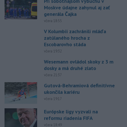
Pri sobotňajšom výbuchu v
Moskve údajne zahynul aj zať
generála Čajka
včera 18:55
V Kolumbii zachránili mláďa
zatúlaného hrocha z
Escobarovho stáda
včera 19:32
Wesemann ovládol skoky z 3 m
dosky a má druhé zlato
včera 21:37
Gutová-Behramiová definitívne
ukončila kariéru
včera 19:17
Európske ligy vyzvali na
reformu riadenia FIFA
včera 18:49