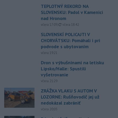
TEPLOTNÝ REKORD NA
SLOVENSKU: Padol v Kamenici
nad Hronom
aktualizované
včera 17:09
,
včera 18:42
SLOVENSKÍ POLICAJTI V
CHORVÁTSKU: Pomáhali i pri
podvode s ubytovaním
včera 19:21
Dron s výbušninami na letisku
Lipsko/Halle: Spustili
vyšetrovanie
včera 21:29
ZRÁŽKA VLAKU S AUTOM V
LOZORNE: Rušňovodič jej už
nedokázal zabrániť
včera 20:05