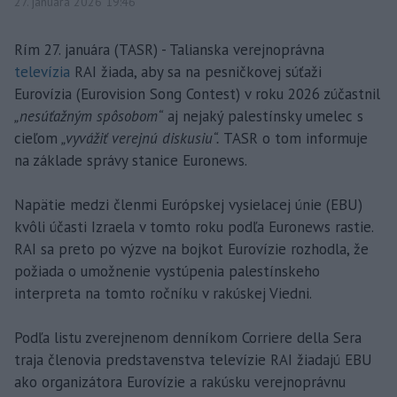
27. januára 2026 19:46
Rím 27. januára (TASR) - Talianska verejnoprávna
televízia
RAI žiada, aby sa na pesničkovej súťaži
Eurovízia (Eurovision Song Contest) v roku 2026 zúčastnil
„nesúťažným spôsobom“
aj nejaký palestínsky umelec s
cieľom
„vyvážiť verejnú diskusiu“.
TASR o tom informuje
na základe správy stanice Euronews.
Napätie medzi členmi Európskej vysielacej únie (EBU)
kvôli účasti Izraela v tomto roku podľa Euronews rastie.
RAI sa preto po výzve na bojkot Eurovízie rozhodla, že
požiada o umožnenie vystúpenia palestínskeho
interpreta na tomto ročníku v rakúskej Viedni.
Podľa listu zverejnenom denníkom Corriere della Sera
traja členovia predstavenstva televízie RAI žiadajú EBU
ako organizátora Eurovízie a rakúsku verejnoprávnu