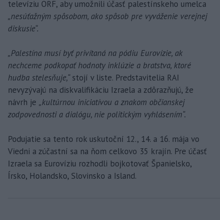
televíziu ORF, aby umožnili účasť palestínskeho umelca
„nesúťažným spôsobom, ako spôsob pre vyváženie verejnej
diskusie“.
„Palestína musí byť privítaná na pódiu Eurovízie, ak
nechceme podkopať hodnoty inklúzie a bratstva, ktoré
hudba stelesňuje,“
stojí v liste. Predstavitelia RAI
nevyzývajú na diskvalifikáciu Izraela a zdôrazňujú, že
návrh je
„kultúrnou iniciatívou a znakom občianskej
zodpovednosti a dialógu, nie politickým vyhlásením“.
Podujatie sa tento rok uskutoční 12., 14. a 16. mája vo
Viedni a zúčastní sa na ňom celkovo 35 krajín. Pre účasť
Izraela sa Eurovíziu rozhodli bojkotovať Španielsko,
Írsko, Holandsko, Slovinsko a Island.