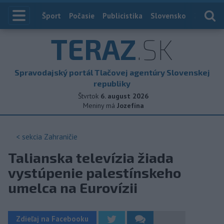
Index
Šport
Počasie
Publicistika
Slovensko
Zahranič
TERAZ
.SK
Spravodajský portál Tlačovej agentúry Slovenskej
republiky
Štvrtok
6. august 2026
Meniny má
Jozefína
< sekcia
Zahraničie
Talianska televízia žiada
vystúpenie palestínskeho
umelca na Eurovízii
Zdieľaj na Facebooku