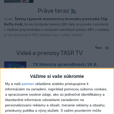
Práve teraz
-
Štátny tajomník ministerstva životného prostredia Filip
22:44
Kuffa tvrdí,
že mu Európska komisia (EK) dala za pravdu v súvislosti
s vládnou pripomienkou k zonáciám národných parkov (NP) a naďalej
je tak ohrozených 450 miliónov eur z plánu obnovy.
Viac
Videá a prenosy TASR TV
TK Ministra spravodlivosti SR B.
Suska
Vážime si vaše súkromie
My a naši
partneri
ukladáme a/alebo pristupujeme k
Viac
informáciám na zariadení, napríklad pomocou súborov cookies,
Najčítanejšie
a spracúvame osobné údaje, ako sú jedinečné identifikátory a
štandardné informácie odosielané zariadením na
6h
24h
7d
personalizovanú reklamu a obsah, meranie reklamy a obsahu,
prieskumy publika a vývoj služieb.
S vaším povolením môže
1