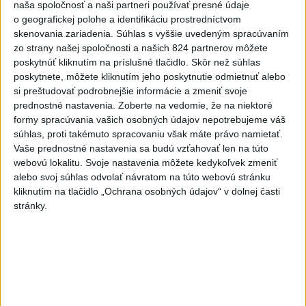
Český herec Vladimír Polívka odmietol
naša spoločnosť a naši partneri používať presné údaje
zaujímavé filmové projekty
o geografickej polohe a identifikáciu prostredníctvom
skenovania zariadenia. Súhlas s vyššie uvedeným spracúvaním
2
zo strany našej spoločnosti a našich 824 partnerov môžete
Predstavitelia Mladého Hlasu podali trestné oznámenie
poskytnúť kliknutím na príslušné tlačidlo. Skôr než súhlas
na I. Korčoka
poskytnete, môžete kliknutím jeho poskytnutie odmietnuť alebo
3
si preštudovať podrobnejšie informácie a zmeniť svoje
Mesto Martin vypovedalo zmluvy na tri rozpracované
prednostné nastavenia.
Zoberte na vedomie, že na niektoré
investičné akcie
formy spracúvania vašich osobných údajov nepotrebujeme váš
4
súhlas, proti takémuto spracovaniu však máte právo namietať.
ZRÁŽKA VLAKU S AUTOM V LOZORNE: Rušňovodič jej
Vaše prednostné nastavenia sa budú vzťahovať len na túto
už nedokázal zabrániť
webovú lokalitu. Svoje nastavenia môžete kedykoľvek zmeniť
5
alebo svoj súhlas odvolať návratom na túto webovú stránku
UZAVRETÁ CESTA: Medzi Spišskou Novou Vsou a
kliknutím na tlačidlo „Ochrana osobných údajov“ v dolnej časti
Levočou sa stala nehoda
stránky.
6
ZOO SMÚTI: Extrémne horúčavy neprežili tri levice
7
TEPLOTNÝ REKORD NA SLOVENSKU: Padol v Kamenici
nad Hronom
Najnovšie správy na Teraz.sk