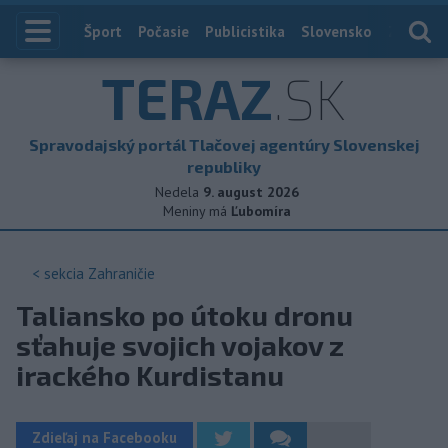
Index
Šport
Počasie
Publicistika
Slovensko
Zahranič
TERAZ
.SK
Spravodajský portál Tlačovej agentúry Slovenskej
republiky
Nedela
9. august 2026
Meniny má
Ľubomíra
< sekcia
Zahraničie
Taliansko po útoku dronu
sťahuje svojich vojakov z
irackého Kurdistanu
Zdieľaj na Facebooku