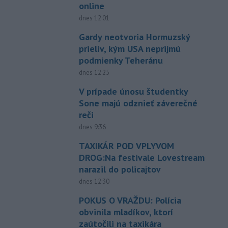
online
dnes 12:01
Gardy neotvoria Hormuzský
prieliv, kým USA neprijmú
podmienky Teheránu
dnes 12:25
V prípade únosu študentky
Sone majú odznieť záverečné
reči
dnes 9:36
TAXIKÁR POD VPLYVOM
DROG:Na festivale Lovestream
narazil do policajtov
dnes 12:30
POKUS O VRAŽDU: Polícia
obvinila mladíkov, ktorí
zaútočili na taxikára