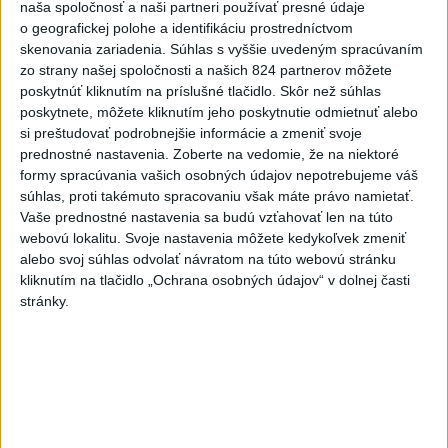
naša spoločnosť a naši partneri používať presné údaje
o geografickej polohe a identifikáciu prostredníctvom
Viac
skenovania zariadenia. Súhlas s vyššie uvedeným spracúvaním
Videá a prenosy TASR TV
zo strany našej spoločnosti a našich 824 partnerov môžete
poskytnúť kliknutím na príslušné tlačidlo. Skôr než súhlas
Deväť Slovákov zabojuje na ME v Paríži
poskytnete, môžete kliknutím jeho poskytnutie odmietnuť alebo
o čo najlepšie výsledky
si preštudovať podrobnejšie informácie a zmeniť svoje
prednostné nastavenia.
Zoberte na vedomie, že na niektoré
formy spracúvania vašich osobných údajov nepotrebujeme váš
Viac
súhlas, proti takémuto spracovaniu však máte právo namietať.
Najčítanejšie
Vaše prednostné nastavenia sa budú vzťahovať len na túto
webovú lokalitu. Svoje nastavenia môžete kedykoľvek zmeniť
6h
24h
7d
alebo svoj súhlas odvolať návratom na túto webovú stránku
kliknutím na tlačidlo „Ochrana osobných údajov“ v dolnej časti
DRÁMA V PARLAMENTE: Poslankyňa
1
stránky.
hádzala do premiéra vajíčka
2
Festival Lovestream 2026 pokračuje, druhý deň zakončil
Robbie Williams
3
Skončili ďalšie desiatky menších pôšt, samosprávam sa