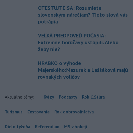
OTESTUJTE SA: Rozumiete
slovenským nárečiam? Tieto slová vás
potrápia
VEĽKÁ PREDPOVEĎ POČASIA:
Extrémne horúčavy ustúpili. Alebo
žeby nie?
HRABKO o výhode
Majerského:Mazurek a Laššáková majú
rovnakých voličov
Aktuálne témy:
Kvízy
Podcasty
Rok Ľ.Štúra
Turizmus
Cestovanie
Rok dobrovoľníctva
Dielo týždňa
Referendum
MS v hokeji