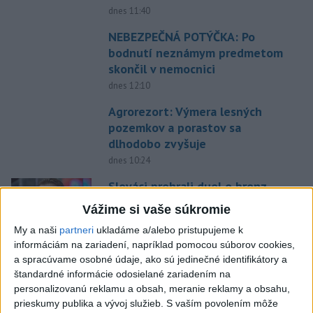
dnes 11:40
NEBEZPEČNÁ POTÝČKA: Po
bodnutí neznámym predmetom
skončil v nemocnici
dnes 12:10
Agrorezort: Výmera lesných
pozemkov a porastov sa
dlhodobo zvyšuje
dnes 10:24
Slováci prehrali duel o bronz,
Štolc: Hodnotí sa to ťažko
Vážime si vaše súkromie
dnes 10:18
My a naši
partneri
ukladáme a/alebo pristupujeme k
informáciám na zariadení, napríklad pomocou súborov cookies,
Práve teraz
a spracúvame osobné údaje, ako sú jedinečné identifikátory a
štandardné informácie odosielané zariadením na
-
Vo Valčianskej doline pri Martine napadol v sobotu (8. 8.)
12:57
personalizovanú reklamu a obsah, meranie reklamy a obsahu,
podvečer
medveď muža na bicykli. Strhol ho na zem a spôsobil mu
prieskumy publika a vývoj služieb.
S vaším povolením môže
viaceré zranenia. Muž skončil v martinskej nemocnici.