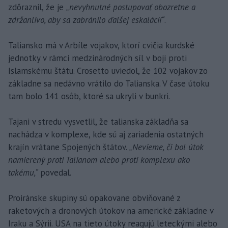
zdôraznil, že je
„nevyhnutné postupovať obozretne a
zdržanlivo, aby sa zabránilo ďalšej eskalácii“
.
Taliansko má v Arbíle vojakov, ktorí cvičia kurdské
jednotky v rámci medzinárodných síl v boji proti
Islamskému štátu. Crosetto uviedol, že 102 vojakov zo
základne sa nedávno vrátilo do Talianska. V čase útoku
tam bolo 141 osôb, ktoré sa ukryli v bunkri.
Tajani v stredu vysvetlil, že talianska základňa sa
nachádza v komplexe, kde sú aj zariadenia ostatných
krajín vrátane Spojených štátov.
„Nevieme, či bol útok
namierený proti Talianom alebo proti komplexu ako
takému,“
povedal.
Proiránske skupiny sú opakovane obviňované z
raketových a dronových útokov na americké základne v
Iraku a Sýrii. USA na tieto útoky reagujú leteckými alebo