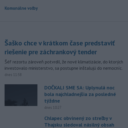
Komunálne voľby
Šaško chce v krátkom čase predstaviť
riešenie pre záchrankový tender
Šéf rezortu zároveň potvrdil, že nové klimatizácie, do ktorých
investovalo ministerstvo, sa postupne inštalujú do nemocníc.
dnes 11:58
DOČKALI SME SA: Uplynulá noc
bola najchladnejšia za posledné
týždne
dnes 10:27
Chlapec obvinený zo streľby v
Thajsku sledoval násilný obsah