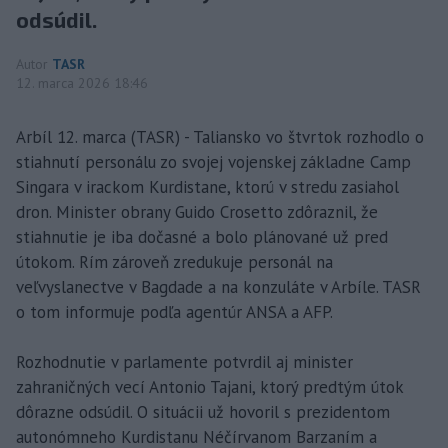
odsúdil.
Autor
TASR
12. marca 2026 18:46
Arbíl 12. marca (TASR) - Taliansko vo štvrtok rozhodlo o
stiahnutí personálu zo svojej vojenskej základne Camp
Singara v irackom Kurdistane, ktorú v stredu zasiahol
dron. Minister obrany Guido Crosetto zdôraznil, že
stiahnutie je iba dočasné a bolo plánované už pred
útokom. Rím zároveň zredukuje personál na
veľvyslanectve v Bagdade a na konzuláte v Arbíle. TASR
o tom informuje podľa agentúr ANSA a AFP.
Rozhodnutie v parlamente potvrdil aj minister
zahraničných vecí Antonio Tajani, ktorý predtým útok
dôrazne odsúdil. O situácii už hovoril s prezidentom
autonómneho Kurdistanu Néčírvanom Barzaním a