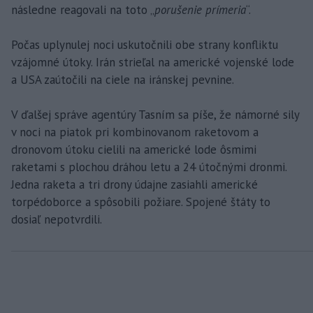
následne reagovali na toto „
porušenie prímeria
“.
Počas uplynulej noci uskutočnili obe strany konfliktu
vzájomné útoky. Irán strieľal na americké vojenské lode
a USA zaútočili na ciele na iránskej pevnine.
V ďalšej správe agentúry Tasním sa píše, že námorné sily
v noci na piatok pri kombinovanom raketovom a
dronovom útoku cielili na americké lode ôsmimi
raketami s plochou dráhou letu a 24 útočnými dronmi.
Jedna raketa a tri drony údajne zasiahli americké
torpédoborce a spôsobili požiare. Spojené štáty to
dosiaľ nepotvrdili.