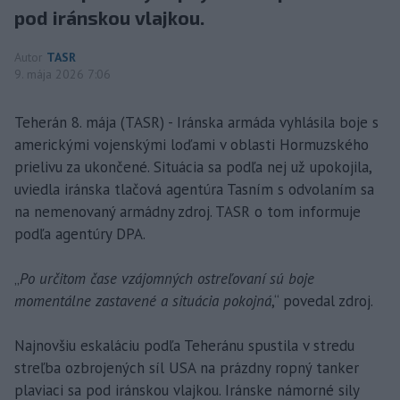
pod iránskou vlajkou.
Autor
TASR
9. mája 2026 7:06
Teherán 8. mája (TASR) - Iránska armáda vyhlásila boje s
americkými vojenskými loďami v oblasti Hormuzského
prielivu za ukončené. Situácia sa podľa nej už upokojila,
uviedla iránska tlačová agentúra Tasním s odvolaním sa
na nemenovaný armádny zdroj. TASR o tom informuje
podľa agentúry DPA.
„
Po určitom čase vzájomných ostreľovaní sú boje
momentálne zastavené a situácia pokojná
,“ povedal zdroj.
Najnovšiu eskaláciu podľa Teheránu spustila v stredu
streľba ozbrojených síl USA na prázdny ropný tanker
plaviaci sa pod iránskou vlajkou. Iránske námorné sily