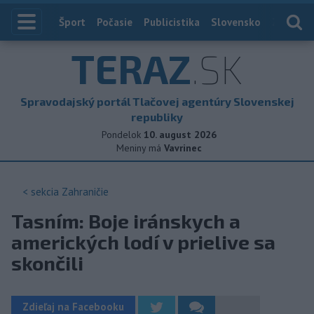
Index
Šport
Počasie
Publicistika
Slovensko
Zahranič
TERAZ
.SK
Spravodajský portál Tlačovej agentúry Slovenskej
republiky
Pondelok
10. august 2026
Meniny má
Vavrinec
< sekcia
Zahraničie
Tasním: Boje iránskych a
amerických lodí v prielive sa
skončili
Zdieľaj na Facebooku