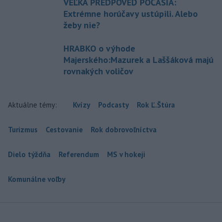
VEĽKÁ PREDPOVEĎ POČASIA:
Extrémne horúčavy ustúpili. Alebo
žeby nie?
HRABKO o výhode
Majerského:Mazurek a Laššáková majú
rovnakých voličov
Aktuálne témy:
Kvízy
Podcasty
Rok Ľ.Štúra
Turizmus
Cestovanie
Rok dobrovoľníctva
Dielo týždňa
Referendum
MS v hokeji
Komunálne voľby