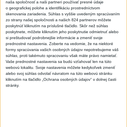
naša spoločnosť a naši partneri používať presné údaje
dnes 6:16
o geografickej polohe a identifikáciu prostredníctvom
Vavrinec je vyrovnaný
skenovania zariadenia. Súhlas s vyššie uvedeným spracúvaním
dnes 5:30
zo strany našej spoločnosti a našich 824 partnerov môžete
poskytnúť kliknutím na príslušné tlačidlo. Skôr než súhlas
PREKVAPENIE POD DUBŇOM:
poskytnete, môžete kliknutím jeho poskytnutie odmietnuť alebo
Skalica vezie zo Žiliny všetky
si preštudovať podrobnejšie informácie a zmeniť svoje
body
prednostné nastavenia.
Zoberte na vedomie, že na niektoré
aktualizované
formy spracúvania vašich osobných údajov nepotrebujeme váš
včera 19:00
,
včera 20:10
súhlas, proti takémuto spracovaniu však máte právo namietať.
Práve teraz
Vaše prednostné nastavenia sa budú vzťahovať len na túto
webovú lokalitu. Svoje nastavenia môžete kedykoľvek zmeniť
-
Západná Európa zaznamenala v roku 2026 najteplejší jún
06:16
alebo svoj súhlas odvolať návratom na túto webovú stránku
a júl od
začiatku meraní. Uviedla to podľa agentúry AFP Služba
kliknutím na tlačidlo „Ochrana osobných údajov“ v dolnej časti
Európskej únie pre sledovanie klímy Copernicus (C3S).
stránky.
Viac
Videá a prenosy TASR TV
Deväť Slovákov zabojuje na ME v Paríži
o čo najlepšie výsledky