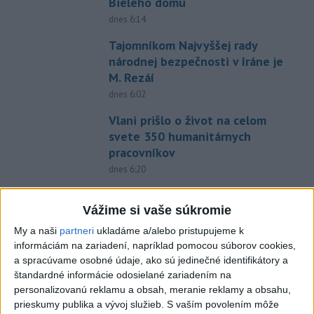
Bieleho domu
dnes 6:14
Tajomníkom Najvyššej rady
národnej bezpečnosti v Iráne je
M. Rezáí
dnes 6:02
Vlani prišlo o život na celom
svete 350 humanitárnych
pracovníkov
dnes 6:20
Pamätný deň obetí banských
Vážime si vaše súkromie
nešťastí pripomína tragédiu v
Handlovej
My a naši
partneri
ukladáme a/alebo pristupujeme k
dnes 5:15
informáciám na zariadení, napríklad pomocou súborov cookies,
a spracúvame osobné údaje, ako sú jedinečné identifikátory a
C3S: Západná Európa mala
štandardné informácie odosielané zariadením na
najteplejší jún a júl od začiatku
personalizovanú reklamu a obsah, meranie reklamy a obsahu,
meraní
prieskumy publika a vývoj služieb.
S vaším povolením môže