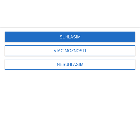
Šport
SÚHLASÍM
VIAC MOŽNOSTÍ
....
NESÚHLASÍM
....