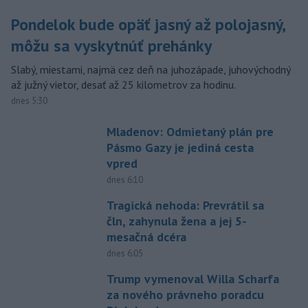
Pondelok bude opäť jasný až polojasný,
môžu sa vyskytnúť prehánky
Slabý, miestami, najmä cez deň na juhozápade, juhovýchodný
až južný vietor, desať až 25 kilometrov za hodinu.
dnes 5:30
Mladenov: Odmietaný plán pre
Pásmo Gazy je jediná cesta
vpred
dnes 6:10
Tragická nehoda: Prevrátil sa
čln, zahynula žena a jej 5-
mesačná dcéra
dnes 6:05
Trump vymenoval Willa Scharfa
za nového právneho poradcu