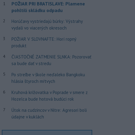
POŽIAR PRI BRATISLAVE: Plamene
1
pohltili skládku odpadu
2
Horúčavy vystriedajú búrky: Výstrahy
vydali vo viacerých okresoch
3
POŽIAR V SLOVNAFTE: Horí ropný
produkt
4
ČIASTOČNÉ ZATMENIE SLNKA: Pozorovať
sa bude dať v stredu
5
Po streľbe v škole neďaleko Bangkoku
hlásia štyroch mŕtvych
6
Kruhová križovatka v Poprade v smere z
Hozelca bude hotová budúci rok
7
Útok na cudzincov v Nitre: Agresori boli
údajne v kuklách