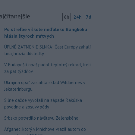
ajčítanejšie
6h
24h
7d
Po streľbe v škole neďaleko Bangkoku
hlásia štyroch mŕtvych
ÚPLNÉ ZATMENIE SLNKA: Časť Európy zahalí
tma, hrozia dôsledky
V Budapešti opäť padol teplotný rekord, tretí
za päť týždňov
Ukrajina opäť zasiahla sklad Wildberries v
Jekaterinburgu
Silné dažde vyvolali na západe Rakúska
povodne a zosuvy pôdy
Srbsko potvrdilo návštevu Zelenského
Afganec, ktorý v Mníchove vrazil autom do