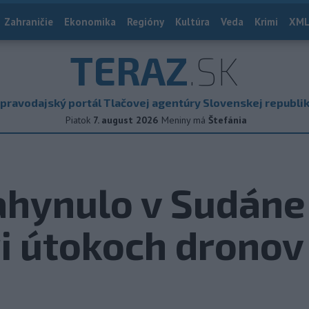
Zahraničie
Ekonomika
Regióny
Kultúra
Veda
Krimi
XML
TERAZ
.SK
pravodajský portál Tlačovej agentúry Slovenskej republi
Piatok
7. august 2026
Meniny má
Štefánia
ahynulo v Sudán
pri útokoch dronov