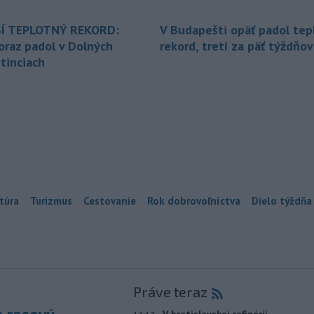
Í TEPLOTNÝ REKORD:
V Budapešti opäť padol tep
oraz padol v Dolných
rekord, tretí za päť týždňov
tinciach
túra
Turizmus
Cestovanie
Rok dobrovoľníctva
Dielo týždňa
Práve teraz
-
V bratislavskej rafinérii