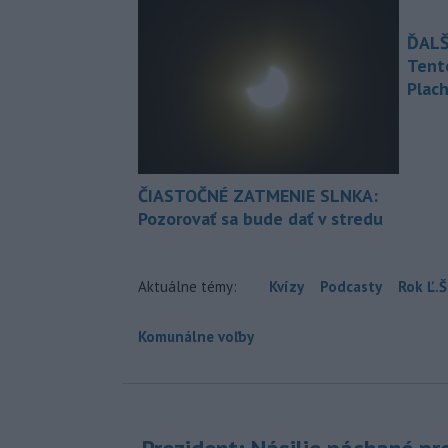
ĎALŠ
Tent
Plach
ČIASTOČNÉ ZATMENIE SLNKA:
Pozorovať sa bude dať v stredu
Aktuálne témy:
Kvízy
Podcasty
Rok Ľ.Š
Komunálne voľby