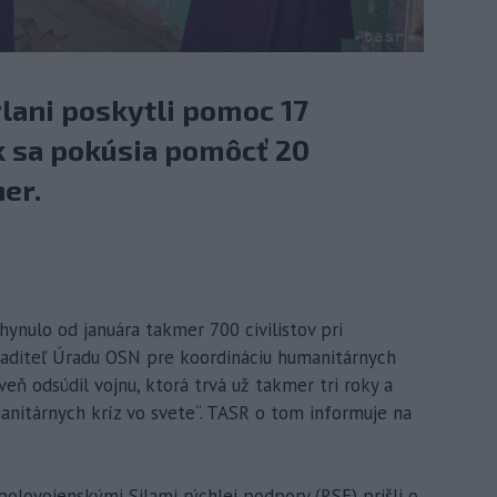
lani poskytli pomoc 17
k sa pokúsia pomôcť 20
er.
hynulo od januára takmer 700 civilistov pri
riaditeľ Úradu OSN pre koordináciu humanitárnych
eň odsúdil vojnu, ktorá trvá už takmer tri roky a
manitárnych kríz vo svete“. TASR o tom informuje na
olovojenskými Silami rýchlej podpory (RSF) prišli o