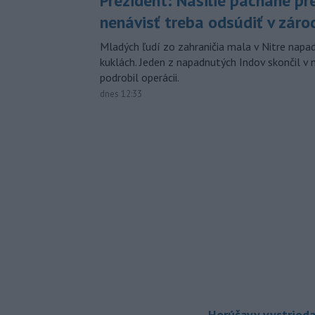
Prezident: Násilie páchané pr
nenávisť treba odsúdiť v záro
Mladých ľudí zo zahraničia mala v Nitre napa
kuklách. Jeden z napadnutých Indov skončil v 
podrobil operácii.
dnes 12:33
Horúčavy vystrieda