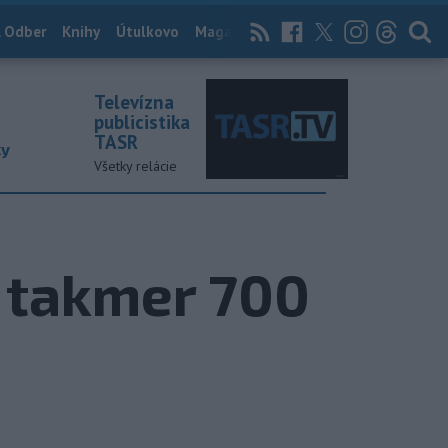
 Odber
Knihy
Útulkovo
Magazín
News Now
Archív
TASR
Televízna
publicistika
TASR
ky
Všetky relácie
e takmer 700