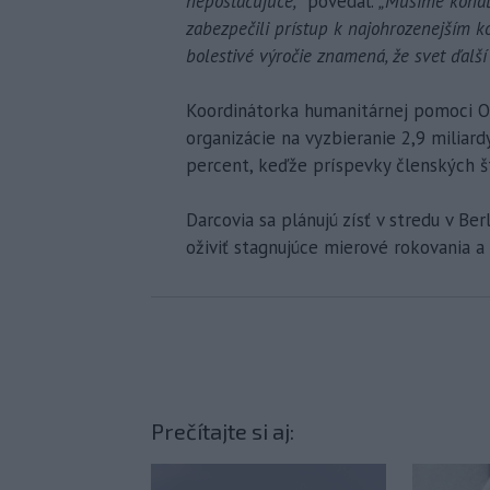
nepostačujúce,“
povedal.
„Musíme konať h
zabezpečili prístup k najohrozenejším 
bolestivé výročie znamená, že svet ďalší
Koordinátorka humanitárnej pomoci O
organizácie na vyzbieranie 2,9 miliard
percent, keďže príspevky členských š
Darcovia sa plánujú zísť v stredu v Be
oživiť stagnujúce mierové rokovania a
Prečítajte si aj: