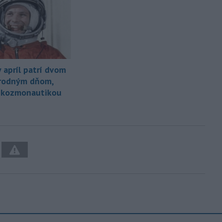
 apríl patrí dvom
rodným dňom,
s kozmonautikou