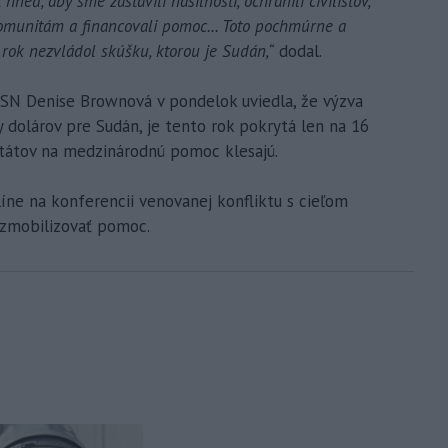
neď, aby sme zastavili násilnosti, ochránili civilistov,
komunitám a financovali pomoc... Toto pochmúrne a
 rok nezvládol skúšku, ktorou je Sudán,“
dodal.
SN Denise Brownová v pondelok uviedla, že výzva
y dolárov pre Sudán, je tento rok pokrytá len na 16
tátov na medzinárodnú pomoc klesajú.
rlíne na konferencii venovanej konfliktu s cieľom
 zmobilizovať pomoc.