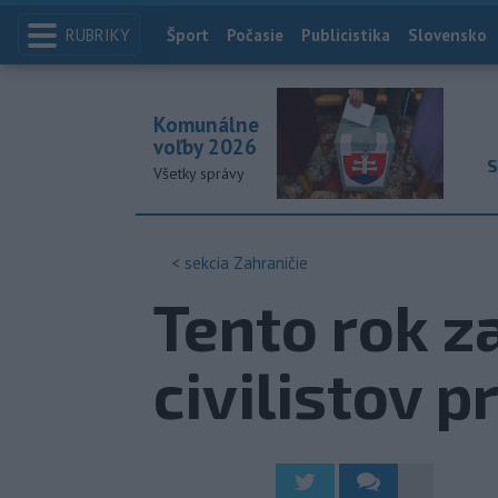
RUBRIKY
Index
Šport
Počasie
Publicistika
Slovensko
Komunálne
voľby 2026
S
Všetky správy
< sekcia
Zahraničie
Tento rok z
civilistov 