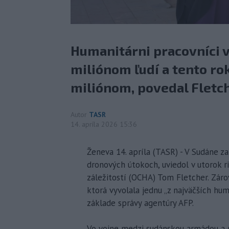
Humanitárni pracovníci v
miliónom ľudí a tento ro
miliónom, povedal Fletch
Autor
TASR
14. apríla 2026 15:36
Ženeva 14. apríla (TASR) - V Sudáne za
dronových útokoch, uviedol v utorok 
záležitostí (OCHA) Tom Fletcher. Zárov
ktorá vyvolala jednu „z najväčších hu
základe správy agentúry AFP.
Vo vojne medzi sudánskou armádou a p