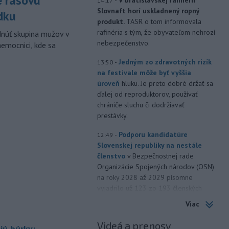
e rasovú
14:17
Slovnaft horí uskladnený ropný
dku
produkt.
TASR o tom informovala
rafinéria s tým, že obyvateľom nehrozí
dnúť skupina mužov v
nebezpečenstvo.
nemocnici, kde sa
-
Jedným zo zdravotných rizík
13:50
na festivale môže byť vyššia
úroveň
hluku. Je preto dobré držať sa
ďalej od reproduktorov, používať
chrániče sluchu či dodržiavať
prestávky.
-
Podporu kandidatúre
12:49
Slovenskej republiky na nestále
členstvo
v Bezpečnostnej rade
Organizácie Spojených národov (OSN)
na roky 2028 až 2029 písomne
vyjadrilo už 123 zo 193 členských
štátov OSN.
Viac
-
Násilie páchané pre rasovú
12:31
Videá a prenosy
jú búrky:
nenávisť alebo pre príslušnosť k