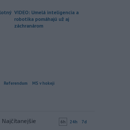
lotný
VIDEO: Umelá inteligencia a
robotika pomáhajú už aj
záchranárom
Referendum
MS v hokeji
Najčítanejšie
6h
24h
7d