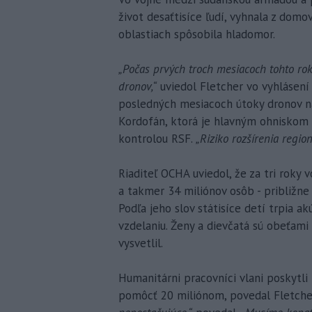
život desaťtisíce ľudí, vyhnala z domo
oblastiach spôsobila hladomor.
„Počas prvých troch mesiacoch tohto ro
dronov,“
uviedol Fletcher vo vyhlásení 
posledných mesiacoch útoky dronov nar
Kordofán, ktorá je hlavným ohniskom v
kontrolou RSF.
„Riziko rozšírenia region
Riaditeľ OCHA uviedol, že za tri roky
a takmer 34 miliónov osôb - približne
Podľa jeho slov státisíce detí trpia a
vzdelaniu. Ženy a dievčatá sú obeťami
vysvetlil.
Humanitárni pracovníci vlani poskytli
pomôcť 20 miliónom, povedal Fletche