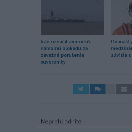
Irán označil americkú
Dvanásty
námornú blokádu za
medziná
závažné porušenie
súvisia 
suverenity
Neprehliadnite