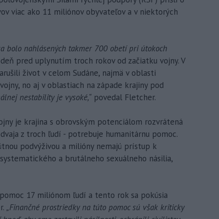
vov viac ako 11 miliónov obyvateľov a v niektorých
ka bolo nahlásených takmer 700 obetí pri útokoch
deň pred uplynutím troch rokov od začiatku vojny. V
ušili život v celom Sudáne, najmä v oblasti
ojny, no aj v oblastiach na západe krajiny pod
álnej nestability je vysoké,“
povedal Fletcher.
 vojny je krajina s obrovským potenciálom rozvrátená
 dvaja z troch ľudí - potrebuje humanitárnu pomoc.
kútnou podvýživou a milióny nemajú prístup k
 systematického a brutálneho sexuálneho násilia,
 pomoc 17 miliónom ľudí a tento rok sa pokúsia
r.
„Finančné prostriedky na túto pomoc sú však kriticky