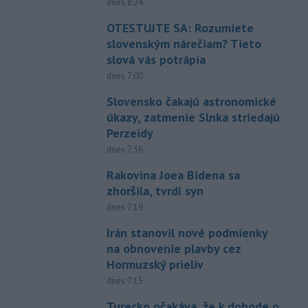
dnes 8:24
OTESTUJTE SA: Rozumiete
slovenským nárečiam? Tieto
slová vás potrápia
dnes 7:00
Slovensko čakajú astronomické
úkazy, zatmenie Slnka striedajú
Perzeidy
dnes 7:36
Rakovina Joea Bidena sa
zhoršila, tvrdí syn
dnes 7:19
Irán stanovil nové podmienky
na obnovenie plavby cez
Hormuzský prieliv
dnes 7:15
Turecko očakáva, že k dohode o