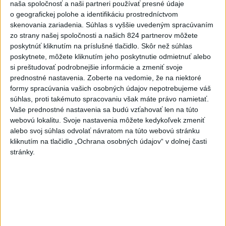
naša spoločnosť a naši partneri používať presné údaje
Videá a prenosy TASR TV
o geografickej polohe a identifikáciu prostredníctvom
skenovania zariadenia. Súhlas s vyššie uvedeným spracúvaním
Deväť Slovákov zabojuje na ME v Paríži
zo strany našej spoločnosti a našich 824 partnerov môžete
o čo najlepšie výsledky
poskytnúť kliknutím na príslušné tlačidlo. Skôr než súhlas
poskytnete, môžete kliknutím jeho poskytnutie odmietnuť alebo
si preštudovať podrobnejšie informácie a zmeniť svoje
Viac
prednostné nastavenia.
Zoberte na vedomie, že na niektoré
Najčítanejšie
formy spracúvania vašich osobných údajov nepotrebujeme váš
súhlas, proti takémuto spracovaniu však máte právo namietať.
6h
24h
7d
Vaše prednostné nastavenia sa budú vzťahovať len na túto
webovú lokalitu. Svoje nastavenia môžete kedykoľvek zmeniť
DRÁMA V PARLAMENTE: Poslankyňa
1
alebo svoj súhlas odvolať návratom na túto webovú stránku
hádzala do premiéra vajíčka
kliknutím na tlačidlo „Ochrana osobných údajov“ v dolnej časti
stránky.
2
SMRŤ V HORÁCH: V Západných Tatrách zomrel 76-ročný
turista
3
VEĽKÁ PREDPOVEĎ POČASIA: Extrémne horúčavy
ustúpili. Alebo žeby nie?
4