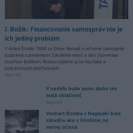
J. Božik: Financovanie samospráv nie je
ich jediný problém
V relácii Štúdio TASR sa Oliver Remiaš o reforme samospráv
rozprával s predsedom Združenia miest a obcí Slovenska
Jozefom Božikom. Reláciu nájdete aj na YouTube a
podcastových platformách.
dnes 7:00
V nedeľu bude jasno alebo len
malá oblačnosť
dnes 6:14
Venhart:Bomba v Nagasaki bola
silnejšia ako v Hirošime,no
menej účinná