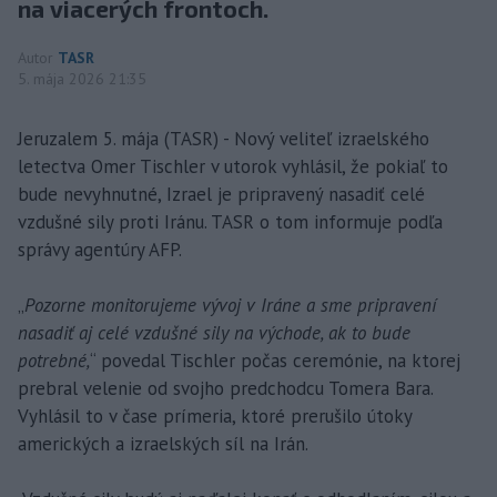
na viacerých frontoch.
Autor
TASR
5. mája 2026 21:35
Jeruzalem 5. mája (TASR) - Nový veliteľ izraelského
letectva Omer Tischler v utorok vyhlásil, že pokiaľ to
bude nevyhnutné, Izrael je pripravený nasadiť celé
vzdušné sily proti Iránu. TASR o tom informuje podľa
správy agentúry AFP.
„
Pozorne monitorujeme vývoj v Iráne a sme pripravení
nasadiť aj celé vzdušné sily na východe, ak to bude
potrebné,
“ povedal Tischler počas ceremónie, na ktorej
prebral velenie od svojho predchodcu Tomera Bara.
Vyhlásil to v čase prímeria, ktoré prerušilo útoky
amerických a izraelských síl na Irán.