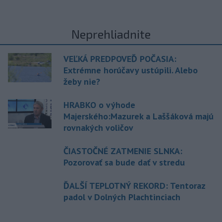
Neprehliadnite
VEĽKÁ PREDPOVEĎ POČASIA:
Extrémne horúčavy ustúpili. Alebo
žeby nie?
HRABKO o výhode
Majerského:Mazurek a Laššáková majú
rovnakých voličov
ČIASTOČNÉ ZATMENIE SLNKA:
Pozorovať sa bude dať v stredu
ĎALŠÍ TEPLOTNÝ REKORD: Tentoraz
padol v Dolných Plachtinciach