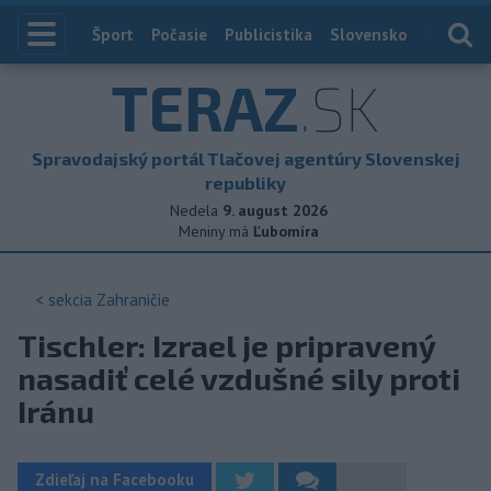
Index
Šport
Počasie
Publicistika
Slovensko
Zahranič
TERAZ
.SK
Spravodajský portál Tlačovej agentúry Slovenskej
republiky
Nedela
9. august 2026
Meniny má
Ľubomíra
< sekcia
Zahraničie
Tischler: Izrael je pripravený
nasadiť celé vzdušné sily proti
Iránu
Zdieľaj na Facebooku