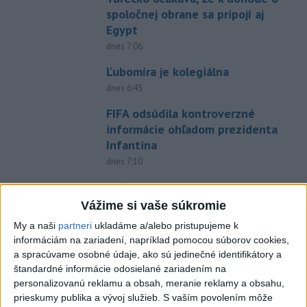
spoločnej obrane sa pripojí aj
Egypt
dnes 7:06
Ľubomíra je kolegiálna
dnes 6:45
FIFA odsúdila kontroverzné
informácie ohľadom prezidenta
Infantina
dnes 7:10
Práve teraz
Vážime si vaše súkromie
-
Ukrajinský prezident Volodymyr Zelenskyj v sobotu
08:43
uviedol, že do Ruska
bude nasadených 30.000 - 50.000 vojakov zo
My a naši
partneri
ukladáme a/alebo pristupujeme k
Severnej Kórey. Pchjongjang podľa jeho slov „študuje túto vojnu“
informáciám na zariadení, napríklad pomocou súborov cookies,
medzi Ruskom a Ukrajinou a mohol by predstavovať hrozbu pre
a spracúvame osobné údaje, ako sú jedinečné identifikátory a
ázijské krajiny.
štandardné informácie odosielané zariadením na
personalizovanú reklamu a obsah, meranie reklamy a obsahu,
prieskumy publika a vývoj služieb.
S vaším povolením môže
Viac