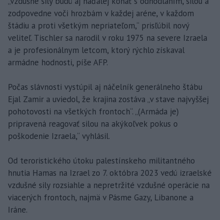
„Vzdušné sily budú aj naďalej konať s odhodlaním, silou a
zodpovedne voči hrozbám v každej aréne, v každom
štádiu a proti všetkým nepriateľom,“ prisľúbil nový
veliteľ. Tischler sa narodil v roku 1975 na severe Izraela
a je profesionálnym letcom, ktorý rýchlo získaval
armádne hodnosti, píše AFP.
Počas slávnosti vystúpil aj náčelník generálneho štábu
Ejal Zamir a uviedol, že krajina zostáva „v stave najvyššej
pohotovosti na všetkých frontoch“. „(Armáda je)
pripravená reagovať silou na akýkoľvek pokus o
poškodenie Izraela,“ vyhlásil.
Od teroristického útoku palestínskeho militantného
hnutia Hamas na Izrael zo 7. októbra 2023 vedú izraelské
vzdušné sily rozsiahle a nepretržité vzdušné operácie na
viacerých frontoch, najmä v Pásme Gazy, Libanone a
Iráne.