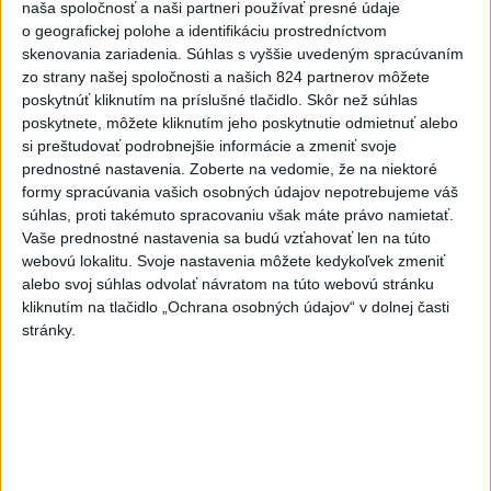
naša spoločnosť a naši partneri používať presné údaje
dnes 10:44
o geografickej polohe a identifikáciu prostredníctvom
Práve teraz
skenovania zariadenia. Súhlas s vyššie uvedeným spracúvaním
zo strany našej spoločnosti a našich 824 partnerov môžete
-
Slovenský hydrometeorologický ústav (SHMÚ) varuje v
11:51
poskytnúť kliknutím na príslušné tlačidlo. Skôr než súhlas
piatok
pred búrkami vo viacerých okresoch stredného a východného
poskytnete, môžete kliknutím jeho poskytnutie odmietnuť alebo
Slovenska. Vydal preto výstrahu prvého stupňa.
si preštudovať podrobnejšie informácie a zmeniť svoje
prednostné nastavenia.
Zoberte na vedomie, že na niektoré
Viac
formy spracúvania vašich osobných údajov nepotrebujeme váš
Videá a prenosy TASR TV
súhlas, proti takémuto spracovaniu však máte právo namietať.
Vaše prednostné nastavenia sa budú vzťahovať len na túto
Deväť Slovákov zabojuje na ME v Paríži
webovú lokalitu. Svoje nastavenia môžete kedykoľvek zmeniť
alebo svoj súhlas odvolať návratom na túto webovú stránku
o čo najlepšie výsledky
kliknutím na tlačidlo „Ochrana osobných údajov“ v dolnej časti
stránky.
Viac
Najčítanejšie
6h
24h
7d
Po streľbe v škole neďaleko Bangkoku
1