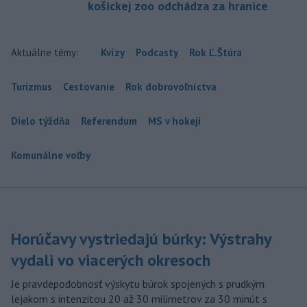
košickej zoo odchádza za hranice
Aktuálne témy:
Kvízy
Podcasty
Rok Ľ.Štúra
Turizmus
Cestovanie
Rok dobrovoľníctva
Dielo týždňa
Referendum
MS v hokeji
Komunálne voľby
Horúčavy vystriedajú búrky: Výstrahy
vydali vo viacerých okresoch
Je pravdepodobnosť výskytu búrok spojených s prudkým
lejakom s intenzitou 20 až 30 milimetrov za 30 minút s