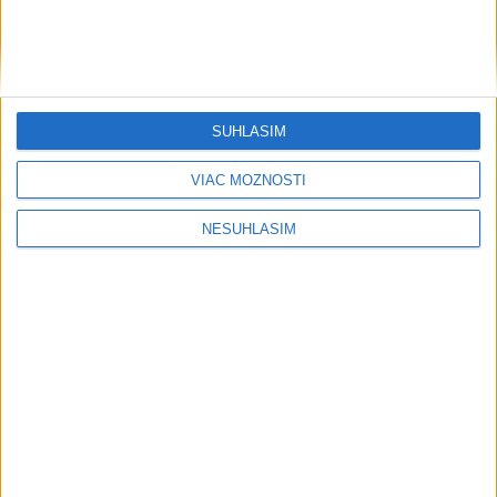
....
SÚHLASÍM
....
VIAC MOŽNOSTÍ
NESÚHLASÍM