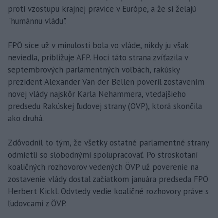
proti vzostupu krajnej pravice v Európe, a že si želajú
"humánnu vládu".
FPÖ síce už v minulosti bola vo vláde, nikdy ju však
neviedla, približuje AFP. Hoci táto strana zvíťazila v
septembrových parlamentných voľbách, rakúsky
prezident Alexander Van der Bellen poveril zostavením
novej vlády najskôr Karla Nehammera, vtedajšieho
predsedu Rakúskej ľudovej strany (ÖVP), ktorá skončila
ako druhá.
Zdôvodnil to tým, že všetky ostatné parlamentné strany
odmietli so slobodnými spolupracovať. Po stroskotaní
koaličných rozhovorov vedených ÖVP už poverenie na
zostavenie vlády dostal začiatkom januára predseda FPÖ
Herbert Kickl. Odvtedy vedie koaličné rozhovory práve s
ľudovcami z ÖVP.