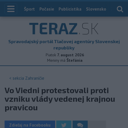
Index
Šport
Počasie
Publicistika
Slovensko
Zahranič
TERAZ
.SK
Spravodajský portál Tlačovej agentúry Slovenskej
republiky
Piatok
7. august 2026
Meniny má
Štefánia
< sekcia
Zahraničie
Vo Viedni protestovali proti
vzniku vlády vedenej krajnou
pravicou
Zdieľaj na Facebooku