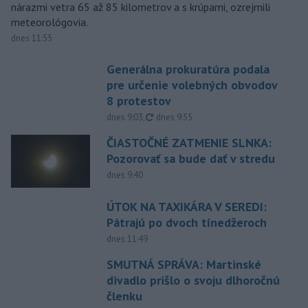
nárazmi vetra 65 až 85 kilometrov a s krúpami, ozrejmili
meteorológovia.
dnes 11:55
Generálna prokuratúra podala
pre určenie volebných obvodov
8 protestov
aktualizované
dnes 9:03
,
dnes 9:55
ČIASTOČNÉ ZATMENIE SLNKA:
Pozorovať sa bude dať v stredu
dnes 9:40
ÚTOK NA TAXIKÁRA V SEREDI:
Pátrajú po dvoch tínedžeroch
dnes 11:49
SMUTNÁ SPRÁVA: Martinské
divadlo prišlo o svoju dlhoročnú
členku