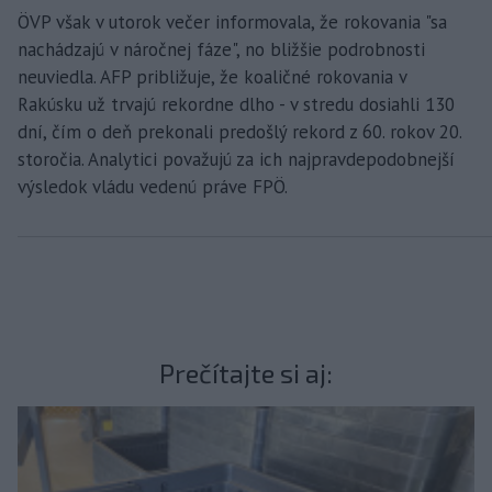
ÖVP však v utorok večer informovala, že rokovania "sa
nachádzajú v náročnej fáze", no bližšie podrobnosti
neuviedla. AFP približuje, že koaličné rokovania v
Rakúsku už trvajú rekordne dlho - v stredu dosiahli 130
dní, čím o deň prekonali predošlý rekord z 60. rokov 20.
storočia. Analytici považujú za ich najpravdepodobnejší
výsledok vládu vedenú práve FPÖ.
Prečítajte si aj: