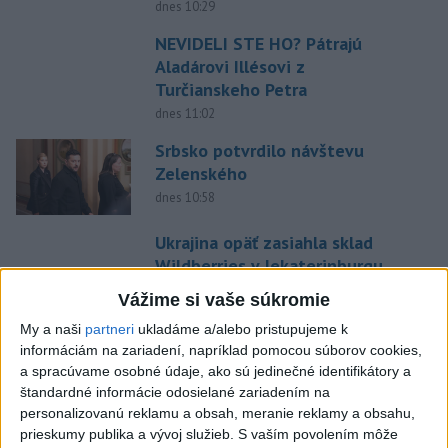
dnes 10:29
NEVIDELI STE HO? Pátrajú
Aladárovi Illésovi z
Turčianskeho Petra
dnes 11:02
Srbsko potvrdilo návštevu
Zelenského
dnes 10:58
Ukrajina opäť zasiahla sklad
Wildberries v Jekaterinburgu
dnes 9:16
Vážime si vaše súkromie
Forsterovú čaká v Birminghame
My a naši
partneri
ukladáme a/alebo pristupujeme k
opäť dvojboj, Volka piate ME
informáciám na zariadení, napríklad pomocou súborov cookies,
a spracúvame osobné údaje, ako sú jedinečné identifikátory a
dnes 11:43
štandardné informácie odosielané zariadením na
O Haraslína má záujem
personalizovanú reklamu a obsah, meranie reklamy a obsahu,
saudskoarabský Al-Fateh
prieskumy publika a vývoj služieb.
S vaším povolením môže