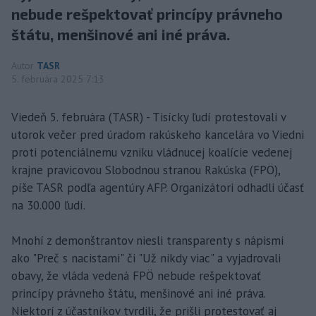
nebude rešpektovať princípy právneho
štátu, menšinové ani iné práva.
Autor
TASR
5. februára 2025 7:13
Viedeň 5. februára (TASR) - Tisícky ľudí protestovali v
utorok večer pred úradom rakúskeho kancelára vo Viedni
proti potenciálnemu vzniku vládnucej koalície vedenej
krajne pravicovou Slobodnou stranou Rakúska (FPÖ),
píše TASR podľa agentúry AFP. Organizátori odhadli účasť
na 30.000 ľudí.
Mnohí z demonštrantov niesli transparenty s nápismi
ako "Preč s nacistami" či "Už nikdy viac" a vyjadrovali
obavy, že vláda vedená FPÖ nebude rešpektovať
princípy právneho štátu, menšinové ani iné práva.
Niektorí z účastníkov tvrdili, že prišli protestovať aj