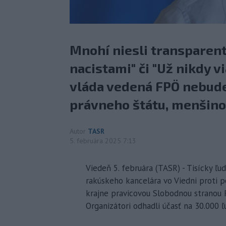
Mnohí niesli transparent
nacistami" či "Už nikdy vi
vláda vedená FPÖ nebude
právneho štátu, menšinov
Autor
TASR
5. februára 2025 7:13
Viedeň 5. februára (TASR) - Tisícky ľu
rakúskeho kancelára vo Viedni proti p
krajne pravicovou Slobodnou stranou 
Organizátori odhadli účasť na 30.000 ľu