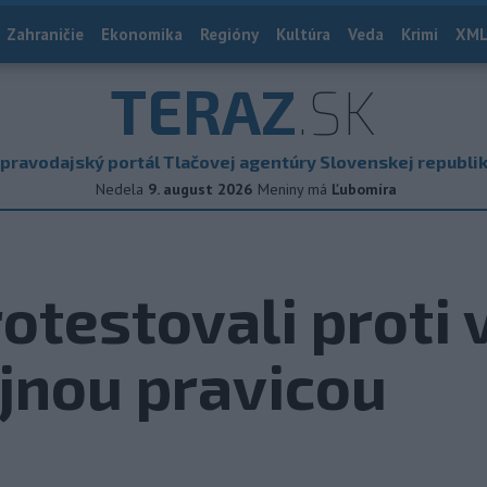
Zahraničie
Ekonomika
Regióny
Kultúra
Veda
Krimi
XML
TERAZ
.SK
pravodajský portál Tlačovej agentúry Slovenskej republi
Nedela
9. august 2026
Meniny má
Ľubomíra
rotestovali proti 
jnou pravicou