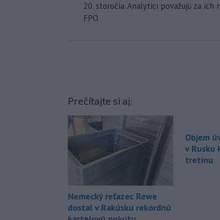
20. storočia. Analytici považujú za i
FPÖ.
Prečítajte si aj:
Objem úv
v Rusku 
tretinu
Nemecký reťazec Rewe
dostal v Rakúsku rekordnú
kartelovú pokutu