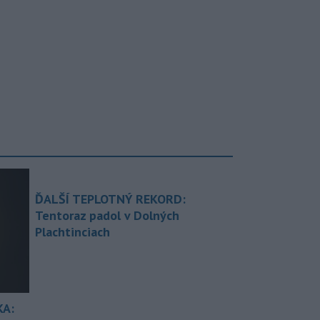
ĎALŠÍ TEPLOTNÝ REKORD:
Tentoraz padol v Dolných
Plachtinciach
KA: