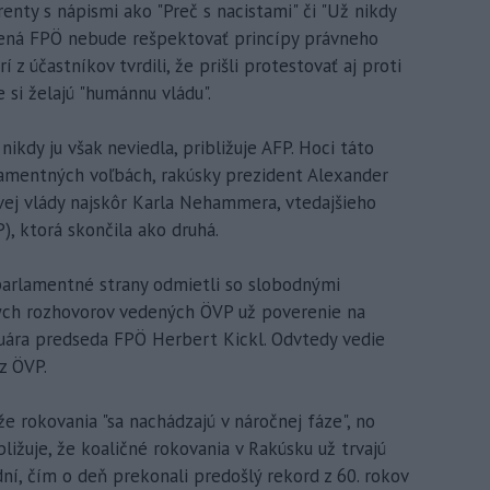
enty s nápismi ako "Preč s nacistami" či "Už nikdy
vedená FPÖ nebude rešpektovať princípy právneho
 z účastníkov tvrdili, že prišli protestovať aj proti
e si želajú "humánnu vládu".
nikdy ju však neviedla, približuje AFP. Hoci táto
lamentných voľbách, rakúsky prezident Alexander
vej vlády najskôr Karla Nehammera, vtedajšieho
), ktorá skončila ako druhá.
parlamentné strany odmietli so slobodnými
ných rozhovorov vedených ÖVP už poverenie na
nuára predseda FPÖ Herbert Kickl. Odvtedy vedie
z ÖVP.
e rokovania "sa nachádzajú v náročnej fáze", no
bližuje, že koaličné rokovania v Rakúsku už trvajú
dní, čím o deň prekonali predošlý rekord z 60. rokov