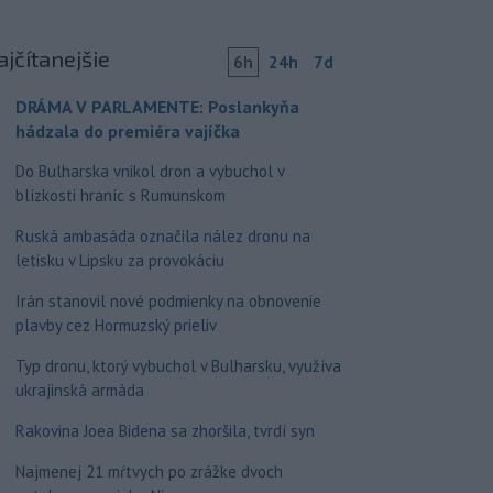
ajčítanejšie
6h
24h
7d
DRÁMA V PARLAMENTE: Poslankyňa
hádzala do premiéra vajíčka
Do Bulharska vnikol dron a vybuchol v
blízkosti hraníc s Rumunskom
Ruská ambasáda označila nález dronu na
letisku v Lipsku za provokáciu
Irán stanovil nové podmienky na obnovenie
plavby cez Hormuzský prieliv
Typ dronu, ktorý vybuchol v Bulharsku, využíva
ukrajinská armáda
Rakovina Joea Bidena sa zhoršila, tvrdí syn
Najmenej 21 mŕtvych po zrážke dvoch