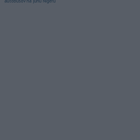
autobusov na juhu Nigeru