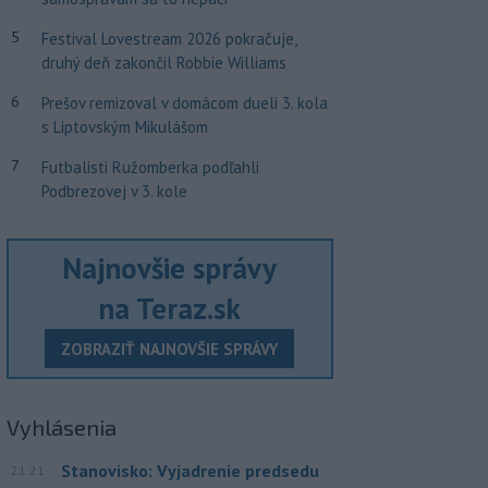
5
Festival Lovestream 2026 pokračuje,
druhý deň zakončil Robbie Williams
6
Prešov remizoval v domácom dueli 3. kola
s Liptovským Mikulášom
7
Futbalisti Ružomberka podľahli
Podbrezovej v 3. kole
Najnovšie správy
na Teraz.sk
ZOBRAZIŤ NAJNOVŠIE SPRÁVY
Vyhlásenia
Stanovisko: Vyjadrenie predsedu
21:21