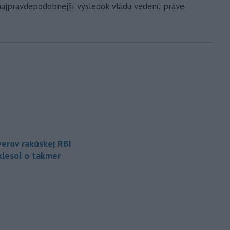
ch najpravdepodobnejší výsledok vládu vedenú práve
erov rakúskej RBI
klesol o takmer