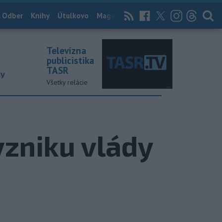
 Odber
Knihy
Útulkovo
Magazín
News Now
Archív
TASR
Televízna
publicistika
TASR
ky
Všetky relácie
vzniku vlády