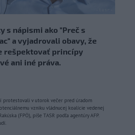
y s nápismi ako "Preč s
ac" a vyjadrovali obavy, že
 rešpektovať princípy
é ani iné práva.
dí protestovali v utorok večer pred úradom
otenciálnemu vzniku vládnucej koalície vedenej
Rakúska (FPÖ), píše TASR podľa agentúry AFP.
dí.