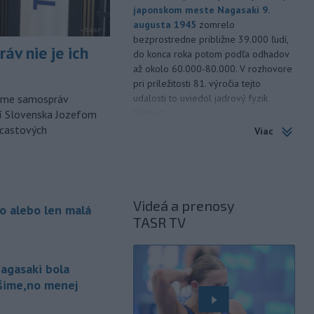
japonskom meste Nagasaki 9.
augusta 1945
zomrelo
bezprostredne približne 39.000 ľudí,
áv nie je ich
do konca roka potom podľa odhadov
až okolo 60.000-80.000. V rozhovore
pri príležitosti 81. výročia tejto
udalosti to uviedol jadrový fyzik
orme samospráv
Venhart.
cí Slovenska Jozefom
dcastových
Viac
-
Americký Imigračný a colný
07:52
úrad (ICE) do konca augusta
dokončí
zavádzanie kamier pre
svojich príslušníkov teréne, uviedol v
sobotu úradujúci riaditeľ ICE David
Videá a prenosy
o alebo len malá
Venturella. To, či sa zábery z operácií
TASR TV
agentov dostanú na verejnosť, bude
závisieť od ICE.
agasaki bola
-
Najmenej 21 ľudí zahynulo
07:29
po zrážke dvoch
autobusov na juhu
ošime,no menej
Nigeru. TASR o tom píše podľa správy
agentúry AFP.