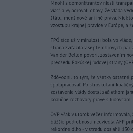
Mnohí z demonštrantov niesli transpar
viac" a vyjadrovali obavy, že vláda 
štátu, menšinové ani iné práva. Niektorí
vzostupu krajnej pravice v Európe, a ž
FPÖ síce už v minulosti bola vo vláde, 
strana zvíťazila v septembrových par
Van der Bellen poveril zostavením no
predsedu Rakúskej ľudovej strany (ÖVP
Zdôvodnil to tým, že všetky ostatné 
spolupracovať. Po stroskotaní koalič
zostavenie vlády dostal začiatkom ja
koaličné rozhovory práve s ľudovcami 
ÖVP však v utorok večer informovala, ž
bližšie podrobnosti neuviedla. AFP pri
rekordne dlho - v stredu dosiahli 130 