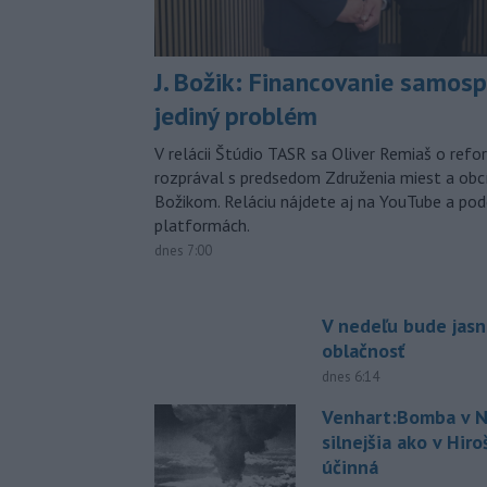
J. Božik: Financovanie samospr
jediný problém
V relácii Štúdio TASR sa Oliver Remiaš o ref
rozprával s predsedom Združenia miest a ob
Božikom. Reláciu nájdete aj na YouTube a po
platformách.
dnes 7:00
V nedeľu bude jasn
oblačnosť
dnes 6:14
Venhart:Bomba v N
silnejšia ako v Hir
účinná