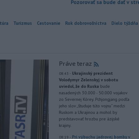
Pozorovať sa bude dať v st
túra
Turizmus
Cestovanie
Rok dobrovoľníctva
Dielo týždňa
Práve teraz
-
Ukrajinský prezident
08:43
Volodymyr Zelenskyj v sobotu
uviedol, že do Ruska
bude
nasadených 30.000 - 50.000 vojakov
zo Severnej Kórey. Pchjongjang podľa
jeho slov „študuje túto vojnu“ medzi
Ruskom a Ukrajinou a mohol by
predstavovať hrozbu pre ázijské
krajiny.
-
Pri výbuchu jadrovej bomby v
08:19