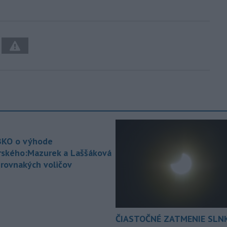
KO o výhode
rského:Mazurek a Laššáková
 rovnakých voličov
ČIASTOČNÉ ZATMENIE SLN