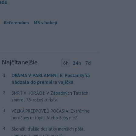
redu
Referendum
MS v hokeji
Najčítanejšie
6h
24h
7d
DRÁMA V PARLAMENTE: Poslankyňa
1
hádzala do premiéra vajíčka
2
SMRŤ V HORÁCH: V Západných Tatrách
zomrel 76-ročný turista
3
VEĽKÁ PREDPOVEĎ POČASIA: Extrémne
horúčavy ustúpili. Alebo žeby nie?
4
Skončili ďalšie desiatky menších pôšt,
samosprávam sa to nepáči