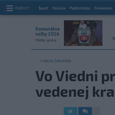
RUBRIKY
Index
Šport
Počasie
Publicistika
Slovensko
Komunálne
voľby 2026
S
Všetky správy
< sekcia
Zahraničie
Vo Viedni p
vedenej kra