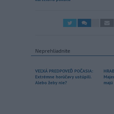
Neprehliadnite
VEĽKÁ PREDPOVEĎ POČASIA:
HRAB
Extrémne horúčavy ustúpili.
Maje
Alebo žeby nie?
majú