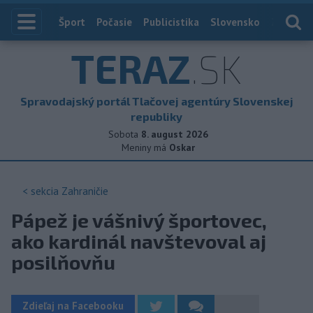
Index
Šport
Počasie
Publicistika
Slovensko
Zahranič
TERAZ
.SK
Spravodajský portál Tlačovej agentúry Slovenskej
republiky
Sobota
8. august 2026
Meniny má
Oskar
< sekcia
Zahraničie
Pápež je vášnivý športovec,
ako kardinál navštevoval aj
posilňovňu
Zdieľaj na Facebooku