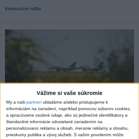
Komunálne voľby
Vážime si vaše súkromie
My a naši
partneri
ukladáme a/alebo pristupujeme k
informáciám na zariadení, napríklad pomocou súborov cookies,
a spracúvame osobné údaje, ako sú jedinečné identifikátory a
štandardné informácie odosielané zariadením na
Do Bulharska vnikol dron a vybuchol v
personalizovanú reklamu a obsah, meranie reklamy a obsahu,
blízkosti hraníc s Rumunskom
prieskumy publika a vývoj služieb.
S vaším povolením môže