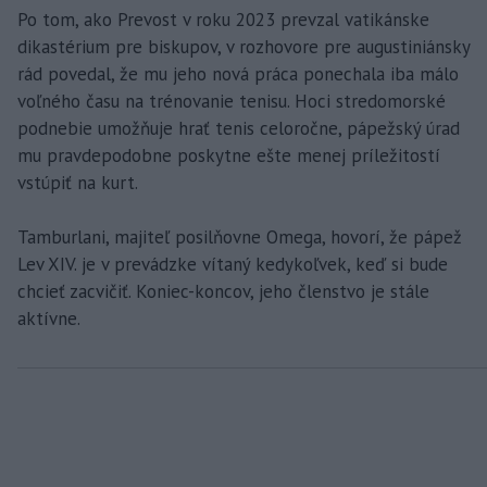
Po tom, ako Prevost v roku 2023 prevzal vatikánske
dikastérium pre biskupov, v rozhovore pre augustiniánsky
rád povedal, že mu jeho nová práca ponechala iba málo
voľného času na trénovanie tenisu. Hoci stredomorské
podnebie umožňuje hrať tenis celoročne, pápežský úrad
mu pravdepodobne poskytne ešte menej príležitostí
vstúpiť na kurt.
Tamburlani, majiteľ posilňovne Omega, hovorí, že pápež
Lev XIV. je v prevádzke vítaný kedykoľvek, keď si bude
chcieť zacvičiť. Koniec-koncov, jeho členstvo je stále
aktívne.