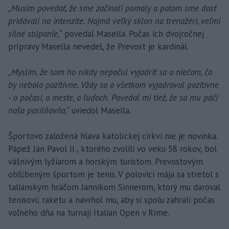
„Musím povedať, že sme začínali pomaly a potom sme dosť
pridávali na intenzite. Najmä veľký sklon na trenažéri, veľmi
silné stúpanie,“
povedal Masella. Počas ich dvojročnej
prípravy Masella nevedel, že Prevost je kardinál.
„Myslím, že som ho nikdy nepočul vyjadriť sa o niečom, čo
by nebolo pozitívne. Vždy sa o všetkom vyjadroval pozitívne
- o počasí, o meste, o ľuďoch. Povedal mi tiež, že sa mu páči
naša posilňovňa,“
uviedol Masella.
Športovo založená hlava katolíckej cirkvi nie je novinka.
Pápež Ján Pavol II., ktorého zvolili vo veku 58 rokov, bol
vášnivým lyžiarom a horským turistom. Prevostovým
obľúbeným športom je tenis. V polovici mája sa stretol s
talianskym hráčom Jannikom Sinnerom, ktorý mu daroval
tenisovú raketu a navrhol mu, aby si spolu zahrali počas
voľného dňa na turnaji Italian Open v Ríme.