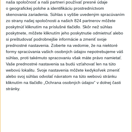
naša spoločnosť a naši partneri používať presné údaje
Podľa Radeva sa dron zrútil na slnečnicovom poli a pri tomto
o geografickej polohe a identifikáciu prostredníctvom
incidente nedošlo k žiadnym obetiam ani škodám na
skenovania zariadenia. Súhlas s vyššie uvedeným spracúvaním
infraštruktúre.
zo strany našej spoločnosti a našich 824 partnerov môžete
aktualizované
dnes 12:45
,
dnes 13:45
poskytnúť kliknutím na príslušné tlačidlo. Skôr než súhlas
poskytnete, môžete kliknutím jeho poskytnutie odmietnuť alebo
DOVOLENKÁRI, POZOR: Fotky z
si preštudovať podrobnejšie informácie a zmeniť svoje
prednostné nastavenia.
Zoberte na vedomie, že na niektoré
dovolenky môžu prilákať
formy spracúvania vašich osobných údajov nepotrebujeme váš
zlodejov
súhlas, proti takémuto spracovaniu však máte právo namietať.
dnes 15:15
Vaše prednostné nastavenia sa budú vzťahovať len na túto
webovú lokalitu. Svoje nastavenia môžete kedykoľvek zmeniť
Hamas tvrdí, že je naďalej
alebo svoj súhlas odvolať návratom na túto webovú stránku
pripravený realizovať plán pre
kliknutím na tlačidlo „Ochrana osobných údajov“ v dolnej časti
Pásmo Gazy
stránky.
dnes 15:25
Moskva tvrdí, že zasiahla závod
ukrajinského výrobcu zbraní
Fire Point
dnes 13:55