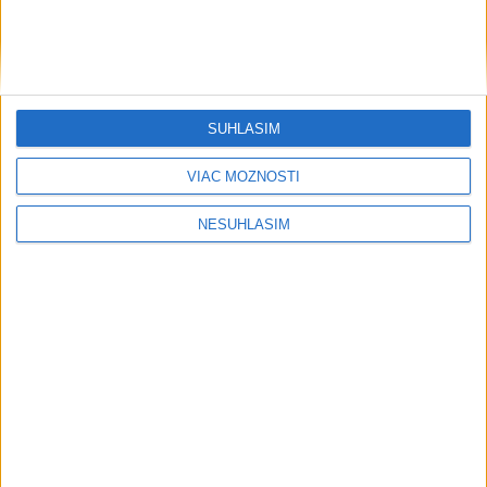
POŽIAR VO VAŽCI: Zasahovali
profesionáli, zranila sa jedna osoba
dnes 15:42
SÚHLASÍM
Výstava v hrobke mapuje dejiny hradu Čičva aj archeologické
nálezy
VIAC MOŽNOSTÍ
POLICAJNÁ KONTROLA: U mladistvej zistili alkohol
NESÚHLASÍM
V Snine sa začína rekonštrukcia lávky za viac ako 50.000 eur
Neprehliadnite