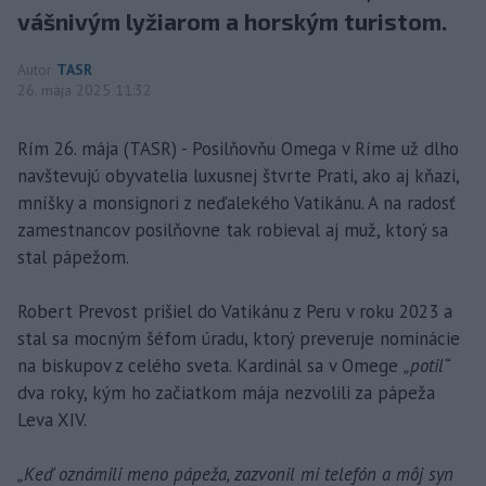
vášnivým lyžiarom a horským turistom.
Autor
TASR
26. mája 2025 11:32
Rím 26. mája (TASR) - Posilňovňu Omega v Ríme už dlho
navštevujú obyvatelia luxusnej štvrte Prati, ako aj kňazi,
mníšky a monsignori z neďalekého Vatikánu. A na radosť
zamestnancov posilňovne tak robieval aj muž, ktorý sa
stal pápežom.
Robert Prevost prišiel do Vatikánu z Peru v roku 2023 a
stal sa mocným šéfom úradu, ktorý preveruje nominácie
na biskupov z celého sveta. Kardinál sa v Omege
„potil“
dva roky, kým ho začiatkom mája nezvolili za pápeža
Leva XIV.
„Keď oznámili meno pápeža, zazvonil mi telefón a môj syn