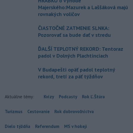
HRABKO o výhode
Majerského:Mazurek a Laššáková majú
rovnakých voličov
ČIASTOČNÉ ZATMENIE SLNKA:
Pozorovať sa bude dať v stredu
ĎALŠÍ TEPLOTNÝ REKORD: Tentoraz
padol v Dolných Plachtinciach
V Budapešti opäť padol teplotný
rekord, tretí za päť týždňov
Aktuálne témy:
Kvízy
Podcasty
Rok Ľ.Štúra
Turizmus
Cestovanie
Rok dobrovoľníctva
Dielo týždňa
Referendum
MS v hokeji