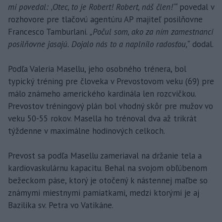
mi povedal: ,Otec, to je Robert! Robert, náš člen!‘“
povedal v
rozhovore pre tlačovú agentúru AP majiteľ posilňovne
Francesco Tamburlani.
„Počul som, ako za ním zamestnanci
posilňovne jasajú. Dojalo nás to a naplnilo radosťou,“
dodal.
Podľa Valeria Masellu, jeho osobného trénera, bol
typický tréning pre človeka v Prevostovom veku (69) pre
málo známeho amerického kardinála len rozcvičkou.
Prevostov tréningový plán bol vhodný skôr pre mužov vo
veku 50-55 rokov. Masella ho trénoval dva až trikrát
týždenne v maximálne hodinových celkoch.
Prevost sa podľa Masellu zameriaval na držanie tela a
kardiovaskulárnu kapacitu. Behal na svojom obľúbenom
bežeckom páse, ktorý je otočený k nástennej maľbe so
známymi miestnymi pamiatkami, medzi ktorými je aj
Bazilika sv. Petra vo Vatikáne.