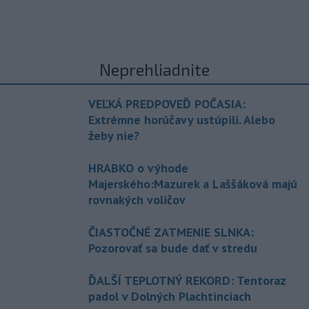
Neprehliadnite
VEĽKÁ PREDPOVEĎ POČASIA:
Extrémne horúčavy ustúpili. Alebo
žeby nie?
HRABKO o výhode
Majerského:Mazurek a Laššáková majú
rovnakých voličov
ČIASTOČNÉ ZATMENIE SLNKA:
Pozorovať sa bude dať v stredu
ĎALŠÍ TEPLOTNÝ REKORD: Tentoraz
padol v Dolných Plachtinciach