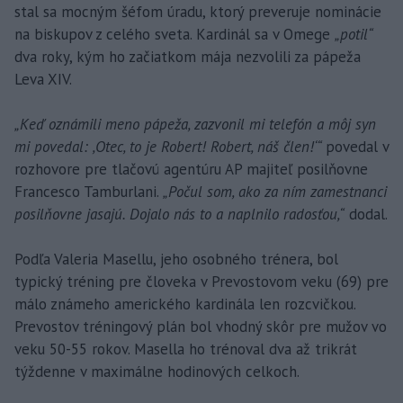
stal sa mocným šéfom úradu, ktorý preveruje nominácie
na biskupov z celého sveta. Kardinál sa v Omege
„potil“
dva roky, kým ho začiatkom mája nezvolili za pápeža
Leva XIV.
„Keď oznámili meno pápeža, zazvonil mi telefón a môj syn
mi povedal: ,Otec, to je Robert! Robert, náš člen!‘“
povedal v
rozhovore pre tlačovú agentúru AP majiteľ posilňovne
Francesco Tamburlani.
„Počul som, ako za ním zamestnanci
posilňovne jasajú. Dojalo nás to a naplnilo radosťou,“
dodal.
Podľa Valeria Masellu, jeho osobného trénera, bol
typický tréning pre človeka v Prevostovom veku (69) pre
málo známeho amerického kardinála len rozcvičkou.
Prevostov tréningový plán bol vhodný skôr pre mužov vo
veku 50-55 rokov. Masella ho trénoval dva až trikrát
týždenne v maximálne hodinových celkoch.