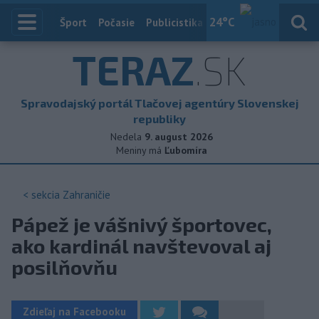
24
°C
Index
Šport
Počasie
Publicistika
Slovensko
Zahranič
TERAZ
.SK
Spravodajský portál Tlačovej agentúry Slovenskej
republiky
Nedela
9. august 2026
Meniny má
Ľubomíra
< sekcia
Zahraničie
Pápež je vášnivý športovec,
ako kardinál navštevoval aj
posilňovňu
Zdieľaj na Facebooku