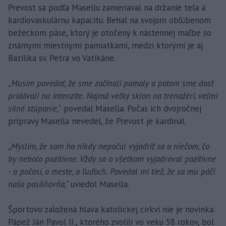
Prevost sa podľa Masellu zameriaval na držanie tela a
kardiovaskulárnu kapacitu. Behal na svojom obľúbenom
bežeckom páse, ktorý je otočený k nástennej maľbe so
známymi miestnymi pamiatkami, medzi ktorými je aj
Bazilika sv. Petra vo Vatikáne.
„Musím povedať, že sme začínali pomaly a potom sme dosť
pridávali na intenzite. Najmä veľký sklon na trenažéri, veľmi
silné stúpanie,“
povedal Masella. Počas ich dvojročnej
prípravy Masella nevedel, že Prevost je kardinál.
„Myslím, že som ho nikdy nepočul vyjadriť sa o niečom, čo
by nebolo pozitívne. Vždy sa o všetkom vyjadroval pozitívne
- o počasí, o meste, o ľuďoch. Povedal mi tiež, že sa mu páči
naša posilňovňa,“
uviedol Masella.
Športovo založená hlava katolíckej cirkvi nie je novinka.
Pápež Ján Pavol II., ktorého zvolili vo veku 58 rokov, bol