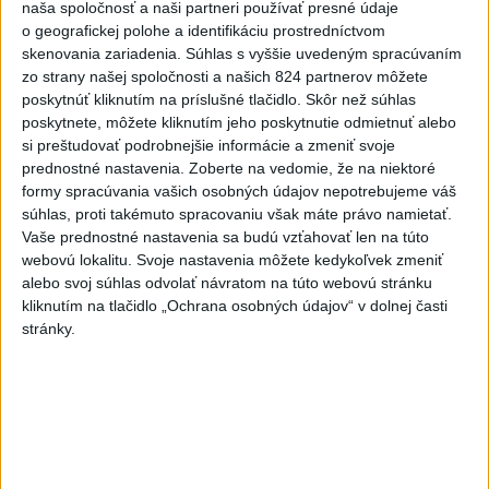
naša spoločnosť a naši partneri používať presné údaje
menej účinná
o geografickej polohe a identifikáciu prostredníctvom
dnes 8:24
skenovania zariadenia. Súhlas s vyššie uvedeným spracúvaním
OTESTUJTE SA: Rozumiete
zo strany našej spoločnosti a našich 824 partnerov môžete
poskytnúť kliknutím na príslušné tlačidlo. Skôr než súhlas
slovenským nárečiam? Tieto
poskytnete, môžete kliknutím jeho poskytnutie odmietnuť alebo
slová vás potrápia
si preštudovať podrobnejšie informácie a zmeniť svoje
dnes 7:00
prednostné nastavenia.
Zoberte na vedomie, že na niektoré
formy spracúvania vašich osobných údajov nepotrebujeme váš
Slovensko čakajú astronomické
súhlas, proti takémuto spracovaniu však máte právo namietať.
úkazy, zatmenie Slnka striedajú
Vaše prednostné nastavenia sa budú vzťahovať len na túto
Perzeidy
webovú lokalitu. Svoje nastavenia môžete kedykoľvek zmeniť
dnes 7:36
alebo svoj súhlas odvolať návratom na túto webovú stránku
kliknutím na tlačidlo „Ochrana osobných údajov“ v dolnej časti
Rakovina Joea Bidena sa
stránky.
zhoršila, tvrdí syn
dnes 7:19
Irán stanovil nové podmienky
na obnovenie plavby cez
Hormuzský prieliv