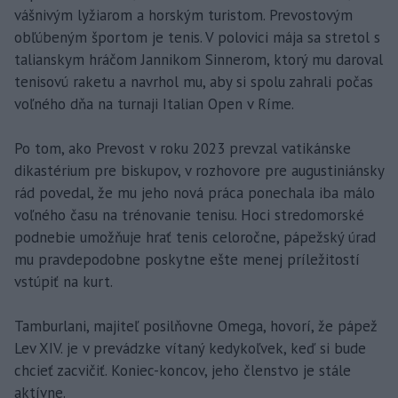
vášnivým lyžiarom a horským turistom. Prevostovým
obľúbeným športom je tenis. V polovici mája sa stretol s
talianskym hráčom Jannikom Sinnerom, ktorý mu daroval
tenisovú raketu a navrhol mu, aby si spolu zahrali počas
voľného dňa na turnaji Italian Open v Ríme.
Po tom, ako Prevost v roku 2023 prevzal vatikánske
dikastérium pre biskupov, v rozhovore pre augustiniánsky
rád povedal, že mu jeho nová práca ponechala iba málo
voľného času na trénovanie tenisu. Hoci stredomorské
podnebie umožňuje hrať tenis celoročne, pápežský úrad
mu pravdepodobne poskytne ešte menej príležitostí
vstúpiť na kurt.
Tamburlani, majiteľ posilňovne Omega, hovorí, že pápež
Lev XIV. je v prevádzke vítaný kedykoľvek, keď si bude
chcieť zacvičiť. Koniec-koncov, jeho členstvo je stále
aktívne.