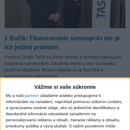
J. Božik: Financovanie samospráv nie je
ich jediný problém
V relácii Štúdio TASR sa Oliver Remiaš o reforme samospráv
rozprával s predsedom Združenia miest a obcí Slovenska
Jozefom Božikom. Reláciu nájdete aj na YouTube a
podcastových platformách.
dnes 7:00
Vážime si vaše súkromie
V nedeľu bude jasno alebo len
My a naši
partneri
ukladáme a/alebo pristupujeme k
malá oblačnosť
informáciám na zariadení, napríklad pomocou súborov cookies,
a spracúvame osobné údaje, ako sú jedinečné identifikátory a
dnes 6:14
štandardné informácie odosielané zariadením na
Venhart:Bomba v Nagasaki bola
personalizovanú reklamu a obsah, meranie reklamy a obsahu,
silnejšia ako v Hirošime,no
prieskumy publika a vývoj služieb.
S vaším povolením môže