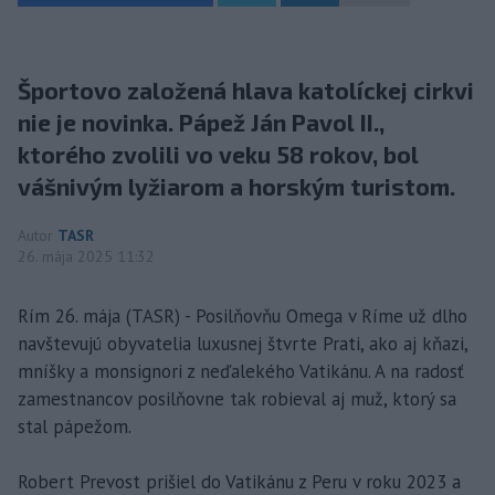
Športovo založená hlava katolíckej cirkvi
nie je novinka. Pápež Ján Pavol II.,
ktorého zvolili vo veku 58 rokov, bol
vášnivým lyžiarom a horským turistom.
Autor
TASR
26. mája 2025 11:32
Rím 26. mája (TASR) - Posilňovňu Omega v Ríme už dlho
navštevujú obyvatelia luxusnej štvrte Prati, ako aj kňazi,
mníšky a monsignori z neďalekého Vatikánu. A na radosť
zamestnancov posilňovne tak robieval aj muž, ktorý sa
stal pápežom.
Robert Prevost prišiel do Vatikánu z Peru v roku 2023 a